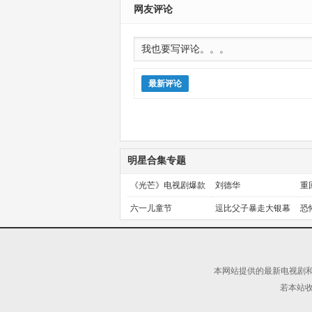
网友评论
最新评论
明星合集专题
《光芒》电视剧爆款
刘德华
重
预定！
金
六一儿童节
逗比父子暴走大银幕
恐
本网站提供的最新电视剧和
若本站