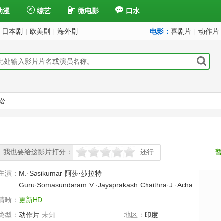
动漫
综艺
微电影
口水
日本剧
欧美剧
海外剧
电影：
喜剧片
动作片
|
|
|
讼
我也要给这影片打分：
还行
很差
较差
还行
推荐
力荐
主演：
M.·Sasikumar
阿莎·莎拉特
Guru·Somasundaram
V.·Jayaprakash
Chaithra·J.·Achar
Gopi·N
清晰：
更新HD
类型：
动作片
未知
地区：
印度