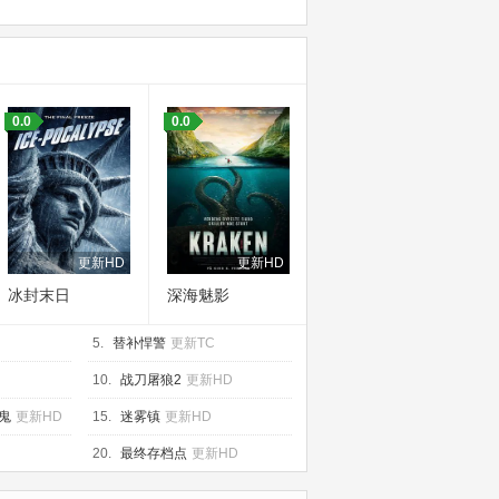
0.0
0.0
更新HD
更新HD
冰封末日
深海魅影
5.
替补悍警
更新TC
10.
战刀屠狼2
更新HD
鬼
更新HD
15.
迷雾镇
更新HD
20.
最终存档点
更新HD