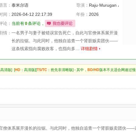
语言：
泰米尔语
导演：
Raju·Murugan
Arunmozh
时间：
2026-04-12 22:17:39
年份：
2026
评论：
当前有
0
条评论，
剧情：
一名男子与妻子被错误宣告死亡，自此与官僚体系展开漫
长的拉锯。与此同时，他独自追查一个肾脏贩卖团伙——
这条线索指向腐败政客，也指向多…
详细剧情
高清版] [
HD
：高清版][
TS/TC
：抢先非清晰版] - 其中，
BD
/
HD
版本不太适合网速过慢
官僚体系展开漫长的拉锯。与此同时，他独自追查一个肾脏贩卖团伙——