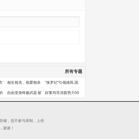
所有专题
市
相生相克，相爱相杀
"侏罗纪"引领雄风 国
产片下旬逆袭
的
自由变身终极武器 蚁
好莱坞导演新势力50
人能力使用者大盘点
人上篇
源存储，也不参与录制、上传
，谢谢！