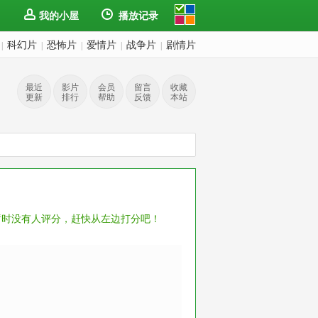
我的小屋
播放记录
科幻片
恐怖片
爱情片
战争片
剧情片
|
|
|
|
|
最近
影片
会员
留言
收藏
更新
排行
帮助
反馈
本站
暂时没有人评分，赶快从左边打分吧！