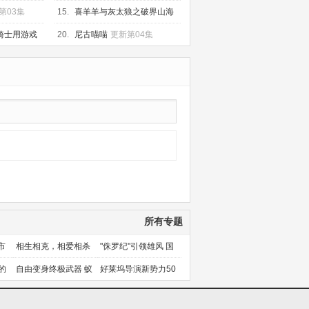
集
第03集
15.
喜羊羊与灰太狼之破界山海
诀
更新第60集
骑士用游戏
20.
尼古喵喵
更新第04集
集
所有专题
市
相生相克，相爱相杀
"侏罗纪"引领雄风 国
产片下旬逆袭
的
自由变身终极武器 蚁
好莱坞导演新势力50
人能力使用者大盘点
人上篇