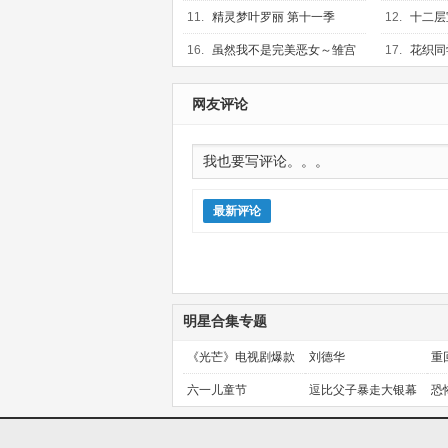
更新第01集
03集
11.
精灵梦叶罗丽 第十一季
12.
十二层
（下）
更新第06集
16.
虽然我不是完美恶女～雏宫
17.
花织同
蝶鼠替换传～
更新第03集
更新第02集
网友评论
最新评论
明星合集专题
《光芒》电视剧爆款
刘德华
重
预定！
金
六一儿童节
逗比父子暴走大银幕
恐