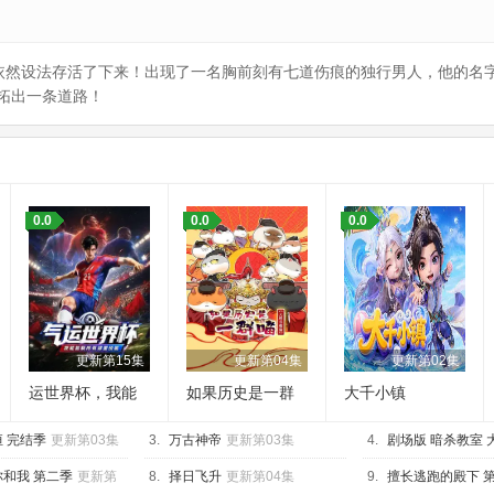
类依然设法存活了下来！出现了一名胸前刻有七道伤痕的独行男人，他的名
拓出一条道路！
：
0.0
0.0
0.0
更新第15集
更新第04集
更新第02集
运世界杯，我能
如果历史是一群
大千小镇
复制所有球星技
喵 大明皇朝篇
 完结季
能
更新第03集
3.
万古神帝
更新第03集
4.
剧场版 暗杀教室 
更新第01集
和我 第二季
更新第
8.
择日飞升
更新第04集
9.
擅长逃跑的殿下 