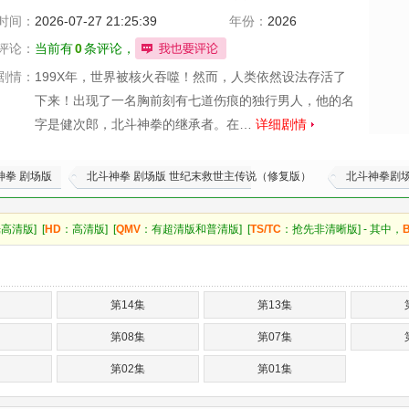
原一馬
时间：
2026-07-27 21:25:39
年份：
2026
评论：
当前有
0
条评论，
剧情：
199X年，世界被核火吞噬！然而，人类依然设法存活了
下来！出现了一名胸前刻有七道伤痕的独行男人，他的名
字是健次郎，北斗神拳的继承者。在…
详细剧情
神拳 剧场版
北斗神拳 剧场版 世纪末救世主传说（修复版）
北斗神拳剧
高清版] [
HD
：高清版] [
QMV
：有超清版和普清版] [
TS/TC
：抢先非清晰版] - 其中，
第14集
第13集
第08集
第07集
第02集
第01集