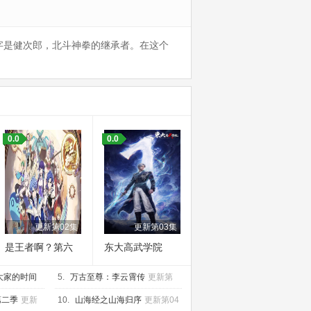
字是健次郎，北斗神拳的继承者。在这个
0.0
0.0
更新第02集
更新第03集
是王者啊？第六
东大高武学院
季
大家的时间
5.
万古至尊：李云霄传
更新第
05集
第二季
更新
10.
山海经之山海归序
更新第04