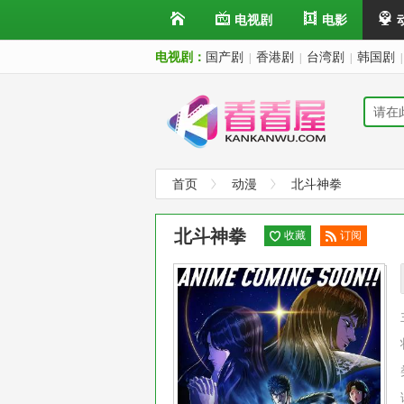
电视剧
电影
电视剧：
国产剧
香港剧
台湾剧
韩国剧
|
|
|
|
首页
动漫
北斗神拳
北斗神拳
收藏
订阅
已订
阅