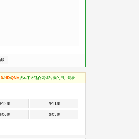
场版
BD
/
HD
/
QMV
版本不太适合网速过慢的用户观看
第12集
第11集
第06集
第05集