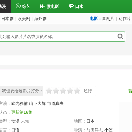
动漫
综艺
微电影
口水
日本剧
欧美剧
海外剧
电影：
喜剧片
动作片
|
|
|
我也要给这影片打分：
还行
很差
较差
还行
推荐
力荐
主演：
武内骏辅
山下大辉
市道真央
状态：
更新第16集
类型：
动漫
未知
地区：
日本
语言：
日语
导演：
前田洋志
小笠