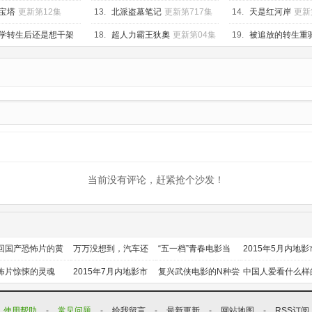
第02集
宝塔
更新第12集
13.
北派盗墓笔记
更新第717集
14.
天是红河岸
更新
学转生后还是想干架
18.
超人力霸王狄奧
更新第04集
19.
被追放的转生重
知识开无双
更新第04
当前没有评论，赶紧抢个沙发！
回国产恐怖片的黄
万万没想到，汽车还
“五一档”青春电影当
2015年5月内地影
时代
能干这个？
道
前瞻
怖片惊悚的灵魂
2015年7月内地影市
复兴武侠电影的N种尝
中国人爱看什么样
前瞻
试
喜剧？
使用帮助
-
常见问题
-
给我留言
-
最新更新
-
网站地图
-
RSS订阅