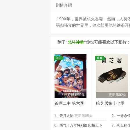
剧情介绍
199X年，世界被核火吞噬！然而，人
弱肉强食的世界里，健次郎用他的铁拳开
除了"
北斗神拳
"你也可能喜欢以下影片
0.0
0.0
更新第02集
更新第02集
茶啊二中 第六季
暗芝居第十七季
1.
云月大陆
更新第05集
2.
一念永恒
6.
炼气十万年特别篇 阳极天下
7.
相反的你