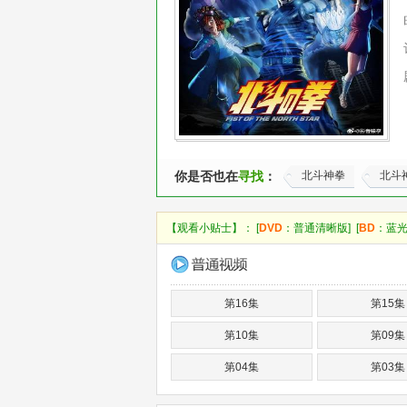
你是否也在
寻找
：
北斗神拳
北斗
【观看小贴士】： [
DVD
：普通清晰版] [
BD
：蓝光
第16集
第15集
第10集
第09集
第04集
第03集