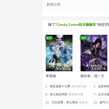
剧情介绍
除了"
Candy Caries蛀在糖糖里
"你也可
0.0
0.0
更新第03集
更新第07集
李熊猫
顾长歌：我！天
命大反派
1.
暗芝居第十七季
更新第02集
2.
运世界
技能
更新第
6.
东大高武学院
更新第04集
7.
云月大
11.
万古至尊：李云霄传
更新第
12.
炼气十