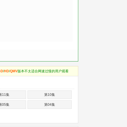
BD
/
HD
/
QMV
版本不太适合网速过慢的用户观看
第11集
第10集
第05集
第04集