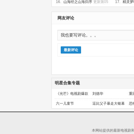
05集
更新第01集
16.
山海经之山海归序
更新第05
17.
精灵梦
集
（下）
更新
网友评论
最新评论
明星合集专题
《光芒》电视剧爆款
刘德华
重
预定！
金
六一儿童节
逗比父子暴走大银幕
恐
本网站提供的最新电视剧和