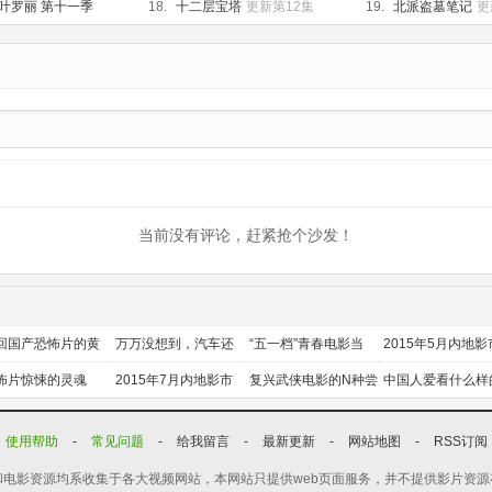
03集
叶罗丽 第十一季
18.
十二层宝塔
更新第12集
19.
北派盗墓笔记
更
第06集
当前没有评论，赶紧抢个沙发！
回国产恐怖片的黄
万万没想到，汽车还
“五一档”青春电影当
2015年5月内地影
时代
能干这个？
道
前瞻
怖片惊悚的灵魂
2015年7月内地影市
复兴武侠电影的N种尝
中国人爱看什么样
前瞻
试
喜剧？
使用帮助
-
常见问题
-
给我留言
-
最新更新
-
网站地图
-
RSS订阅
电影资源均系收集于各大视频网站，本网站只提供web页面服务，并不提供影片资