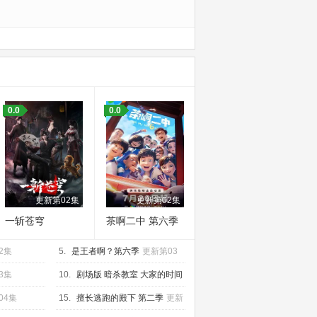
0.0
0.0
更新第02集
更新第02集
一斩苍穹
茶啊二中 第六季
2集
5.
是王者啊？第六季
更新第03
集
3集
10.
剧场版 暗杀教室 大家的时间
更新第01集
04集
15.
擅长逃跑的殿下 第二季
更新