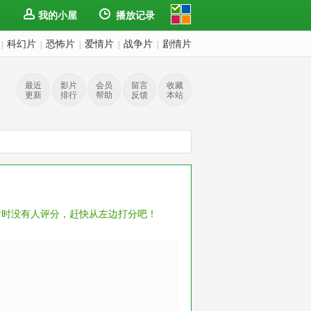
我的小屋
播放记录
科幻片
恐怖片
爱情片
战争片
剧情片
|
|
|
|
|
最近
影片
会员
留言
收藏
更新
排行
帮助
反馈
本站
暂时没有人评分，赶快从左边打分吧！