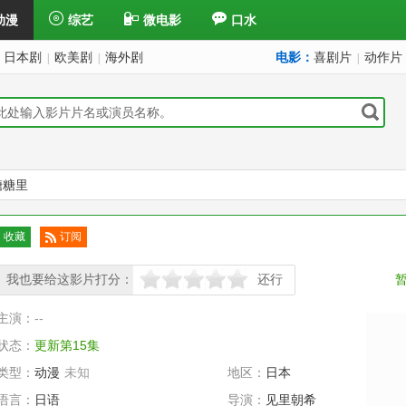
动漫
综艺
微电影
口水
日本剧
欧美剧
海外剧
电影：
喜剧片
动作片
|
|
|
在糖糖里
收藏
订阅
已订
我也要给这影片打分：
阅
还行
很差
较差
还行
推荐
力荐
主演：
--
状态：
更新第15集
类型：
动漫
未知
地区：
日本
语言：
日语
导演：
见里朝希