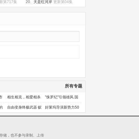
第02集
新第717集
20.
天是红河岸
更新第04集
所有专题
市
相生相克，相爱相杀
"侏罗纪"引领雄风 国
产片下旬逆袭
的
自由变身终极武器 蚁
好莱坞导演新势力50
人能力使用者大盘点
人上篇
源存储，也不参与录制、上传