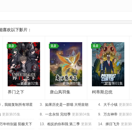
能喜欢以下影片：
0.0
0.0
0.0
更新第02集
更新第07集
更新第01集
界门之下
唐山凤羽集
柯蒂斯总统
杯，我能复制所有球星
3.
如果历史是一群喵 大明皇朝
4.
大千小镇
更新第0
15集
篇
更新第04集
陆
更新第05集
8.
一念永恒 完结季
更新第04集
9.
万古神帝
更新第0
万年特别篇 阳极天下
13.
相反的你和我 第二季
更新第
14.
择日飞升
更新第