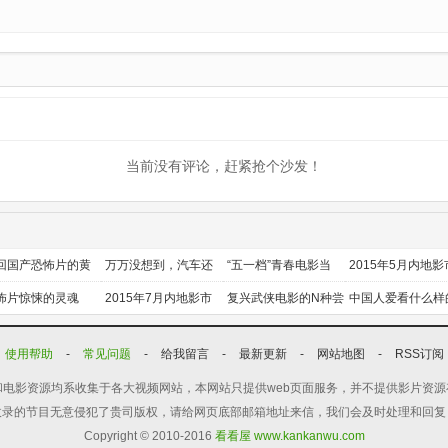
当前没有评论，赶紧抢个沙发！
回国产恐怖片的黄
万万没想到，汽车还
“五一档”青春电影当
2015年5月内地影
时代
能干这个？
道
前瞻
怖片惊悚的灵魂
2015年7月内地影市
复兴武侠电影的N种尝
中国人爱看什么样
前瞻
试
喜剧？
使用帮助
-
常见问题
-
给我留言
-
最新更新
-
网站地图
-
RSS订阅
电影资源均系收集于各大视频网站，本网站只提供web页面服务，并不提供影片资
收录的节目无意侵犯了贵司版权，请给网页底部邮箱地址来信，我们会及时处理和回复
Copyright © 2010-2016
看看屋 www.kankanwu.com