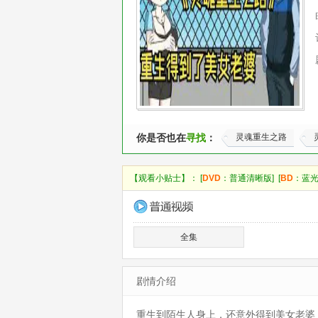
你是否也在
寻找
：
灵魂重生之路
【观看小贴士】： [
DVD
：普通清晰版] [
BD
：蓝光
全集
剧情介绍
重生到陌生人身上，还意外得到美女老婆