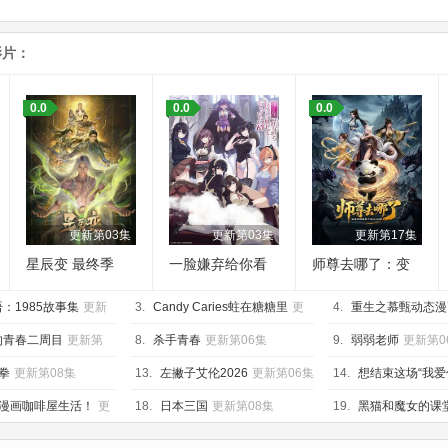
影片：
0.0
0.0
0.0
更新第03集
更新第03集
更新第17集
星辰变 最终季
一脸嫌弃给你看
师尊去哪了：变
胖次第三季
成神兽被五个徒
：1985故事集
更新
3.
Candy Caries蛀在糖糖里
更
儿rua秃
4.
重生之慕甄动态漫
新第05集
新第40集
的青春二周目
更新第
8.
杀手青春
更新第06集
9.
弱弱老师
更新第0
拳
更新第08集
13.
左撇子艾伦2026
更新第06集
14.
想结束这场“我爱
更新第05集
漫画咖啡屋生活！
更
18.
日本三国
更新第08集
19.
黑猫和魔女的课
集