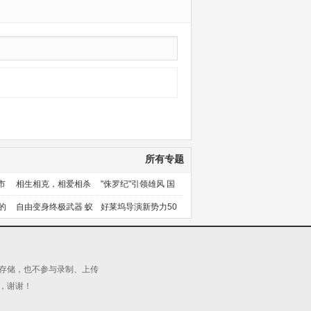
所有专题
市
相生相克，相爱相杀
"侏罗纪"引领雄风 国
产片下旬逆袭
的
自由变身终极武器 蚁
好莱坞导演新势力50
人能力使用者大盘点
人上篇
源存储，也不参与录制、上传
，谢谢！