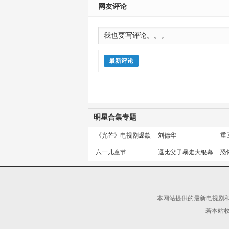
网友评论
最新评论
明星合集专题
《光芒》电视剧爆款
刘德华
重
预定！
金
六一儿童节
逗比父子暴走大银幕
恐
本网站提供的最新电视剧和
若本站