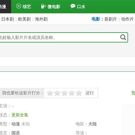
动漫
综艺
微电影
口水
日本剧
欧美剧
海外剧
电影：
喜剧片
动作片
|
|
|
我也要给这影片打分：
还行
很差
较差
还行
推荐
力荐
主演：
--
状态：
更新全集
类型：
动漫
未知
地区：
大陆
语言：
国语
导演：