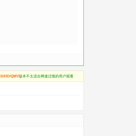
BD
/
HD
/
QMV
版本不太适合网速过慢的用户观看