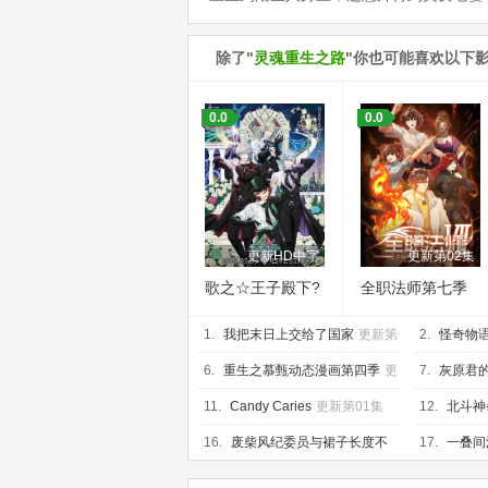
除了"
灵魂重生之路
"你也可能喜欢以下
0.0
0.0
更新HD中字
更新第02集
歌之☆王子殿下?
全职法师第七季
TABOO NIGHT
1.
XXXX剧场版
我把末日上交给了国家
更新第
2.
怪奇物语
17集
第10集
6.
重生之慕甄动态漫画第四季
更
7.
灰原君
新第20集
07集
11.
Candy Caries
更新第01集
12.
北斗神
16.
废柴风纪委员与裙子长度不
17.
一叠间
合规的JK的故事
更新第06集
新第06集