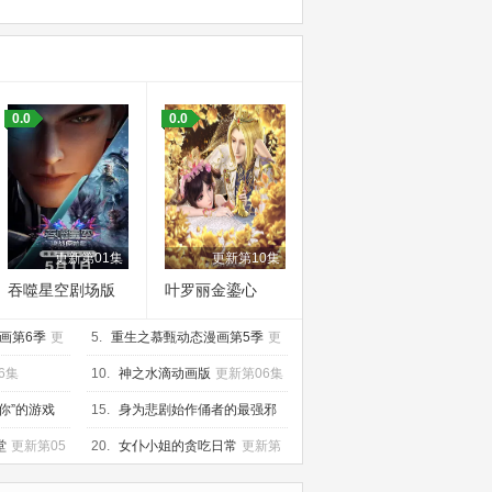
0.0
0.0
更新第01集
更新第10集
吞噬星空剧场版
叶罗丽金鎏心
决战原始星
画第6季
更
5.
重生之慕甄动态漫画第5季
更
新第20集
6集
10.
神之水滴动画版
更新第06集
你”的游戏
15.
身为悲剧始作俑者的最强邪
恶BOSS女王为民竭心尽力。第
更
堂
更新第05
20.
女仆小姐的贪吃日常
更新第
新第06集
08集