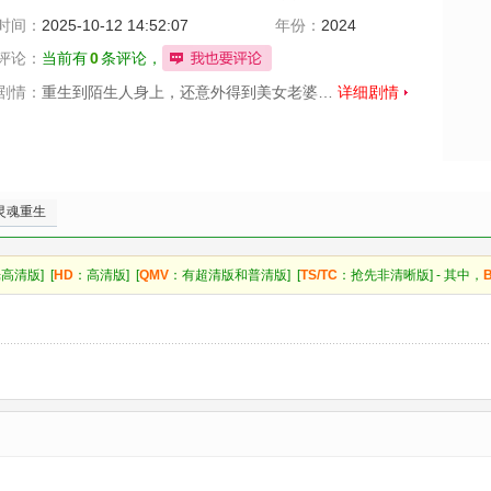
时间：
2025-10-12 14:52:07
年份：
2024
评论：
当前有
0
条评论，
剧情：
重生到陌生人身上，还意外得到美女老婆…
详细剧情
灵魂重生
高清版] [
HD
：高清版] [
QMV
：有超清版和普清版] [
TS/TC
：抢先非清晰版] - 其中，