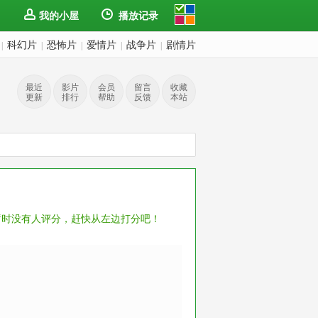
我的小屋
播放记录
科幻片
恐怖片
爱情片
战争片
剧情片
|
|
|
|
|
最近
影片
会员
留言
收藏
更新
排行
帮助
反馈
本站
暂时没有人评分，赶快从左边打分吧！