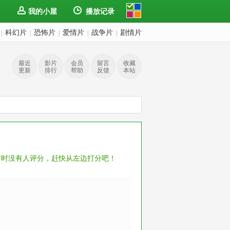
我的小屋
播放记录
科幻片
恐怖片
爱情片
战争片
剧情片
|
|
|
|
|
最近
影片
会员
留言
收藏
更新
排行
帮助
反馈
本站
暂时没有人评分，赶快从左边打分吧！