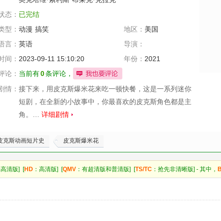
状态：
已完结
类型：
动漫
搞笑
地区：
美国
语言：
英语
导演：
时间：
2023-09-11 15:10:20
年份：
2021
评论：
当前有
0
条评论，
剧情：
接下来，用皮克斯爆米花来吃一顿快餐，这是一系列迷你
短剧，在全新的小故事中，你最喜欢的皮克斯角色都是主
角。…
详细剧情
皮克斯动画短片史
皮克斯爆米花
高清版] [
HD
：高清版] [
QMV
：有超清版和普清版] [
TS/TC
：抢先非清晰版] - 其中，