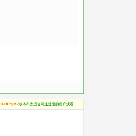
BD
/
HD
/
QMV
版本不太适合网速过慢的用户观看