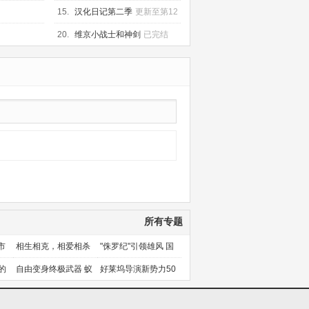
52集
15.
汉化日记第二季
更新至第12
集
20.
维京小战士和神剑
已完结
所有专题
市
相生相克，相爱相杀
"侏罗纪"引领雄风 国
产片下旬逆袭
的
自由变身终极武器 蚁
好莱坞导演新势力50
人能力使用者大盘点
人上篇