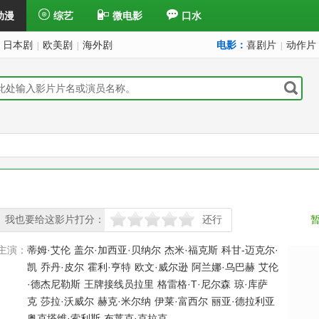
动漫
综艺
微电影
口水
日本剧
欧美剧
海外剧
电影：
喜剧片
动作片
|
|
|
我也要给这影片打分：
还行
很差
较差
还行
推荐
力荐
主演：
蒂姆·艾伦
盖尔·加西亚·贝纳尔
杰米·福克斯
科甘-迈克尔·
凯
乔丹·皮尔
霍利·亨特
欧文·威尔逊
阿兰娜·乌巴赫
艾伦
·德杰尼勒斯
王牌接线员拉里
格雷格·T·尼尔森
琼·库萨
克
莎拉·沃威尔
赫克·米尔纳
伊莱·富西尔
丽亚·德拉利亚
奥克塔维·索利斯
布莱克·克拉克