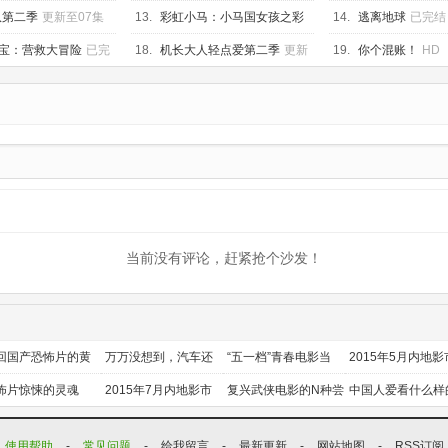
队第二季
更新至07集
13.
彩虹小马：小马国女孩之彩
14.
逃离地球
已完结
虹摇滚
已完结
宝：营救大冒险
已完
18.
机长大人轻点爱第二季
更新
19.
你个混账！
HD
至17集
当前没有评论，赶紧抢个沙发！
回国产恐怖片的黄
万万没想到，汽车还
“五一档”青春电影当
2015年5月内地影
时代
能干这个？
道
前瞻
怖片惊悚的灵魂
2015年7月内地影市
复兴武侠电影的N种尝
中国人爱看什么样
前瞻
试
喜剧？
使用帮助
-
常见问题
-
给我留言
-
最新更新
-
网站地图
-
RSS订阅