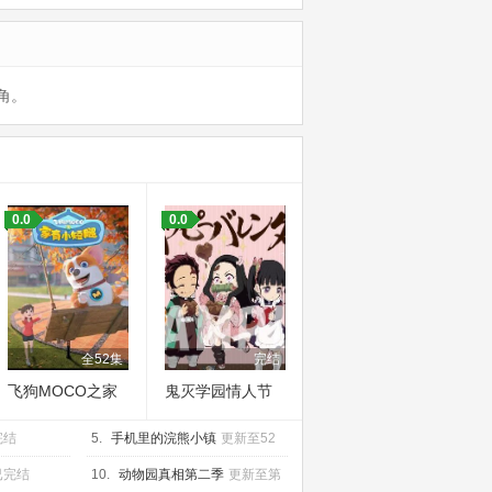
角。
0.0
0.0
全52集
完结
飞狗MOCO之家
鬼灭学园情人节
有小短腿
篇
完结
5.
手机里的浣熊小镇
更新至52
集
已完结
10.
动物园真相第二季
更新至第