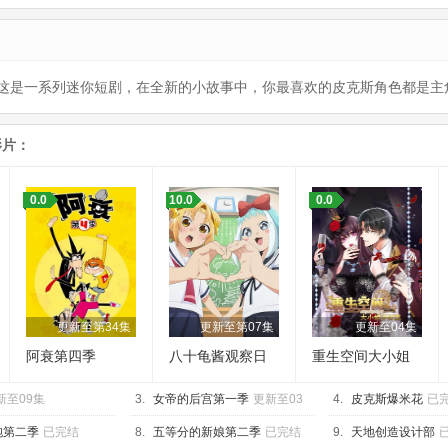
这是一系列迷你短剧，在全新的小故事中，你最喜欢的皮克斯角色都是主
影片：
0.0
10.0
0.0
更新至第34集
更新至第07集
更新至04集
阿衰第四季
八十龟酱观察日
重生空间大小姐
记第三季
不好惹
新至09集
3.
女帝的后宫第一季
更新至03
4.
皮克斯爆米花
已
集
胞第二季
已完结
8.
五等分的新娘第二季
已完结
9.
天地创造设计部