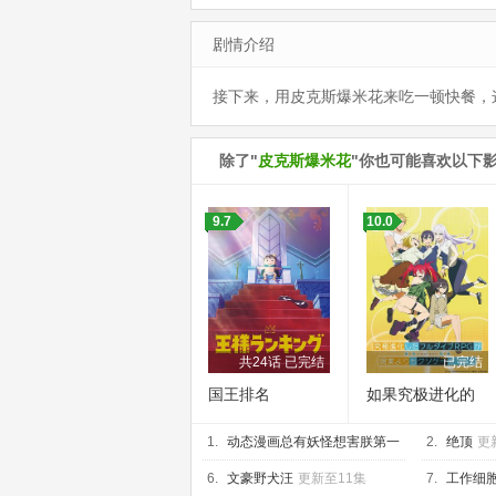
剧情介绍
接下来，用皮克斯爆米花来吃一顿快餐，
除了"
皮克斯爆米花
"你也可能喜欢以下
9.7
10.0
共24话 已完结
已完结
国王排名
如果究极进化的
完全沉浸RPG比
1.
动态漫画总有妖怪想害朕第一
现实更可恶的话
2.
绝顶
更
季
更新至20集
6.
文豪野犬汪
更新至11集
7.
工作细