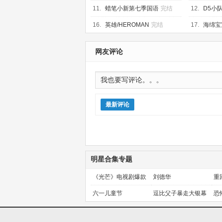
11.
蜡笔小新第七季国语
完结
12.
D5小
16.
英雄/HEROMAN
完结
17.
海绵宝
结
网友评论
最新评论
明星合集专题
《光芒》电视剧爆款
刘德华
重
预定！
金
六一儿童节
逗比父子暴走大银幕
恐