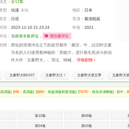
状态：
全12集
类型：
动漫
未知
地区：
日本
语言：
日语
导演：
菊池聪延
时间：
2023-12-10 21:23:24
年份：
2021
评论：
当前有
0
条评论，
剧情：
西化的浪潮冲击之下的架空都市「横滨」中，以旧时文豪
为名的人们使用着神秘的「异能力」进行着生死决斗的动
作大作「文豪野犬」。哭泣、呐喊…
详细剧情
文豪野犬BEAST
文豪野犬汪！
文豪野犬第五季
文豪野犬
高清版] [
HD
：高清版] [
QMV
：有超清版和普清版] [
TS/TC
：抢先非清晰版] - 其中，
第10集
第09集
第04集
第03集