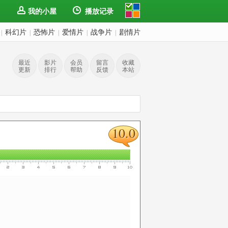
我的小屋
播放记录
科幻片
恐怖片
爱情片
战争片
剧情片
|
|
|
|
|
最近
影片
会员
留言
收藏
更新
排行
帮助
反馈
本站
10.0
10.0