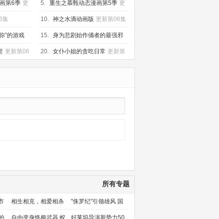
画第6季
更
5.
重生之慕甄动态漫画第5季
更
新第20集
6集
10.
神之水滴动画版
更新第06集
你”的游戏
15.
身为悲剧始作俑者的最强邪
恶BOSS女王为民竭心尽力。第
更
堂
更新第06
20.
女仆小姐的贪吃日常
更新第
新第06集
08集
所有专题
市
相生相克，相爱相杀
"侏罗纪"引领雄风 国
产片下旬逆袭
的
自由变身终极武器 蚁
好莱坞导演新势力50