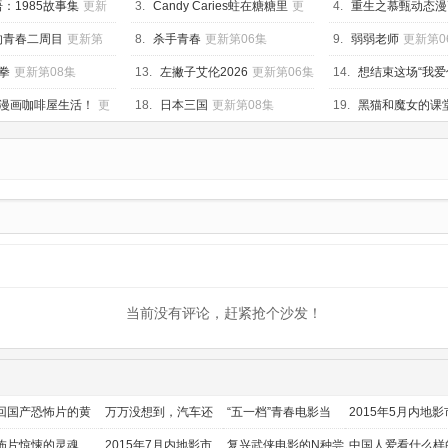
：1985故事集
更新
3.
Candy Caries蛀在糖糖里
更
儿rua秃
4.
重生之慕甄动态漫
新第05集
新第40集
的青春二周目
更新第
8.
杀手青春
更新第06集
9.
弱弱老师
更新第0
拳
更新第08集
13.
左撇子艾伦2026
更新第06集
14.
想结束这场“我爱
更新第05集
漫画咖啡屋生活！
更
18.
日本三国
更新第08集
19.
黑猫和魔女的课
集
当前没有评论，赶紧抢个沙发！
回国产恐怖片的黄
万万没想到，汽车还
“五一档”青春电影当
2015年5月内地影
时代
能干这个？
道
前瞻
怖片惊悚的灵魂
2015年7月内地影市
复兴武侠电影的N种尝
中国人爱看什么样