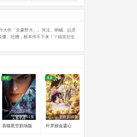
作大作「文豪野犬」。哭泣、呐喊、以灵
装傻、吐槽，根本停不下来！？搞笑衍生
0.0
0.0
更新第01集
更新第10集
吞噬星空剧场版
叶罗丽金鎏心
决战原始星