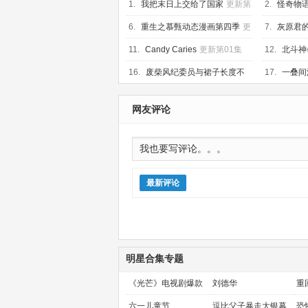
1.
XXXX剧场版
我把末日上交给了国家
更新第
2.
怪奇物语
17集
第10集
6.
重生之慕甄动态漫画第四季
更
7.
灰原君
新第20集
07集
11.
Candy Caries
更新第01集
12.
北斗神
16.
废柴风纪委员与裙子长度不
17.
一叠间
合规的JK的故事
更新第07集
新第06集
网友评论
最新评论
明星合集专题
《光芒》电视剧爆款
刘德华
重
预定！
金
六一儿童节
逗比父子暴走大银幕
恐