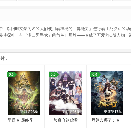
中，以旧时文豪为名的人们使用着神秘的「异能力」进行着生死决斗的动
装侦探社」与「港口黑手党」的角色们居然——变成了可爱的Q版人物，
影片：
0.0
0.0
0.0
更新第03集
更新第03集
更新第17集
星辰变 最终季
一脸嫌弃给你看
师尊去哪了：变
胖次第三季
成神兽被五个徒