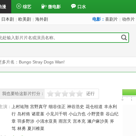
动漫
综艺
微电影
口水
日本剧
欧美剧
海外剧
电影：
喜剧片
动作片
|
|
|
更多片名：Bungo Stray Dogs Wan!
我也要给这影片打分：
还行
很差
较差
还行
推荐
力荐
主演：
上村祐翔
宫野真守
细谷佳正
神谷浩史
花仓桔道
丰永利
行
岛村侑
诸星堇
小见川千明
小山力也
小野贤章
谷山纪
章
羽多野涉
小清水亚美
雨宫天
宫本充
濑户麻沙美
斧
笃
林勇
夏川椎菜