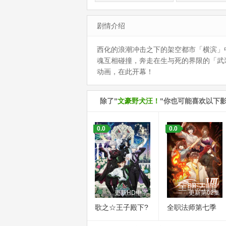
剧情介绍
西化的浪潮冲击之下的架空都市「横滨」
魂互相碰撞，奔走在生与死的界限的「武
动画，在此开幕！
除了"
文豪野犬汪！
"你也可能喜欢以下
0.0
0.0
更新HD中字
更新第02集
歌之☆王子殿下?
全职法师第七季
TABOO NIGHT