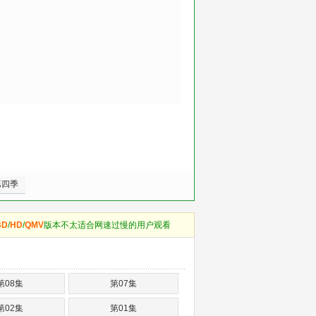
第四季
BD
/
HD
/
QMV
版本不太适合网速过慢的用户观看
第08集
第07集
第02集
第01集