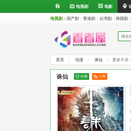
电视剧
电影
电视剧：
国产剧
香港剧
台湾剧
韩国剧
|
|
|
|
首页
动漫
诛仙
更多片名
诛仙
收藏
订阅
已订
阅