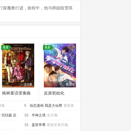
打探魔教行迹，旅程中，他与师姐陆雪琪
0.0
0.0
全6集
更新6
格林童话变奏曲
反派初始化
3集
5.
动态漫画·我是大仙尊
更新第
287集
 完结篇 后
10.
半神之境
全20集
15.
盖世帝尊
更新至第26集