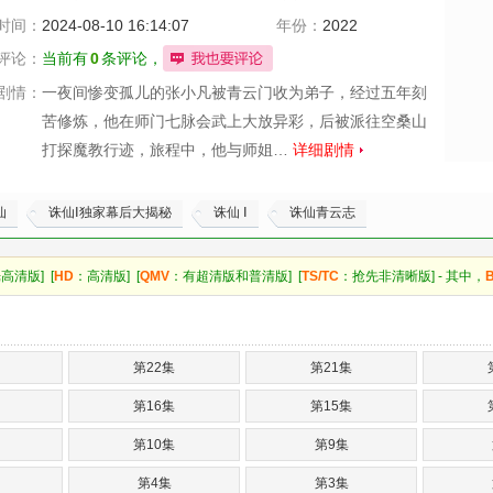
时间：
2024-08-10 16:14:07
年份：
2022
评论：
当前有
0
条评论，
剧情：
一夜间惨变孤儿的张小凡被青云门收为弟子，经过五年刻
苦修炼，他在师门七脉会武上大放异彩，后被派往空桑山
打探魔教行迹，旅程中，他与师姐…
详细剧情
仙
诛仙Ⅰ独家幕后大揭秘
诛仙 Ⅰ
诛仙青云志
高清版] [
HD
：高清版] [
QMV
：有超清版和普清版] [
TS/TC
：抢先非清晰版] - 其中，
第22集
第21集
第16集
第15集
第10集
第9集
第4集
第3集