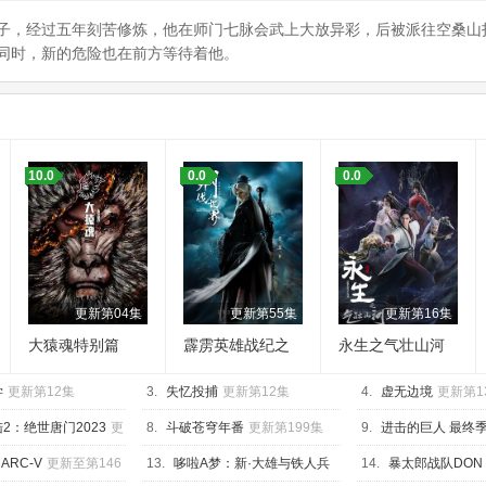
子，经过五年刻苦修炼，他在师门七脉会武上大放异彩，后被派往空桑山
同时，新的危险也在前方等待着他。
10.0
0.0
0.0
更新第04集
更新第55集
更新第16集
大猿魂特别篇
霹雳英雄战纪之
永生之气壮山河
刜伐世界
学
更新第12集
3.
失忆投捕
更新第12集
4.
虚无边境
更新第1
2：绝世唐门2023
更
8.
斗破苍穹年番
更新第199集
9.
进击的巨人 最终季
篇
HD中字
ARC-V
更新至第146
13.
哆啦A梦：新·大雄与铁人兵
14.
暴太郎战队DON