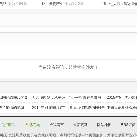
团
已完结
BROTHERS
已完结
失格
更新至04集
18.
怪物转生
更新第12集
19.
七大罪：默示录
新至17集
当前没有评论，赶紧抢个沙发！
回国产恐怖片的黄
万万没想到，汽车还
“五一档”青春电影当
2015年5月内地影
时代
能干这个？
道
前瞻
怖片惊悚的灵魂
2015年7月内地影市
复兴武侠电影的N种尝
中国人爱看什么样
前瞻
试
喜剧？
使用帮助
-
常见问题
-
给我留言
-
最新更新
-
网站地图
-
RSS订阅
电影资源均系收集于各大视频网站，本网站只提供web页面服务，并不提供影片资