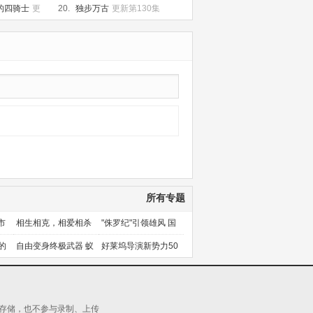
的四骑士
更
20.
独步万古
更新第130集
所有专题
市
相生相克，相爱相杀
"侏罗纪"引领雄风 国
产片下旬逆袭
的
自由变身终极武器 蚁
好莱坞导演新势力50
人能力使用者大盘点
人上篇
源存储，也不参与录制、上传