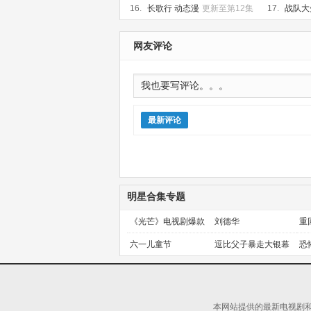
集
16.
长歌行 动态漫
更新至第12集
17.
战队大
网友评论
最新评论
明星合集专题
《光芒》电视剧爆款
刘德华
重
预定！
金
六一儿童节
逗比父子暴走大银幕
恐
本网站提供的最新电视剧和