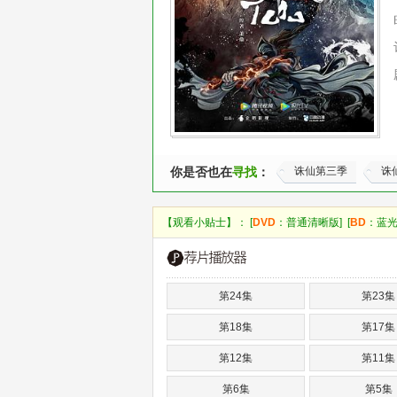
你是否也在
寻找
：
诛仙第三季
诛
【观看小贴士】： [
DVD
：普通清晰版] [
BD
：蓝光
第24集
第23集
第18集
第17集
第12集
第11集
第6集
第5集