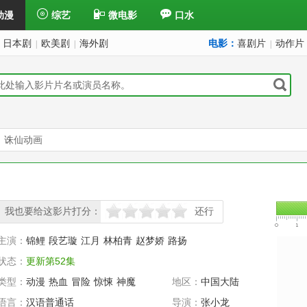
动漫
综艺
微电影
口水
日本剧
欧美剧
海外剧
电影：
喜剧片
动作片
|
|
|
：诛仙动画
我也要给这影片打分：
还行
很差
较差
还行
推荐
力荐
主演：
锦鲤
段艺璇
江月
林柏青
赵梦娇
路扬
状态：
更新第52集
类型：
动漫
热血
冒险
惊悚
神魔
地区：
中国大陆
语言：
汉语普通话
导演：
张小龙