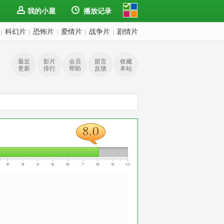
我的小屋
播放记录
科幻片
恐怖片
爱情片
战争片
剧情片
|
|
|
|
|
最近
影片
会员
留言
收藏
更新
排行
帮助
反馈
本站
8.0
8.0