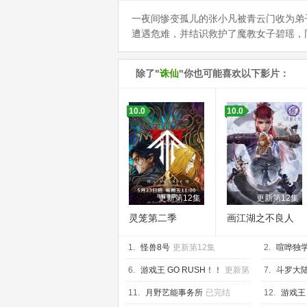
一夜间惨变孤儿的张小凡被青云门收为弟
遭遇危难，并结识救护了魔教女子碧瑶，
除了"
诛仙
"你也可能喜欢以下影片：
10.0
10.0
更新第12集
更新第12集
灵笼第二季
画江湖之不良人
第七季
1.
怪兽8号
更新第12集
2.
喧哗独
6.
游戏王 GO RUSH！！
更新第
7.
斗罗大陆
145集
新第153集
11.
月野艺能事务所
已完结
12.
游戏王 