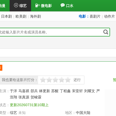
动漫
综艺
微电影
口水
日本剧
欧美剧
海外剧
电影：
喜剧片
动作片
|
|
|
阅
订
我也要给这影片打分：
还行
很差
较差
还行
推荐
力荐
主演：
于洋
马嘉祺
邵兵
林更新
苏醒
丁程鑫
宋亚轩
刘耀文
严
浩翔
张真源
贺峻霖
状态：
更新20260731第10期上
类型：
综艺
未知
地区：
中国大陆