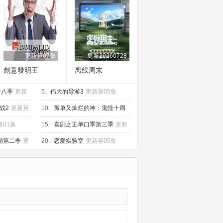
更新第07集
更新20260728
創意發明王
离线周末
十八季
更新
5.
伟大的导游3
更新第05集
战2
更新第
10.
孤单又灿烂的神：鬼怪十周
年特辑
更新第04集
第01集
15.
喜剧之王单口季第三季
更新
320260705第1期加更
销第二季
更
20.
恋爱实验室
更新第05集