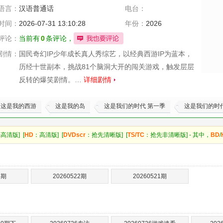
语言：
汉语普通话
电台：
时间：
2026-07-31 13:10:28
年份：
2026
评论：
当前有
0
条评论，
剧情：
国民奇幻IP少年成长真人秀综艺，以经典西游IP为蓝本，
历经十世副本，挑战81个脑洞大开的闯关游戏，触发层层
反转的爆笑剧情。…
详细剧情
这是我的西游
这是我的岛
这是我们的时代 第一季
这是我们的时
高清版] [
HD
：高清版] [
DVDscr
：抢先清晰版] [
TS/TC
：抢先非清晰版] - 其中，
BD
/
3期
20260522期
20260521期