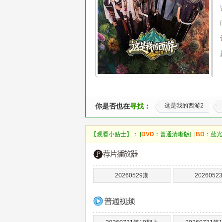
你是否也在
寻找
：
这是我的西游2
【观看小贴士】： [
DVD
：普通清晰版] [
BD
：蓝光
20260529期
2026052