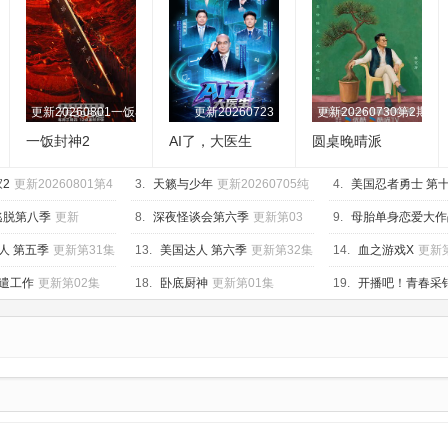
更新20260801一饭小馆第1期
更新20260723
更新20260730第2期
一饭封神2
AI了，大医生
圆桌晚晴派
2
更新20260801第4
3.
天籁与少年
更新20260705纯
4.
美国忍者勇士 第
享版
第02集
逃脱第八季
更新
8.
深夜怪谈会第六季
更新第03
9.
母胎单身恋爱大作
lus版
集
10集
人 第五季
更新第31集
13.
美国达人 第六季
更新第32集
14.
血之游戏X
更新
遣工作
更新第02集
18.
卧底厨神
更新第01集
19.
开播吧！青春采
新20260710第23期