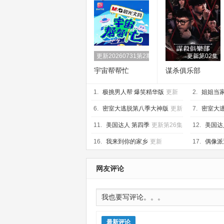
更新20260731第2期
更新第02集
宇宙帮帮忙
谋杀俱乐部
1.
极挑男人帮 爆笑精华版
更新
2.
姐姐当家
20260712
期上
6.
密室大逃脱第八季大神版
更新
7.
密室大
20260731大神版Plus版第2期
20260731P
11.
美国达人 第四季
更新第26集
12.
美国达
16.
我来到你的家乡
更新
17.
偶像派
20260628第4期
网友评论
最新评论