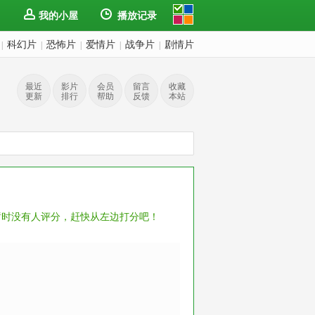
我的小屋
播放记录
科幻片
恐怖片
爱情片
战争片
剧情片
|
|
|
|
|
最近
影片
会员
留言
收藏
更新
排行
帮助
反馈
本站
暂时没有人评分，赶快从左边打分吧！