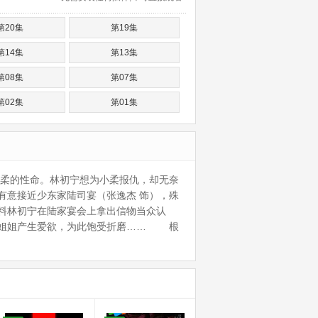
第20集
第19集
第14集
第13集
第08集
第07集
第02集
第01集
小柔的性命。林初宁想为小柔报仇，却无奈
有意接近少东家陆司宴（张逸杰 饰），殊
料林初宁在陆家宴会上拿出信物当众认
亲姐姐产生爱欲，为此饱受折磨…… 根