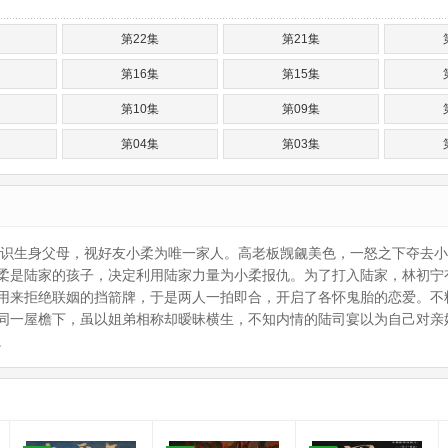
第22集
第21集
第16集
第15集
第10集
第09集
第04集
第03集
不识生身父母，视好友小柔为唯一家人。高老板觊觎美色，一怒之下夺去
柔是陆家的孩子，决定利用陆家力量为小柔报仇。为了打入陆家，林初宁
用来拒绝联姻的挡箭牌，于是两人一拍即合，开启了各怀鬼胎的恋爱。不
聚同一屋檐下，虽以姐弟相称却暧昧横生，不知内情的陆司宴以为自己对
。