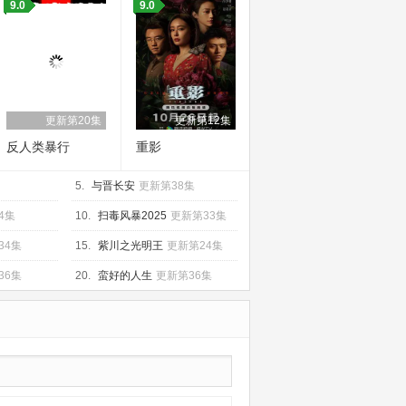
9.0
9.0
更新第20集
更新第12集
反人类暴行
重影
5.
与晋长安
更新第38集
4集
10.
扫毒风暴2025
更新第33集
34集
15.
紫川之光明王
更新第24集
36集
20.
蛮好的人生
更新第36集