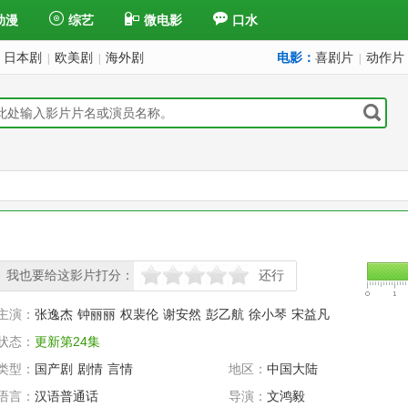
动漫
综艺
微电影
口水
日本剧
欧美剧
海外剧
电影：
喜剧片
动作片
|
|
|
我也要给这影片打分：
还行
很差
较差
还行
推荐
力荐
主演：
张逸杰
钟丽丽
权裴伦
谢安然
彭乙航
徐小琴
宋益凡
状态：
更新第24集
类型：
国产剧
剧情
言情
地区：
中国大陆
语言：
汉语普通话
导演：
文鸿毅