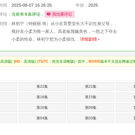
时间：
2025-08-07 16:26:26
年份：
2025
评论：
当前有
0
条评论，
剧情：
林初宁（钟丽丽 饰）从小在育婴堂长大不识生身父母，
视好友小柔为唯一家人。高老板觊觎美色，一怒之下夺去
小柔的性命。林初宁想为小柔报仇…
详细剧情
高清版] [
HD
：高清版] [
TS/TC
：抢先非清晰版] - 其中，
BD
/
HD
版本不太适合网速过
第22集
第21集
第16集
第15集
第10集
第09集
第04集
第03集