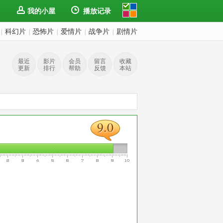
我的小屋
播放记录
科幻片
恐怖片
爱情片
战争片
剧情片
|
|
|
|
|
最近
影片
会员
留言
收藏
更新
排行
帮助
反馈
本站
9.0
9.0