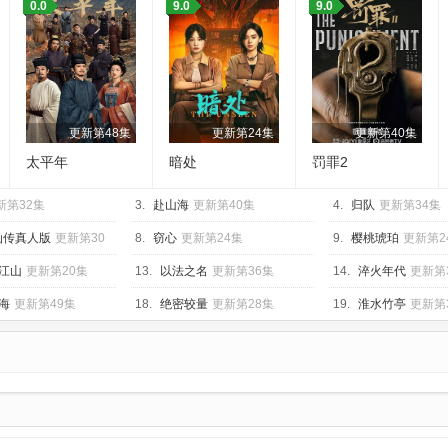
0.0
9.0
9.0
更新第48集
更新第24集
更新第40集
太平年
暗处
罚罪2
新第32集
3.
赴山海
更新第40集
4.
归队
更新第34集
仙传真人版
更新第30
8.
窃心
更新第24集
9.
樱桃琥珀
更新第2
江山
更新第20集
13.
以法之名
更新第36集
14.
淬火年代
更新第
海
更新第49集
18.
绝密较量
更新第28集
19.
淮水竹亭
更新第