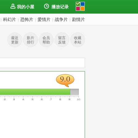
我的小屋
播放记录
科幻片
恐怖片
爱情片
战争片
剧情片
|
|
|
|
|
最近
影片
会员
留言
收藏
更新
排行
帮助
反馈
本站
9.0
9.0