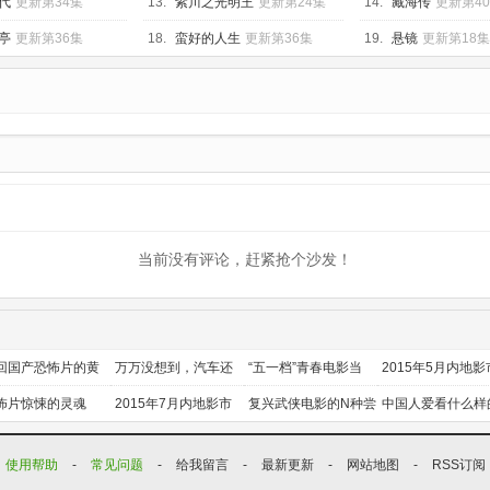
代
更新第34集
13.
紫川之光明王
更新第24集
14.
藏海传
更新第4
亭
更新第36集
18.
蛮好的人生
更新第36集
19.
悬镜
更新第18集
当前没有评论，赶紧抢个沙发！
回国产恐怖片的黄
万万没想到，汽车还
“五一档”青春电影当
2015年5月内地影
时代
能干这个？
道
前瞻
怖片惊悚的灵魂
2015年7月内地影市
复兴武侠电影的N种尝
中国人爱看什么样
前瞻
试
喜剧？
使用帮助
-
常见问题
-
给我留言
-
最新更新
-
网站地图
-
RSS订阅