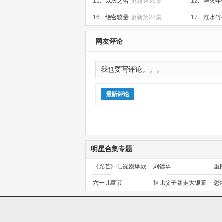
11.
以法之名
更新第36集
12.
淬火年
16.
绝密较量
更新第28集
17.
淮水竹
网友评论
最新评论
明星合集专题
《光芒》电视剧爆款
刘德华
重
预定！
金
六一儿童节
逗比父子暴走大银幕
恐