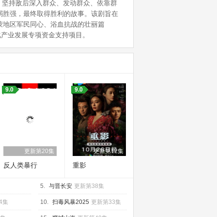
织，坚持敌后深入群众、发动群众、依靠群
弱胜强，最终取得胜利的故事。该剧旨在
蒙地区军民同心、浴血抗战的壮丽篇
化产业发展专项资金支持项目。
9.0
9.0
更新第20集
更新第12集
反人类暴行
重影
5.
与晋长安
更新第38集
4集
10.
扫毒风暴2025
更新第33集