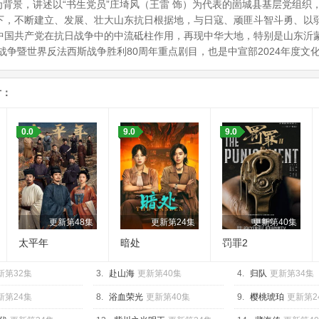
为背景，讲述以“书生党员”庄埼风（王雷 饰）为代表的崮城县基层党组
助下，不断建立、发展、壮大山东抗日根据地，与日寇、顽匪斗智斗勇、以
现中国共产党在抗日战争中的中流砥柱作用，再现中华大地，特别是山东沂
争暨世界反法西斯战争胜利80周年重点剧目，也是中宣部2024年度文
片：
0.0
9.0
9.0
更新第48集
更新第24集
更新第40集
太平年
暗处
罚罪2
新第32集
3.
赴山海
更新第40集
4.
归队
更新第34集
新第24集
8.
浴血荣光
更新第40集
9.
樱桃琥珀
更新第2