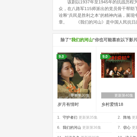
该剧以1937年至1945年的抗战历程
众，在八路军115师派出的党员骨干帮
诠释“兵民是胜利之本”的精神内涵，展
章。 《我们的河山》是中国人民抗日战
除了"
我们的河山
"你也可能喜欢以下影
9.0
9.0
更新第30集
更新第40集
岁月有情时
乡村爱情18
1.
守护者们
更新第35集
2.
阵地
更
6.
我们的河山
更新第36集
7.
窃心
更