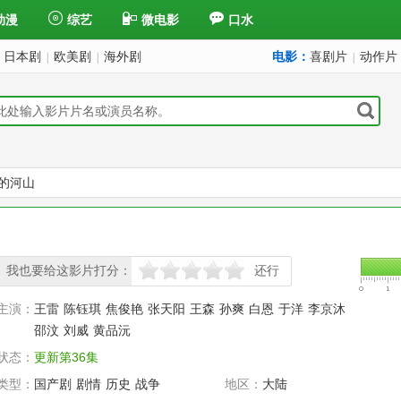
动漫
综艺
微电影
口水
日本剧
欧美剧
海外剧
电影：
喜剧片
动作片
|
|
|
的河山
我也要给这影片打分：
还行
很差
较差
还行
推荐
力荐
主演：
王雷
陈钰琪
焦俊艳
张天阳
王森
孙爽
白恩
于洋
李京沐
邵汶
刘威
黄品沅
状态：
更新第36集
类型：
国产剧
剧情
历史
战争
地区：
大陆