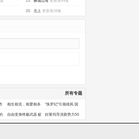
0集
15.
狮城山海
更新第49集
20.
北上
更新第38集
所有专题
市
相生相克，相爱相杀
"侏罗纪"引领雄风 国
产片下旬逆袭
的
自由变身终极武器 蚁
好莱坞导演新势力50
人能力使用者大盘点
人上篇