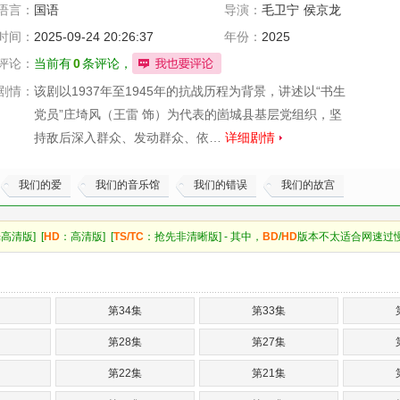
语言：
国语
导演：
毛卫宁
侯京龙
王点
时间：
2025-09-24 20:26:37
年份：
2025
评论：
当前有
0
条评论，
剧情：
该剧以1937年至1945年的抗战历程为背景，讲述以“书生
党员”庄埼风（王雷 饰）为代表的崮城县基层党组织，坚
持敌后深入群众、发动群众、依…
详细剧情
我们的爱
我们的音乐馆
我们的错误
我们的故宫
高清版] [
HD
：高清版] [
TS/TC
：抢先非清晰版] - 其中，
BD
/
HD
版本不太适合网速过
第34集
第33集
第28集
第27集
第22集
第21集