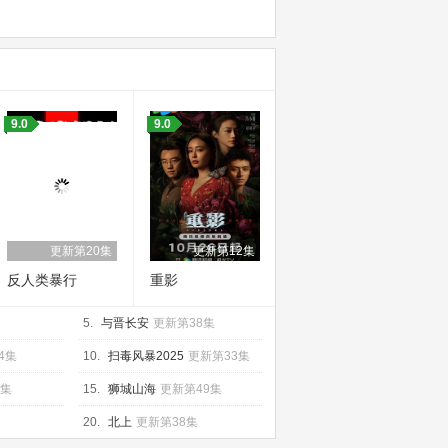
9.0
9.0
更新第20集
更新第12集
反人类暴行
重影
5.
与晋长安
更新第38集
4集
10.
扫毒风暴2025
更新第33集
0集
15.
狮城山海
更新第49集
20.
北上
更新第38集