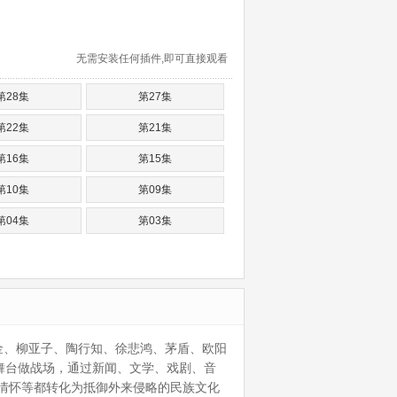
无需安装任何插件,即可直接观看
第28集
第27集
第22集
第21集
第16集
第15集
第10集
第09集
第04集
第03集
巴金、柳亚子、陶行知、徐悲鸿、茅盾、欧阳
舞台做战场，通过新闻、文学、戏剧、音
情怀等都转化为抵御外来侵略的民族文化