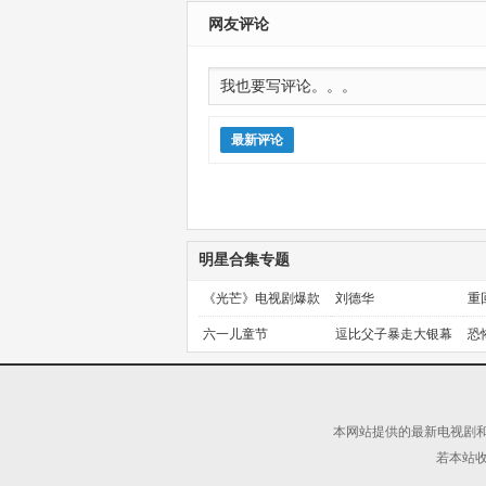
网友评论
最新评论
明星合集专题
《光芒》电视剧爆款
刘德华
重
预定！
金
六一儿童节
逗比父子暴走大银幕
恐
本网站提供的最新电视剧和
若本站