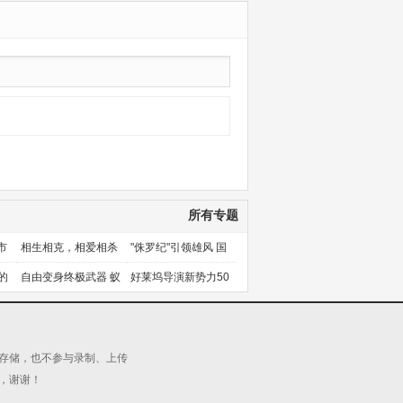
所有专题
市
相生相克，相爱相杀
"侏罗纪"引领雄风 国
产片下旬逆袭
的
自由变身终极武器 蚁
好莱坞导演新势力50
人能力使用者大盘点
人上篇
源存储，也不参与录制、上传
，谢谢！