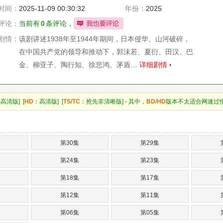
时间：
2025-11-09 00:30:32
年份：
2025
评论：
当前有
0
条评论，
剧情：
该剧讲述1938年至1944年期间，日本侵华、山河破碎，
在中国共产党的领导和推动下，郭沫若、夏衍、田汉、巴
金、柳亚子、陶行知、徐悲鸿、茅盾…
详细剧情
高清版] [
HD
：高清版] [
TS/TC
：抢先非清晰版] - 其中，
BD
/
HD
版本不太适合网速过
第30集
第29集
第24集
第23集
第18集
第17集
第12集
第11集
第06集
第05集