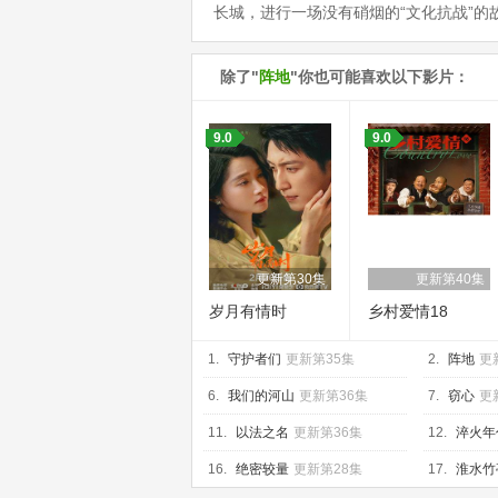
长城，进行一场没有硝烟的“文化抗战”的
除了"
阵地
"你也可能喜欢以下影片：
9.0
9.0
更新第30集
更新第40集
岁月有情时
乡村爱情18
1.
守护者们
更新第35集
2.
阵地
更
6.
我们的河山
更新第36集
7.
窃心
更
11.
以法之名
更新第36集
12.
淬火年
16.
绝密较量
更新第28集
17.
淮水竹