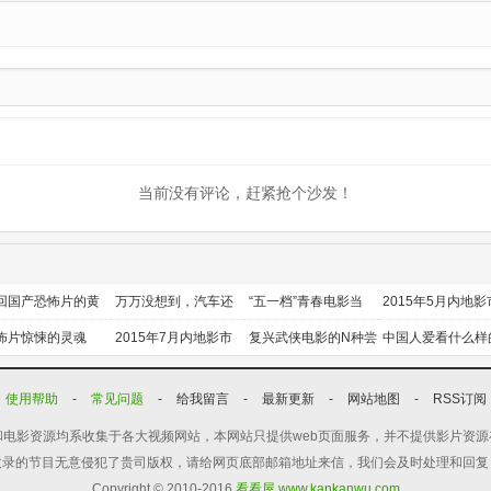
当前没有评论，赶紧抢个沙发！
回国产恐怖片的黄
万万没想到，汽车还
“五一档”青春电影当
2015年5月内地影
时代
能干这个？
道
前瞻
怖片惊悚的灵魂
2015年7月内地影市
复兴武侠电影的N种尝
中国人爱看什么样
前瞻
试
喜剧？
使用帮助
-
常见问题
-
给我留言
-
最新更新
-
网站地图
-
RSS订阅
电影资源均系收集于各大视频网站，本网站只提供web页面服务，并不提供影片资
收录的节目无意侵犯了贵司版权，请给网页底部邮箱地址来信，我们会及时处理和回复
Copyright © 2010-2016
看看屋 www.kankanwu.com