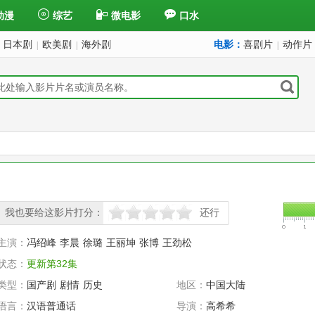
动漫
综艺
微电影
口水
日本剧
欧美剧
海外剧
电影：
喜剧片
动作片
|
|
|
我也要给这影片打分：
还行
很差
较差
还行
推荐
力荐
主演：
冯绍峰
李晨
徐璐
王丽坤
张博
王劲松
状态：
更新第32集
类型：
国产剧
剧情
历史
地区：
中国大陆
语言：
汉语普通话
导演：
高希希