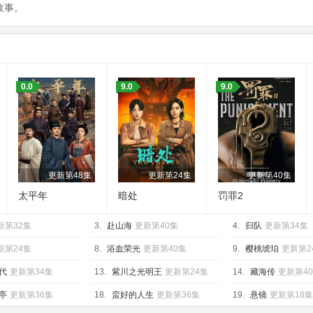
故事。
0.0
9.0
9.0
更新第48集
更新第24集
更新第40集
太平年
暗处
罚罪2
新第32集
3.
赴山海
更新第40集
4.
归队
更新第34集
新第24集
8.
浴血荣光
更新第40集
9.
樱桃琥珀
更新第2
代
更新第34集
13.
紫川之光明王
更新第24集
14.
藏海传
更新第4
亭
更新第36集
18.
蛮好的人生
更新第36集
19.
悬镜
更新第18集