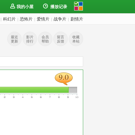
我的小屋
播放记录
科幻片
恐怖片
爱情片
战争片
剧情片
|
|
|
|
|
最近
影片
会员
留言
收藏
更新
排行
帮助
反馈
本站
9.0
9.0