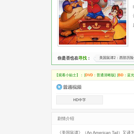
你是否也在
寻找
：
美国鼠谭2：西部历险
【观看小贴士】： [
DVD
：普通清晰版] [
BD
：蓝光
HD中字
剧情介绍
《美国鼠谭》（An American Ta