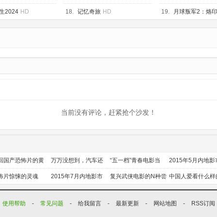
2024
HD
18.
记忆奇旅
HD
19.
月球叛军2：烙
当前没有评论，赶紧抢个沙发！
回国产恐怖片的黄
万万没想到，汽车还
“五一档”青春电影当
2015年5月内地影
时代
能干这个？
道
前瞻
怖片惊悚的灵魂
2015年7月内地影市
复兴武侠电影的N种尝
中国人爱看什么样
前瞻
试
喜剧？
使用帮助
-
常见问题
-
给我留言
-
最新更新
-
网站地图
-
RSS订阅