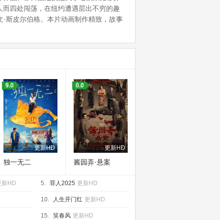
家人而四处闯荡，在纽约遭遇层出不穷的趣
蒂文·斯皮尔伯格。本片动画制作精致，故事
9.0
0.0
更新HD
更新HD
独一无二
酱园弄·悬案
更新HD
5.
罪人2025
更新HD
10.
人生开门红
更新HD
15.
笑春风
更新HD