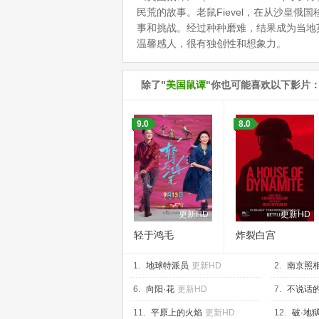
民荒的故事。老鼠Fievel，在从沙皇
事和挑战。经过种种磨难，结果成为当地英
温馨感人，很有独创性和想象力。
除了"
美国鼠谭
"你也可能喜欢以下影片
9.0
8.0
更新HD
更新HD
轻于鸿毛
炸裂白宫
1.
地球特派员
更新HD
2.
南京照
6.
向阳·花
更新HD
7.
不说话
11.
平原上的火焰
更新HD
12.
破·地