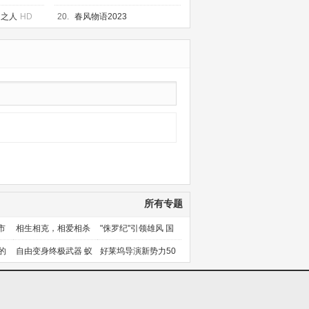
印之人
HD
20.
春风物语2023
所有专题
市
相生相克，相爱相杀
"侏罗纪"引领雄风 国
产片下旬逆袭
的
自由变身终极武器 蚁
好莱坞导演新势力50
人能力使用者大盘点
人上篇