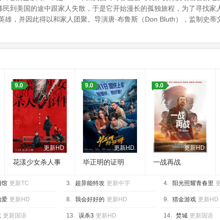
俄国移民到美国的途中跟家人失散，于是它开始漫长的孤独旅程，为了寻找
雄，并因此得以和家人团聚。导演唐·布鲁斯（Don Bluth），监制史
：
9.0
9.0
9.0
更新HD
更新HD
更新HD
花漾少女杀人事
毕正明的证明
一战再战
件
相馆
更新TC
3.
超异能特攻
更新中字
4.
阳光照耀青春里
的爱
更新HD
8.
我会好好的
更新HD
9.
猎金游戏
更新HD
狱
更新国语
13.
误杀3
更新HD
14.
焚城
更新国语