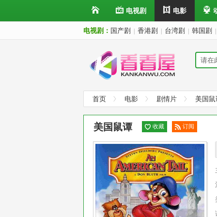
电视剧
电影
电视剧：
国产剧
香港剧
台湾剧
韩国剧
|
|
|
|
首页
电影
剧情片
美国鼠
美国鼠谭
收藏
订阅
已订
阅