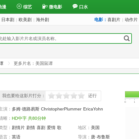
动漫
综艺
微电影
口水
日本剧
欧美剧
海外剧
电影：
喜剧片
动作片
|
|
|
谭
更多片名：美国鼠谭
我也要给这影片打分：
还行
很差
较差
还行
推荐
力荐
主演：
多姆·德路易斯
ChristopherPlummer
EricaYohn
清晰：
HD中字 共80分钟
类型：
剧情片
剧情
喜剧
爱情
歌
地区：
美国
舞
家庭
冒险
语言：
英语
导演：
唐·布鲁斯