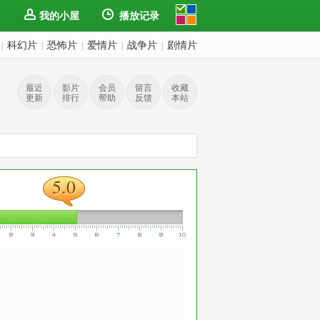
我的小屋
播放记录
科幻片
恐怖片
爱情片
战争片
剧情片
|
|
|
|
|
最近
影片
会员
留言
收藏
更新
排行
帮助
反馈
本站
5.0
5.0