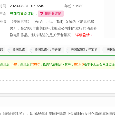
时间：
2023-08-31 01:15:45
年份：
1986
评论：
当前有
0
条评论，
剧情：
《美国鼠谭》（An American Tail）又译为《老鼠也移
民》，是1986年由美国环球影业公司制作发行的动画喜
剧电影作品。影片描述的是关于老鼠家…
详细剧情
记
美国鼠谭
美国鼠谭4：寻兽记
美国鼠谭3：寻宝记
美国
高清版] [
HD
：高清版][
TS/TC
：抢先非清晰版] - 其中，
BD
/
HD
版本不太适合网速过慢
il）又译为《老鼠也移民》，是1986年由美国环球影业公司制作发行的动画