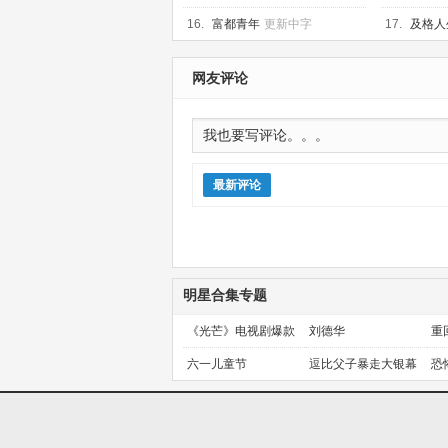
16.
富都青年
更新中字
17.
及格人生
网友评论
最新评论
明星合集专题
《光芒》电视剧爆款
刘德华
重
预定！
金
六一儿童节
逗比父子暴走大银幕
恐