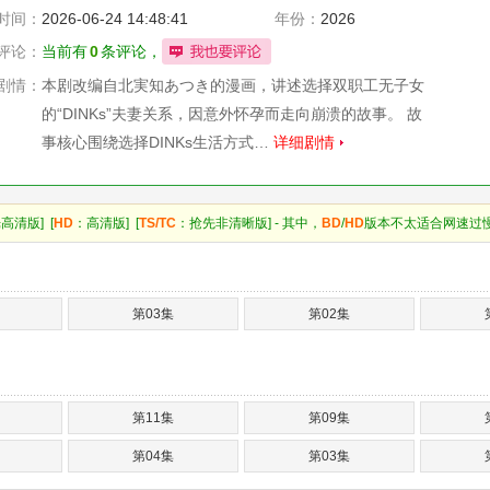
松丸博孝
时间：
2026-06-24 14:48:41
年份：
2026
评论：
当前有
0
条评论，
剧情：
本剧改编自北実知あつき的漫画，讲述选择双职工无子女
的“DINKs”夫妻关系，因意外怀孕而走向崩溃的故事。 故
事核心围绕选择DINKs生活方式…
详细剧情
高清版] [
HD
：高清版] [
TS/TC
：抢先非清晰版] - 其中，
BD
/
HD
版本不太适合网速过
第03集
第02集
第11集
第09集
第04集
第03集