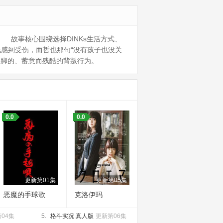
 故事核心围绕选择DINKs生活方式、
浅感到受伤，而哲也那句“没有孩子也没关
手脚的、蓄意而残酷的背叛行为。
0.0
0.0
更新第01集
更新第05集
恶魔的手球歌
克洛伊玛
04集
5.
格斗实况 真人版
更新第06集