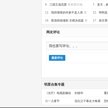
02集
6.
三国王道恋爱
更新第02集
7.
某天，
11.
我所憧憬的作家不是人类
更
12.
明明是
新第01集
败学”审判～
16.
新选组镇魂歌 京都决战篇
更
17.
泉京香
新第07集
网友评论
最新评论
明星合集专题
《光芒》电视剧爆款
刘德华
重
预定！
金
六一儿童节
逗比父子暴走大银幕
恐