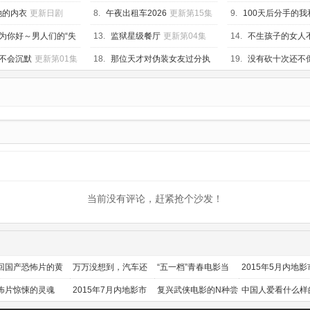
她的内衣
更新日剧
8.
午夜出租车2026
更新第15集
9.
100天后分手的我
05集
为你好～男人们的“失
13.
监狱星级餐厅
更新第04集
14.
不生孩子的女人
更新第05集
DINKs的十月怀胎
更
不会沉默
更新第01集
18.
那位天才对伪装女友过分执
19.
没有砍十次还不
着
更新第08集
第08集
当前没有评论，赶紧抢个沙发！
回国产恐怖片的黄
万万没想到，汽车还
“五一档”青春电影当
2015年5月内地影
时代
能干这个？
道
前瞻
怖片惊悚的灵魂
2015年7月内地影市
复兴武侠电影的N种尝
中国人爱看什么样