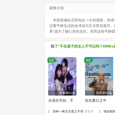
剧情介绍
本剧改编自北実知あつき的漫画，讲述选择
过着平静生活的金泽浅与丈夫哲也展开。面
系”成为了她心灵的支柱。然而这份平静
除了"
不生孩子的女人不可以吗？DINK
0.0
0.0
更新第01集
更新第01集
从现在开始，不
你在夏日之中
做朋友了吧。
1.
岩崎一树无法置之不理
更新第
2.
我的相