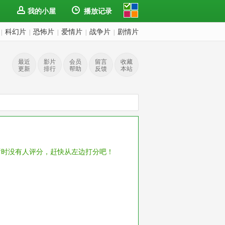
我的小屋
播放记录
科幻片
恐怖片
爱情片
战争片
剧情片
|
|
|
|
|
最近
影片
会员
留言
收藏
更新
排行
帮助
反馈
本站
暂时没有人评分，赶快从左边打分吧！