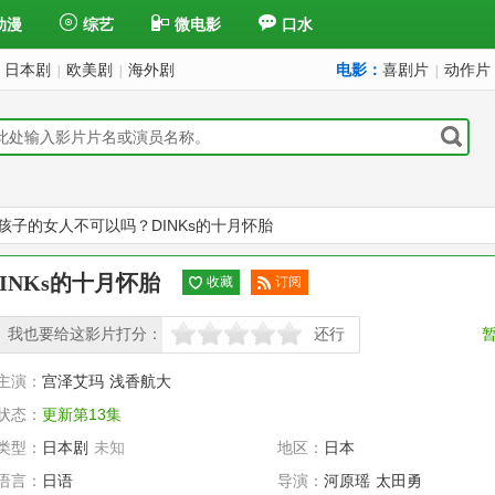
动漫
综艺
微电影
口水
日本剧
欧美剧
海外剧
电影：
喜剧片
动作片
|
|
|
孩子的女人不可以吗？DINKs的十月怀胎
NKs的十月怀胎
收藏
订阅
已订
我也要给这影片打分：
阅
还行
很差
较差
还行
推荐
力荐
主演：
宫泽艾玛
浅香航大
状态：
更新第13集
类型：
日本剧
未知
地区：
日本
语言：
日语
导演：
河原瑶
太田勇