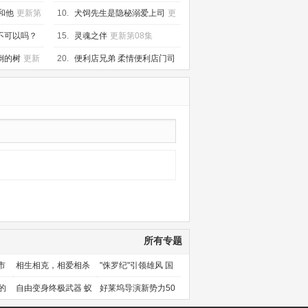
和他
更新第
10.
犬饲先生是隐秘溺爱上司
更
新第07集
不可以吗？
15.
灵魂之伴
更新第08集
新第13集
倒的树
更新
20.
便利店兄弟 柔情便利店门司
港小金村门市
更新第09集
所有专题
市
相生相克，相爱相杀
"侏罗纪"引领雄风 国
产片下旬逆袭
的
自由变身终极武器 蚁
好莱坞导演新势力50