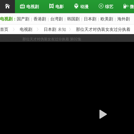
电视剧
电影
动漫
综艺
微
电视剧：
国产剧
香港剧
台湾剧
韩国剧
日本剧
欧美剧
海外剧
|
|
|
|
|
|
首页
电视剧
日本剧
未知
那位天才对伪装女友过分执着
展开/缩进选集
那位天才对伪装女友过分执着 第02集
上一集
下一集