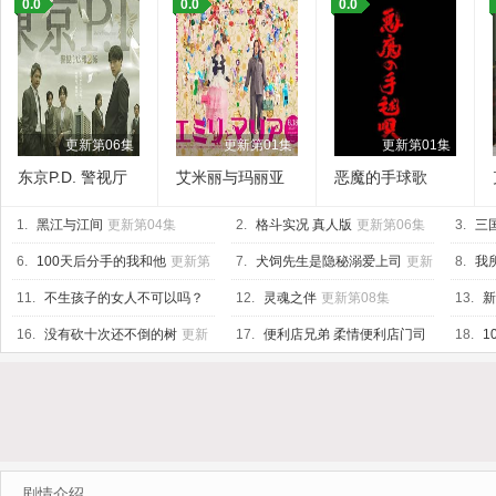
0.0
0.0
0.0
更新第06集
更新第01集
更新第01集
东京P.D. 警视厅
艾米丽与玛丽亚
恶魔的手球歌
公关二课 第二季
1.
黑江与江间
更新第04集
2.
格斗实况 真人版
更新第06集
3.
三
6.
100天后分手的我和他
更新第
7.
犬饲先生是隐秘溺爱上司
更新
8.
我
04集
第07集
第01集
11.
不生孩子的女人不可以吗？
12.
灵魂之伴
更新第08集
13.
新
DINKs的十月怀胎
更新第11集
新第07
16.
没有砍十次还不倒的树
更新
17.
便利店兄弟 柔情便利店门司
18.
1
第08集
港小金村门市
更新第08集
剧情介绍