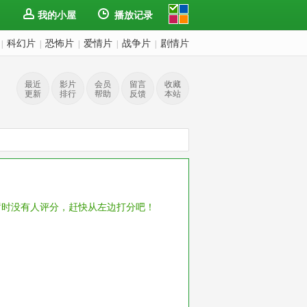
我的小屋
播放记录
科幻片
恐怖片
爱情片
战争片
剧情片
|
|
|
|
|
最近
影片
会员
留言
收藏
更新
排行
帮助
反馈
本站
暂时没有人评分，赶快从左边打分吧！