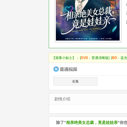
【观看小贴士】： [
DVD
：普通清晰版] [
BD
：蓝光
全集
剧情介绍
除了"
相亲绝美女总裁，竟是娃娃亲
"你