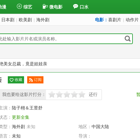
动漫
综艺
微电影
口水
日本剧
欧美剧
海外剧
电影：
喜剧片
动作片
|
|
|
绝美女总裁，竟是娃娃亲
亲
收藏
订阅
已订
我也要给这影片打分：
阅
还行
很差
较差
还行
推荐
力荐
主演：
陆子栩＆王昱舒
状态：
更新全集
类型：
海外剧
未知
地区：
中国大陆
语言：
未知
导演：