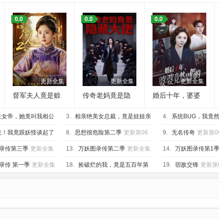
0.0
0.0
0.0
更新全集
更新全集
更新全集
督军夫人竟是赊
传奇老妈竟是隐
婚后十年，婆婆
刀人2
藏大佬
竟然是假的
生女帝，她竟叫我相公
3.
相亲绝美女总裁，竟是娃娃亲
4.
系统BUG，我竟
更新全集
女
更新全集
统！我竟跟妖怪谈起了
8.
思想很危险第二季
更新第06
9.
无名传奇
更新第0
集
集
录传第三季
更新全集
13.
万妖图录传第二季
更新全集
14.
万妖图录传第1
录传 第一季
更新全集
18.
捡破烂的我，竟是五百年第
19.
宿敌交锋
更新第
一仙
更新全集