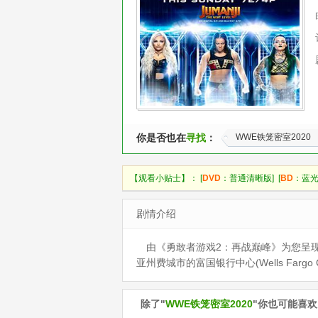
你是否也在
寻找
：
WWE铁笼密室2020
【观看小贴士】： [
DVD
：普通清晰版] [
BD
：蓝光
剧情介绍
由《勇敢者游戏2：再战巅峰》为您呈现的第十届
亚州费城市的富国银行中心(Wells Fargo 
除了"
WWE铁笼密室2020
"你也可能喜