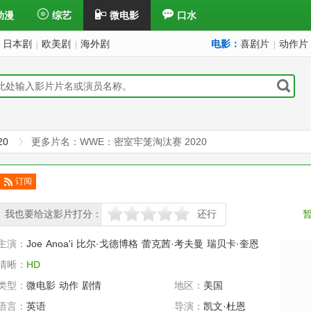
动漫
综艺
微电影
口水
日本剧
欧美剧
海外剧
电影：
喜剧片
动作片
|
|
|
20
更多片名：WWE：密室牢笼淘汰赛 2020
订阅
已订
阅
我也要给这影片打分：
还行
很差
较差
还行
推荐
力荐
主演：
Joe
Anoa'i
比尔·戈德博格
蕾克茜·考夫曼
瑞贝卡·奎恩
清晰：
HD
类型：
微电影
动作
剧情
地区：
美国
语言：
英语
导演：
凯文·杜恩