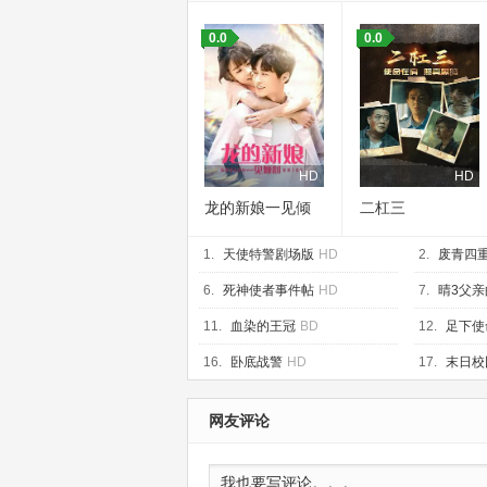
0.0
0.0
HD
HD
龙的新娘一见倾
二杠三
心
1.
天使特警剧场版
HD
2.
废青四
6.
死神使者事件帖
HD
7.
晴3父
11.
血染的王冠
BD
12.
足下使
16.
卧底战警
HD
17.
末日校
网友评论