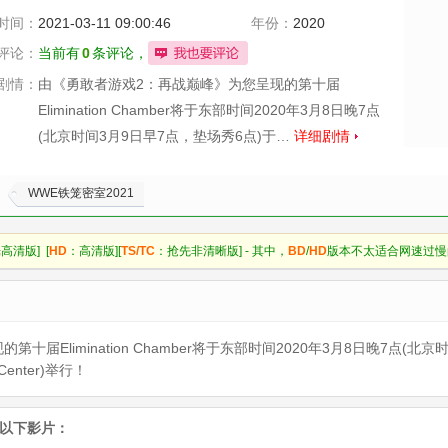
时间：
2021-03-11 09:00:46
年份：
2020
评论：
当前有
0
条评论，
剧情：
由《勇敢者游戏2：再战巅峰》为您呈现的第十届
Elimination Chamber将于东部时间2020年3月8日晚7点
(北京时间3月9日早7点，垫场秀6点)于…
详细剧情
WWE铁笼密室2021
高清版] [
HD
：高清版][
TS/TC
：抢先非清晰版] - 其中，
BD
/
HD
版本不太适合网速过慢
Elimination Chamber将于东部时间2020年3月8日晚7点(北
Center)举行！
欢以下影片：