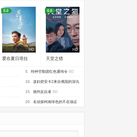
0.0
0.0
HD
HD
爱在夏日塔拉
天堂之猎
5.
特种空勤团红色通缉令
BD
10.
泼妇碧安卡2来自俄国的深仇
大恨
BD
15.
德州反抗者
BD
20.
名侦探柯南绯色的不在场证
明
HD