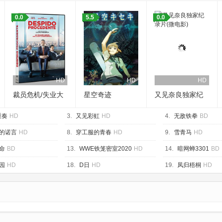
0.0
5.5
0.0
HD
HD
HD
裁员危机/失业大
星空奇迹
又见奈良独家纪
暴走
录片
重奏
HD
3.
又见彩虹
HD
4.
无敌铁拳
BD
亲的诺言
HD
8.
穿工服的青春
HD
9.
雪青马
HD
命
BD
13.
WWE铁笼密室2020
HD
14.
暗网蝉3301
BD
园
HD
18.
D日
HD
19.
凤归梧桐
HD