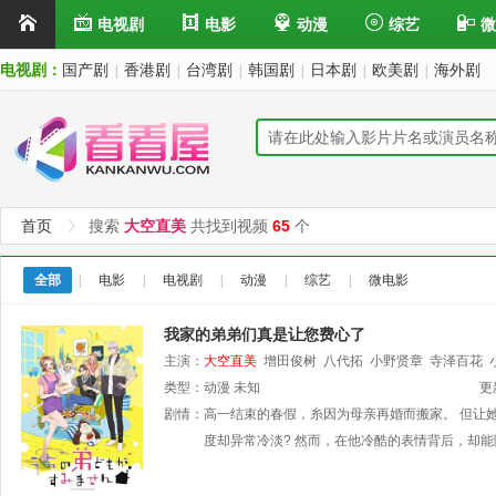
电视剧
电影
动漫
综艺
微
电视剧：
国产剧
香港剧
台湾剧
韩国剧
日本剧
欧美剧
海外剧
|
|
|
|
|
|
首页
搜索
大空直美
共找到视频
65
个
全部
|
电影
|
电视剧
|
动漫
|
综艺
|
微电影
我家的弟弟们真是让您费心了
主演：
大空直美
增田俊树
八代拓
小野贤章
寺泽百花
类型：
动漫
未知
更
剧情：
高一结束的春假，糸因为母亲再婚而搬家。 但让
度却异常冷淡? 然而，在他冷酷的表情背后，却