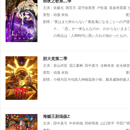
彻夜之歌第二季
主演：
佐藤元
雨宫天
花守由美里
户松遥
喜多村英梨
类型：
动漫
未知
更
剧情：
“夜はまだ終わらない” 吸血鬼になることへの戸
ナ。 「恋」が一体なんなのか、わからないまま
の弱点は「人間時代に思い入れの強かったもの」
胆大党第二季
主演：
若山诗音
花江夏树
田中真弓
水树奈奈
佐仓绫音
类型：
动漫
未知
更
剧情：
小桃与厄卡伦踏入神秘温泉小镇，极具威胁的敌人
海贼王剧场版Z
主演：
田中真弓
中井和哉
冈村明美
山口胜平
平田广明