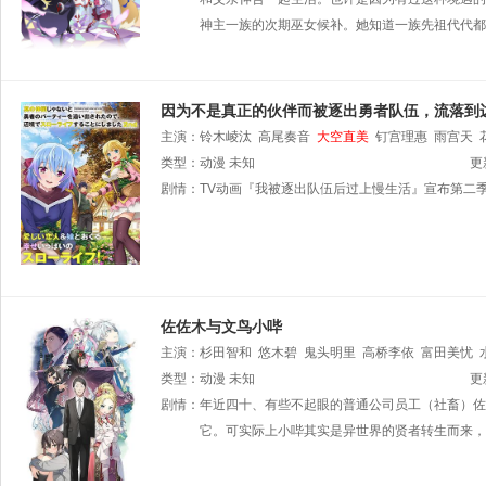
神主一族的次期巫女候补。她知道一族先祖代代都
因为不是真正的伙伴而被逐出勇者队伍，流落到
主演：
铃木崚汰
高尾奏音
大空直美
钉宫理惠
雨宫天
类型：
动漫
未知
更
剧情：
TV动画『我被逐出队伍后过上慢生活』宣布第二
佐佐木与文鸟小哔
主演：
杉田智和
悠木碧
鬼头明里
高桥李依
富田美忧
尾大辅
类型：
动漫
未知
更
剧情：
年近四十、有些不起眼的普通公司员工（社畜）佐
它。可实际上小哔其实是异世界的贤者转生而来，