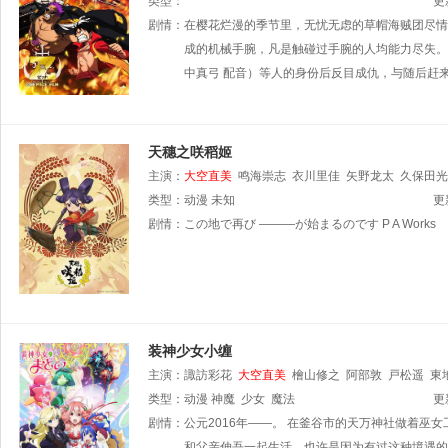
井美加
类型：
永野广一
广濑正志
渡边久美子
鹿野优以
高木
更
宽务
剧情：
金本凉辅
在樱花烂漫的季节里，无忧无虑的草帽海贼团尽情
松原大典
荒井聪太
阿座上洋平
小川慎
濑彩
松井桃子
成的机械手腕，凡是触碰过手腕的人均能力尽失。
镰田梢
赤塚弘卓
岩永彻也
大杉友兼
铃
中真弓 配音）等人的身份后反目成仇，与随后赶
天穗之咲稻姬
主演：
大空直美
鸣海崇志
衣川里佳
矢野龙太
久保田光
类型：
动漫
未知
更
剧情：
この地で再び ———が始まるのです P A Works
装神少女小缠
主演：
諏訪彩花
大空直美
檜山修之
阿部敦
戸松遥
東
类型：
动漫
神魔
少女
魔法
更
剧情：
公元2016年——。 在釜谷市的天万神社做着巫
和父亲伸吾一起生活。也许是因为有过这种境遇的