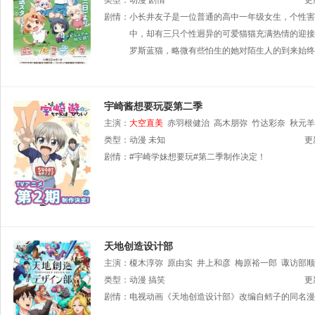
类型：
动漫
剧情
更
剧情：
小长井友子是一位普通的高中一年级女生，个性害
中，却有三只个性迥异的可爱猫猫充满热情的迎接
罗斯蓝猫，略微有些怕生的她对陌生人的到来始终
宇崎酱想要玩耍第二季
主演：
大空直美
赤羽根健治
高木朋弥
竹达彩奈
秋元羊
类型：
动漫
未知
更
剧情：
#宇崎学妹想要玩#第二季制作决定！
天地创造设计部
主演：
榎木淳弥
原由实
井上和彦
梅原裕一郎
诹访部顺
类型：
动漫
搞笑
更
剧情：
电视动画《天地创造设计部》改编自鳕子的同名漫画作品