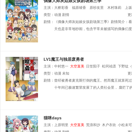
偶像大师灰姑娘女孩剧场第三季
主演：
大桥彩香
福原绫香
原纱友里
木村珠莉
上坂
花守由美里
类型：
动漫
剧情
都丸千代
卢婷
佳村遥
樱咲千依
早见
更
大坪由佳
剧情：
《偶像大师灰姑娘女孩剧场第三季》剧情简介：看
原优子
高桥花林
松嵜丽
春濑夏美
天也是非常地吵闹，包含平常未被描写的偶像们度
LV1魔王与独居废勇者
主演：
中村悠一
大空直美
日笠阳子
松冈祯丞
下野纮
类型：
动漫
未知
更
剧情：
曾经被勇者麦克斯打倒的魔王。然而魔王就算死过
十年间已极速繁荣发展了的人类社会里， 腐烂了
猫咪days
主演：
上原明里
大空直美
荒浪和沙
木户衣吹
小松未可