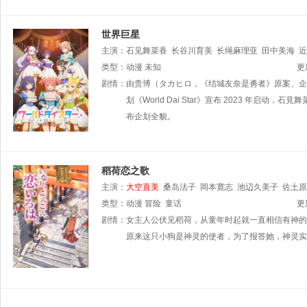
世界巨星
主演：
石见舞菜香
长谷川育美
长绳麻理亚
田中美海
近
类型：
动漫
未知
更
剧情：
由贵博（タカヒロ，《结城友奈是勇者》原案、企划，
划《World Dai Star》宣布 2023 年启
布企划全貌。
稻荷恋之歌
主演：
大空直美
桑岛法子
岡本寛志
池辺久美子
佐土原
类型：
动漫
冒险
童话
更
剧情：
女主人公伏见稻荷，从童年时起就一直相信有神的
原来这只小狗是神灵的使者，为了报答她，神灵实现