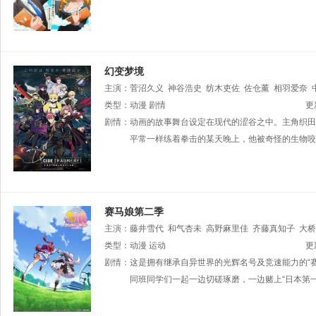
幻变梦境
主演：
菅沼久义
神谷浩史
纺木吏佐
佐仓薰
相羽爱奈
高野麻里佳
类型：
动漫
剧情
悠木碧
堀江瞬
井上麻里奈
桃野春奈
更
剧情：
动画的故事舞台设定在现代的涩谷之中。主角织田
平常一样练着拳击的某天晚上，他被奇怪的生物咬
赛马娘第二季
主演：
藤井雪代
和气杏未
高野麻里佳
齐藤真知子
大桥
相坂优歌
类型：
动漫
巽悠衣子
运动
松井惠理子
Lynn
大西沙织
鬼头明
更
和
剧情：
桥本千波
这是拥有继承自异世界的光辉名号及竞速能力的“
大和田仁美
渡部惠子
津田美波
香坂沙希
知美
近藤唯
同班同学们一起一边切磋琢磨，一边赌上“日本第一赛马娘
三泽纱千香
高田忧希
上坂堇
照井春佳
和