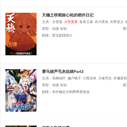
天穗之咲稻姬心轮的稻作日记
主演：
古贺葵
大空直美
各务立基
衣川里佳
矢野龙太
类型：
动漫
未知
更
剧情：
暂无剧情简介
赛马娘芦毛灰姑娘Part2
主演：
高柳知叶
濑户桃子
小西克幸
大塚芳忠
伊濑茉莉
香坂沙希
类型：
动漫
田所梓
未知
Lynn
天海由梨奈
甲斐田裕子
石上静
更
剧情：
本作确定分割两季度放送