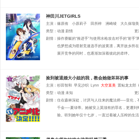
神田川JETGIRLS
主演：
篠原侑
小原莉子
田所梓
洲崎绫
大久保瑠美
类型：
动漫
剧情
更
剧情：
操作赛艇的“推进手”与使用水枪攻击对手的“射手
也梦想成为喷射竞速选手的波黄凛，离开故乡所在
展开竞争的同时，也逐渐加深着彼此的牵绊。
捡到被退婚大小姐的我，教会她做坏坏的事
主演：
杉田智和
早见沙织
Lynn
大空直美
置鲇龙太郎
类型：
动漫
未知
更
剧情：
住在森林深处，讨厌与人往来的魔法师──亚伦，
千金──夏绿蒂。她被安上莫须有的罪名，更遭到
验。听到她年仅十七岁，一直过着被人压榨的生活