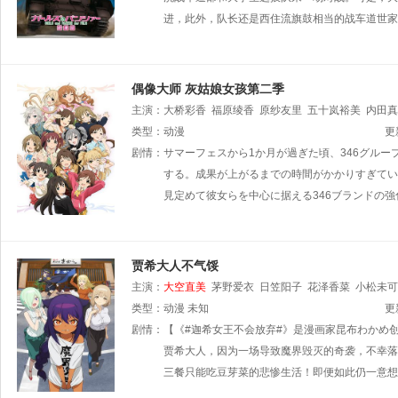
进，此外，队长还是西住流旗鼓相当的战车道世家
偶像大师 灰姑娘女孩第二季
主演：
大桥彩香
福原绫香
原纱友里
五十岚裕美
内田真
骏辅
类型：
动漫
更
剧情：
サマーフェスから1か月が過ぎた頃、346グル
する。成果が上がるまでの時間がかかりすぎてい
見定めて彼女らを中心に据える346ブランドの
贾希大人不气馁
主演：
大空直美
茅野爱衣
日笠阳子
花泽香菜
小松未可
类型：
动漫
未知
更
剧情：
【《#迦希女王不会放弃#》是漫画家昆布わかめ创
贾希大人，因为一场导致魔界毁灭的奇袭，不幸落
三餐只能吃豆芽菜的悲惨生活！即便如此仍一意想