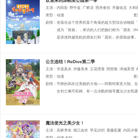
欢迎来到加帕里公园第一季
主演：
内田彩
野中蓝
广桥凉
照井春佳
齐藤佑圭
大和
类型：
动漫
更
剧情：
坐落在这个世界的某个角落的超大型综合动物园「
成为「兽娘」，来访的人们把她们称为「朋友（fr
是讲述跨越危机的朋友们和「园长」的冒险故事。
公主连结！ReDive第二季
主演：
市道真央
伊藤美来
立花理香
阿部敦
泽城美雪
三石琴乃
类型：
动漫
今井麻美
大关英里
井口裕香
小清水亚美
高
更
天目仁美
剧情：
平静的风吹过美丽的大地——阿斯特莱亚大陆。在
阿澄佳奈
大坪由佳
原纱友里
浅仓杏美
松嵜
藤聪美
女剑士佩可莉姆、有一点冷酷的猫耳魔法少女凯露
久野美咲
上坂堇
伊藤静
高野麻美
佐藤利奈
魔法使光之美少女！
主演：
高桥李依
堀江由衣
早见沙织
斋藤彩夏
内田夕夜
川澄绫子
类型：
动漫
小林桂子
未知
泽田美晴
大空直美
中村悠一
秋元
更