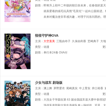
祥太
剧情：
西萩五十铃
即将升上初中二年级的朝日奈未来，在春假的某天
山本百合子
太田淑子
大地琴惠
加藤
辅
北川理惠
就喜爱着的绒毛玩具熊“毛芙伦”一起向公园前进
石井真
未来对魔法使非常感兴趣，对理子问东问西的。理
怪怪守护神OVA
主演：
大空直美
三瓶由布子
久保由利香
芝崎典子
大地
类型：
动漫
更
剧情：
单行本24卷 OVA付
少女与战车 剧场版
主演：
渊上舞
茅野爱衣
尾崎真实
中上育实
井口裕香
耶
类型：
田中理惠
动漫
金元寿子
竹达彩奈
中原麻衣
明坂聪美
更
川
步
剧情：
饭田友子
大洗女子学园在第 63 届全国战车道大赛中拿
景浦大辅
飞田展男
伊丸冈笃
雪野五月
椎
洗战车道部和大学生选拔队来一场对战。可是，大