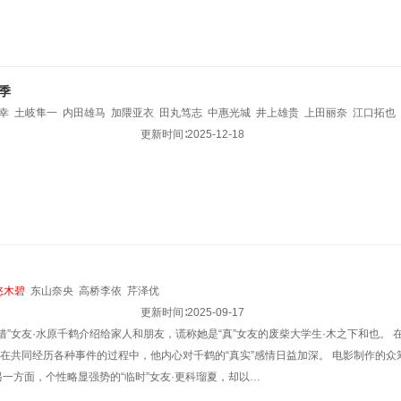
季
幸
土岐隼一
内田雄马
加隈亚衣
田丸笃志
中惠光城
井上雄贵
上田丽奈
江口拓也
岛拓笃
平川大辅
柿原彻也
金子彩花
更新时间∶
增元拓也
2025-12-18
水桥香织
日野聪
井上和彦
铃木实
悠木碧
东山奈央
高桥李依
芹泽优
更新时间∶
2025-09-17
借”女友·水原千鹤介绍给家人和朋友，谎称她是“真”女友的废柴大学生·木之下和也。
。在共同经历各种事件的过程中，他内心对千鹤的“真实”感情日益加深。 电影制作的
而另一方面，个性略显强势的“临时”女友·更科瑠夏，却以…