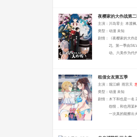
夜樱家的大作战第二
主演：
川岛零士
本渡枫
类型：
动漫
未知
剧情：
《夜樱家的大作战
2]。第一季由S
动。六美作为代
租借女友第五季
主演：
堀江瞬
雨宫天
类型：
动漫
未知
剧情：
木下和也是一名 
怨恨，和也用某
一次真的能擦出