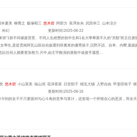
岡本夏美
柳喬之
飯塚昭三
悠木碧
阿部力
長澤奈央
武田幸三
山本涼介
悚
科幻
更新时间∶
2025-08-22
來班“1群不同傢庭背景、不同人生經歷的初中生和1名大學畢業不久的“另類”班主任
歲女學生,是從雲南阿瓦山區拉祜族選到班裏來的優秀孩子,沉黙不語、自卑、内嚮.葉妮
也比任何人都要更加努力.片中,由王宇飾演的唐龍中途接手週恩…
世
悠木碧
小山茉美
福山润
花泽香菜
日笠阳子
细见大辅
入野自由
甲斐田裕子
梶
更新时间∶
2025-08-16
来乍到的女子不只要面对勾心斗角的竞争与算计，还发现一个怀恨在心的恶灵，而全天