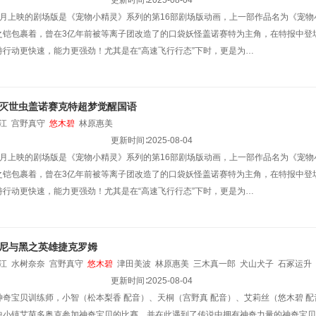
更新时间∶
2025-08-04
月上映的剧场版是《宠物小精灵》系列的第16部剧场版动画，上一部作品名为《宠物小精灵 B
之铠包裹着，曾在3亿年前被等离子团改造了的口袋妖怪盖诺赛特为主角，在特报中登场
特行动更快速，能力更强劲！尤其是在“高速飞行行态”下时，更是为…
灭世虫盖诺赛克特超梦觉醒国语
江
宫野真守
悠木碧
林原惠美
更新时间∶
2025-08-04
月上映的剧场版是《宠物小精灵》系列的第16部剧场版动画，上一部作品名为《宠物小精灵 B
之铠包裹着，曾在3亿年前被等离子团改造了的口袋妖怪盖诺赛特为主角，在特报中登场
特行动更快速，能力更强劲！尤其是在“高速飞行行态”下时，更是为…
尼与黑之英雄捷克罗姆
江
水树奈奈
宫野真守
悠木碧
津田美波
林原惠美
三木真一郎
犬山犬子
石冢运升
更新时间∶
2025-08-04
神奇宝贝训练师，小智（松本梨香 配音）、天桐（宫野真 配音）、艾莉丝（悠木碧 
中小镇艾茵多奥克参加神奇宝贝的比赛，并在此遇到了传说中拥有神奇力量的神奇宝贝比