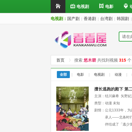
电视剧
电影
电视剧：
国产剧
香港剧
台湾剧
韩国剧
|
|
|
|
首页
搜索
悠木碧
共找到视频
315
个
全部
|
电影
|
电视剧
|
动漫
|
擅长逃跑的殿下 第
主演：
结川麻希
矢野妃
类型：
动漫
未知
剧情：
公元1333年
承人——北条时
伴结成了「逃少