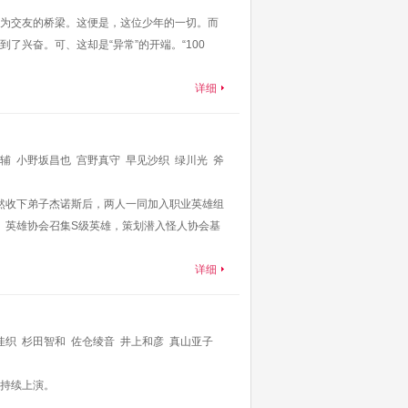
为交友的桥梁。这便是，这位少年的一切。而
兴奋。可、这却是“异常”的开端。“100
详细
辅
小野坂昌也
宫野真守
早见沙织
绿川光
斧
然收下弟子杰诺斯后，两人一同加入职业英雄组
 英雄协会召集S级英雄，策划潜入怪人协会基
详细
佳织
杉田智和
佐仓绫音
井上和彦
真山亚子
持续上演。