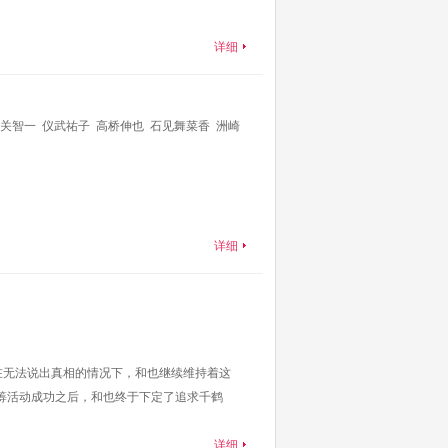
详细
关智一
仪武祐子
高桥伸也
石见舞菜香
洲崎
里
详细
 在无法说出真相的情况下，和也继续维持着这
众筹活动成功之后，和也终于下定了追求千鹤
详细