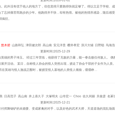
更新时间∶
2026-01-02
快。此外没有优于他人的地方了，但也觉得只要跑得快就足够了。得以立足于学校、成
了忘掉痛苦而跑步的少年。他跑得并不快，却有热情。被他的热情所感染，随后感受到了
得疯狂。
悠木碧
山路和弘
津田健次郎
高山南
安元洋贵
樱井孝宏
浪川大辅
日野聪
鸟海浩
更新时间∶
2025-12-29
当英雄的男子埼玉。 经过三年苦练，他获得了无敌的力量，能一拳击败任何敌人。 偶
日展开活动。 某日，自称怪人协会的怪人突然出现，掳走了协会干部的子女作为人质。
 而在英雄与怪人激战正酣时，被掳至怪人基地的人类怪人饿狼，缓缓睁…
美
日高范子
高山南
井上喜久子
大塚明夫
山寺宏一
Choo
佐久间丽
关俊彦
名冢
木碧
石田彰
关智一
绪方贤一
更新时间∶
2025-12-21
应付挥舞锅铲的未婚妻、变成家禽的对手，以及好色的武术大师，天道道场的混乱场面