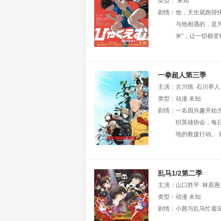
类型：
未知
剧情：
他，天生就跑得
与他相遇的，是为
米”，让一切都变
一拳超人第三季
主演：
古川慎
石川界人
笃
类型：
子安武人
动漫
未知
剧情：
一名因兴趣开始
织英雄协会，每
地的救援行动。
乱马1/2第二季
主演：
山口胜平
林原惠
森川智之
类型：
动漫
宫野真守
未知
悠
剧情：
小茜与乱马忙着