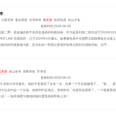
季
小西克幸
鬼头明里
兴津和幸
悠木碧
松冈祯丞
内山夕实
更新时间∶
2026-06-28
第二季》是改编自权平未同名漫画的电视动画，作为该系列第二部作品于2024年10月6
ILVER LINK.负责制作，已于2024年4月播出。故事聚焦高中生朝野太阳因事故失
代相传的间谍家族当家，其兄长凶一郎因过度保护欲将太阳列为清除目标。为守…
悠木碧
东山奈央
高桥李依
芹泽优
更新时间∶
2026-06-24
20 岁的大学失败生。他好不容易亲了女友一次，结果一个月后就被甩了。 「呃……
种方法去约会一个女孩。他来到约定地点，突然听到「你是和也君吧？」一个梳着黑色
火花！一场充满爱与激情的疯狂爱情喜剧即将上演！