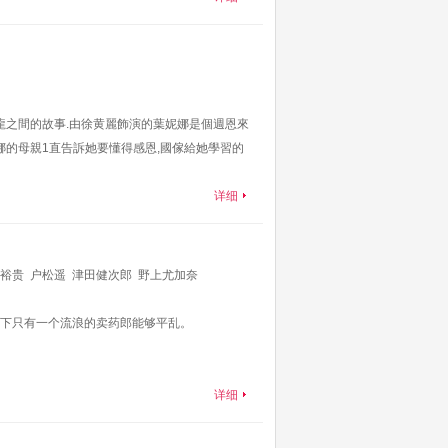
唐龍之間的故事.由徐黄麗飾演的葉妮娜是個週恩來
娜的母親1直告訴她要懂得感恩,國傢給她學習的
详细
裕贵
户松遥
津田健次郎
野上尤加奈
下只有一个流浪的卖药郎能够平乱。
详细