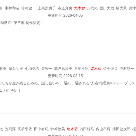
介
中井和哉
铃村健一
上条沙惠子
市道真央
悠木碧
八代拓
阪口大助
楠大典
兴津
大辅
古川慎
坂田将吾
Lynn
河西健吾
更新时间∶
大原沙耶香
2026-04-05
金元寿子
宫野真守
前野智昭
赤
消防队#》第三季 制作决定！
袋美由利
大久保瑠美
小林亲弘
青山穰
安元洋贵
日笠阳子
关智一
津田健次郎
樱井
育美
鬼头明里
七海弘希
关智一
濑户麻沙美
早见沙织
悠木碧
佐仓绫音
中村悠一
更新时间∶
2026-03-15
たちが生き残るための、話し合いを」 騙し、騙される“人狼”推理劇×SFループミステ
ニメ化 決定！
太
笠间淳
高桥李依
田中有纪
种崎敦美
悠木碧
内田雄马
内山昂辉
津田健次郎
榎