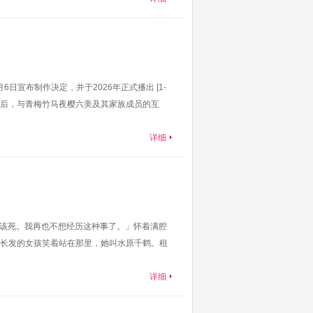
日宣布制作决定，并于2026年正式播出 [1-
去家人后，与青梅竹马夜樱六美及其家族成员的互
详细
真该死。我再也不想经历这种事了。」怀着满腔
长发的女孩笑着站在那里，她叫水原千鹤。租
详细