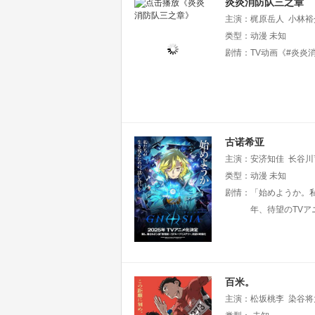
炎炎消防队三之章
主演：
梶原岳人
小林裕
西克幸
类型：
动漫
长岛雄一
未知
小野
乃村健次
剧情：
TV动画《#炎炎
千叶进步
岛
古诺希亚
主演：
安济知佳
长谷川
类型：
动漫
未知
剧情：
「始めようか。私
年、待望のTVア
百米。
主演：
松坂桃李
染谷将