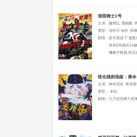
假面骑士1号
主演：
藤岡弘
西銘駿
类型：
动作片
动作
惊
剧情：
影片講述了“週恩
班初2年級的14
機會不輕易,所以
怪化猫剧场版：唐伞
主演：
神谷浩史
黑泽朋
类型：
未知
剧情：
江户后宫两个初