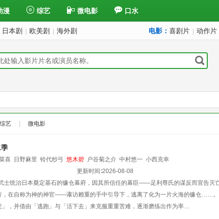
动漫
综艺
微电影
口水
日本剧
欧美剧
海外剧
电影：
喜剧片
动作片
|
|
|
综艺
|
微电影
二季
菜喜
日野麻里
铃代纱弓
悠木碧
户谷菊之介
中村悠一
小西克幸
更新时间∶
2026-08-08
，为武士统治日本奠定基石的镰仓幕府，因其所信任的幕臣——足利尊氏的谋反而宣告灭
行，在自称为神的神官——诹访赖重的手中引导下，逃离了化为一片火海的镰仓……。
党」，并借由「逃跑」与「活下去」来克服重重苦难，逐渐磨练出作为率…