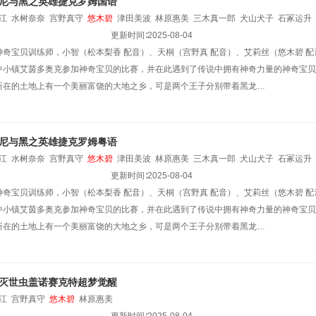
尼与黑之英雄捷克罗姆国语
江
水树奈奈
宫野真守
悠木碧
津田美波
林原惠美
三木真一郎
犬山犬子
石冢运升
更新时间∶
2025-08-04
神奇宝贝训练师，小智（松本梨香 配音）、天桐（宫野真 配音）、艾莉丝（悠木碧 
中小镇艾茵多奥克参加神奇宝贝的比赛，并在此遇到了传说中拥有神奇力量的神奇宝贝比
所在的土地上有一个美丽富饶的大地之乡，可是两个王子分别带着黑龙…
尼与黑之英雄捷克罗姆粤语
江
水树奈奈
宫野真守
悠木碧
津田美波
林原惠美
三木真一郎
犬山犬子
石冢运升
更新时间∶
2025-08-04
神奇宝贝训练师，小智（松本梨香 配音）、天桐（宫野真 配音）、艾莉丝（悠木碧 
中小镇艾茵多奥克参加神奇宝贝的比赛，并在此遇到了传说中拥有神奇力量的神奇宝贝比
所在的土地上有一个美丽富饶的大地之乡，可是两个王子分别带着黑龙…
灭世虫盖诺赛克特超梦觉醒
江
宫野真守
悠木碧
林原惠美