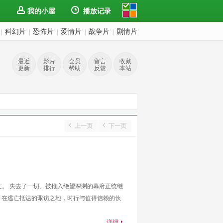
我的小屋
播放记录
科幻片
恐怖片
爱情片
战争片
剧情片
|
|
|
|
|
最近
影片
会员
留言
收藏
更新
排行
帮助
反馈
本站
上一页
下一页
亡。 失去了一切、被推入绝望深渊的幕府正统继
 在逃亡抵达的诹访之地，时行与值得信赖的伙
详细