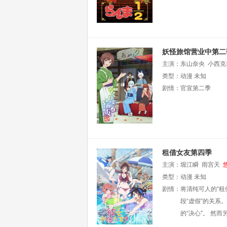
妖怪旅馆营业中第二
主演：
东山奈央
小西克
绫
类型：
悠木碧
动漫
石川界人
未知
寺
剧情：
官宣第二季
租借女友第四季
主演：
堀江瞬
雨宫天
类型：
动漫
未知
剧情：
将清纯可人的“租
段“虚假”的关系
的“决心”。 然