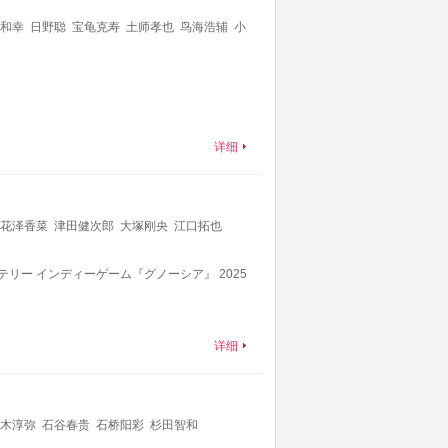
和幸
日野聪
宝龟克寿
土师孝也
鸟海浩辅
小
尾光
坂本真绫
内山夕实
钉宫理惠
松冈祯丞
孝宏
朝井彩加
小野友树
伊藤健太郎
速水奖
详细
花泽香菜
津田健次郎
大塚刚央
江口拓也
リー インディーゲーム『グノーシア』 2025
详细
木淳弥
石谷春贵
石桥阳彩
杉田智和