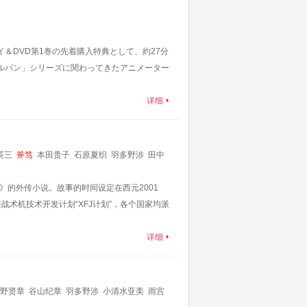
イ＆DVD第1巻の先着購入特典として、約27分
「ルパン」シリーズに関わってきたアニメーター
详细
英三
斧笃
本田贵子
石原夏织
羽多野涉
田中
ternative》的外传小说。故事的时间设定在西元2001
战术机技术开发计划“XFJ计划”，各个国家均派
详细
野贤章
谷山纪章
羽多野涉
小清水亚美
雨宫