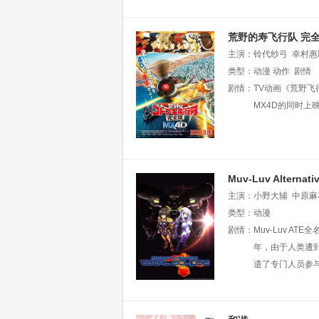
荒野的寿飞行队 完
主演：
铃代纱弓
幸村惠
上田耀司
类型：
动漫
东山奈央
动作
剧情
清
冢弘道
剧情：
TV动画《荒野飞
小伏伸之
樱井
MX4D的同时上
Muv-Luv Alternativ
主演：
小野大辅
中原麻
理惠
类型：
日笠阳子
动漫
高森奈
剧情：
Muv-Luv ATE
年，由于人类遭到
遣了专门人员参