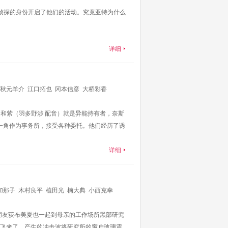
侦探的身份开启了他们的活动。究竟亚特为什么
详细
秋元羊介
江口拓也
冈本信彦
大桥彩香
音）和紫（羽多野涉 配音）就是异能持有者，奈斯
店的一角作为事务所，接受各种委托。他们经历了诱
详细
加那子
木村良平
植田光
楠大典
小西克幸
田唯菜
谷山纪章
樱井透
斧笃
宗矢树赖
田中
朋友荻布美夏也一起到母亲的工作场所黑部研究
飞来了，产生的冲击波将研究所的窗户玻璃震