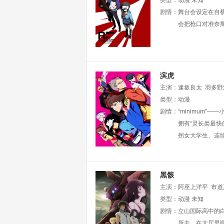
良太
类型：
藤田圭宣
动漫
未知
木村昴
剧情：
舞台会设定在自
会把枪口对准奈
滨虎
主演：
逢坂良太
羽多野
类型：
动漫
剧情：
“minimum
拥有“灵长类最快
拐女大学生、连
黑骸
主演：
阿座上洋平
市道
Lynn
类型：
木村珠莉
动漫
未知
卷岛康
进太郎
剧情：
立山国际高中的
河内孝博
宫泽
所去。在大厅里