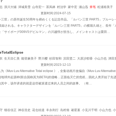
？
志
浪川大辅
泽城美雪
山寺宏一
茶风林
村治学
家中宏
浦山迅
斧笃
松浦裕美子
更新时间∶
2024-07-15
三世」の原作誕生50周年を締めくくる記念作品。「ルパン三世 PART5」ブルーレ
収録される。キャラクターデザインを「ルパン三世 PART5」の横堀久雄と、長年
「サイボーグ009VSデビルマン」の川越惇が担当し、メインキャストは栗田…
eTotalEclipse
衣
生天目仁美
能登麻美子
野川樱
杉田智和
滨田贤二
大原沙耶香
小山力也
津田
津美
高桥美佳子
植田佳奈
藤村步
更新时间∶
金元寿子
2023-12-13
铃村健一
全名为《Muv-Luv Alternative Total eclipse 》，全集动画片改编自《Muv-Luv Al
地球外起源种(联合国称其为BETA)的侵略，正面临灭亡的危机，因此人类开始了先进
与其中，该作讲述的就是这些被派遣过来的人员之间的故事。 （有…
守
细谷佳正
神谷浩史
花仓桔道
丰永利行
岛村侑
诸星堇
小见川千明
小山力也
小