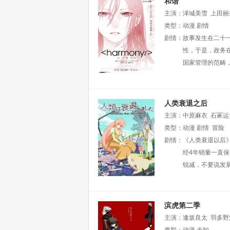
和谐
主演：
泽城美雪
上田丽
田光
类型：
藤井隼
动漫
剧情
内野孝聪
剧情：
故事发生在二十
性，于是，政务在
国家管理的范畴
人类衰退之后
主演：
中原麻衣
石冢运
宫胡桃
类型：
动漫
桑谷夏子
剧情
冒险
樱井
美
剧情：
小笠原早纪
《人类衰退以后》
佐藤成
经4年销量一直
锐减，不要说发
滨虎第二季
主演：
逢坂良太
羽多野