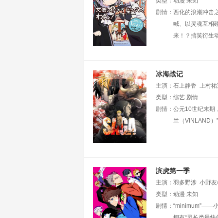
天
类型：
宫本充
动漫
濑户麻沙美
未知
剧情：
西化的浪潮冲击
喊、以灵魂互相
来！？搞笑衍生
冰海战记
主演：
石上静香
上村祐
藤弘树
类型：
综艺
高桥伸也
剧情
古川
剧情：
公元10世纪末期
兰（VINLAN
滨虎第一季
主演：
羽多野涉
小野友
彩香
类型：
加藤英美里
动漫
未知
Hoshi
剧情：
“minimum
拥有“灵长类最快的