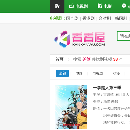
电视剧
电影
电视剧：
国产剧
香港剧
台湾剧
韩国剧
|
|
|
|
首页
搜索
斧笃
共找到视频
38
个
全部
|
电影
|
电视剧
|
动漫
|
一拳超人第三季
主演：
古川慎
石川界人
笃
类型：
子安武人
动漫
未知
剧情：
一名因兴趣开始
织英雄协会，每
地的救援行动。