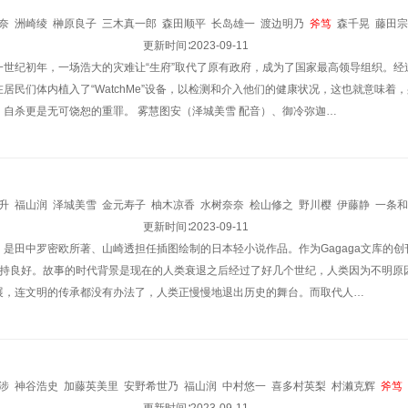
奈
洲崎绫
榊原良子
三木真一郎
森田顺平
长岛雄一
渡边明乃
斧笃
森千晃
藤田宗
东宫那奈
千叶进步
伊东健人
更新时间∶
山下诚一郎
2023-09-11
祐仙勇
大塚明夫
一世纪初年，一场浩大的灾难让“生府”取代了原有政府，成为了国家最高领导组织。
居民们体内植入了“WatchMe”设备，以检测和介入他们的健康状况，这也就意味
，自杀更是无可饶恕的重罪。 雾慧图安（泽城美雪 配音）、御冷弥迦…
升
福山润
泽城美雪
金元寿子
柚木凉香
水树奈奈
桧山修之
野川樱
伊藤静
一条和
浩美
中根久美子
西村知道
小林由美子
更新时间∶
小樱悦子
2023-09-11
坂本千夏
新井里美
真田麻美
青木
是田中罗密欧所著、山崎透担任插图绘制的日本轻小说作品。作为Gagaga文库的创刊
美
力丸乃梨子
山本麻里安
斋藤枫子
矢部雅史
斧笃
高桥伸也
保持良好。故事的时代背景是现在的人类衰退之后经过了好几个世纪，人类因为不明原
展，连文明的传承都没有办法了，人类正慢慢地退出历史的舞台。而取代人…
涉
神谷浩史
加藤英美里
安野希世乃
福山润
中村悠一
喜多村英梨
村濑克辉
斧笃