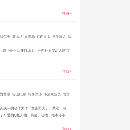
详细
目仁美
浦山迅
日野聪
竹内良太
菅生隆之
后
芬，自小便生活在战场上，并向往着梦幻大陆“文
详细
野贤章
谷山纪章
羽多野涉
小清水亚美
雨宫
死决斗的动作大作「文豪野犬」。哭泣、呐
了可爱的Q版人物，装傻、吐槽，根本停不下
详细