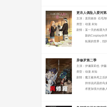
更衣人偶坠入爱河第
主演：
直田姬奈
石毛翔
类型：
动漫
未知
剧情：
某一天的相遇为开
新的Cospla
拓展的世界，找到
异修罗第二季
主演：
伊濑茉莉也
伊藤
水树奈奈
类型：
动漫
久保由利香
未知
剧情：
魔王被杀死之后
持传说武器的鸟
求更加强大的敌人