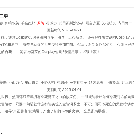
二季
弥
种崎敦美
羊宫妃那
斧笃
村濑步
武田罗梨沙多胡
雨宫夕夏
关根明良
内田修一
更新时间∶
2025-09-21
端，通过Cosplay加深交流的喜多川海梦与五条新菜。 还有好多想尝试的Cospla
y伙伴们的相遇中， 海梦与新菜的世界变得更加广阔。 然后，对新菜怦然心动、心跳不已的海
的自我―― 海梦与新菜的Cosplay心跳?爱情故事，继续上演！
美来
小山力也
东山奈央
小野大辅
村濑步
松本和香子
绪方惠美
小野贤章
井上喜
平田广明
高木涉
山口胜平
更新时间∶
2025-04-01
的世界。然而还残留着拥有杀死魔王之力的修罗们。 一眼就能看出如何杀死对方的剑
龙冒险者、只要一句话就什么都能实现的全能词术士、不可知而司职死亡的天使暗杀者
，追寻“真正勇者”的荣耀，产生了新的斗争的火种。 全员皆为最强，…