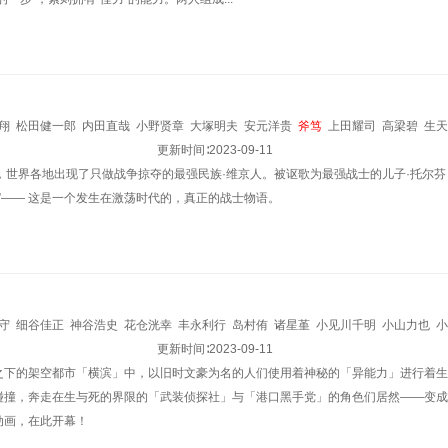
翔
松田健一郎
内田直哉
小野贤章
大塚明夫
安元洋贵
斧笃
上田耀司
高梁碧
生天
慎
市来光弘
下山吉光
更新时间∶
2023-09-11
，世界各地出现了只做战争掠夺的最强民族·维京人。被讴歌为最强战士的儿子·托尔
D）”—— 这是一个发生在激荡时代的，真正的战士物语。
守
细谷佳正
神谷浩史
花仓洸幸
丰永利行
岛村侑
诸星堇
小见川千明
小山力也
小
斧笃
林勇
夏川椎菜
更新时间∶
2023-09-11
之下的架空都市「横滨」中，以旧时文豪为名的人们使用着神秘的「异能力」进行着生
碰撞，奔走在生与死的界限的「武装侦探社」与「港口黑手党」的角色们居然——变成
动画，在此开幕！