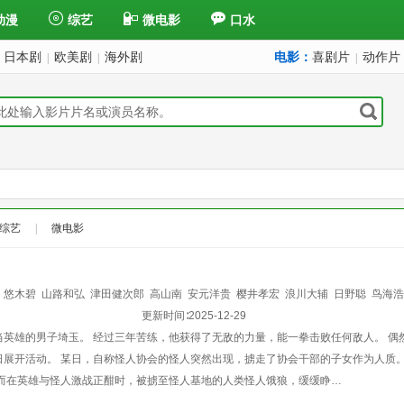
动漫
综艺
微电影
口水
日本剧
欧美剧
海外剧
电影：
喜剧片
动作片
|
|
|
综艺
|
微电影
悠木碧
山路和弘
津田健次郎
高山南
安元洋贵
樱井孝宏
浪川大辅
日野聪
鸟海浩
更新时间∶
2025-12-29
当英雄的男子埼玉。 经过三年苦练，他获得了无敌的力量，能一拳击败任何敌人。 偶
日展开活动。 某日，自称怪人协会的怪人突然出现，掳走了协会干部的子女作为人质。
 而在英雄与怪人激战正酣时，被掳至怪人基地的人类怪人饿狼，缓缓睁…