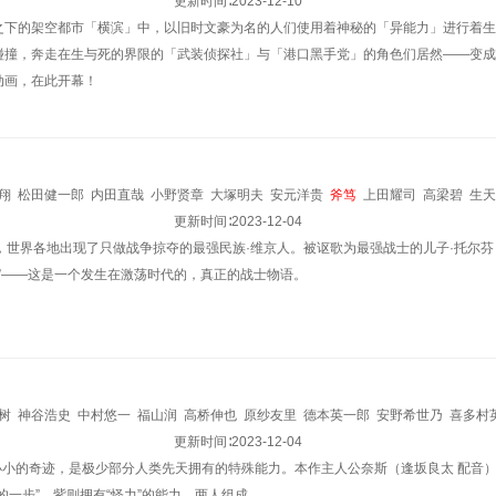
斧笃
林勇
夏川椎菜
更新时间∶
2023-12-10
之下的架空都市「横滨」中，以旧时文豪为名的人们使用着神秘的「异能力」进行着生
碰撞，奔走在生与死的界限的「武装侦探社」与「港口黑手党」的角色们居然——变成
动画，在此开幕！
翔
松田健一郎
内田直哉
小野贤章
大塚明夫
安元洋贵
斧笃
上田耀司
高梁碧
生天
慎
市来光弘
下山吉光
更新时间∶
2023-12-04
，世界各地出现了只做战争掠夺的最强民族·维京人。被讴歌为最强战士的儿子·托尔
D）”——这是一个发生在激荡时代的，真正的战士物语。
树
神谷浩史
中村悠一
福山润
高桥伸也
原纱友里
德本英一郎
安野希世乃
喜多村
no·Takanori
逢坂良太
大和田仁美
更新时间∶
滨添伸也
2023-12-04
田丸笃志
秋元羊介
远藤大辅
村濑克
”——小小的奇迹，是极少部分人类先天拥有的特殊能力。本作主人公奈斯（逢坂良太 配
一步”，紫则拥有“怪力”的能力。两人组成...