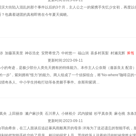
德本英一郎
后藤启介
高桥孝治
更新时间∶
小林由美子
2023-09-11
小清水亚美
大桥彩香
冈本信彦
横滨大街陷入混乱的那个事件以后的3个月，主人公之一的紫携手失忆少女初，再度以
斯？包裹着谜团的真相即将在今年夏天揭晓。
涉
加藤英美里
神谷浩史
安野希世乃
中村悠一
福山润
喜多村英梨
村濑克辉
斧笃
更新时间∶
2023-09-11
”——小小的奇迹，是极少部分人类先天拥有的特殊能力。本作主人公奈斯（逢坂良太 配
的一步”，紫则拥有“怪力”的能力。两人组成了一个侦探组合，将“No-where”咖啡
续猎奇杀人、中小学生持枪打劫等各类棘手事件。奈斯和紫调…
真央
上田丽奈
濑户麻沙美
石川界人
小林裕介
武内骏辅
杉平真奈美
麻仓桃
东条
一
手冢宏通
佐藤利奈
木内秀信
更新时间∶
后藤哲夫
2023-09-11
大川透
内田夕夜
中西英树
游佐浩二
山
白羽由希奈，在三人面谈后追赶暴风雨般离开的母亲·洋海为了送还遗忘的智能手机，
清子
本田贵子
上田耀司
丰崎爱生
内田雄马
顺利的把智能手机交给了母亲，相识的研究人员、荒俣稔等人说着的话的时候突然火球