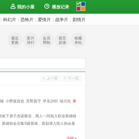
我的小屋
播放记录
科幻片
恐怖片
爱情片
战争片
剧情片
|
|
|
|
|
最近
影片
会员
留言
收藏
更新
排行
帮助
反馈
本站
上一页
下一页
辅
小野坂昌也
宫野真守
早见沙织
绿川光
斧
然收下弟子杰诺斯后，两人一同加入职业英雄组
 英雄协会召集S级英雄，策划潜入怪人协会基
详细