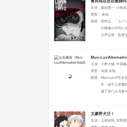
鲁邦现在还在燃烧吗
主演：
栗田贯一
小林清
类型：
未知
剧情：
同作は、「ルパン
の映像がDVDに
の平山智、監督を
Muv-LuvAlternativ
主演：
小野大辅
中原麻
理惠
类型：
日笠阳子
动漫
未知
高森奈
剧情：
Muv-Luv ATE
年，由于人类遭到
遣了专门人员参
文豪野犬汪！
主演：
上村祐翔
宫野真