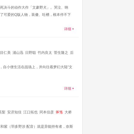
死决斗的动作大作「文豪野犬」。哭泣、呐
了可爱的Q版人物，装傻、吐槽，根本停不下
详细
目仁美
浦山迅
日野聪
竹内良太
菅生隆之
后
芬，自小便生活在战场上，并向往着梦幻大陆“文
详细
英梨
安济知佳
江口拓也
冈本信彦
斧笃
大桥
辉
原泽晃绮
并木法子
音）和紫（羽多野涉 配音）就是异能持有者，奈斯