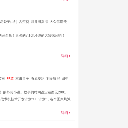
岛袋美由利
古贺葵
川井田夏海
大久保瑠美
笃
山本格
松本忍
长谷川芳明
佐佐木义人
手
的完全版！更强的7.1ch环绕的大震撼音响！
详细
英三
斧笃
本田贵子
石原夏织
羽多野涉
田中
ternative》的外传小说。故事的时间设定在西元2001
战术机技术开发计划“XFJ计划”，各个国家均派
详细