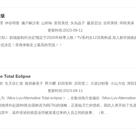
全版
理
仲谷明香
濑户麻沙美
山村响
富田美忧
矢岛晶子
藤原启治
吉冈美咲
冈咲美保
水彩香
西村知道
田中完
山本和臣
更新时间∶
关根明良
2023-09-11
松田利冴
松田飒水
伊藤静
渊上舞
斧
行队》剧场版制作决定!预定于2020年秋季上映！TV系列全12话再构成 加入新作插曲
敏治
荒井聪太
小市真琴
前田佳织里
土田大
真殿光昭
宫下早纪
小西克幸
中博史
映也决定！亲身体验史上最高的空战！！
e Total Eclipse
衣
生天目仁美
能登麻美子
野川樱
杉田智和
滨田贤二
大原沙耶香
小山力也
津田
津美
高桥美佳子
植田佳奈
藤村步
更新时间∶
金元寿子
2023-09-11
铃村健一
全名为《Muv-Luv Alternative Total eclipse 》，全集动画片改编自《Muv-Luv Al
地球外起源种(联合国称其为BETA)的侵略，正面临灭亡的危机，因此人类开始了先进
与其中，该作讲述的就是这些被派遣过来的人员之间的故事。 （有…