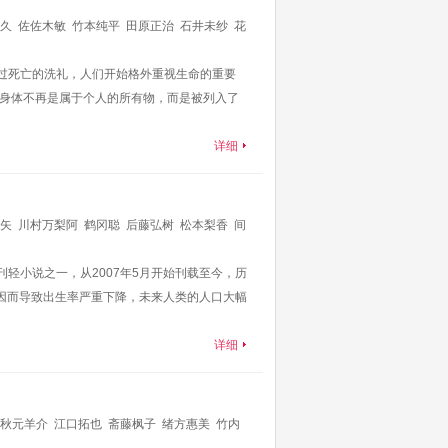
久
佐佐木敏
竹本纯平
田原正治
石井未纱
花
经过死亡的洗礼，人们开始格外重视生命的重要
着，身体不再是属于个人的所有物，而是被列入了
详细
矢
川村万梨阿
鹤冈聪
后藤弘树
松本梨香
间
沙耶香
佐佐木望
明坂聪美
山田木野子
辻步
轻小说之一，从2007年5月开始刊载至今，历
因而导致出生率严重下降，未来人类的人口大幅
详细
秋元羊介
江口拓也
斋藤枫子
绪方惠美
竹内