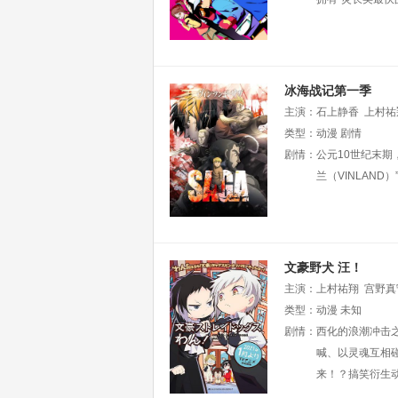
冰海战记第一季
主演：
石上静香
上村祐
藤弘树
类型：
动漫
高桥伸也
剧情
古川
剧情：
公元10世纪末期
兰（VINLAN
文豪野犬 汪！
主演：
上村祐翔
宫野真
天
类型：
宫本充
动漫
濑户麻沙美
未知
剧情：
西化的浪潮冲击
喊、以灵魂互相
来！？搞笑衍生