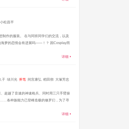
小松昌平
y，想制作的服装。 在与同班同学们的交流，以及
梦的恋情会有进展吗――！？ 因Cosplay而
详细
久子
绿川光
斧笃
间宫康弘
稻田彻
大塚芳忠
豪、超越了音速的神速枪兵、同时用三只手臂操
……各种族能力已登峰造极的修罗们，为了寻
详细