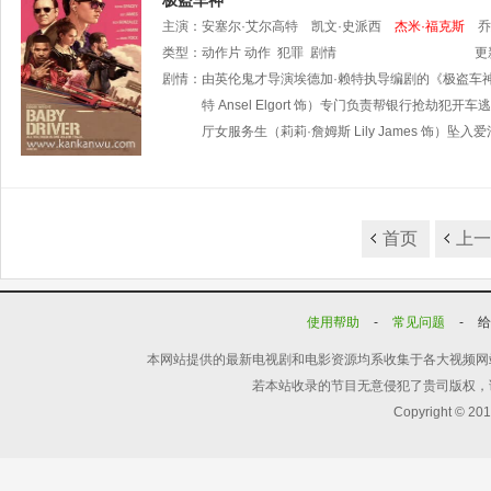
极盗车神
主演：
安塞尔·艾尔高特
凯文·史派西
杰米·福克斯
乔
雷拉
类型：
兰斯·帕默
动作片
动作
哈德森·米克
犯罪
剧情
薇薇安娜·查维斯
哈尔
更
斯
剧情：
维布尔·弗利茨杰拉德
由英伦鬼才导演埃德加·赖特执导编剧的《极盗车神》
特 Ansel Elgort 饰）专门负责帮银行抢
厅女服务生（莉莉·詹姆斯 Lily James 饰）
首页
上
使用帮助
-
常见问题
-
本网站提供的最新电视剧和电影资源均系收集于各大视频网
若本站收录的节目无意侵犯了贵司版权，
Copyright © 20