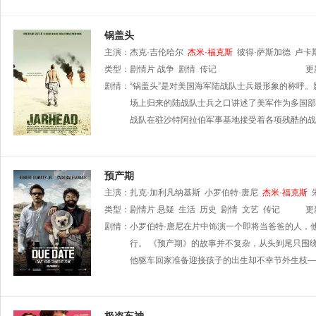
锅盖头
主演：
杰克·吉伦哈尔
杰米·福克斯
彼得·萨斯加德
卢卡
类型：
剧情片
战争
剧情
传记
更
剧情：
“锅盖头”是对美国海军陆战队士兵最形象的称呼
场上归来的陆战队士兵之口讲述了美军作为多国部队
战队在驻沙特阿拉伯军事基地接受着各项残酷的战
预产期
主演：
扎克·加利凡纳基斯
小罗伯特·唐尼
杰米·福克斯
类型：
剧情片
悬疑
生活
历史
剧情
文艺
传记
更
剧情：
小罗伯特·唐尼在片中饰演一个即将当爸爸的人，
行。 《预产期》的故事并不复杂，从头到尾只围
他驱车回家准备迎接孩子的出生却不幸节外生枝—