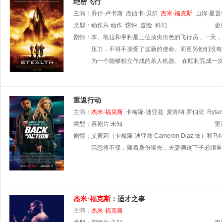
绝密飞行
主演：
乔什·卢卡斯
杰西卡·贝尔
杰米·福克斯
山姆·夏普
类型：
动作片
动作
惊悚
冒险
科幻
更
剧情：
本、凯拉和亨利是三位顶尖出色的飞行员，一天，
压力，不得不接受了这新的使命。而更另他们没有
为一个能够独立作战的杀人机器。 在顺利完成一
重返行动
主演：
杰米·福克斯
卡梅隆·迪亚兹
麦肯纳·罗伯茨
Ryla
贝斯塔
类型：
喜剧片
巴希尔·萨拉赫丁
未知
汤姆·布里特尼
本·范德梅
裘德
更
Ivashkin
剧情：
艾蜜莉（卡梅隆·迪亚兹 Cameron Diaz 饰
活恐将不保，随着身份曝光，夫妻俩这下子必须重
杰米·福克斯
：适才之事
主演：
杰米·福克斯