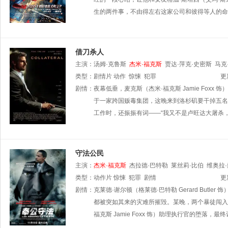
生的两件事，不由得左右这家公司和彼得等人的命
借刀杀人
主演：
汤姆·克鲁斯
杰米·福克斯
贾达·萍克·史密斯
马克
类型：
剧情片
动作
惊悚
犯罪
更
剧情：
夜幕低垂，麦克斯（杰米·福克斯 Jamie Foxx
于一家跨国贩毒集团，这晚来到洛杉矶要干掉五名
工作时，还振振有词――“我又不是卢旺达大屠杀
守法公民
主演：
杰米·福克斯
杰拉德·巴特勒
莱丝莉·比伯
维奥拉
类型：
动作片
惊悚
犯罪
剧情
更
剧情：
克莱德·谢尔顿（格莱德·巴特勒 Gerard Bu
都被突如其来的灾难所摧毁。某晚，两个暴徒闯入
福克斯 Jamie Foxx 饰）助理执行官的堕落，