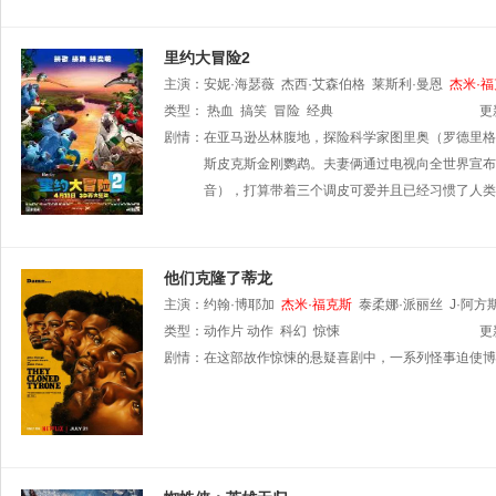
里约大冒险2
主演：
安妮·海瑟薇
杰西·艾森伯格
莱斯利·曼恩
杰米·
拉·斯坦伯格
类型：
热血
搞笑
冒险
经典
更
剧情：
在亚马逊丛林腹地，探险科学家图里奥（罗德里格·桑托罗 
斯皮克斯金刚鹦鹉。夫妻俩通过电视向全世界宣布这一惊人消
音），打算带着三个调皮可爱并且已经习惯了人类
他们克隆了蒂龙
主演：
约翰·博耶加
杰米·福克斯
泰柔娜·派丽丝
J·阿方
基
类型：
Michael
动作片
A.
动作
Dean
科幻
施奎塔·詹姆斯
惊悚
Austin
Freeman
更
Robertson
剧情：
在这部故作惊悚的悬疑喜剧中，一系列怪事迫使博