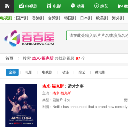
电视剧
电影
动漫
综艺
微
电视剧：
国产剧
香港剧
台湾剧
韩国剧
日本剧
欧美剧
海外剧
|
|
|
|
|
|
首页
搜索
杰米·福克斯
共找到视频
67
个
全部
|
电影
|
电视剧
|
动漫
|
综艺
|
微电影
杰米·福克斯
：适才之事
主演：
杰米·福克斯
类型：
剧情片
未知
更
剧情：
Netflix has announced that a brand new comedy sp