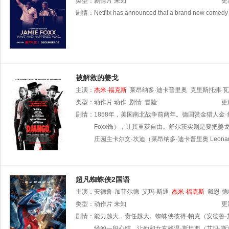
类型：
剧情片
未知
更
剧情：
Netflix has announced that a brand new comedy sp
被解救的姜戈
主演：
杰米·福克斯
莱昂纳多·迪卡普里奥
克里斯托弗·
波·塔布琳
类型：
动作片
弗兰科·内罗
动作
剧情
罗伯特·卡拉丁
冒险
佐伊·贝尔
更
剧情：
1858年，美国南北战争前两年。德国赏金猎人金·舒尔茨
Foxx饰），让其重获自由。舒尔茨实则是要把
庄园主卡尔文·坎迪（莱昂纳多·迪卡普里奥 Leonardo
超凡蜘蛛侠2国语
主演：
安德鲁·加菲尔德
艾玛·斯通
杰米·福克斯
戴恩·
尔顿·索克斯
类型：
动作片
路易斯·坎瑟米
未知
麦克斯·查尔斯
B·J·诺瓦克
更
剧情：
能力越大，责任越大。蜘蛛侠彼得·帕克（安德鲁·加菲
经的一段心结，让他和女友格温·斯坦西（艾玛·斯通