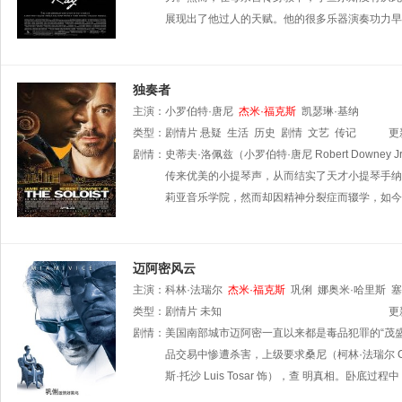
展现出了他过人的天赋。他的很多乐器演奏功力早
独奏者
主演：
小罗伯特·唐尼
杰米·福克斯
凯瑟琳·基纳
类型：
剧情片
悬疑
生活
历史
剧情
文艺
传记
更
剧情：
史蒂夫·洛佩兹（小罗伯特·唐尼 Robert Do
传来优美的小提琴声，从而结实了天才小提琴手纳萨尼
莉亚音乐学院，然而却因精神分裂症而辍学，如今
迈阿密风云
主演：
科林·法瑞尔
杰米·福克斯
巩俐
娜奥米·哈里斯
塞
类型：
剧情片
未知
更
剧情：
美国南部城市迈阿密一直以来都是毒品犯罪的“茂
品交易中惨遭杀害，上级要求桑尼（柯林·法瑞尔 Coli
斯·托沙 Luis Tosar 饰），查 明真相。卧底