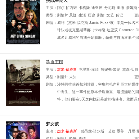
挑战星期天
主演：
阿尔·帕西诺
卡梅隆·迪亚茨
丹尼斯·奎德
詹姆斯
类型：
剧情片
悬疑
生活
历史
剧情
文艺
传记
更
剧情：
威利（杰米·福克斯 Jamie Foxx 饰）本
球队老板克里斯蒂娜（卡梅隆·迪亚茨 Camero
成名让威利的自我开始膨胀，骄傲与自满逐渐占据
染血王国
主演：
杰米·福克斯
克里斯·库珀
詹妮弗·加纳
杰森·贝特
舍
类型：
丹尼·赫斯顿
剧情片
未知
凯利·奥科
安娜·迪佛·史密斯
敏卡·凯利
更
Yasmine
剧情：
沙特阿拉伯首都利雅得，密集的枪声和巨大的爆炸
Hanani
特雷弗·圣约翰
艾什丽·斯科特
Hope
中丧生。这一事件使原本矛盾重重、暗流涌动的国际局势
特，他们要在5天之内找到幕后的指使者。然而调
梦女孩
主演：
杰米·福克斯
碧昂丝·诺尔斯
艾迪·墨菲
丹尼·
类型：
剧情片
歌舞
剧情
更