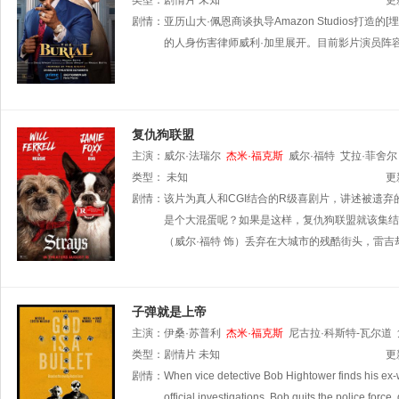
尔斯
类型：
凯斯·杰佛森
剧情片
未知
B.J.
Clinkscales
道格·斯皮尔曼
格拉
更
Street
剧情：
亚历山大·佩恩商谈执导Amazon Studios打造
Dopson
的人身伤害律师威利·加里展开。目前影片演员阵
复仇狗联盟
主演：
威尔·法瑞尔
杰米·福克斯
威尔·福特
艾拉·菲舍尔
艾琳
类型：
泰勒·安东尼厄斯
未知
海蒂·纳赛尔
杰德·费尔南德斯
更
安
剧情：
该片为真人和CGI结合的R级喜剧片，讲述被遗
是个大混蛋呢？如果是这样，复仇狗联盟就该集结
（威尔·福特 饰）丢弃在大城市的残酷街头，雷
子弹就是上帝
主演：
伊桑·苏普利
杰米·福克斯
尼古拉·科斯特-瓦尔道
类型：
剧情片
未知
更
剧情：
When vice detective Bob Hightower finds his ex-
official investigations. Bob quits the police force,