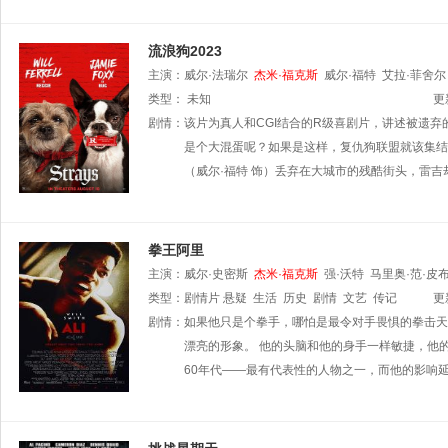
流浪狗2023
主演：
威尔·法瑞尔
杰米·福克斯
威尔·福特
艾拉·菲舍尔
艾琳
类型：
泰勒·安东尼厄斯
未知
海蒂·纳赛尔
杰德·费尔南德斯
更
安
剧情：
该片为真人和CGI结合的R级喜剧片，讲述被遗
是个大混蛋呢？如果是这样，复仇狗联盟就该集结
（威尔·福特 饰）丢弃在大城市的残酷街头，雷
拳王阿里
主演：
威尔·史密斯
杰米·福克斯
强·沃特
马里奥·范·皮
类型：
剧情片
悬疑
生活
历史
剧情
文艺
传记
更
剧情：
如果他只是个拳手，哪怕是最令对手畏惧的拳击天
漂亮的形象。 他的头脑和他的身手一样敏捷，他
60年代——最有代表性的人物之一，而他的影响