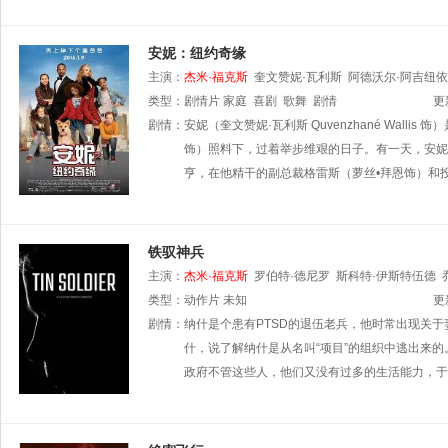
安妮：纽约奇缘
主演：
杰米·福克斯
奎文赞妮·瓦利斯
阿德沃尔·阿吉纽依
类型：
剧情片
家庭
喜剧
歌舞
剧情
更
剧情：
安妮（奎文赞妮·瓦利斯 Quvenzhané Wall
饰）照料下，过着举步维艰的日子。有一天，安妮的命
亨，在他精干的副总裁格雷斯（萝丝•拜恩饰）和投
铁驭神兵
主演：
杰米·福克斯
罗伯特·德尼罗
斯科特·伊斯特伍德
梅森
类型：
阿莱格拉·勒吉萨莫
动作片
未知
亚美莉卡·巴尔德斯
森·塞姆斯
更
剧情：
纳什是个患有PTSD的退伍老兵，他时常出现关
什，说了解纳什是从名叫“项目”的组织中逃出来的
政府不管这些人，他们又没有过多的生活能力，于