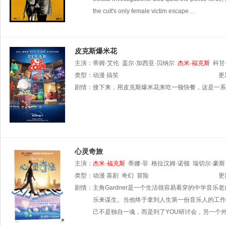
the cult's only female victim escape…
皮克斯爆米花
主演：
蒂姆·艾伦
盖尔·加西亚·贝纳尔
杰米·福克斯
科甘
雷格·T·尼尔森
类型：
动漫
搞笑
琼·库萨克
莎拉·沃威尔
赫克·米尔纳
伊
更
剧情：
接下来，用皮克斯爆米花来吃一顿快餐，这是一系
心灵奇旅
主演：
杰米·福克斯
蒂娜·菲
格拉汉姆·诺顿
瑞切尔·豪斯
卜·汤普森
类型：
动漫
安吉拉·贝塞特
喜剧
奇幻
冒险
马戈·霍尔
罗德莎·琼斯
韦斯·
更
罗纳尔多·德尔·卡门
剧情：
主角Gardner是一个生活很容易看穿的中学音
埃利萨皮·艾萨克
杰森·佩斯
科拉·
乐来谋生。当他终于拿到人生第一份音乐人的工作
己不是独自一魂，而是到了YOU研讨会，另一个