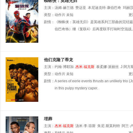
蜘蛛侠：英雄无归
主演：
汤姆·赫兰德
赞达亚
本尼迪克特·康伯巴奇
玛丽莎
伊凡斯
类型：
动作片
托马斯·哈登·丘奇
未知
杰米·福克斯
托比·马奎尔
安
更
格
剧情：
哈里·赫兰德
《蜘蛛侠：英雄无归》是英雄系列三部曲的完结篇
J·B·斯穆夫
汉尼拔·布勒斯
格伦·基奥
伯巴奇饰）继《复联4》后再度联手打响时空混战
他们克隆了蒂龙
主演：
约翰·博耶加
杰米·福克斯
泰柔娜·派丽丝
J·阿方
基
类型：
Michael
动作片
A.
未知
Dean
施奎塔·詹姆斯
Austin
Freeman
更
Robertson
剧情：
A series of eerie events thrusts an unlikely trio
in this pulpy mystery caper.
埋葬
主演：
杰米·福克斯
汤米·李·琼斯
朱尼·斯莫利特
阿兰·