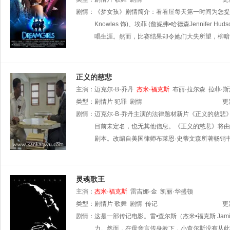
剧情：
《梦女孩》剧情简介：看看屋每天第一时间为您提供最
Knowles 饰)、埃菲 (詹妮弗•哈德森Jennifer 
唱生涯。然而，比赛结果却令她们大失所望，柳暗
正义的慈悲
主演：
迈克尔·B·乔丹
杰米·福克斯
布丽·拉尔森
拉菲·斯
类型：
剧情片
犯罪
剧情
更
剧情：
迈克尔·B·乔丹主演的法律题材新片《正义的慈悲》(J
目前未定名，也无其他信息。《正义的慈悲》将由德斯
剧本。改编自美国律师布莱恩·史蒂文森所著畅销
灵魂歌王
主演：
杰米·福克斯
雷吉娜·金
凯丽·华盛顿
类型：
剧情片
歌舞
剧情
传记
更
剧情：
这是一部传记电影。雷•查尔斯（杰米•福克斯 Ja
力。然而，在母亲言传身教下，小查尔斯没有从此