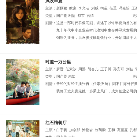
风吹半夏
主演：
赵丽颖
欧豪
李光洁
刘威
柯蓝
任重
冯嘉怡
王
类型：
国产剧
剧情
都市
言情
更
剧情：
这是一部时代群像闯剧，讲述了以许半夏为首的有
九十年代中小企业在时代浪潮中生存并寻求发展的
钢铁为业务，后逐步接触钢铁行业，开始周旋于大
时差一万公里
主演：
罗晋
任素汐
周游
胡杏儿
王子川
孙安可
刘佳
平
类型：
金广发
国产剧
王艺禅
未知
李建义
陈玺旭
刘洋
刘园媛
王思懿
更
剧情：
曾经的财经主播张冉（任素汐 饰）因不甘海外代购的
装修工丈夫竟先她一步乘上风口，成为创业公司的
红石榴餐厅
主演：
白宇帆
加奈那
涂松岩
刘芮麟
王和
高至霆
孔都