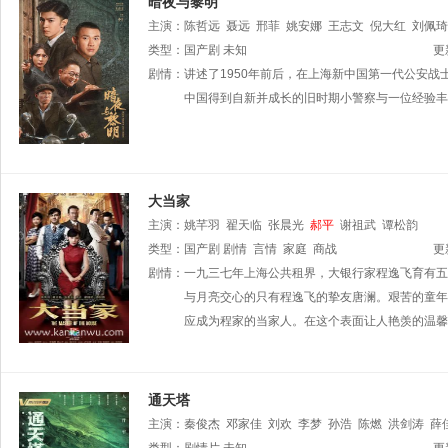
暗夜与黎明
主演：
陈哲远
聂远
邢菲
姚安娜
王志文
倪大红
刘佩琦
刘天佐
类型：
国产剧
任正斌
未知
田昊
石兆琪
杨子骅
更
剧情：
讲述了1950年前后，在上海新中国第一代公安
中国得到自新并成长的旧时期小警察与一位经验丰
大当家
主演：
姚芊羽
翟天临
张晨光
郝平
谢祖武
谭松韵
类型：
国产剧
剧情
言情
家庭
商战
更
剧情：
一九三七年上海公共租界，大银行家程逸飞育有五
与月亮交心的只有程逸飞的挚友唐澜。艰苦的童年
应成为程家的当家人。在这个表面让人艳羡的温馨
通天塔
主演：
秦俊杰
邓家佳
刘欢
李梦
孙浩
陈燃
洪剑涛
薛