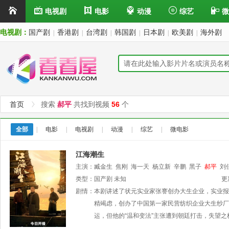
电视剧
电影
动漫
综艺
微
电视剧：
国产剧
香港剧
台湾剧
韩国剧
日本剧
欧美剧
海外剧
|
|
|
|
|
|
首页
搜索
郝平
共找到视频
56
个
全部
|
电影
|
电视剧
|
动漫
|
综艺
|
微电影
江海潮生
主演：
臧金生
焦刚
海一天
杨立新
辛鹏
黑子
郝平
刘
君
类型：
张喜前
国产剧
徐僧
未知
刘蕾
王建新
张风
李佳宁
侯析焱
更
剧情：
本剧讲述了状元实业家张謇创办大生企业，实业报
精竭虑，创办了中国第一家民营纺织企业大生纱厂
运，但他的“温和变法”主张遭到朝廷打击，失望