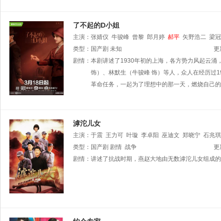
了不起的D小姐
主演：
张婧仪
牛骏峰
曾黎
郎月婷
郝平
矢野浩二
梁冠
类型：
国产剧
未知
更
剧情：
本剧讲述了1930年初的上海，各方势力风起云
饰）、林默生（牛骏峰 饰）等人，众人在经历过1
革命任务，一起为了理想中的那一天，燃烧自己的
滹沱儿女
主演：
于震
王力可
叶璇
李卓阳
巫迪文
郑晓宁
石兆琪
类型：
国产剧
剧情
战争
更
剧情：
讲述了抗战时期，燕赵大地由无数滹沱儿女组成的