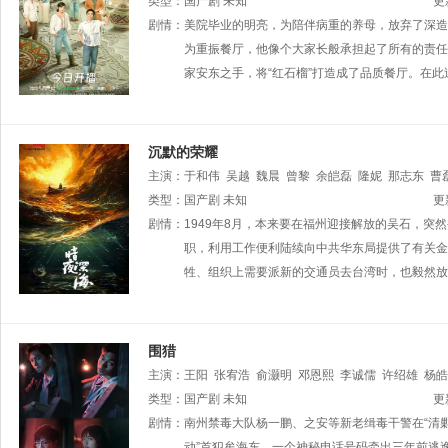
郝平
类型：
李健
国产剧
张晞临
未知
钱波
尚大庆
更
剧情：
美院毕业的明亮，为陪伴病重的养母，放弃了深造
为重振餐厅，他像个大家长般承担起了所有的责任
家安东之手，将“红石榴”打造成了品质餐厅。在
沉默的荣耀
主演：
于和伟
吴越
魏晨
曾黎
余皑磊
隆妮
那志东
曹
艾东
类型：
徐洪浩
国产剧
未知
更
剧情：
1949年8月，本来要在福州迎接解放的吴石，
职，利用工作便利陆续向中共华东局提供了有关金
牲、组织上需要派新的交通员去台湾时，也毅然放
围猎
主演：
王阳
张宥浩
俞灏明
邓恩熙
李诚儒
许绍雄
杨皓
类型：
国产剧
未知
更
剧情：
南州禁毒大队杨一鹏、之安等新老缉毒干警在“清剿
动”首犯牟海东，一个神秘电话号码牵出三年前逃