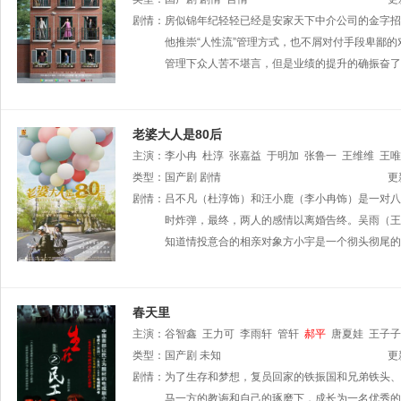
囡楠
剧情：
郑瑾瑜
房似锦年纪轻轻已经是安家天下中介公司的金字招
夏德俊
朱泳腾
苇青
郭家铭
马亮
张开泰
彬
陈颢文
他推崇“人性流”管理方式，也不屑对付手段卑鄙
宋宁
高一清
是安
周野芒
管理下众人苦不堪言，但是业绩的提升的确振奋了
老婆大人是80后
主演：
李小冉
杜淳
张嘉益
于明加
张鲁一
王维维
王唯
类型：
国产剧
剧情
更
剧情：
吕不凡（杜淳饰）和汪小鹿（李小冉饰）是一对八
时炸弹，最终，两人的感情以离婚告终。吴雨（王
知道情投意合的相亲对象方小宇是一个彻头彻尾的
春天里
主演：
谷智鑫
王力可
李雨轩
管轩
郝平
唐夏娃
王子子
类型：
国产剧
未知
更
剧情：
为了生存和梦想，复员回家的铁振国和兄弟铁头、
马一方的教诲和自己的琢磨下，成长为一名优秀的