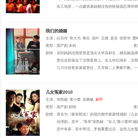
在工地里，一点建筑基础都没有的铁振国忍辱拜师
我们的婚姻
主演：
白百何
佟大为
蒋欣
高叶
王骁
是安
张哲华
曹
类型：
国产剧
未知
更
剧情：
全职妈妈沈彗星曾是顶尖大学高材生，婚后她选择
责任全部落在了沈彗星身上。女儿年纪渐长，沈彗
江川分担更多家庭责任，又导致二人摩擦不断。一
儿女冤家2010
主演：
张凯丽
黄小蕾
吴晓敏
郝平
类型：
国产剧
剧情
更
剧情：
原名为《家有阳光》的现代都市家庭情感剧《儿女
伦理剧。其中，“母亲”张凯丽、“女儿”黄小蕾和
悲中有喜，笑中带泪。矛盾重重过后，这些儿女冤