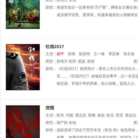
类型：
剧情片
未知
更
剧情：
海港市发生一起离奇的“浮尸案”，网络女主播全
成员展开侦查。逐渐地，有越来越多的人物被牵扯
红线2017
主演：
郝平
张潮
陈奕鸣
王一峰
李思睿
张京海
类型：
剧情片
犯罪
悬疑
剧情
更
剧情：
《红线2017》剧情简介：著名上市公司车间失
至……《红线2017》改编自真实事件，以一名
钱交易、官场斗争的黑幕，惊心动魄，直指人心。
突围
主演：
靳东
闫妮
黄志忠
陈晓
秦岚
耿乐
田雷
黄品沅
秦焰
类型：
丁勇岱
国产剧
王阳
未知
句号
来喜
是安
荣飞
韦奕波
更
剧情：
该剧讲述了国企干部齐本安（靳东 饰）临危受命
故事。 故事仍然发生在汉东省京州市，时间为《