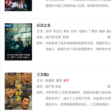
森团伙与香江买家的海上交易，取得阶段性胜利。
以法之名
主演：
张译
李光洁
蒋欣
刘佳
冯嘉怡
丁勇岱
杨烁
施
世魁
类型：
林鹏
国产剧
潘之琳
犯罪
吴其江
剧情
赵梓冲
王艺荻
艾东
纪帅
更
孙
剧情：
本剧讲述了海东省检察院检察官洪亮、郑雅萍等人
突破口，彻底打掉了背后的黑恶势力，同时查办司
三叉戟2
主演：
陈建斌
董勇
郝平
类型：
国产剧
未知
更
剧情：
号称市局“三叉戟”的崔铁军、徐国柱和潘江海在
局的支持下，成立了三叉戟工作室。在徒弟小吕和
真相大白。然而随着调查的深入，三叉戟发现这一