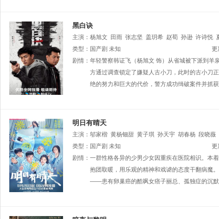
黑白诀
主演：
杨旭文
田雨
张志坚
盖玥希
赵荀
孙逊
许诗悦
类型：
国产剧
未知
更
剧情：
年轻警察韩证飞（杨旭文 饰）从省城被下派到羊
方通过调查锁定了嫌疑人古小刀，此时的古小刀正
绝的努力和巨大的代价，警方成功缉破案件并抓获
明日有晴天
主演：
邬家楷
黄杨钿甜
黄子琪
孙天宇
胡春杨
段晓薇
王柠
类型：
李晟烨
国产剧
未知
更
剧情：
一群性格各异的少男少女因重疾在医院相识。本着“
抱团取暖，用乐观的精神和戏谑的态度干翻病魔。
——患有卵巢癌的酷飒女痞子丽总、孤独症的沉默