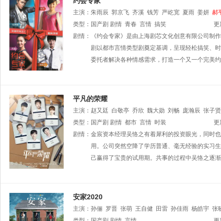
约会专家
主演：
朱雨辰
郭京飞
齐溪
钱芳
严屹宽
夏雨
姜妍
郝
类型：
国产剧
剧情
青春
言情
搞笑
更
剧情：
《约会专家》是由上海剧芯文化创意有限公司制作
剧以都市言情类型剧奠定基调，呈现轻松搞笑、时
委托者解决各种情感需求，打造一个又一个完美约
平凡的荣耀
主演：
赵又廷
白敬亭
乔欣
魏大勋
刘畅
庞瀚辰
张子贤
类型：
国产剧
剧情
都市
言情
时装
更
剧情：
金宸资本经理吴恪之有着犀利的投资眼光，同时也
用。公司突然空降了学历普通、毫无经验的实习生
己赢得了宝贵的试用期。共事的过程中吴恪之逐渐
安家2020
主演：
孙俪
罗晋
张萌
王自健
田雷
孙佳雨
杨皓宇
张
丁勇岱
类型：
国产剧
董可飞
剧情
王志强
言情
康群智
陈牧扬
迟蓬
王景烁
吴
更