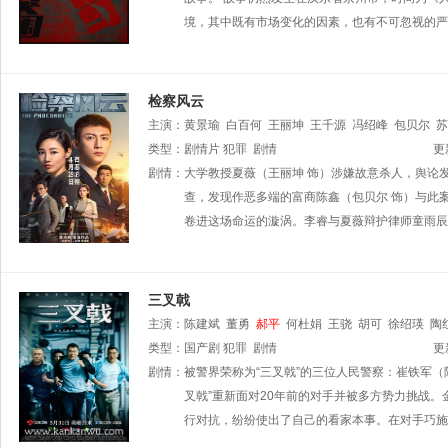
境，其中既有市场变化的因素，也有不可忽视的严
检察风云
主演：
黄景瑜
白百何
王丽坤
王千源
冯绍峰
包贝尔
苏
张亚齐
类型：
剧情片
王维申
犯罪
金博
剧情
李羽桐
白少伟
更
剧情：
大学教授夏薇（王丽坤 饰）涉嫌故意杀人，舆论
查，发现作恶多端的富商陈鑫（包贝尔 饰）与此
卷进这场命运的漩涡。李睿与夏薇辩护律师童雨辰
三叉戟
主演：
陈建斌
董勇
郝平
何杜娟
王骁
胡可
徐绍瑛
陶
类型：
国产剧
犯罪
剧情
更
剧情：
被警界荣称为“三叉戟”的三位人民警察：崔铁军（
叉戟”重新面对20年前的对手并被多方势力挑战
行对抗，纷纷使出了自己的看家本事。在对手巧施