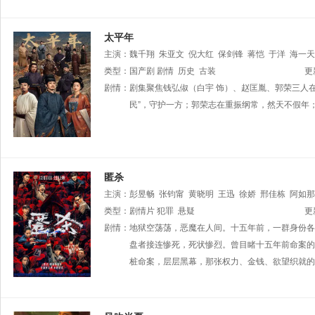
太平年
主演：
魏千翔
朱亚文
倪大红
保剑锋
蒋恺
于洋
海一天
宏伟
类型：
尤勇智
国产剧
尤靖茹
剧情
历史
田雷
古装
任宥纶
朱嘉琦
更
剧情：
剧集聚焦钱弘俶（白宇 饰）、赵匡胤、郭荣三人
民”，守护一方；郭荣志在重振纲常，然天不假年；
匿杀
主演：
彭昱畅
张钧甯
黄晓明
王迅
徐娇
邢佳栋
阿如那
类型：
剧情片
犯罪
悬疑
更
剧情：
地狱空荡荡，恶魔在人间。十五年前，一群身份各
盘者接连惨死，死状惨烈。曾目睹十五年前命案的
桩命案，层层黑幕，那张权力、金钱、欲望织就的