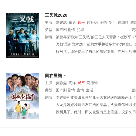
三叉戟2020
主演：
陈建斌
董勇
郝平
何杜娟
王骁
胡可
徐绍瑛
陶
类型：
国产剧
剧情
犯罪
更
剧情：
被警界荣称为“三叉戟”的三位人民警察：崔铁军（
叉戟”重新面对20年前的对手并被多方势力挑战
行对抗，纷纷使出了自己的看家本事。在对手巧施
同在屋檐下
主演：
贾静雯
高洋
郝平
马德钟
类型：
国产剧
剧情
言情
生活
更
剧情：
李婉婷和丈夫田嘉伟的儿子大龙经医院诊断患上了
大龙是婉婷和前男友江浩的结晶，丈夫嘉伟难以接
照料儿子。此时，田父被查出患上癌症，没多久田