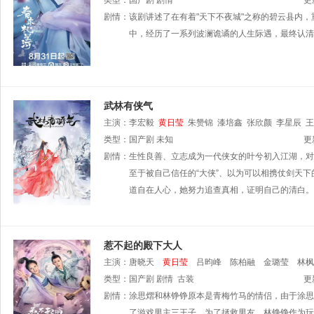
类型：
国产剧
剧情
更
剧情：
该剧讲述了在有着"天下不夜城"之称的碧云县内
中，经历了一系列波澜诡谲的人生际遇，最终认清
武林有侠气
主演：
李宏毅
黄日莹
朱赞锦
漆培鑫
张欣颜
李星辰
王
类型：
国产剧
未知
更
剧情：
生性良善、立志成为一代侠女的叶兮初入江湖，对
至于被自己信任的“大侠”、以为可以相携仗剑天
道自在人心，她努力追查真相，证明自己的清白。
惹不起的殿下大人
主演：
唐晓天
黄日莹
吕昀峰
陈柏融
金璐莹
林枫
类型：
国产剧
剧情
古装
更
剧情：
涂思熠和林铮铮原本是青梅竹马的情侣，由于涂思
了游戏男主三王子。为了拯救男友，林铮铮作为玩