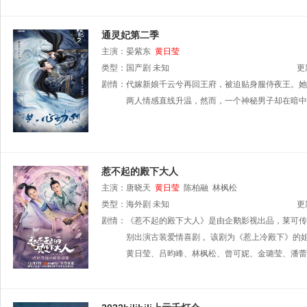
通灵妃第二季
主演：
晏紫东
黄日莹
类型：
国产剧
未知
更
剧情：
代嫁新娘千云兮再回王府，被迫贴身服侍夜王。她
两人情感直线升温，然而，一个神秘男子却在暗中
惹不起的殿下大人
主演：
唐晓天
黄日莹
陈柏融
林枫松
类型：
海外剧
未知
更
剧情：
《惹不起的殿下大人》是由企鹅影视出品，莱可传
别出演古装爱情喜剧 。该剧为《惹上冷殿下》的姐
黄日莹、吕昀峰、林枫松、曾可妮、金璐莹、潘蕾