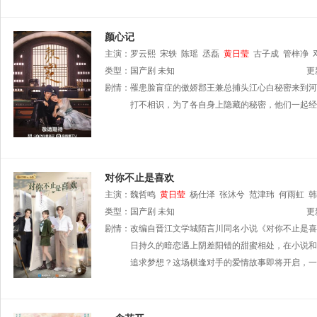
颜心记
主演：
罗云熙
宋轶
陈瑶
丞磊
黄日莹
古子成
管梓净
类型：
国产剧
未知
更
剧情：
罹患脸盲症的傲娇郡王兼总捕头江心白秘密来到河
打不相识，为了各自身上隐藏的秘密，他们一起经
对你不止是喜欢
主演：
魏哲鸣
黄日莹
杨仕泽
张沐兮
范津玮
何雨虹
韩
类型：
国产剧
未知
更
剧情：
改编自晋江文学城陌言川同名小说《对你不止是喜
日持久的暗恋遇上阴差阳错的甜蜜相处，在小说和
追求梦想？这场棋逢对手的爱情故事即将开启，一