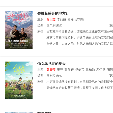
去桃花盛开的地方2
主演：
黄日莹
李蒲赫
邵峰
步籽颖
类型：
国产剧
未知
更
剧情：
由西藏局指导和选送，西藏未及文化传媒有限公司
林芝市巴宜区嘎拉村。讲述了来自上海的互联网创
自然之美、人文之韵、时代之光和人民的幸福之路
仙女鸟飞过的夏天
主演：
黄日莹
王尊
郭赫轩
杨姝音
岳柏翰
邓伊涵
张颖
类型：
喜剧片
未知
更
剧情：
小男孩周镜然没有想到，自己期盼已久的暑期夏令
周镜然在始兴收获了亲情，收获了友情，也收获了