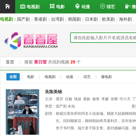
电视剧
电影
动漫
综艺
微
电视剧：
国产剧
香港剧
台湾剧
韩国剧
日本剧
欧美剧
海外剧
|
|
|
|
|
|
首页
搜索
黄日莹
共找到视频
29
个
全部
|
电影
|
电视剧
|
动漫
|
综艺
|
微电影
良陈美锦
主演：
黄羿
任敏
钱波
黄龄
杨青
李媛
张耀
印小天
丁
类型：
国产剧
未知
更
剧情：
根据沉香灰烬的同名小说改编。顾家大姑娘顾锦朝
生。回到顾家后，顾锦朝始终亮着利爪，应对各种
世子爷叶限、端方君子陈玄青。面对婚嫁问题，顾