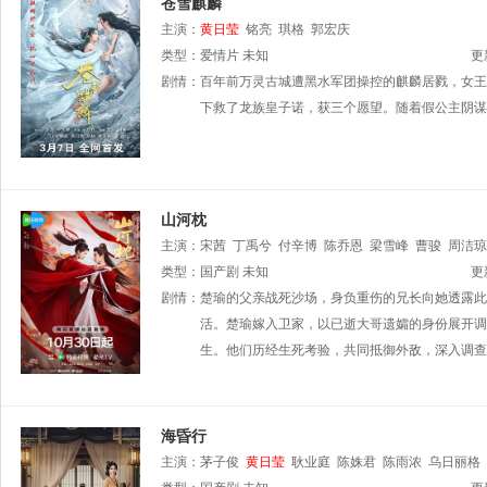
苍雪麒麟
主演：
黄日莹
铭亮
琪格
郭宏庆
类型：
爱情片
未知
更
剧情：
百年前万灵古城遭黑水军团操控的麒麟居戮，女王
下救了龙族皇子诺，获三个愿望。随着假公主阴谋
山河枕
主演：
宋茜
丁禹兮
付辛博
陈乔恩
梁雪峰
曹骏
周洁琼
卓君
类型：
赵诗意
国产剧
邵伟桐
未知
丁映智
郎鹏
方晓莉
梁睿珑
更
剧情：
楚瑜的父亲战死沙场，身负重伤的兄长向她透露此
活。楚瑜嫁入卫家，以已逝大哥遗孀的身份展开调
生。他们历经生死考验，共同抵御外敌，深入调查
海昏行
主演：
茅子俊
黄日莹
耿业庭
陈姝君
陈雨浓
乌日丽格