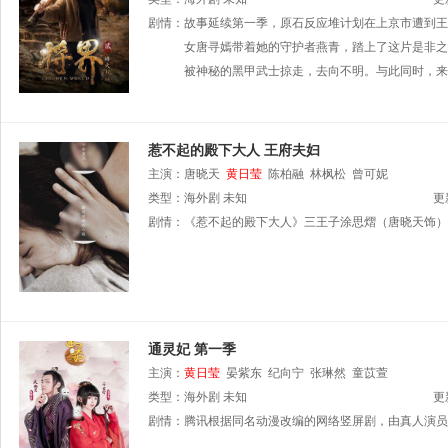
剧情：
故事延续第一季，原石反应堆计划在上京市遭到王
女唐寻嫣带着她的守护者燕青，踏上了这片是非之
被神秘的黑甲武士掠走，去向不明。与此同时，来
惹不起的殿下大人 王府夫妇
主演：
唐晓天
黄日莹
陈柏融
林枫松
曾可妮
类型：
海外剧
未知
更
剧情：
《惹不起的殿下大人》三王子涂思熠（唐晓天饰）
通灵妃 第一季
主演：
黄日莹
晏紫东
纪向宁
张琳然
童苡萱
类型：
海外剧
未知
更
剧情：
腾讯根据同名动漫改编的网络竖屏剧，由真人演员