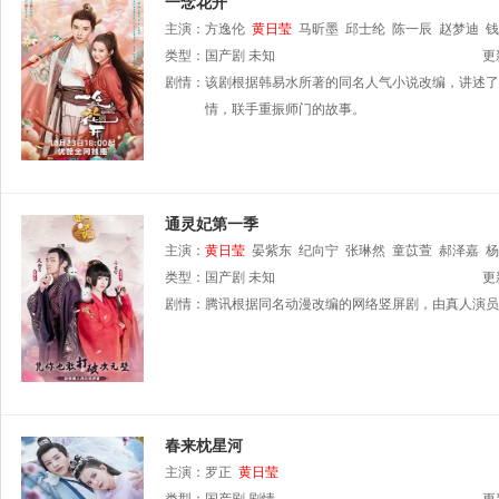
一念花开
主演：
方逸伦
黄日莹
马昕墨
邱士纶
陈一辰
赵梦迪
钱
类型：
国产剧
未知
更
剧情：
该剧根据韩易水所著的同名人气小说改编，讲述了
情，联手重振师门的故事。
通灵妃第一季
主演：
黄日莹
晏紫东
纪向宁
张琳然
童苡萱
郝泽嘉
杨
类型：
国产剧
未知
更
剧情：
腾讯根据同名动漫改编的网络竖屏剧，由真人演员
春来枕星河
主演：
罗正
黄日莹