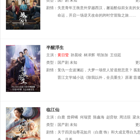
类型：
国产剧
未知
更
剧情：
失意青年王衡意外穿越西汉，邂逅酷似前女友的女
命运，开启一场逆天改命的跨时空冒险之旅……
半醒浮生
主演：
黄日莹
孙晨竣
林泽辉
明加加
王信廷
类型：
国产剧
未知
更
剧情：
复仇一念波澜起，大梦一场世人皆道慈悲意？ 孤影
晋江文学城小说《除我以外，全员重生》原著:昔
临江仙
主演：
白鹿
曾舜晞
何瑞贤
陈鑫海
赵弈钦
周洁琼
梁永
大宝
类型：
王亭文
国产剧
于荣光
未知
黄奕
连凯
张百乔
陈鹤一
赵晴
更
陈
姚弛
剧情：
张天启
关于四灵仙尊花如月（白鹿 饰）和大成玄尊白九
郭昊钧
杀，且看。