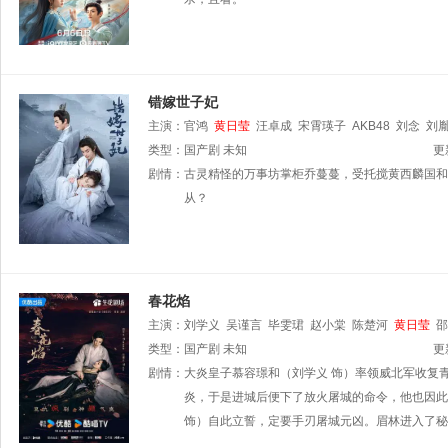
错嫁世子妃
主演：
官鸿
黄日莹
汪卓成
宋霄瑛子
AKB48
刘念
刘
类型：
国产剧
未知
更
剧情：
古灵精怪的万事坊掌柜乔蔓蔓，受托搅黄西麟国和
从？
春花焰
主演：
刘学义
吴谨言
毕雯珺
赵小棠
陈楚河
黄日莹
邵
类型：
国产剧
未知
更
剧情：
大炎皇子慕容璟和（刘学义 饰）率领威北军收复
炎，于是进城后便下了放火屠城的命令，他也因此
饰）自此立誓，定要手刃屠城元凶。眉林进入了秘