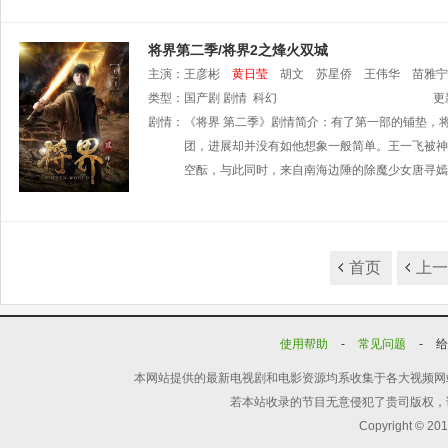
将界第二季/将界2之烽火双城
主演：
王彦彬
黄日莹
胡文
苏星侨
王伟华
苗雅宁
类型：
国产剧
剧情
科幻
更
剧情：
《将界 第二季》剧情简介：有了第一部的铺垫，
团，进展却并没有如他想象一般简单。王一飞被神
空酝，与此同时，来自南海边陲的除魔少女唐寻嫣
首页
上
使用帮助
-
常见问题
-
本网站提供的最新电视剧和电影资源均系收集于各大视频网
若本站收录的节目无意侵犯了贵司版权，
Copyright © 20