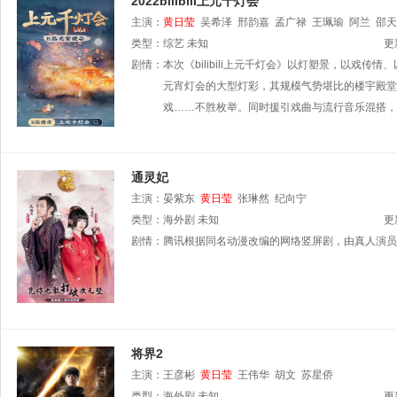
2022bilibili上元千灯会
主演：
黄日莹
吴希泽
邢韵嘉
孟广禄
王珮瑜
阿兰
邵天
类型：
综艺
未知
更
剧情：
本次《bilibili上元千灯会》以灯塑景，以
元宵灯会的大型灯彩，其规模气势堪比的楼宇殿堂
戏……不胜枚举。同时援引戏曲与流行音乐混搭，
通灵妃
主演：
晏紫东
黄日莹
张琳然
纪向宁
类型：
海外剧
未知
更
剧情：
腾讯根据同名动漫改编的网络竖屏剧，由真人演员
将界2
主演：
王彦彬
黄日莹
王伟华
胡文
苏星侨
类型：
海外剧
未知
更