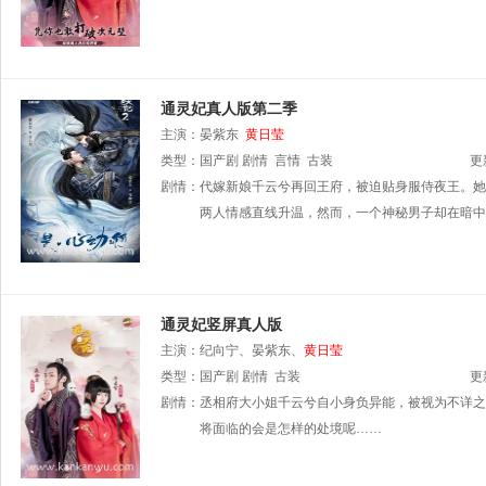
通灵妃真人版第二季
主演：
晏紫东
黄日莹
类型：
国产剧
剧情
言情
古装
更
剧情：
代嫁新娘千云兮再回王府，被迫贴身服侍夜王。她
两人情感直线升温，然而，一个神秘男子却在暗中
通灵妃竖屏真人版
主演：
纪向宁、晏紫东、
黄日莹
类型：
国产剧
剧情
古装
更
剧情：
丞相府大小姐千云兮自小身负异能，被视为不详之
将面临的会是怎样的处境呢……