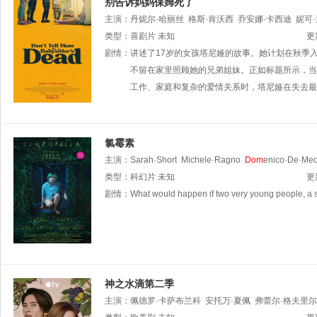
别告诉妈妈保姆死了
主演：
丹妮尔·哈丽丝
格斯·肯沃西
乔安娜·卡西迪
妮可
Phoenix·Parnevik
类型：
喜剧片
未知
Iantha·Richardson
Simone·Joy·Jon
更
Dom
剧情：
inique·Toney
讲述了17岁的女孩塔尼娅的故事。她计划在秋季
不留在家里照顾她的兄弟姐妹。正如标题所示，当
工作、家庭和复杂的爱情关系时，塔尼娅在失去最
氯霉素
主演：
Sarah·Short
Michele·Ragno
Dom
enico·De·Me
类型：
科幻片
未知
更
剧情：
What would happen if two very young people, a st
神之水滴第二季
主演：
佩德罗·卡萨布兰科
安托万·夏佩
弗蕾尔·格夫里尔