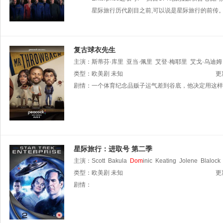
星际旅行历代剧目之前,可以说是星际旅行的前传
复古球衣先生
主演：
斯蒂芬·库里
亚当·佩里
艾登·梅耶里
艾戈·乌迪姆
Kyle
类型：
Gibson
欧美剧
Christopher
未知
Pastenes
Scott
Jordan
Ale
更
剧情：
一个体育纪念品贩子运气差到谷底，他决定用这样
星际旅行：进取号 第二季
主演：
Scott
Bakula
Dom
inic
Keating
Jolene
Blalock
类型：
欧美剧
未知
更
剧情：