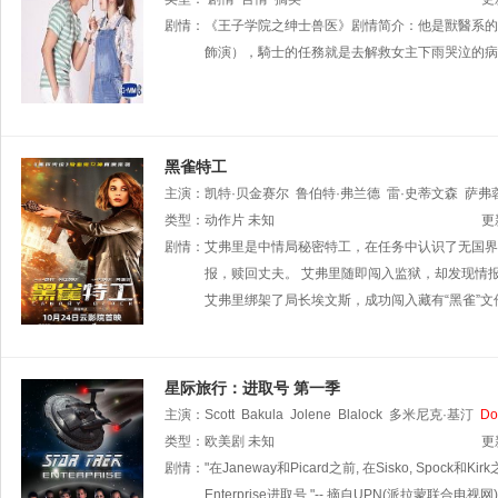
剧情：
《王子学院之绅士兽医》剧情简介：他是獸醫系的學生Thes
飾演），騎士的任務就是去解救女主下雨哭泣的病
黑雀特工
主演：
凯特·贝金赛尔
鲁伯特·弗兰德
雷·史蒂文森
萨弗
昌义
类型：
Romina
动作片
未知
Tonkovic
安德烈·莱纳
Charles
Nishika
更
Pecenjev
剧情：
艾弗里是中情局秘密特工，在任务中认识了无国界
杰夫·米尔扎
报，赎回丈夫。 艾弗里随即闯入监狱，却发现情
艾弗里绑架了局长埃文斯，成功闯入藏有“黑雀”文
星际旅行：进取号 第一季
主演：
Scott
Bakula
Jolene
Blalock
多米尼克·基汀
D
类型：
欧美剧
未知
更
剧情：
"在Janeway和Picard之前, 在Sisko, S
Enterprise进取号."-- 摘自UPN(派拉蒙