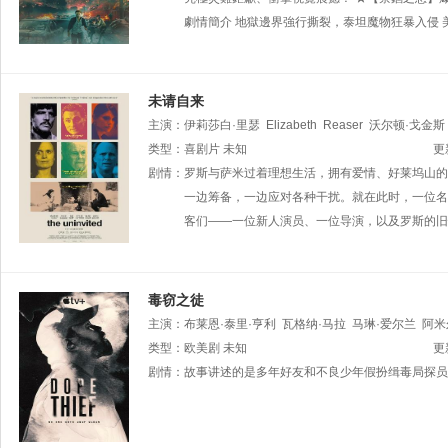
劇情簡介 地獄邊界強行撕裂，泰坦魔物狂暴入侵 
未请自来
主演：
伊莉莎白·里瑟
Elizabeth
Reaser
沃尔顿·戈金斯
Sewell
类型：
喜剧片
Pedro
未知
Pascal
Michael
Panes
Kate
Comer
更
R
剧情：
罗斯与萨米过着理想生活，拥有爱情、好莱坞山的
一边筹备，一边应对各种干扰。就在此时，一位名
客们——一位新人演员、一位导演，以及罗斯的旧
毒窃之徒
主演：
布莱恩·泰里·亨利
瓦格纳·马拉
马琳·爱尔兰
阿米
翘征
类型：
Phong
欧美剧
Le
未知
Emma
Lewis
Jaba
Keh
贾里德·约翰
更
剧情：
故事讲述的是多年好友和不良少年假扮缉毒局探员