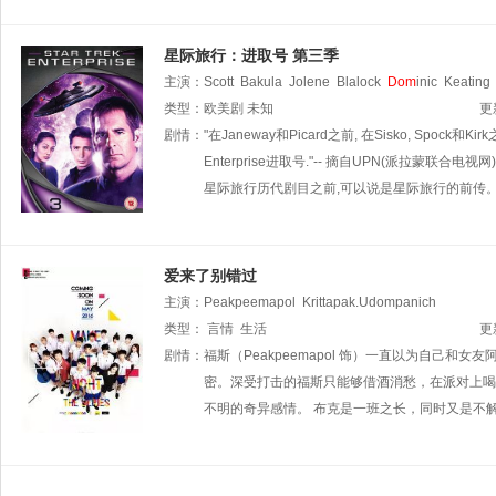
星际旅行：进取号 第三季
主演：
Scott
Bakula
Jolene
Blalock
Dom
inic
Keating
类型：
欧美剧
未知
更
剧情：
"在Janeway和Picard之前, 在Sisko, S
Enterprise进取号."-- 摘自UPN(派拉蒙
星际旅行历代剧目之前,可以说是星际旅行的前传
爱来了别错过
主演：
Peakpeemapol
Krittapak.Udompanich
类型：
言情
生活
更
剧情：
福斯（Peakpeemapol 饰）一直以为自
密。深受打击的福斯只能够借酒消愁，在派对上喝
不明的奇异感情。 布克是一班之长，同时又是不