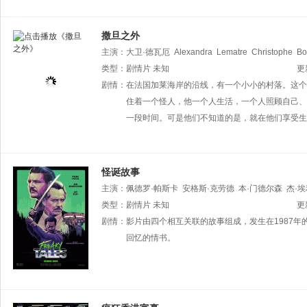
撒旦之外
主演：
大卫·德瓦厄
Alexandra
Lematre
Christophe
Bo
类型：
剧情片
未知
更
剧情：
在法国加莱海岸的沿线，有一个小小的村落。这个
住着一个怪人，他一个人生活，一个人照顾自己、
一段时间。可是他们不知道的是，就在他们享受生
怪诞故事
主演：
佩德罗·帕斯卡
安格斯·克劳德
本·门德尔森
杰·
尔·X·萨默斯
类型：
剧情片
金永
未知
Vinny
Balbo
Max
Carpenter
米歇尔
更
剧情：
影片由四个相互关联的故事组成，发生在1987
回忆的情书。