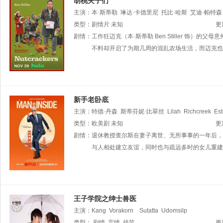
胡桃夹子们
主演：
本·斯蒂勒
琳达·卡德里尼
托比·哈斯
艾迪·帕特森
Walker
类型：
剧情片
Isabella
未知
Steele
Reese
Foster
John
W.
Hard
更
Tony
剧情：
Scott
工作狂迈克（本·斯蒂勒 Ben Stiller 
Griffith
Bret
Aaron
Kno
不料却开启了为期几周的混乱农场生活，而迈克也
新手老卧底
主演：
特德·丹森
斯蒂芬妮·比翠丝
Lilah
Richcreek
Est
克勒
类型：
小吉米·沃克
欧美剧
未知
Fatima
Dom
inguez
Scott
Jordan
更
F
剧情：
退休教授查尔斯在妻子离世、无所事事的一年后，
与人相处建立友谊，同时也与疏远多时的女儿重建
王子学院之绅士兽医
主演：
Kang
Vorakorn
Sutatta
Udomsilp
类型：
剧情
言情
搞笑
更