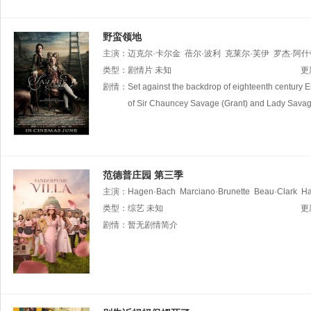
野蛮领地
主演：
迈克尔·卡尔金
蓓尔·波利
克莱尔·芙伊
罗杰·阿什
杰克·法辛
类型：
剧情片
迈尔斯·贾普
未知
基拉·洛德·卡西迪
艾琳·巴特尔
更
James·Nicholson
剧情：
Set against the backdrop of eighteenth century En
of Sir Chauncey Savage (Grant) and Lady Savage (F
范德普庄园 第三季
主演：
Hagen·Bach
Marciano·Brunette
Beau·Clark
Ha
Stassi·Schroeder
类型：
综艺
未知
Sage·Smith
Gabriella·Sanon
Garet
更
Anthony·Ba
剧情：
暂无剧情简介