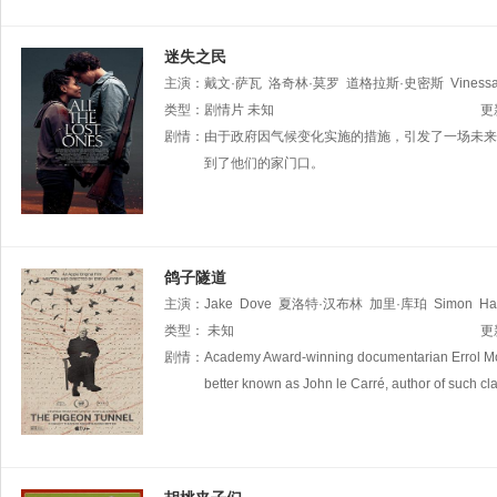
迷失之民
主演：
戴文·萨瓦
洛奇林·莫罗
道格拉斯·史密斯
Viness
·罗伯特
类型：
剧情片
Cody
未知
Sparshu
安东尼·格兰特
斯特凡妮·金伯
更
Pascall
剧情：
由于政府因气候变化实施的措施，引发了一场未来
到了他们的家门口。
鸽子隧道
主演：
Jake
Dove
夏洛特·汉布林
加里·库珀
Simon
Ha
查德·杜登
类型：
未知
Viktor
Király
迈克·诺布尔
Zoltán
Nagyhegy
更
剧情：
Academy Award-winning documentarian Errol Morris
better known as John le Carré, author of such 