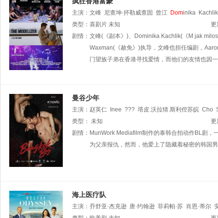
疯狂香港富豪
主演：
文峰
尼查坤·抔勒威查固
曾江
Dom
inika
Kachlik
类型：
喜剧片
未知
更
剧情：
文峰(《副本》)、Dominika Kachlik(《M 
Waxman(《赦免》)执导，文峰也担任编剧，Aa
门望族子弟在香港寻找爱情，而他们的友情也因一个波
曼谷少年
主演：
赵英仁
Inee
???
塔皮.沃拉猜.斯利倥苏皖
Cho
Petchtamrongchai
类型：
未知
Phee
Phiangphor
EunJongk
??
更
A
Praphoom
剧情：
MunWork Mediafilm制作的泰韩合拍动
Vas
My
Vvalker
为父亲报仇，然而，他爱上了隐藏着秘密的韩国男孩
海上医疗队
主演：
乔舒亚·杰克逊
唐·约翰逊
菲莉帕·苏
肖恩·蒂尔