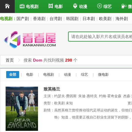
电视剧
电影
动漫
综艺
微
电视剧：
国产剧
香港剧
台湾剧
韩国剧
日本剧
欧美剧
海外剧
|
|
|
|
|
|
首页
搜索
Dom
共找到视频
298
个
全部
|
电影
|
电视剧
|
动漫
|
综艺
|
微电影
致英格兰
主演：
约瑟夫·费因斯
朱迪·惠特克
约翰·霍奇金森
杰森
夫霍尔
类型：
欧美剧
Abdul
未知
Sessay
丹尼尔·昆西·安诺
乔什·巴罗
雅
更
Alexander
剧情：
虽然英格兰曾经推动现代足球运动的诞生，但他们
Parsons
Dom
Rayner
饰）知道，他需要正视自己职业生涯留下的阴影，