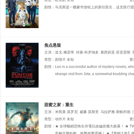
温
类型：
Bryan
欧美剧
Scamman
未知
Reasha
Honaker
Sheri
Effres
更
M
剧情：
马克斯是一艘豪华游轮上的新任医生，这支医疗团
焦点悬疑
主演：
迭戈·佩雷蒂
何塞·科罗纳多
塞西莉亚·苏亚雷斯
Daniel
类型：
剧情片
Braceli
未知
更
剧情：
Leo is a successful author of mystery novels, wh
strange visit from Jota, a somewhat troubling char
甜蜜之家：重生
主演：
米凯莱·莫罗尼
威廉·莫斯里
乌拉萨雅·斯帕邦德
类型：
动作片
未知
更
剧情：
★ 全球暢銷恐怖生存電玩改編首搬大銀幕！ ★ TW
究極災難鉅獻、衝擊視覺震撼！ ★【禁錮之慾】爆