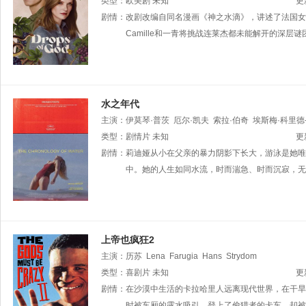
伊
类型：
弗朗索瓦·马尔图雷特
欧美剧
未知
Dom
inique·MacAvoy
Basile·
更
剧情：
改剧改编自同名漫画《神之水滴》，讲述了法国女性C
Camille和一青将挑战连莱杰都未能解开的深层谜团—
水之年代
主演：
伊莫琴·普茨
厄尔·凯夫
索拉·伯奇
埃斯梅·科里德
安·琼斯
类型：
剧情片
Alexander·Johnson·Alexander·Johnson
未知
Esme
更
Alina·Lytvynova·Alina·Lytvynova
剧情：
莉迪娅从小在父亲的暴力阴影下长大，游泳是她唯
Dom
inik·Gabriel·Ros
中。她的人生如同水流，时而湍急、时而沉寂，无法
上帝也疯狂2
主演：
历苏
Lena
Farugia
Hans
Strydom
类型：
喜剧片
未知
更
剧情：
在沙漠中生活的卡拉哈里人远离现代世界，在干旱的
时被车厢的露水吸引，登上了偷猎者的卡车，却被