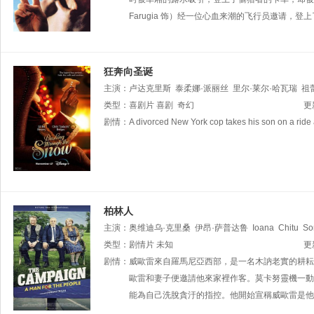
Farugia 饰）经一位心血来潮的飞行员邀请，
狂奔向圣诞
主演：
卢达克里斯
泰柔娜·派丽丝
里尔·莱尔·哈瓦瑞
祖
尔特
类型：
玛丽·莱恩·莱杰斯库
喜剧片
喜剧
奇幻
泰韦恩·惠特
Sebastian
Sozz
更
Kingston
剧情：
A divorced New York cop takes his son on a ride
Bell
柏林人
主演：
奥维迪乌·克里桑
伊昂·萨普达鲁
Ioana
Chitu
So
Ruscut
类型：
剧情片
Cristian
未知
Toma
Razvan
Vicoveanu
George
更
Vo
剧情：
威歐雷來自羅馬尼亞西部，是一名木訥老實的耕耘
歐雷和妻子便邀請他來家裡作客。莫卡努靈機一動
能為自己洗脫貪汙的指控。他開始宣稱威歐雷是他