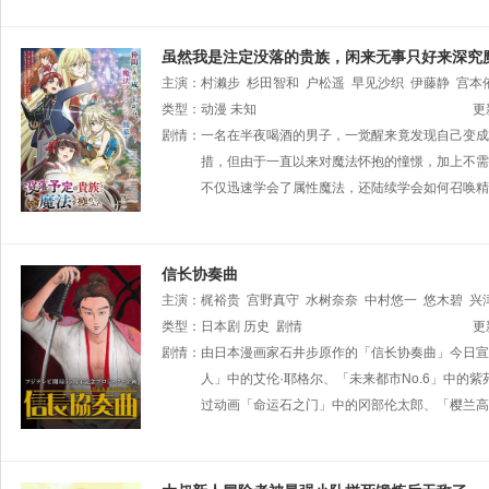
虽然我是注定没落的贵族，闲来无事只好来深究
主演：
村濑步
杉田智和
户松遥
早见沙织
伊藤静
宫本
类型：
动漫
未知
更
剧情：
一名在半夜喝酒的男子，一觉醒来竟发现自己变成
措，但由于一直以来对魔法怀抱的憧憬，加上不需
不仅迅速学会了属性魔法，还陆续学会如何召唤精
信长协奏曲
主演：
梶裕贵
宫野真守
水树奈奈
中村悠一
悠木碧
兴
类型：
日本剧
历史
剧情
更
剧情：
由日本漫画家石井步原作的「信长协奏曲」今日宣
人」中的艾伦·耶格尔、「未来都市No.6」中
过动画「命运石之门」中的冈部伦太郎、「樱兰高