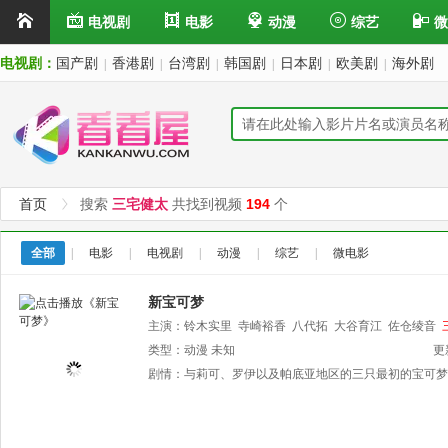
电视剧
电影
动漫
综艺
微
电视剧：
国产剧
香港剧
台湾剧
韩国剧
日本剧
欧美剧
海外剧
|
|
|
|
|
|
首页
搜索
三宅健太
共找到视频
194
个
全部
|
电影
|
电视剧
|
动漫
|
综艺
|
微电影
新宝可梦
主演：
铃木实里
寺崎裕香
八代拓
大谷育江
佐仓绫音
类型：
动漫
未知
更
剧情：
与莉可、罗伊以及帕底亚地区的三只最初的宝可梦