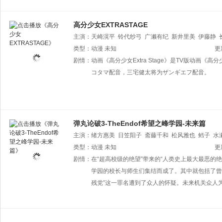
高分少女EXTRASTAGE
主演：
天崎滉平
铃代纱弓
广濑有纪
新井里美
伊藤静
类型：
动漫
未知
更
剧情：
动画《高分少女Extra Stage》是TV版动
コタマ配音，三宅健太将为ザンギエフ配音。
弹丸论破3-TheEndof希望之峰学园-未来篇
主演：
绪方惠美
日笠阳子
斋藤千和
松风雅也
鳕子
水
田秀胜
类型：
动漫
未知
更
剧情：
在“超高校级的绝望”带来的“人类史上最大最恶的
学园的校长与师生们集结而成了。其中就包括了曾
残党”这一罪名遭到了众人的怀疑。未来机关众人