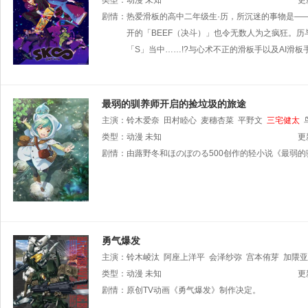
类型：
动漫
未知
更
剧情：
热爱滑板的高中二年级生·历，所沉迷的事物是—
开的「BEEF（决斗）」也令无数人为之疯狂。
「S」当中……!?与心术不正的滑板手以及AI滑
最弱的驯养师开启的捡垃圾的旅途
主演：
铃木爱奈
田村睦心
麦穗杏菜
平野文
三宅健太
类型：
动漫
未知
更
剧情：
由蕗野冬和ほのぼのる500创作的轻小说《最弱
勇气爆发
主演：
铃木崚汰
阿座上洋平
会泽纱弥
宫本侑芽
加隈亚
类型：
动漫
未知
更
剧情：
原创TV动画《勇气爆发》制作决定。