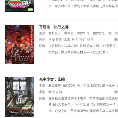
力，蒂安希在路上遭到了女贼玛丽莲（足立梨花 
哥斯拉：决战之都
主演：
宫野真守
梶裕贵
中井和哉
樱井孝宏
杉田智
类型：
动漫
冒险
惊悚
剧情
科幻
格斗
更
剧情：
《哥斯拉：决战之都》剧情简介：影片为[哥斯拉
械武器，而该武器早在两万年前就已经丢失。
壳中少女：压缩
主演：
林原惠美
东地宏树
中井和哉
矶部勉
若本规夫
岛智人
类型：
动漫
未知
更
剧情：
在科技高度发达的未来世界，繁华堕落的马杜克市
赌场经营者榭尔（中井和哉 配音）那里得到一切
祸。危急之时，芭洛特得到犯罪搜查官乌夫库克博