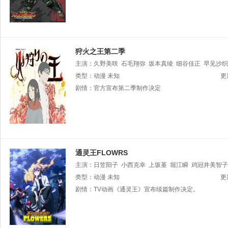
狩火之王第二季
主演：
久野美咲
石毛翔弥
坂本真绫
细谷佳正
早见沙织
类型：
动漫
未知
更
剧情：
官方宣布第二季制作决定
通灵王FLOWRS
主演：
日笠阳子
小西克幸
上坂堇
堀江瞬
鸡冠井美智子
健太
类型：
动漫
未知
更
剧情：
TV动画《通灵王》宣布续篇制作决定。