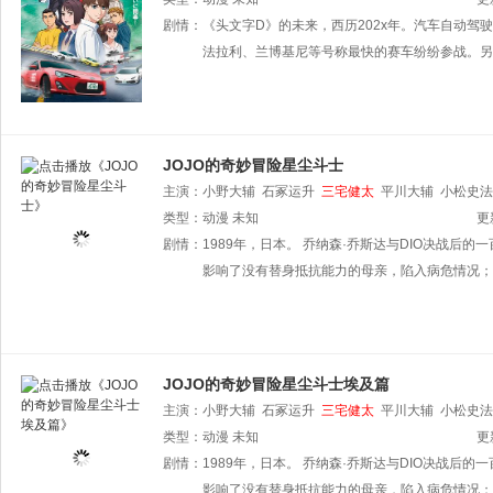
剧情：
《头文字D》的未来，西历202x年。汽车自动
法拉利、兰博基尼等号称最快的赛车纷纷参战。另
JOJO的奇妙冒险星尘斗士
主演：
小野大辅
石冢运升
三宅健太
平川大辅
小松史法
类型：
动漫
未知
更
剧情：
1989年，日本。 乔纳森·乔斯达与DIO决战后
影响了没有替身抵抗能力的母亲，陷入病危情况；
JOJO的奇妙冒险星尘斗士埃及篇
主演：
小野大辅
石冢运升
三宅健太
平川大辅
小松史法
类型：
动漫
未知
更
剧情：
1989年，日本。 乔纳森·乔斯达与DIO决战后
影响了没有替身抵抗能力的母亲，陷入病危情况；