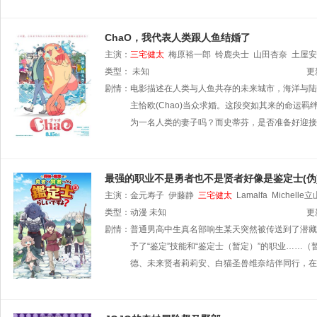
ChaO，我代表人类跟人鱼结婚了
主演：
三宅健太
梅原裕一郎
铃鹿央士
山田杏奈
土屋安
类型：
未知
更
剧情：
电影描述在人类与人鱼共存的未来城市，海洋与陆地
主恰欧(Chao)当众求婚。这段突如其来的命运
为一名人类的妻子吗？而史蒂芬，是否准备好迎接
最强的职业不是勇者也不是贤者好像是鉴定士(伪
主演：
金元寿子
伊藤静
三宅健太
Lamalfa
Michelle立
类型：
动漫
未知
更
剧情：
普通男高中生真名部响生某天突然被传送到了潜藏
予了“鉴定”技能和“鉴定士（暂定）”的职业…
德、未来贤者莉莉安、白猫圣兽维奈结伴同行，在