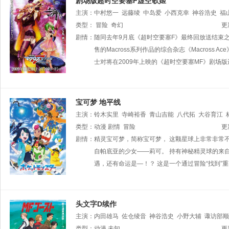
剧场版超时空要塞F虚空歌姬
主演：
中村悠一
远藤绫
中岛爱
小西克幸
神谷浩史
福
野绫
类型：
福原香织
冒险
奇幻
麻生智久
稻田彻
宫原永海
足立友
井上
更
剧情：
随同去年9月底《超时空要塞F》最终回放送结束之
售的Macross系列作品的综合杂志《Macross
士对将在2009年上映的《超时空要塞MF》剧场
宝可梦 地平线
主演：
铃木实里
寺崎裕香
青山吉能
八代拓
大谷育江
田有彩
类型：
动漫
堀江瞬
剧情
古川慎
冒险
更
剧情：
精灵宝可梦，简称宝可梦， 这颗星球上非常非常
自帕底亚的少女——莉可。 持有神秘精灵球的来自
遇，还有命运是—！？ 这是一个通过冒险“找到”
头文字D续作
主演：
内田雄马
佐仓绫音
神谷浩史
小野大辅
诹访部顺
田将吾
类型：
动漫
三宅健太
未知
畠中祐
八代拓
子安武人
关智一
更