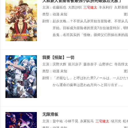
大叔新人冒险者被最强小队拼死锻炼后无敌了
主演：
佐藤拓也
大西沙织
三宅健太
丰永利行
久野美咲
类型：
动漫
未知
更
剧情：
起步太晚…？不管从几岁开始当冒险者、不管从几
开始。目标成为冒险者的里克?古拉迪亚特尔，明
血鬼，名符其实的「怪物」级师父们所操出来的战
我要【招架】一切
主演：
滨野大辉
前川凉子
森奈奈子
山野井仁
寺岛惇太
类型：
动漫
未知
更
剧情：
「才能なし」と呼ばれた男?ノールは、一人ひた
から運命の歯車は思わぬ方向へと回り出す…。
无限滑板
主演：
畠中祐
小林千晃
永冢拓马
三宅健太
绿川光
松