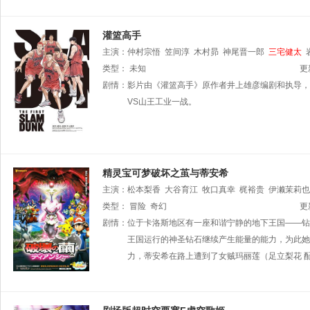
灌篮高手
主演：
仲村宗悟
笠间淳
木村昴
神尾晋一郎
三宅健太
类型：
未知
更
剧情：
影片由《灌篮高手》原作者井上雄彦编剧和执导，
VS山王工业一战。
精灵宝可梦破坏之茧与蒂安希
主演：
松本梨香
大谷育江
牧口真幸
梶裕贵
伊濑茉莉也
佐藤健辅
类型：
冒险
泽井美优
奇幻
石冢运升
三田佳子
足立梨花
中川
更
剧情：
位于卡洛斯地区有一座和谐宁静的地下王国——钻
王国运行的神圣钻石继续产生能量的能力，为此她
力，蒂安希在路上遭到了女贼玛丽莲（足立梨花 