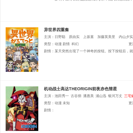
异世界四重奏
主演：
日野聪
原由实
上坂堇
加藤英美里
内山夕实
新井里美
类型：
动漫
子安武人
剧情
科幻
悠木碧
早见沙织
滨野大辉
更
笠
剧情：
某天突然出现了一个神奇的按钮。按下按钮后，就
机动战士高达THEORIGIN前夜赤色彗星
主演：
池田秀一
古谷彻
潘惠美
浦山迅
银河万丈
三宅
见沙织
类型：
动漫
大塚明夫
未知
茶风林
津田英三
恒松步
关俊彦
山崎
更
剧情：