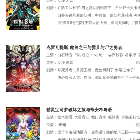
裕行
类型：
动漫
未知
更
剧情：
在防卫队长官·四之宫功的判断下，日比野卡夫卡
自要去往的新部队时，率领第一部队的最强者·鸣
面“怪兽8号”那过于强大的力量。但与此同时，“怪
克雷瓦提斯-魔兽之王与婴儿与尸之勇者-
主演：
白石晴香
田村睦心
中村悠一
会泽纱弥
桥爪淳
类型：
动漫
未知
更
剧情：
杀死勇者，杀死王者，魔兽得到了“命运之赤子”…
决心毁灭人类。然而，他却意外地被托付了一件麻
精灵宝可梦破坏之茧与蒂安希粤语
主演：
松本梨香
大谷育江
牧口真幸
梶裕贵
伊濑茉莉也
佐藤健辅
类型：
未知
泽井美优
石冢运升
三田佳子
足立梨花
中川
更
剧情：
位于卡洛斯地区有一座和谐宁静的地下王国——钻
王国运行的神圣钻石继续产生能量的能力，为此她