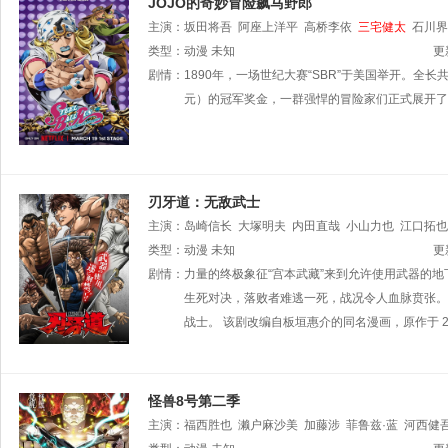
JOJO的奇妙冒险飙马野郎
主演：
坂田将吾
阿座上洋平
高桥李依
三宅健太
石川界
类型：
动漫
未知
更
剧情：
1890年，一场世纪大赛“SBR”于美国举开。全
元）的冠军奖金，一群强悍的冒险家们正式展开了
刃牙道：无敌武士
主演：
岛崎信长
大塚明夫
内田直哉
小山力也
江口拓也
彻
类型：
动漫
未知
更
剧情：
力量的终极象征“宫本武藏”来到允许使用武器的
生死对决，落败者难逃一死，战况令人血脉贲张。
战士。 该剧改编自板垣惠介的同名漫画，原作于 201
怪兽8号第二季
主演：
福西胜也
濑户麻沙美
加藤涉
菲鲁兹·蓝
河西健