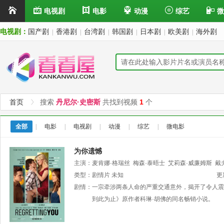
电视剧
电影
动漫
综艺
微
电视剧：
国产剧
香港剧
台湾剧
韩国剧
日本剧
欧美剧
海外剧
|
|
|
|
|
|
首页
搜索
丹尼尔·史密斯
共找到视频
1
个
全部
|
电影
|
电视剧
|
动漫
|
综艺
|
微电影
为你遗憾
主演：
麦肯娜·格瑞丝
梅森·泰晤士
艾莉森·威廉姆斯
戴
洛克维
类型：
剧情片
玛莎儿·乐芙兰
未知
卢克·皮埃尔·罗内斯
伊桑·科斯塔
更
科默
剧情：
玛克西玛·马斯特斯
一宗牵涉两条人命的严重交通意外，揭开了令人震
到此为止》原作者科琳·胡佛的同名畅销小说。