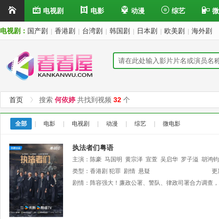
电视剧
电影
动漫
综艺
微
电视剧：
国产剧
香港剧
台湾剧
韩国剧
日本剧
欧美剧
海外剧
|
|
|
|
|
|
首页
搜索
何依婷
共找到视频
32
个
全部
|
电影
|
电视剧
|
动漫
|
综艺
|
微电影
执法者们粤语
主演：
陈豪
马国明
黄宗泽
宣萱
吴启华
罗子溢
胡鸿钧
徐荣
类型：
潘志文
香港剧
李尔晨
犯罪
剧情
涂毓麟
悬疑
黎泽恩
更
剧情：
阵容强大！廉政公署、警队、律政司署合力调查，