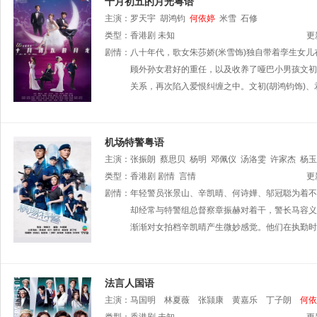
十月初五的月光粤语
主演：
罗天宇
胡鸿钧
何依婷
米雪
石修
类型：
香港剧
未知
更
剧情：
八十年代，歌女朱莎娇(米雪饰)独自带着孪生女
顾外孙女君好的重任，以及收养了哑巴小男孩文初。
关系，再次陷入爱恨纠缠之中。文初(胡鸿钧饰)、
机场特警粤语
主演：
张振朗
蔡思贝
杨明
邓佩仪
汤洛雯
许家杰
杨玉
黎振烨
类型：
香港剧
朱敏瀚
剧情
杨证桦
言情
冼灏英
何启南
姚浩政
崔锦棠
更
陈嘉辉
剧情：
年轻警员张景山、辛凯晴、何诗嬅、邬冠聪为着不
刘温馨
王绮琴
程可为
林敬刚
陈荣峻
陈建文
霖
李兴华
却经常与特警组总督察章振赫对着干，警长马容义
唐嘉麟
郭千瑜
周丽欣
莫伟文
吴
渐渐对女拍档辛凯晴产生微妙感觉。他们在执勤时
法言人国语
主演：
马国明
林夏薇
张颕康
黄嘉乐
丁子朗
何依