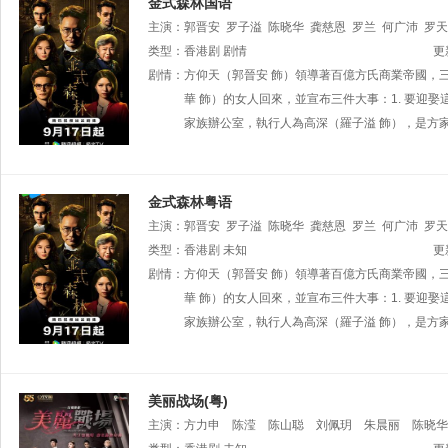
金式森林国语
主演：
郭晋安
罗子溢
陈晓华
龚慈恩
罗兰
何广沛
罗天
麟
类型：
程可为
香港剧
陈庭欣
剧情
蔡菀庭
张诗欣
邵展鹏
林敬刚
吴绮
更
剧情：
方仰天（郭晉安 飾）領導著百億方氏商業帝國，
華 飾）的女人回來，並宣布三件大事：1. 要迎娶
家族辦公室，執行人為高深（羅子溢 飾），是方
金式森林粤语
主演：
郭晋安
罗子溢
陈晓华
龚慈恩
罗兰
何广沛
罗天
麟
类型：
程可为
香港剧
陈庭欣
未知
蔡菀庭
张诗欣
邵展鹏
林敬刚
吴绮
更
剧情：
方仰天（郭晉安 飾）領導著百億方氏商業帝國，
華 飾）的女人回來，並宣布三件大事：1. 要迎娶
家族辦公室，執行人為高深（羅子溢 飾），是方
美丽战场(粤)
主演：
方力申
陈滢
陈山聪
刘佩玥
朱晨丽
陈晓华