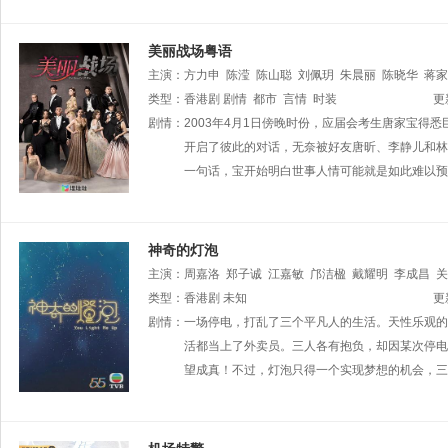
美丽战场粤语
主演：
方力申
陈滢
陈山聪
刘佩玥
朱晨丽
陈晓华
蒋家
杜燕歌
类型：
香港剧
张韦怡
剧情
刘展霆
都市
刘桂芳
言情
时装
张驰豪
马俊杰
王灏儿
更
钟天濠
剧情：
2003年4月1日傍晚时份，应届会考生唐家宝
阮政峰
秦启维
黄婧灵
钟晴
关嘉敏
蔡嘉欣
陈
泓声
古天祥
开启了彼此的对话，无奈被好友唐昕、李静儿和林
曾展望
麦秋成
袁镇业
邓梓峰
一句话，宝开始明白世事人情可能就是如此难以预
神奇的灯泡
主演：
周嘉洛
郑子诚
江嘉敏
邝洁楹
戴耀明
李成昌
关
类型：
香港剧
未知
更
剧情：
一场停电，打乱了三个平凡人的生活。天性乐观的
活都当上了外卖员。三人各有抱负，却因某次停电
望成真！不过，灯泡只得一个实现梦想的机会，三