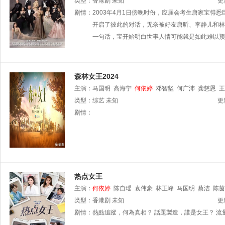
坚
类型：
董敬文
香港剧
吴家乐
未知
杜燕歌
张韦怡
刘桂芳
张驰豪
更
剧情：
2003年4月1日傍晚时份，应届会考生唐家宝
开启了彼此的对话，无奈被好友唐昕、李静儿和林
一句话，宝开始明白世事人情可能就是如此难以预
森林女王2024
主演：
马国明
高海宁
何依婷
邓智坚
何广沛
龚慈恩
王
类型：
综艺
未知
更
剧情：
热点女王
主演：
何依婷
陈自瑶
袁伟豪
林正峰
马国明
蔡洁
陈茵
类型：
香港剧
未知
更
剧情：
熱點追蹤，何為真相？ 話題製造，誰是女王？ 流