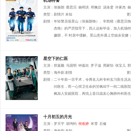
机场特警
主演：
张振朗
蔡思贝
杨明洪
邓佩仪
汤洛雯
许家杰
杨
黎振烨
类型：
剧情片
朱敏瀚
未知
杨证桦
冼灏英
何启南
姚浩政
崔锦棠
更
陈嘉辉
剧情：
年轻警员張景山（张振朗饰）、辛凯晴（蔡思贝饰
刘温馨
王绮琴
程可为
林敬刚
陈荣峻
陈建文
霖
李兴华
杰饰）的严厉指导下，四人达标毕业，加入机场特
唐嘉麟
郭千瑜
周丽欣
莫伟文
吴云
嫌隙，不 时居中缓解。景山意外遇上空姐余安娜
星空下的仁医
主演：
郑嘉颖
马国明
钟嘉欣
罗子溢
周家怡
张宝儿
郭
类型：
海外剧
剧情
更
剧情：
二十年前一宗手术，令两名儿科专科实习医生况丛
问医生，而一心捍卫生命的甘枫却于一间二线医院
枫加入安妮医院，再找上昔日战友心胸肺外科医生
十月初五的月光
主演：
罗天宇
胡鸿钧
何依婷
米雪
石修
类型：
海外剧
未知
更