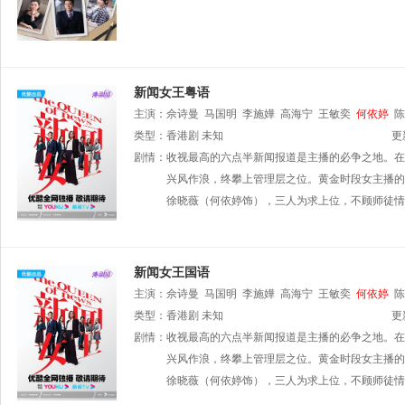
新闻女王粤语
主演：
佘诗曼
马国明
李施嬅
高海宁
王敏奕
何依婷
陈
安
类型：
张诗欣
香港剧
林伟
未知
路芙
王嘉慧
郭浩皇
姚宏远
陈桢怡
更
车
罗毓仪
剧情：
收视最高的六点半新闻报道是主播的必争之地。在
刘颂鹏
胡美贻
刘家聪
罗雪妍
孔德贤
蔡国威
雯
黄浩霆
兴风作浪，终攀上管理层之位。黄金时段女主播的
容羨媛
邓永健
徐晓薇（何依婷饰），三人为求上位，不顾师徒情
新闻女王国语
主演：
佘诗曼
马国明
李施嬅
高海宁
王敏奕
何依婷
陈
安
类型：
张诗欣
香港剧
林伟
未知
路芙
王嘉慧
郭浩皇
姚宏远
陈桢怡
更
车
罗毓仪
剧情：
收视最高的六点半新闻报道是主播的必争之地。在
刘颂鹏
胡美贻
刘家聪
罗雪妍
孔德贤
蔡国威
雯
黄浩霆
兴风作浪，终攀上管理层之位。黄金时段女主播的
容羨媛
邓永健
徐晓薇（何依婷饰），三人为求上位，不顾师徒情