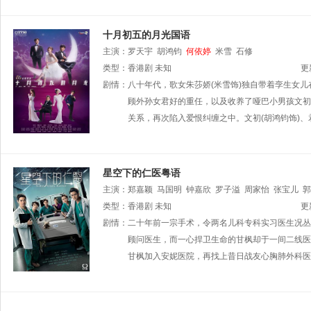
十月初五的月光国语
主演：
罗天宇
胡鸿钧
何依婷
米雪
石修
类型：
香港剧
未知
更
剧情：
八十年代，歌女朱莎娇(米雪饰)独自带着孪生女
顾外孙女君好的重任，以及收养了哑巴小男孩文初。
关系，再次陷入爱恨纠缠之中。文初(胡鸿钧饰)、
星空下的仁医粤语
主演：
郑嘉颖
马国明
钟嘉欣
罗子溢
周家怡
张宝儿
郭
类型：
香港剧
未知
更
剧情：
二十年前一宗手术，令两名儿科专科实习医生况丛
顾问医生，而一心捍卫生命的甘枫却于一间二线医
甘枫加入安妮医院，再找上昔日战友心胸肺外科医