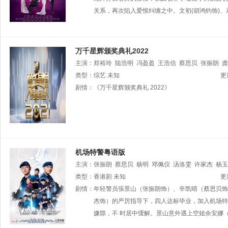
关系，再次陷入爱恨纠缠之中。文初(胡鸿钧饰)、
万千星辉颁奖典礼2022
主演：
郑裕玲
陆浩明
冯盈盈
王浩信
蔡思贝
张振朗
龚
智雯
类型：
马贯东
综艺
未知
罗天宇
张曦雯
丁子朗
谢东闵
何依婷
林
更
德钟
剧情：
胡定欣
《万千星辉颁奖典礼 2022》
宣萱
李丞责
麦玲玲
陈定帮
杨皓云
刘颖
机场特警粤语版
主演：
张振朗
蔡思贝
杨明
邓佩仪
汤洛雯
许家杰
杨玉
黎振烨
类型：
香港剧
朱敏瀚
未知
杨证桦
冼灏英
何启南
姚浩政
崔锦棠
更
陈嘉辉
剧情：
年轻警员張景山（张振朗饰）、辛凯晴（蔡思贝饰
刘温馨
王绮琴
程可为
林敬刚
陈荣峻
陈建文
霖
李兴华
杰饰）的严厉指导下，四人达标毕业，加入机场特
唐嘉麟
郭千瑜
周丽欣
莫伟文
吴
嫌隙，不 时居中缓解。景山意外遇上空姐余安娜