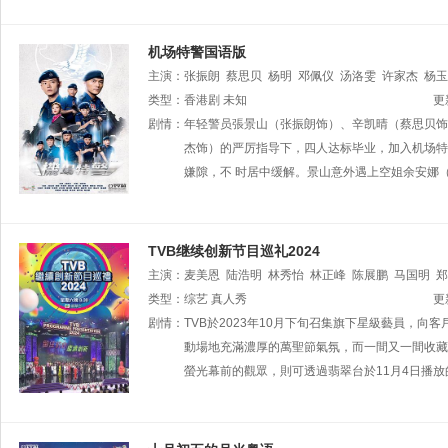
机场特警国语版
主演：
张振朗
蔡思贝
杨明
邓佩仪
汤洛雯
许家杰
杨玉
黎振烨
类型：
香港剧
朱敏瀚
未知
杨证桦
冼灏英
何启南
姚浩政
崔锦棠
更
陈嘉辉
剧情：
年轻警员張景山（张振朗饰）、辛凯晴（蔡思贝饰
刘温馨
王绮琴
程可为
林敬刚
陈荣峻
陈建文
霖
李兴华
杰饰）的严厉指导下，四人达标毕业，加入机场特
唐嘉麟
郭千瑜
周丽欣
莫伟文
吴
嫌隙，不 时居中缓解。景山意外遇上空姐余安娜
TVB继续创新节目巡礼2024
主演：
麦美恩
陆浩明
林秀怡
林正峰
陈展鹏
马国明
郑
杨明
类型：
陈贝儿
综艺
真人秀
丁子朗
樊亦敏
郭柏妍
谢东闵
朱敏瀚
徐
更
阮政峰
剧情：
TVB於2023年10月下旬召集旗下星級藝員，向
吕慧仪
苏恩磁
古佩玲
张景淳
林景程
孔德贤
珈
何依婷
動場地充滿濃厚的萬聖節氣氛，而一間又一間收藏
吴沚默
莫韵锶
黄美棋
黄婧灵
林钰
螢光幕前的觀眾，則可透過翡翠台於11月4日播放