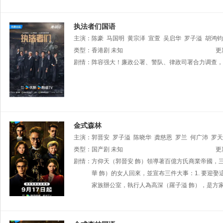
执法者们国语
主演：
陈豪
马国明
黄宗泽
宣萱
吴启华
罗子溢
胡鸿钧
徐荣
类型：
潘志文
香港剧
李尔晨
未知
涂毓麟
黎泽恩
更
剧情：
阵容强大！廉政公署、警队、律政司署合力调查，
金式森林
主演：
郭晋安
罗子溢
陈晓华
龚慈恩
罗兰
何广沛
罗天
麟
类型：
程可为
国产剧
陈庭欣
未知
蔡菀庭
张诗欣
邵展鹏
林敬刚
吴绮
更
剧情：
方仰天（郭晉安 飾）領導著百億方氏商業帝國，
華 飾）的女人回來，並宣布三件大事：1. 要迎娶
家族辦公室，執行人為高深（羅子溢 飾），是方