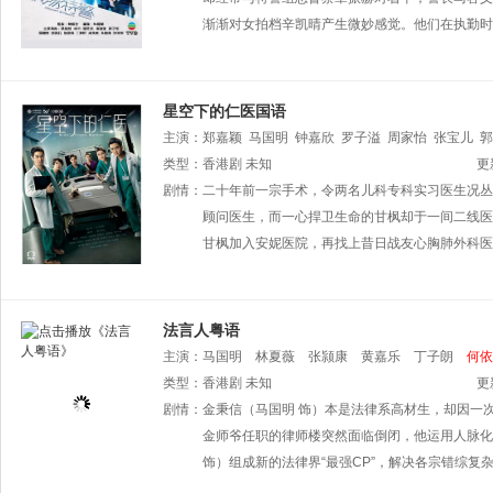
渐渐对女拍档辛凯晴产生微妙感觉。他们在执勤时
星空下的仁医国语
主演：
郑嘉颖
马国明
钟嘉欣
罗子溢
周家怡
张宝儿
郭
类型：
香港剧
未知
更
剧情：
二十年前一宗手术，令两名儿科专科实习医生况丛
顾问医生，而一心捍卫生命的甘枫却于一间二线医
甘枫加入安妮医院，再找上昔日战友心胸肺外科医
法言人粤语
主演：
马国明
林夏薇
张颕康
黄嘉乐
丁子朗
何依
雪心
类型：
陈展鹏
香港剧
未知
刘佩玥
胡鸿钧
麦玲玲
胡枫
罗兰
更
剧情：
金秉信（马国明 饰）本是法律系高材生，却因一
金师爷任职的律师楼突然面临倒闭，他运用人脉化
饰）组成新的法律界“最强CP”，解决各宗错综复