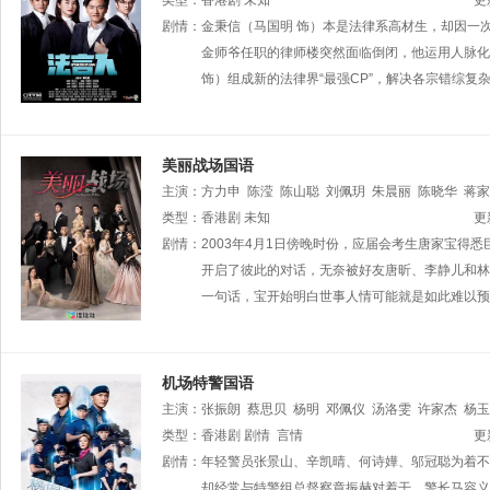
雪心
类型：
陈展鹏
香港剧
未知
刘佩玥
胡鸿钧
麦玲玲
胡枫
罗兰
更
剧情：
金秉信（马国明 饰）本是法律系高材生，却因一
金师爷任职的律师楼突然面临倒闭，他运用人脉化
饰）组成新的法律界“最强CP”，解决各宗错综复
美丽战场国语
主演：
方力申
陈滢
陈山聪
刘佩玥
朱晨丽
陈晓华
蒋家
杜燕歌
类型：
香港剧
张韦怡
未知
刘展霆
刘桂芳
张驰豪
马俊杰
王灏儿
更
钟天濠
剧情：
2003年4月1日傍晚时份，应届会考生唐家宝
阮政峰
秦启维
黄婧灵
钟晴
关嘉敏
蔡嘉欣
陈
泓声
古天祥
开启了彼此的对话，无奈被好友唐昕、李静儿和林
曾展望
麦秋成
袁镇业
邓梓峰
一句话，宝开始明白世事人情可能就是如此难以预
机场特警国语
主演：
张振朗
蔡思贝
杨明
邓佩仪
汤洛雯
许家杰
杨玉
黎振烨
类型：
香港剧
朱敏瀚
剧情
杨证桦
言情
冼灏英
何启南
姚浩政
崔锦棠
更
陈嘉辉
剧情：
年轻警员张景山、辛凯晴、何诗嬅、邬冠聪为着不
刘温馨
王绮琴
程可为
林敬刚
陈荣峻
陈建文
霖
李兴华
却经常与特警组总督察章振赫对着干，警长马容义
唐嘉麟
郭千瑜
周丽欣
莫伟文
吴