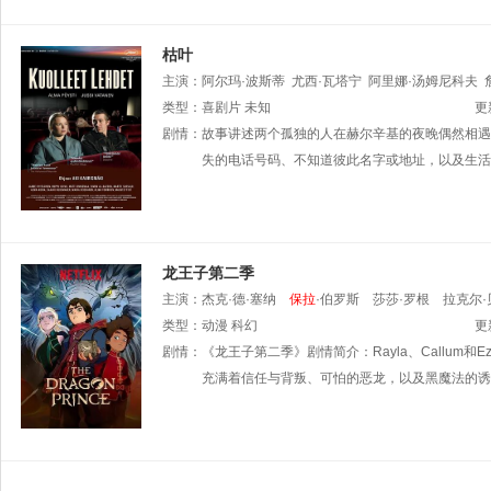
枯叶
主演：
阿尔玛·波斯蒂
尤西·瓦塔宁
阿里娜·汤姆尼科夫
保拉
类型：
·奥伊诺宁
喜剧片
未知
马蒂·奥尼斯马
米科·米卡宁
劳里·温塔莫
更
剧情：
故事讲述两个孤独的人在赫尔辛基的夜晚偶然相遇
失的电话号码、不知道彼此名字或地址，以及生活
龙王子第二季
主演：
杰克·德·塞纳
保拉
·伯罗斯
莎莎·罗根
拉克尔·
类型：
动漫
科幻
更
剧情：
《龙王子第二季》剧情简介：Rayla、Callum
充满着信任与背叛、可怕的恶龙，以及黑魔法的诱