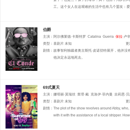
工。这个女人在这艰难的生活中也有几个盟友：爱
伯爵
主演：
阿尔佛莱德·卡斯特罗
Catalina
Guerra
保拉
·卢
赫尔斯
类型：
喜剧片
未知
更
剧情：
故事智利独裁者奥古斯托·皮诺切特展开，他并没
他决定永远地死去。
69式夏天
主演：
娜塔丽·莫瑞丝
查理·戴
克洛伊·菲内曼
吉莉恩·贝
Sam
类型：
Morelos
喜剧片
未知
阿马利娅·尤奥
Ava
DeMary
塞莱斯特·
更
剧情：
The plot of the show revolves around Abby, who, u
with it with the assistance of a local stripper. H