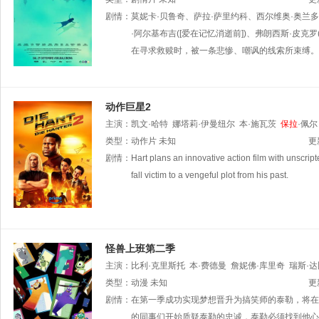
Federico
剧情：
莫妮卡·贝鲁奇、萨拉·萨里约科、西尔维奥·奥兰多将主
D'Ovidio
吉安尼·迪·格雷格里奥
Emanuele
M
·阿尔基布吉([爱在记忆消逝前])、弗朗西斯·皮
在寻求救赎时，被一条悲惨、嘲讽的线索所束缚。
动作巨星2
主演：
凯文·哈特
娜塔莉·伊曼纽尔
本·施瓦茨
保拉
·佩尔
类型：
动作片
未知
更
剧情：
Hart plans an innovative action film with unscri
fall victim to a vengeful plot from his past.
怪兽上班第二季
主演：
比利·克里斯托
本·费德曼
詹妮佛·库里奇
瑞斯·达
佩尔
类型：
奥布瑞·普拉扎
动漫
未知
丹尼·朴迪
Cody
Rigsby
吉米·塔
更
剧情：
在第一季成功实现梦想晋升为搞笑师的泰勒，将在
的同事们开始质疑泰勒的忠诚，泰勒必须找到他心