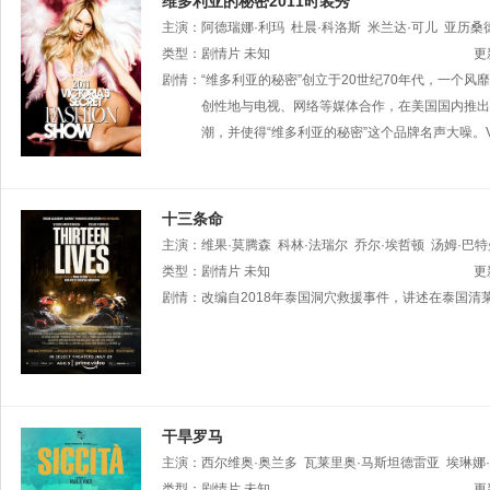
维多利亚的秘密2011时装秀
主演：
阿德瑞娜·利玛
杜晨·科洛斯
米兰达·可儿
亚历桑
坎迪丝·斯瓦内普尔
类型：
剧情片
未知
坎耶·威斯特
爱德华·拉泽克
莫妮卡
更
Cabrera
剧情：
“维多利亚的秘密”创立于20世纪70年代，一个风靡全
杰西·卡迈克尔
Love
Child
杰西卡·克拉克
姗
创性地与电视、网络等媒体合作，在美国国内推出
潮，并使得“维多利亚的秘密”这个品牌名声大噪。Vict
十三条命
主演：
维果·莫腾森
科林·法瑞尔
乔尔·埃哲顿
汤姆·巴特
格里森
类型：
剧情片
萨哈贾克·波斯安吉特
未知
阿汀·约翰
彼得·奈特
披纳
更
提拉瓦特·穆维莱
剧情：
改编自2018年泰国洞穴救援事件，讲述在泰国
努弗恩·布艾
文森特·B·拉戈斯
提拉帕
干旱罗马
主演：
西尔维奥·奥兰多
瓦莱里奥·马斯坦德雷亚
埃琳娜
利亚诺·托尔托拉
类型：
剧情片
未知
埃马努艾拉·法内利
加布里埃尔·蒙特西
更