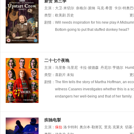
新贵 第三季
主演：
大卫·米切尔
奈格尔·派纳
马克·希普
卡尔·特奥巴
塔巴克
类型：
欧美剧
杰玛·韦兰
历史
保拉
·威尔科克斯
Rosanna
Beacock
更
剧情：
Will needs inspiration for his new play A Midsu
Bottom going to put that stuffed donkey head?
二十七个夜晚
主演：
马里鲁·马里尼
卡拉·彼德森
丹尼尔·亨德尔
Humb
类型：
喜剧片
未知
更
剧情：
The film tells the story of Martha Hoffman, an ec
witness Casares investigates whether this is a sch
endangers her well-being and that of her family.
疾驰电掣
主演：
保拉
·洛卡特利
奥尔本·勒努瓦
里克·克莱夫
切基