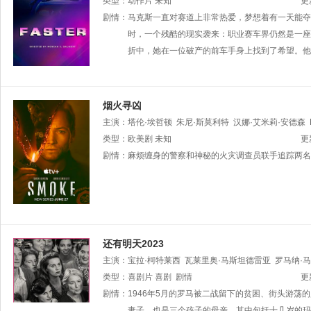
类型：
动作片
未知
更
剧情：
马克斯一直对赛道上非常热爱，梦想着有一天能夺
时，一个残酷的现实袭来：职业赛车界仍然是一座
折中，她在一位破产的前车手身上找到了希望。他
烟火寻凶
主演：
塔伦·埃哲顿
朱尼·斯莫利特
汉娜·艾米莉·安德森
瓦拉多
类型：
欧美剧
艾琳·卡普拉克
未知
诺齐普霍·麦克莱恩
Maya
Ford
更
罗斯
剧情：
玛丽埃萨·克罗斯
麻烦缠身的警察和神秘的火灾调查员联手追踪两名
还有明天2023
主演：
宝拉·柯特莱西
瓦莱里奥·马斯坦德雷亚
罗马纳·
Raffaele
类型：
喜剧片
Vannoli
喜剧
保拉
剧情
·蒂齐亚娜·科努西亚
Yonv
Josep
更
Mattia
剧情：
1946年5月的罗马被二战留下的贫困、街头游荡
Baldo
Gianmarco
Filippini
Chiara
Bono
妻子，也是三个孩子的母亲，其中包括十几岁的玛