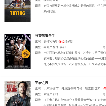
克劳林
类型：
欧美剧
罗德里克·史密斯
未知
艾美达·斯丹顿
戴安娜·波
更
埃敦
剧情：
贾斯汀·米切尔
杰森与妮琪是一对非常想成为父母的情侣，但在怀
安伯·阿迦
科林·梅斯
卡瑞娜·
系列问题。
特警黑道杀手
主演：
安得利乌斯·
保拉
维修斯
类型：
喜剧片
惊悚
喜剧
更
剧情：
当犯罪和电视剧的阴暗世界发生冲突时，杀手哥们
的冲击，朋友们仍然必须完成他们的任务——找回
窍是不要失去理智。或者你的蛋蛋。以先到者为准
王者之风
主演：
小库珀·古丁
丹尼斯·海斯伯特
理查德·琼斯
保
类型：
剧情片
剧情
更
剧情：
《王者之风》剧情简介：看看屋每天第一时间为您
生国际象棋俱乐部，这是他决心“行动前要思考”