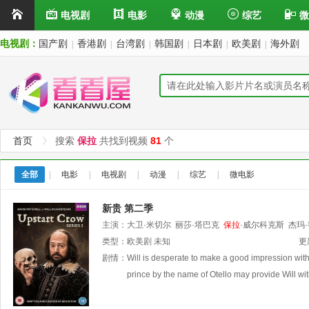
电视剧
电影
动漫
综艺
微
电视剧：
国产剧
香港剧
台湾剧
韩国剧
日本剧
欧美剧
海外剧
|
|
|
|
|
|
首页
搜索
保拉
共找到视频
81
个
全部
|
电影
|
电视剧
|
动漫
|
综艺
|
微电影
新贵 第二季
主演：
大卫·米切尔
丽莎·塔巴克
保拉
·威尔科克斯
杰玛
类型：
欧美剧
未知
更
剧情：
Will is desperate to make a good impression with 
prince by the name of Otello may provide Will wit