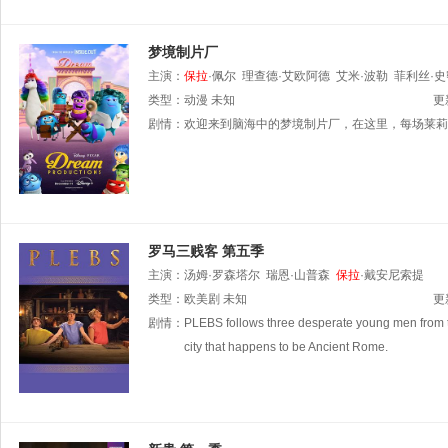
梦境制片厂
主演：
保拉
·佩尔
理查德·艾欧阿德
艾米·波勒
菲利丝·
类型：
动漫
未知
更
剧情：
欢迎来到脑海中的梦境制片厂，在这里，每场莱莉
罗马三贱客 第五季
主演：
汤姆·罗森塔尔
瑞恩·山普森
保拉
·戴安尼索提
类型：
欧美剧
未知
更
剧情：
PLEBS follows three desperate young men from the 
city that happens to be Ancient Rome.