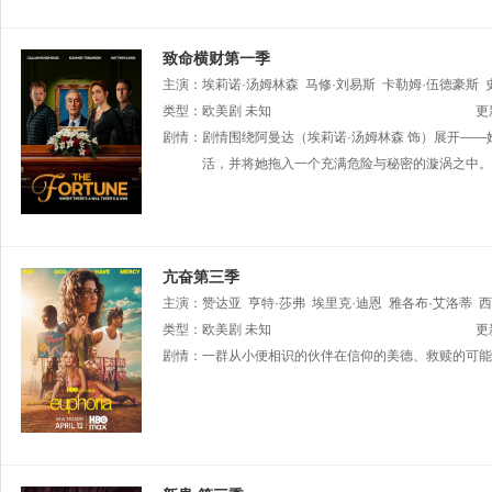
致命横财第一季
主演：
埃莉诺·汤姆林森
马修·刘易斯
卡勒姆·伍德豪斯
Rochelle
类型：
欧美剧
Goldie
未知
James
Younger
更
剧情：
剧情围绕阿曼达（埃莉诺·汤姆林森 饰）展开—
活，并将她拖入一个充满危险与秘密的漩涡之中。
亢奋第三季
主演：
赞达亚
亨特·莎弗
埃里克·迪恩
雅各布·艾洛蒂
西
比·华莱士
类型：
欧美剧
科尔曼·多明戈
未知
多米尼克·菲克
妮卡·金
阿兰
更
Marsha
剧情：
一群从小便相识的伙伴在信仰的美德、救赎的可能
Gambles
莎朗·斯通
罗莎莉亚
丹妮尔·戴德怀