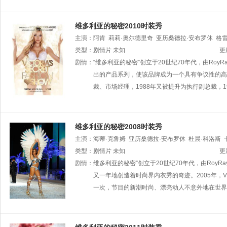
维多利亚的秘密2010时装秀
主演：
阿肯
莉莉·奥尔德里奇
亚历桑德拉·安布罗休
格雷
赛丽塔·伊班克斯
类型：
剧情片
未知
琳赛·艾林森
伊莎贝莉·芳塔娜
玛德莲
更
夏奈尔·伊曼
剧情：
“维多利亚的秘密”创立于20世纪70年代，由RoyR
康士坦丝·雅布伦斯基
杰奎琳·雅布隆斯基
米特罗
出的产品系列，使该品牌成为一个具有争议性的高级品牌
凯蒂·派瑞
裁、市场经理，1988年又被提升为执行副总裁，
维多利亚的秘密2008时装秀
主演：
海蒂·克鲁姆
亚历桑德拉·安布罗休
杜晨·科洛斯
阿隆索
类型：
剧情片
安娜·贝琪兹·巴罗斯
未知
茵古娜·布塔内
阿曼达·贝尼
更
玛努埃拉·
剧情：
维多利亚的秘密”创立于20世纪70年代，由RoyRay
保拉
摩根·杜布莱德
罗伯特·杜瓦尔
琳赛·艾林
斯·霍华德
又一年地创造着时尚界内衣秀的奇迹。2005年，Vi
凯特·哈
一次，节目的新潮时尚、漂亮动人不意外地在世界