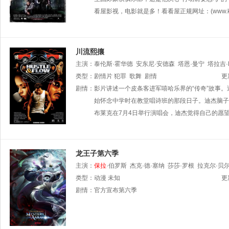
看屋影视，电影就是多！看看屋正规网址：(www.kds.tw
川流熙攘
主演：
泰伦斯·霍华德
安东尼·安德森
塔恩·曼宁
塔拉吉·
类型：
剧情片
犯罪
歌舞
剧情
更
剧情：
影片讲述一个皮条客进军嘻哈乐界的“传奇”故事
始怀念中学时在教堂唱诗班的那段日子。迪杰脑子
布莱克在7月4日举行演唱会，迪杰觉得自己的愿
龙王子第六季
主演：
保拉
·伯罗斯
杰克·德·塞纳
莎莎·罗根
拉克尔·贝
类型：
动漫
未知
更
剧情：
官方宣布第六季