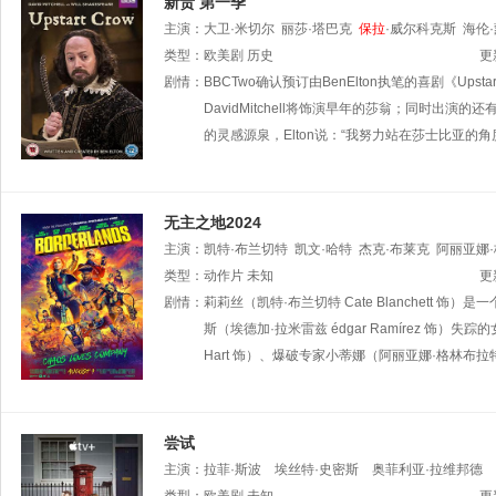
新贵 第一季
主演：
大卫·米切尔
丽莎·塔巴克
保拉
·威尔科克斯
海伦
类型：
欧美剧
历史
更
剧情：
BBCTwo确认预订由BenElton执笔的喜剧《U
DavidMitchell将饰演早年的莎翁；同时出演的还有Ha
的灵感源泉，Elton说：“我努力站在莎士比亚
无主之地2024
主演：
凯特·布兰切特
凯文·哈特
杰克·布莱克
阿丽亚娜
万卡
类型：
奥利维尔·里希特斯
动作片
未知
鲍比·李
夏恩·杰克逊
本·戴维
更
斯
剧情：
莉莉丝（凯特·布兰切特 Cate Blanchet
斯（埃德加·拉米雷兹 édgar Ramírez 饰
Hart 饰）、爆破专家小蒂娜（阿丽亚娜·格林布拉特 A
尝试
主演：
拉菲·斯波
埃丝特·史密斯
奥菲利亚·拉维邦德