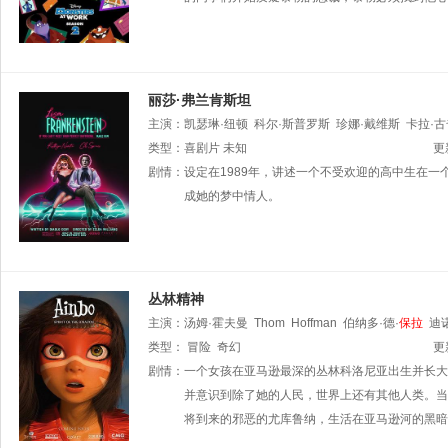
丽莎·弗兰肯斯坦
主演：
凯瑟琳·纽顿
科尔·斯普罗斯
珍娜·戴维斯
卡拉·
唐娜·杜普兰提尔
类型：
喜剧片
未知
查理·塔尔伯特
亨利·艾肯伯里
保拉
·
更
尔萨斯
剧情：
设定在1989年，讲述一个不受欢迎的高中生在
成她的梦中情人。
丛林精神
主演：
汤姆·霍夫曼
Thom
Hoffman
伯纳多·德·
保拉
迪
Naomi
类型：
冒险
Serrano
奇幻
Gerardo
Prat
Rico
Sola
Joe
Hernan
更
剧情：
一个女孩在亚马逊最深的丛林科洛尼亚出生并长大
并意识到除了她的人民，世界上还有其他人类。当
将到来的邪恶的尤库鲁纳，生活在亚马逊河的黑暗