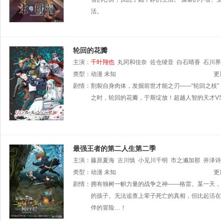
活。
轮回的花瓣
主演：
千叶翔也
丸冈和佳奈
佐仓绫音
白石晴香
石川界
孝宏
类型：
阪口周平
动漫
未知
细谷佳正
花江夏树
飞田展男
更
剧情：
割裂自身肉体，发掘前世才能之刃——“轮回之枝
之时，轮回的花瓣，于斯绽放！超越人智的天才V
最强王者的第二人生第二季
主演：
藤原夏海
古川慎
小见川千明
市之濑加那
井泽诗
类型：
动漫
未知
更
剧情：
拥有独树一帜力量的战争之神——格雷。某一天，
的孩子。无法追查上辈子死亡的真相，但比起活在
伴的冒险…！