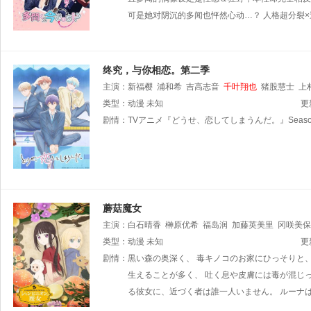
可是她对阴沉的多闻也怦然心动…？ 人格超分裂
终究，与你相恋。第二季
主演：
新福樱
浦和希
吉高志音
千叶翔也
猪股慧士
上
类型：
动漫
未知
更
剧情：
TVアニメ『どうせ、恋してしまうんだ。』Seas
蘑菇魔女
主演：
白石晴香
榊原优希
福岛润
加藤英美里
冈咲美保
类型：
动漫
未知
更
剧情：
黒い森の奥深く、 毒キノコのお家にひっそりと
生えることが多く、 吐く息や皮膚には毒が混じっ
る彼女に、近づく者は誰一人いません。 ルーナ