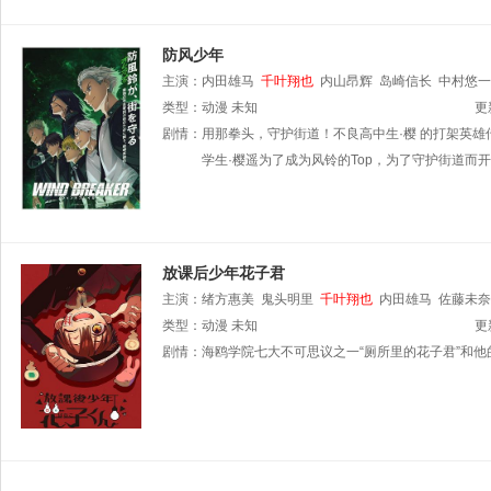
防风少年
主演：
内田雄马
千叶翔也
内山昂辉
岛崎信长
中村悠一
类型：
动漫
未知
更
剧情：
用那拳头，守护街道！不良高中生·樱 的打架英
学生·樱遥为了成为风铃的Top，为了守护街道而
放课后少年花子君
主演：
绪方惠美
鬼头明里
千叶翔也
内田雄马
佐藤未奈
类型：
动漫
未知
更
剧情：
海鸥学院七大不可思议之一“厕所里的花子君”和