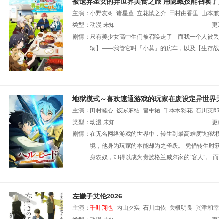
被遗弃圣女的异世界美食之旅 用隐藏技能召唤了
主演：
小野友树
诸星堇
立花慎之介
田村由香里
山本兼
类型：
动漫
未知
更
剧情：
只有美少女高中生们被召唤走了，而我一个人被丢
辆】——我管它叫「小莫」的房车，以及【生存战
地狱模式～喜欢速通游戏的玩家在废设定异世界
主演：
田村睦心
饭冢麻结
畠中祐
千本木彩花
石川英郎
类型：
动漫
未知
更
剧情：
在无名网络游戏的世界中，转生到最高难度“地狱
境，他身为玩家的本能却为之雀跃。 凭借转生时
身农奴，却得以成为贵族格兰威尔家的“客人”。 
左撇子艾伦2026
主演：
千叶翔也
内山夕实
石川由依
关根明良
兴津和幸