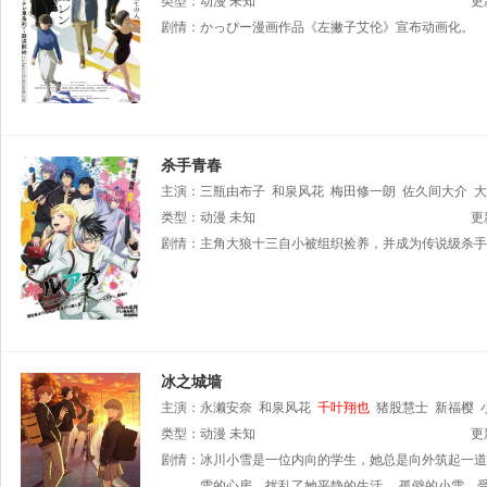
类型：
动漫
未知
更
剧情：
かっぴー漫画作品《左撇子艾伦》宣布动画化。
杀手青春
主演：
三瓶由布子
和泉风花
梅田修一朗
佐久间大介
大
类型：
动漫
未知
更
剧情：
主角大狼十三自小被组织捡养，并成为传说级杀手
冰之城墙
主演：
永濑安奈
和泉风花
千叶翔也
猪股慧士
新福樱
类型：
动漫
未知
更
剧情：
冰川小雪是一位内向的学生，她总是向外筑起一道
雪的心房，扰乱了她平静的生活。 孤僻的小雪、