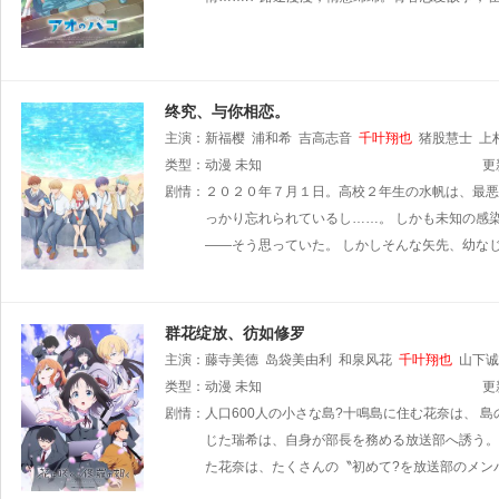
终究、与你相恋。
主演：
新福樱
浦和希
吉高志音
千叶翔也
猪股慧士
上
类型：
动漫
未知
更
剧情：
２０２０年７月１日。高校２年生の水帆は、最悪
っかり忘れられているし……。 しかも未知の感
――そう思っていた。 しかしそんな矢先、幼な
群花绽放、彷如修罗
主演：
藤寺美德
岛袋美由利
和泉风花
千叶翔也
山下诚
类型：
动漫
未知
更
剧情：
人口600人の小さな島?十鳴島に住む花奈は、 
じた瑞希は、自身が部長を務める放送部へ誘う。
た花奈は、たくさんの〝初めて?を放送部のメン