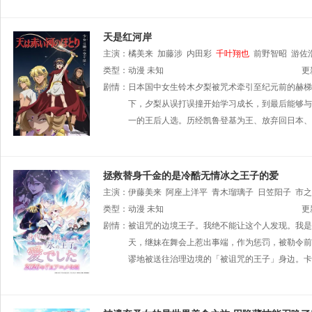
天是红河岸
主演：
橘美来
加藤涉
内田彩
千叶翔也
前野智昭
游佐
希
类型：
动漫
未知
更
剧情：
日本国中女生铃木夕梨被咒术牵引至纪元前的赫梯
下，夕梨从误打误撞开始学习成长，到最后能够与
一的王后人选。历经凯鲁登基为王、放弃回日本、
拯救替身千金的是冷酷无情冰之王子的爱
主演：
伊藤美来
阿座上洋平
青木瑠璃子
日笠阳子
市之
类型：
动漫
未知
更
剧情：
被诅咒的边境王子。我绝不能让这个人发现。我是
天，继妹在舞会上惹出事端，作为惩罚，被勒令前
谬地被送往治理边境的「被诅咒的王子」身边。卡