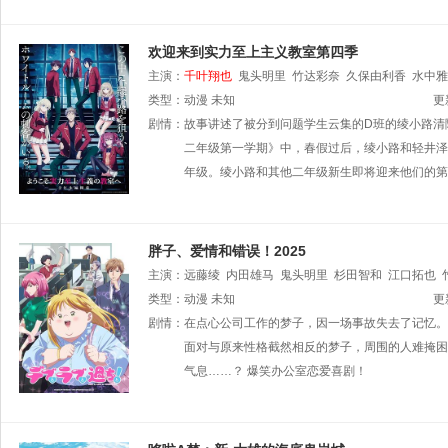
欢迎来到实力至上主义教室第四季
主演：
千叶翔也
鬼头明里
竹达彩奈
久保由利香
水中雅
类型：
动漫
未知
更
剧情：
故事讲述了被分到问题学生云集的D班的绫小路清
二年级第一学期》中，春假过后，绫小路和轻井泽
年级。绫小路和其他二年级新生即将迎来他们的第
胖子、爱情和错误！2025
主演：
远藤绫
内田雄马
鬼头明里
杉田智和
江口拓也
类型：
动漫
未知
更
剧情：
在点心公司工作的梦子，因一场事故失去了记忆。
面对与原来性格截然相反的梦子，周围的人难掩困
气息……？ 爆笑办公室恋爱喜剧！