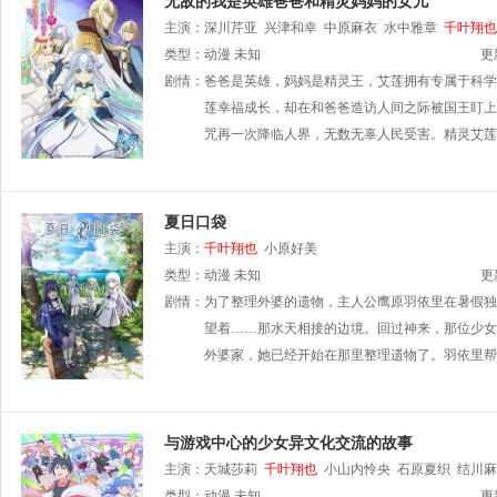
无敌的我是英雄爸爸和精灵妈妈的女儿
主演：
深川芹亚
兴津和幸
中原麻衣
水中雅章
千叶翔也
类型：
动漫
未知
更
剧情：
爸爸是英雄，妈妈是精灵王，艾莲拥有专属于科学
莲幸福成长，却在和爸爸造访人间之际被国王盯上
咒再一次降临人界，无数无辜人民受害。精灵艾莲
夏日口袋
主演：
千叶翔也
小原好美
类型：
动漫
未知
更
剧情：
为了整理外婆的遗物，主人公鹰原羽依里在暑假独
望着……那水天相接的边境。回过神来，那位少女
外婆家，她已经开始在那里整理遗物了。羽依里帮
与游戏中心的少女异文化交流的故事
主演：
天城莎莉
千叶翔也
小山内怜央
石原夏织
结川麻
类型：
动漫
未知
更