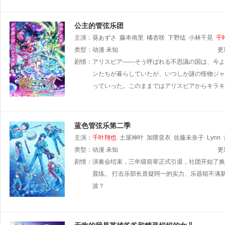
公主的管弦乐团
主演：
葵あずさ
藤本侑里
橘杏咲
下野纮
小林千晃
千
类型：
动漫
未知
更
剧情：
アリスピア――そう呼ばれる不思議の国は、今よ
ンたちが暮らしていたが、いつしか謎の怪物ジャ
っていった。このままではアリスピアからキラキ
蓝色管弦乐第二季
主演：
千叶翔也
土屋神叶
加隈亚衣
佐藤未奈子
Lynn
舞
类型：
渊上舞
动漫
置鲇龙太郎
未知
斋藤千和
金子隼人
小野大辅
更
剧情：
演奏会结束，三年级前辈正式引退，社团开始了换
晨练。 打击乐部长质疑阿一的实力、乐器组不满
波？