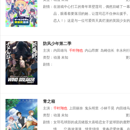
剧情：
在游戏中心打工的青年草壁莲司，偶然目睹了一幕
品，眼看着要落泪的她，让莲司忍不住伸出援手。在成功
恋人！）这是与一位可爱而天真烂漫的英国少女的
防风少年第二季
主演：
内田雄马
千叶翔也
内山昂辉
岛崎信长
丰永利行
类型：
动漫
未知
更
剧情：
青之箱
主演：
千叶翔也
上田丽奈
鬼头明里
小林千晃
内田雄马
类型：
动漫
未知
更
剧情：
女羽毛球部的成员猪股大喜暗恋女子篮球部的鹿野
情……!? 路途漫漫，情意绵绵。青春恋爱故事，