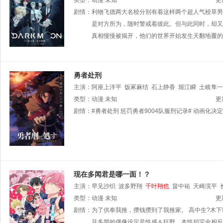
类型：
动漫
未知
更
剧情：
利物飞德两大名校分别有着这样两个超人气校草男团
是对方所为，随时警戒着彼此。但与此同时，却又
真相慢慢被揭开，他们的世界开始发生天翻地覆的变化
勇者处刑
主演：
阿座上洋平
饭冢麻结
石上静香
堀江瞬
土岐隼一
类型：
动漫
未知
更
剧情：
#勇者处刑 惩罚勇者9004队服刑记录# 动画化决定！ PV链接： h
现在多闻君是哪一面！？
主演：
早见沙织
波多野翔
千叶翔也
畠中祐
天崎滉平
类型：
动漫
未知
更
剧情：
为了供奉我推，攒钱攒到了我推家。 高中生?木
且多闻的偶像设定是性感＆狂野，本性却完全相反