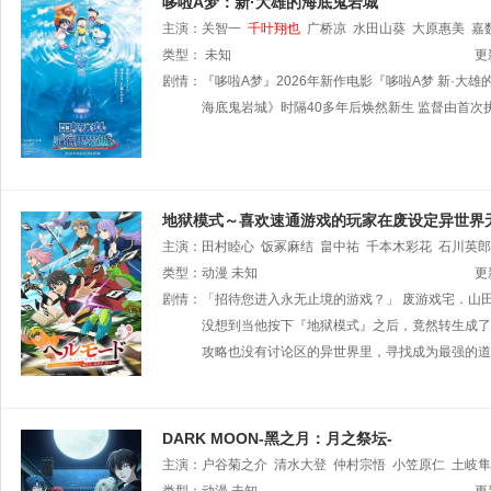
哆啦A梦：新·大雄的海底鬼岩城
主演：
关智一
千叶翔也
广桥凉
水田山葵
大原惠美
嘉
类型：
未知
更
剧情：
『哆啦A梦』2026年新作电影『哆啦A梦 新·大
海底鬼岩城》时隔40多年后焕然新生 监督由首次
地狱模式～喜欢速通游戏的玩家在废设定异世界
主演：
田村睦心
饭冢麻结
畠中祐
千本木彩花
石川英郎
类型：
动漫
未知
更
剧情：
「招待您进入永无止境的游戏？」 废游戏宅．山
没想到当他按下『地狱模式』之后，竟然转生成了
攻略也没有讨论区的异世界里，寻找成为最强的道
DARK MOON-黑之月：月之祭坛-
主演：
户谷菊之介
清水大登
仲村宗悟
小笠原仁
土岐隼