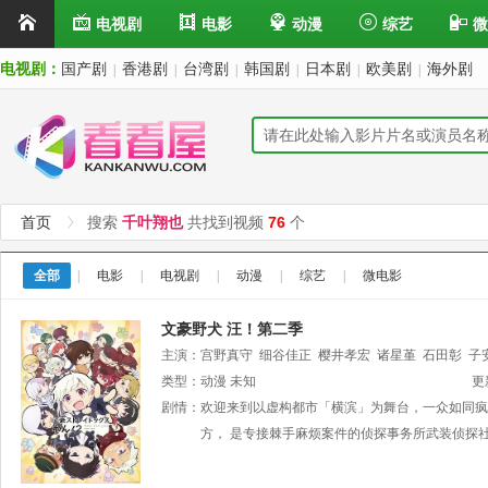
电视剧
电影
动漫
综艺
微
电视剧：
国产剧
香港剧
台湾剧
韩国剧
日本剧
欧美剧
海外剧
|
|
|
|
|
|
首页
搜索
千叶翔也
共找到视频
76
个
全部
|
电影
|
电视剧
|
动漫
|
综艺
|
微电影
文豪野犬 汪！第二季
主演：
宫野真守
细谷佳正
樱井孝宏
诸星堇
石田彰
子
毅
类型：
阿座上洋平
动漫
未知
千叶翔也
林勇
上村祐翔
更
剧情：
欢迎来到以虚构都市「横滨」为舞台，一众如同疯
方， 是专接棘手麻烦案件的侦探事务所武装侦探