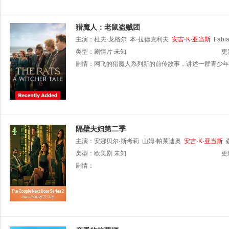
猎魔人：老鼠盗贼团
主演：
杜夫·龙格尔
本·拉德克利夫
安吉·K·亚当斯
Fabi
类型：
剧情片
未知
更
剧情：
网飞的猎魔人系列新的前传故事，讲述一群青少年
隔壁夫妇第二季
主演：
安娜贝尔·斯考莉
山姆·帕莱迪奥
安吉·K·亚当斯
杰夫·劳勒
类型：
欧美剧
艾米·特里格
未知
Dianne
Weller
婕姬·克卢恩
坦
更
剧情：