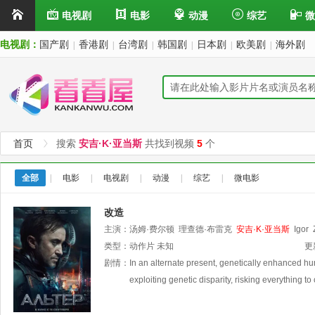
电视剧
电影
动漫
综艺
微
电视剧：
国产剧
香港剧
台湾剧
韩国剧
日本剧
欧美剧
海外剧
|
|
|
|
|
|
首页
搜索
安吉·K·亚当斯
共找到视频
5
个
全部
|
电影
|
电视剧
|
动漫
|
综艺
|
微电影
改造
主演：
汤姆·费尔顿
理查德·布雷克
安吉·K·亚当斯
Igor
类型：
动作片
未知
更
剧情：
In an alternate present, genetically enhanced hum
exploiting genetic disparity, risking everything t