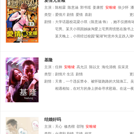
爱情无全顺
主演：
陈柏霖
陈意涵
郭书瑶
姜康哲
安唯绫
张少怀
潘
类型：
爱情片
剧情
爱情
喜剧
更
剧情：
大学话题校花梁小琪（陈意涵 饰），她不仅拥有
宅男。某天小琪因姊妹淘爱上宅男而愤怒在脸书上
某天晚上，小琪经过校园“菊湖”时意外失足跌入
基隆
主演：
任帅
安唯绫
高允汉
陈以文
海伦清桃
应采灵
类型：
剧情片
生活
剧情
更
剧情：
天青，一个违反禁令、被怀疑跑路的大陆渔工。吴
相遇相知，在对方的身上拼命寻求慰藉。在这一夜
结婚好吗
主演：
天心
修杰楷
邵翔
安唯绫
类型：
台湾剧
剧情
言情
搞笑
更