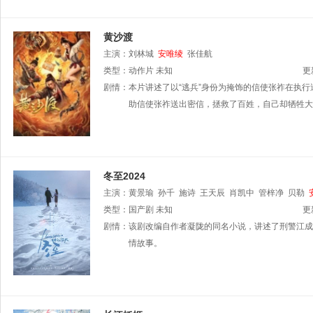
黄沙渡
主演：
刘林城
安唯绫
张佳航
类型：
动作片
未知
更
剧情：
本片讲述了以“逃兵”身份为掩饰的信使张祚在执
助信使张祚送出密信，拯救了百姓，自己却牺牲大
冬至2024
主演：
黄景瑜
孙千
施诗
王天辰
肖凯中
管梓净
贝勒
类型：
国产剧
未知
更
剧情：
该剧改编自作者凝陇的同名小说，讲述了刑警江成
情故事。