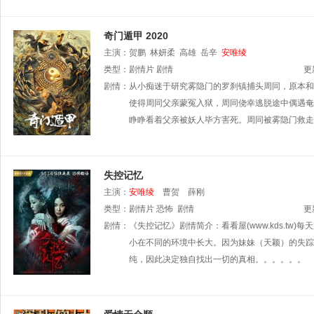
奇门遁甲 2020
主演：
贺鹏
林妍柔
高雄
岳辛
安唯绫
类型：
剧情片
剧情
更
剧情：
从小痴迷于研究雾隐门的罗刹镇捕头周同，原本和
使得周同父亲蒙冤入狱，周同侥幸逃脱途中偶遇奄
睁睁看着父亲被妖人毕方害死。周同被雾隐门救走
失控记忆
主演：
安唯绫
曹贺
薛刚
类型：
剧情片
恐怖
剧情
更
剧情：
《失控记忆》剧情简介：看看屋(www.kds.t
小在不同的环境中长大。因为妹妹（天颖）的失踪
纯，因此决定独自找出一切的真相。。。。。。