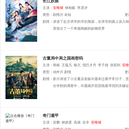
长江妖姬
主演：
安唯绫
林柏叡
李丞汐
类型：
剧情片
未知
更
剧情：
讲述了赴京求学的书生隋源，在求学的路上误入锦
营造出了一个奇诡绚丽的妖物世界
古董局中局之国画密码
主演：
韩栋
王蕴凡
喻亢
强巴才丹
李子雄
张双利
安唯
类型：
动作片
剧情
更
剧情：
影片讲述了小古董店老板许愿本过着平常日子，意
分夺秒的调查中，许愿揭开层层线索寻找到关键证
奇门遁甲
主演：
贺鹏
林妍柔
高雄
岳辛
安唯绫