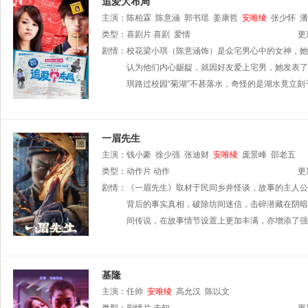
追爱大布局
主演：
陈柏霖
陈意涵
郭书瑶
姜康哲
安唯绫
张少怀
潘
类型：
喜剧片
喜剧
爱情
更
剧情：
校花梁小琪（陈意涵饰）是众宅男心中的女神，她
认为他们内心龌龊，就因好友爱上宅男，她发表了
琪路过校园“菊湖”不甚落水，奇怪的是湖水竟立
一眉先生
主演：
钱小豪
徐少强
张迪财
安唯绫
庞景峰
邵老五
类型：
动作片
动作
更
剧情：
《一眉先生》取材于民间乡井怪谈，故事的主人公
背后的事实真相，破除坊间迷信，击碎潜藏在阴暗
间传说，在故事情节设置上更加丰满，亦增添了强
基隆
主演：
任帅
安唯绫
高允汉
陈以文