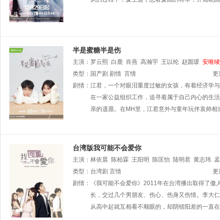
半是蜜糖半是伤
主演：
罗云熙
白鹿
肖燕
高瀚宇
王以纶
赵圆瑗
安唯绫
类型：
国产剧
剧情
言情
更
剧情：
江君，一个对眼泪重度过敏的女孩，有着经济学与
在一家公益组织工作，追寻着属于自己内心的生活
亲的遗愿。在MH里，江君意外与童年玩伴袁帅相
台湾版我可能不会爱你
主演：
林依晨
陈柏霖
王阳明
陈匡怡
陆明君
黄志玮
孟
昱纬
类型：
余怡萱
台湾剧
刘引商
言情
张萍萍
周丹薇
马世莉
安唯绫
丫
更
林志儒
剧情：
《我可能不会爱你》2011年在台湾播出取得了傲
瞿友宁
林政逸
陈奕达
季芮彤
篠崎翎榕
朱丽君
宜萱老师
长，交过几个男朋友、伤心、伤身又伤情。李大仁
邱彦翔
励政达
詹乃蓁
从高中起就互相看不顺眼的，却阴错阳差的一直在