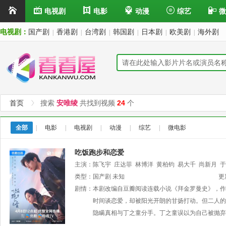
电视剧
电影
动漫
综艺
微
电视剧：
国产剧
香港剧
台湾剧
韩国剧
日本剧
欧美剧
海外剧
|
|
|
|
|
|
首页
搜索
安唯绫
共找到视频
24
个
全部
|
电影
|
电视剧
|
动漫
|
综艺
|
微电影
吃饭跑步和恋爱
主演：
陈飞宇
庄达菲
林博洋
黄柏钧
易大千
尚新月
于
类型：
国产剧
未知
更
剧情：
本剧改编自豆瓣阅读连载小说《拜金罗曼史》，作
时间谈恋爱，却被阳光开朗的甘扬打动。但二人的
隐瞒真相与丁之童分手。丁之童误以为自己被抛弃