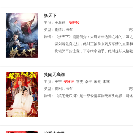
妖天下
主演：
王海祥
安唯绫
类型：
剧情片
未知
更
剧情：
《妖天下》剧情简介：大唐末年边陲之地的古墓之
谋划着化身之法，此时正被前来刺探军情的血童和
统领郭平的注意，下令缉拿凶手。此时捉妖人柳毅
笑闹无底洞
主演：
王宁
安唯绫
雪雯
桑平
宋熹
李彧
类型：
喜剧片
未知
更
剧情：
《笑闹无底洞》是一部爱情喜剧无厘头电影，讲述