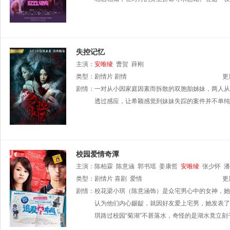
失控记忆
主演：
安唯绫
曹贺
薛刚
类型：
剧情片
剧情
更
剧情：
一对从小因家庭因素而拆散的双胞胎姊妹，两人从
透过感应，让希颖感觉到妹妹失踪的案件并不单纯
校园爱情奇潭
主演：
陈柏霖
陈意涵
郭书瑶
姜康哲
安唯绫
张少怀
潘
类型：
剧情片
喜剧
爱情
更
剧情：
校花梁小琪（陈意涵饰）是众宅男心中的女神，她
认为他们内心龌龊，就因好友爱上宅男，她发表了
琪路过校园“菊湖”不甚落水，奇怪的是湖水竟立