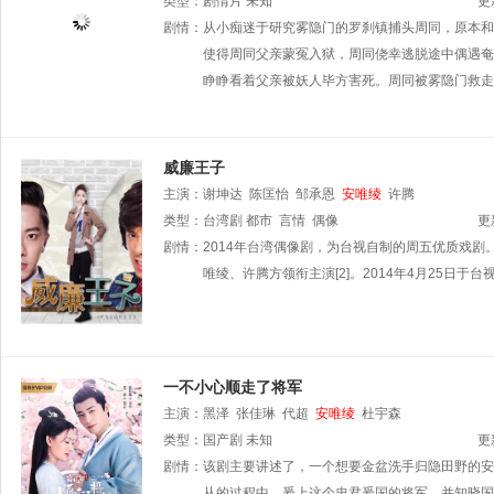
类型：
剧情片
未知
更
剧情：
从小痴迷于研究雾隐门的罗刹镇捕头周同，原本和
使得周同父亲蒙冤入狱，周同侥幸逃脱途中偶遇奄
睁睁看着父亲被妖人毕方害死。周同被雾隐门救走
威廉王子
主演：
谢坤达
陈匡怡
邹承恩
安唯绫
许腾
类型：
台湾剧
都市
言情
偶像
更
剧情：
2014年台湾偶像剧，为台视自制的周五优质戏
唯绫、许腾方领衔主演[2]。2014年4月25日于
一不小心顺走了将军
主演：
黑泽
张佳琳
代超
安唯绫
杜宇森
类型：
国产剧
未知
更
剧情：
该剧主要讲述了，一个想要金盆洗手归隐田野的安
从的过程中，爰上这个忠君爰国的将军，并知晓国