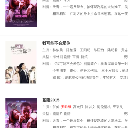
类型：
剧情片
未知
更
剧情：
天青，一个违反禁令、被怀疑跑路的大陆渔工。吴
相遇相知，在对方的身上拼命寻求慰藉。在这一夜
我可能不会爱你
主演：
林依晨
陈柏霖
王阳明
陈匡怡
陆明君
黄志
乔
类型：
马囡
海外剧
谢宇威
剧情
言情
余昱纬
搞笑
余怡萱
刘引商
张萍萍
更
剧情：
《我可能不会爱你》剧情简介：看看屋每天第一时
个男朋友，伤心、伤身又伤情。 三十岁那天，她
霖 饰)，是航空公司的地勤督导，年轻有为，交过
基隆2015
主演：
任帅
安唯绫
高允汉
陈以文
海伦清桃
应采灵
类型：
剧情片
剧情
更
剧情：
天青，一个违反禁令、被怀疑跑路的大陆渔工。吴
相遇相知，在对方的身上拼命寻求慰藉。在这一夜