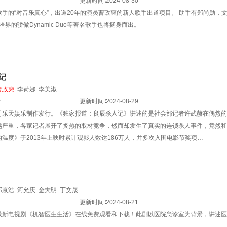
更新时间∶
2024-08-30
手的“对音乐真心”，出道20年的演员曹政奭的新人歌手出道项目。 助手有郑尚勋，
哈界的骄傲Dynamic Duo等著名歌手也将挺身而出。
记
曹政奭
李荷娜
李美淑
情
更新时间∶
2024-08-29
司乐天娱乐制作发行。《独家报道：良辰杀人记》讲述的是社会部记者许武赫在偶然的
越严重，各家记者展开了炙热的取材竞争，然而却发生了真实的连锁杀人事件，竟然和
温度》于2013年上映时累计观影人数达186万人，并多次入围电影节奖项…
郑京浩
河允庆
金大明
丁文晟
更新时间∶
2024-08-21
最新电视剧《机智医生生活》在线免费观看和下载！此剧以医院急诊室为背景，讲述医