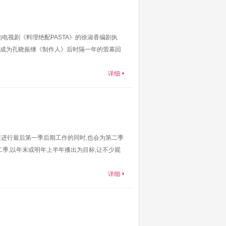
电视剧《料理绝配PASTA》的徐淑香编剧执
成为孔晓振继《制作人》后时隔一年的萤幕回
详细
在进行最后第一季后期工作的同时,也会为第二季
二季,以年末或明年上半年播出为目标,让不少观
详细