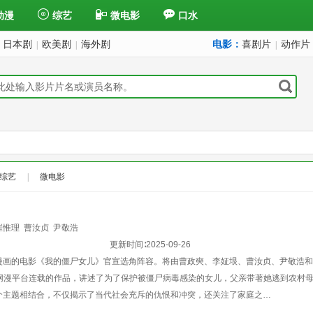
动漫
综艺
微电影
口水
日本剧
欧美剧
海外剧
电影：
喜剧片
动作片
|
|
|
综艺
|
微电影
崔惟理
曹汝贞
尹敬浩
更新时间∶
2025-09-26
漫画的电影《我的僵尸女儿》官宣选角阵容。将由曹政奭、李姃垠、曹汝贞、尹敬浩和
ver网漫平台连载的作品，讲述了为了保护被僵尸病毒感染的女儿，父亲带著她逃到农村
个主题相结合，不仅揭示了当代社会充斥的仇恨和冲突，还关注了家庭之…