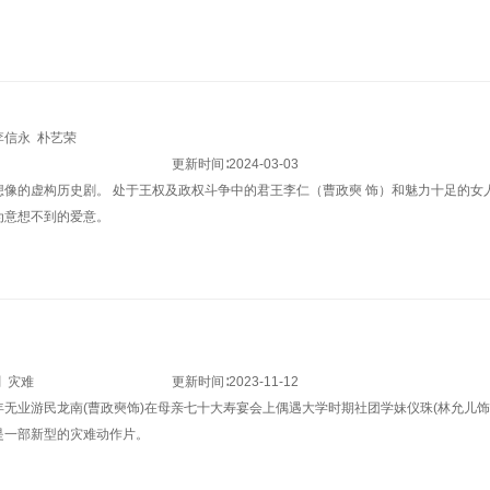
李信永
朴艺荣
更新时间∶
2024-03-03
想像的虚构历史剧。 处于王权及政权斗争中的君王李仁（曹政奭 饰）和魅力十足的女
为意想不到的爱意。
剧
灾难
更新时间∶
2023-11-12
年无业游民龙南(曹政奭饰)在母亲七十大寿宴会上偶遇大学时期社团学妹仪珠(林允儿
是一部新型的灾难动作片。