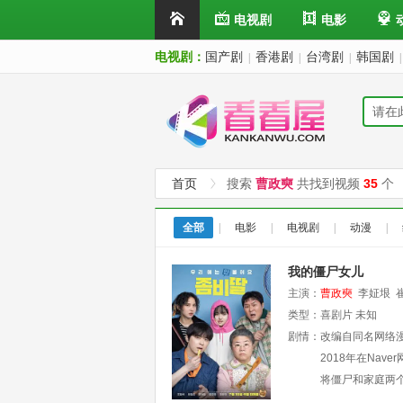
电视剧
电影
电视剧：
国产剧
香港剧
台湾剧
韩国剧
|
|
|
|
首页
搜索
曹政奭
共找到视频
35
个
全部
|
电影
|
电视剧
|
动漫
|
我的僵尸女儿
主演：
曹政奭
李姃垠
类型：
喜剧片
未知
剧情：
改编自同名网络
2018年在Na
将僵尸和家庭两