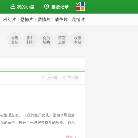
我的小屋
播放记录
科幻片
恐怖片
爱情片
战争片
剧情片
|
|
|
|
|
最近
影片
会员
留言
收藏
更新
排行
帮助
反馈
本站
上一页
下一页
崔惟理主演。 《我的僵尸女儿》是由李胤昌於
母亲的家中，展开了一段艰苦奋斗的故事。 作品
详细