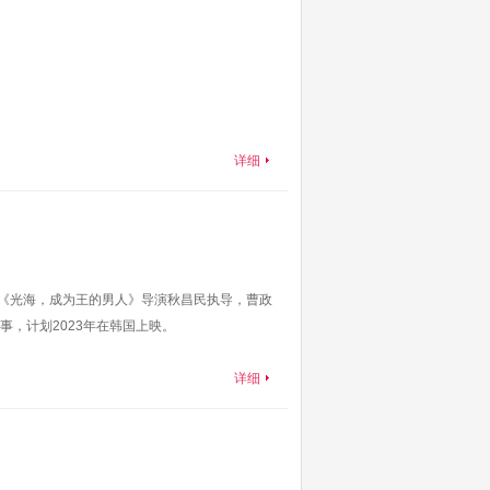
详细
情片，由《光海，成为王的男人》导演秋昌民执导，曹政
，计划2023年在韩国上映。
详细