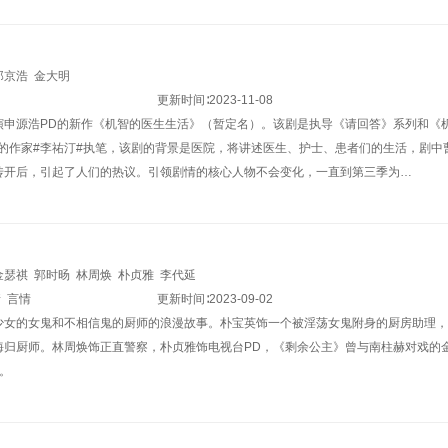
郑京浩
金大明
更新时间∶
2023-11-08
演申源浩PD的新作《机智的医生生活》（暂定名）。该剧是执导《请回答》系列和《
作的作家#李祐汀#执笔，该剧的背景是医院，将讲述医生、护士、患者们的生活，剧
传开后，引起了人们的热议。引领剧情的核心人物不会变化，一直到第三季为…
金瑟祺
郭时旸
林周焕
朴贞雅
李代延
情
言情
更新时间∶
2023-09-02
少女的女鬼和不相信鬼的厨师的浪漫故事。朴宝英饰一个被淫荡女鬼附身的厨房助理，
海归厨师。林周焕饰正直警察，朴贞雅饰电视台PD，《剩余公主》曾与南柱赫对戏的
。