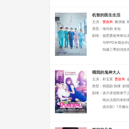
机智的医生生活
主演：
曹政奭
柳演锡
类型：
海外剧
未知
剧情：
据悉曹政奭将出
与申PD长期合
拍摄三季的消息
哦我的鬼神大人
主演：
朴宝英
曹政奭
类型：
韩国剧
惊悚
剧
剧情：
该片讲述附身于
饰从法国归来的
俱乐部》7月播出