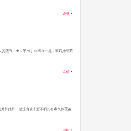
详细
人姜熙秀（申世景 饰）纠缠在一起，而后她隐藏
详细
饰)并和她和一起逃出被来源不明的有毒气体覆盖
详细