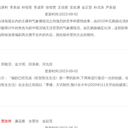
高庚杓
李美淑
朴智英
李成宰
徐智慧
文佳煐
安友渊
金正贤
朴贞洙
尹多勋
笑
更新时间∶
2023-09-02
述电视台内的主播和气象播报员之间激烈的竞争和爱情故事，由2010年孔晓振出演的
积极商讨中的角色为剧中既没钱又没背景的气象播报员。如孔晓振确定出演，这部剧将
她和徐淑香编剧再次携手合作的作品，因此格外受到大众的期待。
、郑敬淏、金大明、田美都、河允庆
更新时间∶
2023-09-02
方面表示：「编剧已经完成《机智医生生活》第一季的剧本,下周将进行最后一次的拍摄。
医生生活》在企划之初就以「季播」方式制作,预计在今年(2020年)11月开始拍摄第
曹政奭
廉晶雅
全慧珍
金起范