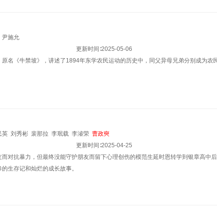
尹施允
更新时间∶
2025-05-06
》原名《牛禁坡》，讲述了1894年东学农民运动的历史中，同父异母兄弟分别成为农
民英
刘秀彬
裴那拉
李珉载
李濬荣
曹政奭
更新时间∶
2025-04-25
友而对抗暴力，但最终没能守护朋友而留下心理创伤的模范生延时恩转学到银章高中后
惨的生存记和灿烂的成长故事。