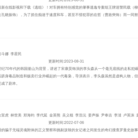
更新时间∶
2023-08-31
最新在线影视和下载《逃组》！对车拥有特别感觉的肇事逃逸专案组王牌巡警民载（柳
（孔晓振饰），为了抓住痴迷于速度和车，甚至不惜犯罪的在哲（曹政奭饰）而一同努
裴斗娜
李星民
更新时间∶
2023-08-31
世纪70年代的韩国釜山为背景，讲述了宋康昊饰演的李头森从一个毫无底线的走私犯崛
后跻身毒品制造和贩卖行业并崛起的一代毒枭，导演表示，李头森虽然是虚构人物，但
完成了剧本。
金宣虎
林世美
郑海钧
李代延
金英熊
吴义植
李浩沅
姜声振
尹奉吉
李澾
卢英洙
子妍
柳泰浩
柳惠琳
权爀
李真熙
更新时间∶
张胜祖
2022-07-06
金民钟
李时言
朴真珠
廉东宪
文英东
猾的骗子无端灵魂附体的正义警察和挑剔泼辣的女记者之间发生的奇幻搜查罗曼史故事