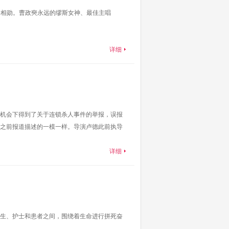
文相勋。曹政奭永远的缪斯女神、最佳主唱
详细
机会下得到了关于连锁杀人事件的举报，误报
之前报道描述的一模一样。导演卢德此前执导
详细
生、护士和患者之间，围绕着生命进行拼死奋