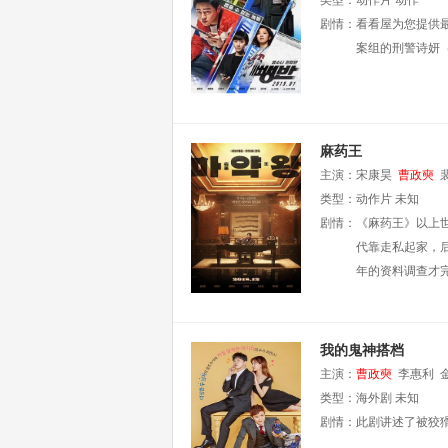
类型：
动作片
动作
剧情：
看看屋为您提供
案组的刑警诗妍
麻药王
主演：
宋康昊
曹政奭
类型：
动作片
未知
剧情：
《麻药王》以上
代靠走私起家，
年的资料调查才
我的鬼神搭档
主演：
曹政奭
李惠利
钟范
类型：
裴珉廷
海外剧
闵成旭
未知
玉
剧情：
此剧讲述了被狡