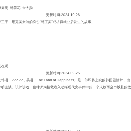
李周明
韩善花
金太勋
更新时间∶
2024-10-26
韩正宇，用完美女装的身份“韩正美”成功再就业后发生的故事。
刘在明
更新时间∶
2024-09-26
语：??? ??，英语：The Land of Happiness）是一部即将上映的韩国剧
宰明主演。该片讲述一位律师为拯救卷入动摇现代史事件中的一个人物而全力以赴的故事