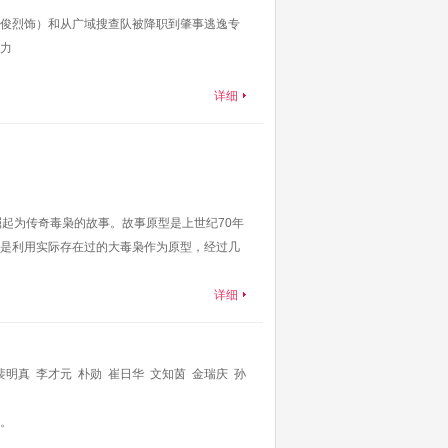
俊烈饰）和从广域搜查队被降职到肇事逃逸专
力
详细
起为传奇毒枭的故事。故事原型是上世纪70年
是利用实际存在过的大毒枭作为原型，经过几
详细
裴明真
李才元
朴勋
崔日华
文知茵
金瑞庆
孙
尹柱万
崔旻
。