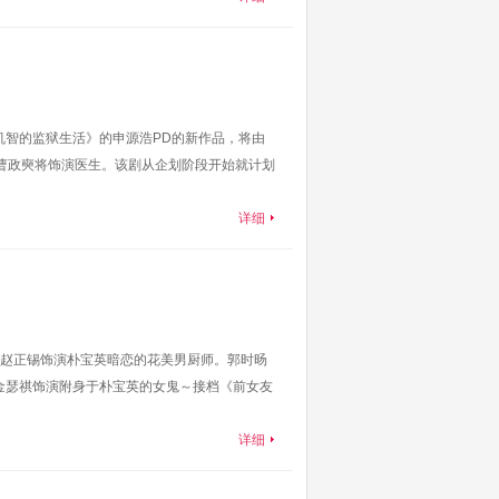
机智的监狱生活》的申源浩PD的新作品，将由
中曹政奭将饰演医生。该剧从企划阶段开始就计划
详细
赵正锡饰演朴宝英暗恋的花美男厨师。郭时旸
金瑟祺饰演附身于朴宝英的女鬼～接档《前女友
详细