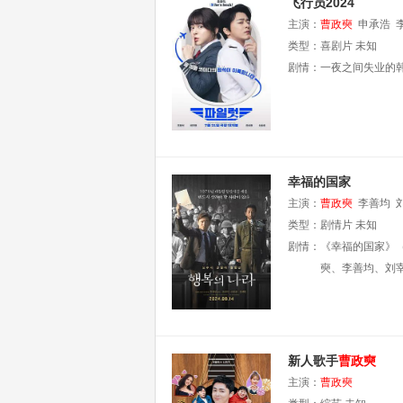
飞行员2024
主演：
曹政奭
申承浩
类型：
喜剧片
未知
剧情：
一夜之间失业的
幸福的国家
主演：
曹政奭
李善均
类型：
剧情片
未知
剧情：
《幸福的国家》（韩
奭、李善均、刘
新人歌手
曹政奭
主演：
曹政奭