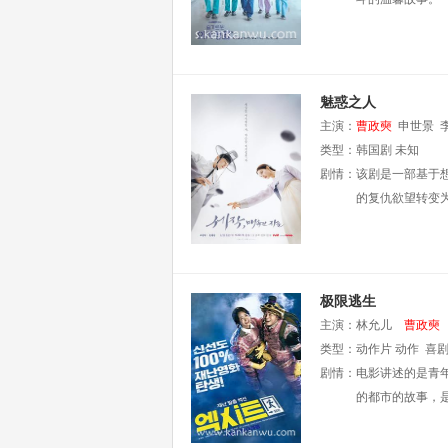
魅惑之人
主演：
曹政奭
申世景
类型：
韩国剧
未知
剧情：
该剧是一部基于
的复仇欲望转变
极限逃生
主演：
林允儿
曹政奭
类型：
动作片
动作
喜
剧情：
电影讲述的是青
的都市的故事，