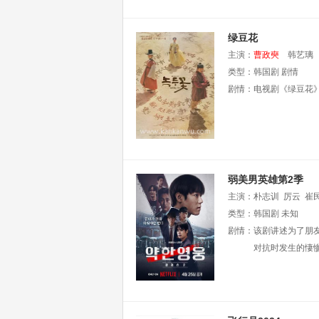
绿豆花
主演：
曹政奭
韩艺璃
类型：
韩国剧
剧情
剧情：
电视剧《绿豆花
弱美男英雄第2季
主演：
朴志训
厉云
崔
类型：
韩国剧
未知
剧情：
该剧讲述为了朋
对抗时发生的悽