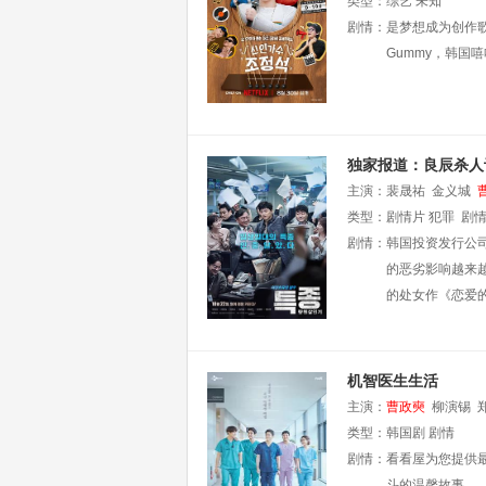
类型：
综艺
未知
剧情：
是梦想成为创作歌
Gummy，韩国嘻
独家报道：良辰杀人
主演：
裴晟祐
金义城
类型：
剧情片
犯罪
剧
剧情：
韩国投资发行公
的恶劣影响越来
的处女作《恋爱的
机智医生生活
主演：
曹政奭
柳演锡
类型：
韩国剧
剧情
剧情：
看看屋为您提供
斗的温馨故事。