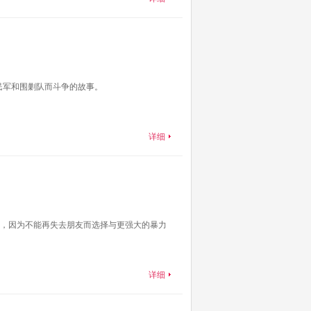
民军和围剿队而斗争的故事。
详细
，因为不能再失去朋友而选择与更强大的暴力
详细