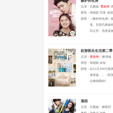
嫉妒的化身
主演：
孔晓振
曹政奭
类型：
韩国剧
言情
搞
剧情：
《嫉妒的化身》叙
笔。目前孔晓振
归之作，也将是
机智医生生活第二季
主演：
曹政奭
、柳演锡
类型：
韩国剧
未知
剧情：
在21日,tvN
做准备。」《机智
众都很期待!
逃组
主演：
孔晓振
柳俊烈