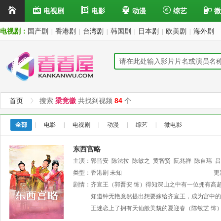
电视剧
电影
动漫
综艺
微
电视剧：
国产剧
香港剧
台湾剧
韩国剧
日本剧
欧美剧
海外剧
|
|
|
|
|
|
首页
搜索
梁竞徽
共找到视频
84
个
全部
|
电影
|
电视剧
|
动漫
|
综艺
|
微电影
东西宫略
主演：
郭晋安
陈法拉
陈敏之
黄智贤
阮兆祥
陈自瑶
吕
类型：
香港剧
未知
更
剧情：
齐宣王（郭晋安 饰）得知深山之中有一位拥有高
知道钟无艳竟然提出想要嫁给齐宣王，成为宫中的
王迷恋上了拥有天仙般美貌的夏迎春（陈敏芝 饰