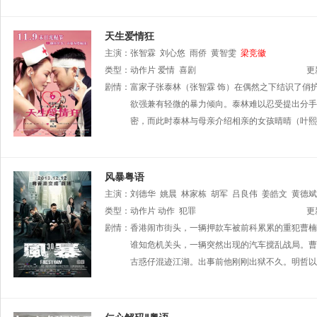
天生爱情狂
主演：
张智霖
刘心悠
雨侨
黄智雯
梁竞徽
类型：
动作片
爱情
喜剧
更
剧情：
富家子张泰林（张智霖 饰）在偶然之下结识了俏
欲强兼有轻微的暴力倾向。泰林难以忍受提出分手
密，而此时泰林与母亲介绍相亲的女孩晴晴（叶熙
风暴粤语
主演：
刘德华
姚晨
林家栋
胡军
吕良伟
姜皓文
黄德斌
沛妍
类型：
黄智贤
动作片
卢海鹏
动作
犯罪
冼色丽
更
剧情：
香港闹市街头，一辆押款车被前科累累的重犯曹楠
谁知危机关头，一辆突然出现的汽车搅乱战局。曹
古惑仔混迹江湖。出事前他刚刚出狱不久。明哲以