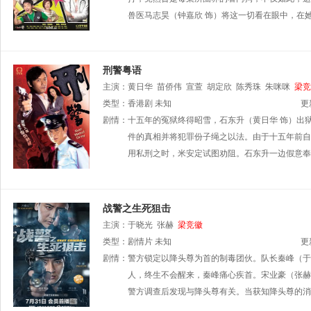
兽医马志昊（钟嘉欣 饰）将这一切看在眼中，在
刑警粤语
主演：
黄日华
苗侨伟
宣萱
胡定欣
陈秀珠
朱咪咪
梁竞
类型：
香港剧
未知
更
剧情：
十五年的冤狱终得昭雪，石东升（黄日华 饰）出
件的真相并将犯罪份子绳之以法。由于十五年前自
用私刑之时，米安定试图劝阻。石东升一边假意奉
战警之生死狙击
主演：
于晓光
张赫
梁竞徽
类型：
剧情片
未知
更
剧情：
警方锁定以降头尊为首的制毒团伙。队长秦峰（于
人，终生不会醒来，秦峰痛心疾首。宋业豪（张赫
警方调查后发现与降头尊有关。当获知降头尊的消