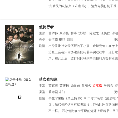
玩 精灵的冼洁贞（乐瞳 饰）、清贫电脑仔杨子基
使徒行者
主演：
苗侨伟
佘诗曼
林峯
沈震轩
陈敏之
江美仪
许绍
生
类型：
李冈龙
香港剧
林伟
犯罪
何启南
剧情
张振朗
张国强
贝安琪
罗乐林
更
剧情：
出身香港社会最底层的丁小嘉（佘诗曼饰）在考上
追查三合会头目游达富的犯罪事实过程中，道行意
录。在此之后，道行的同袍刑事情报科总督察卓凯
倩女喜相逢
主演：
薛家燕
萧正楠
汤盈盈
滕丽名
梁竞徽
吴若希
梁
类型：
香港剧
未知
更
剧情：
书生宁采臣（萧正楠 饰）和二哥宁采君（梁烈唯
寺，虽然传闻这里有猛鬼出没，但总比睡在路面被
不一样。 聂小倩附在宁采臣的灯笼上跟着书生回