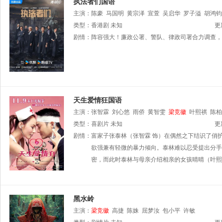
执法者们国语
主演：
陈豪
马国明
黄宗泽
宣萱
吴启华
罗子溢
胡鸿钧
徐荣
类型：
潘志文
香港剧
李尔晨
未知
涂毓麟
黎泽恩
更
剧情：
阵容强大！廉政公署、警队、律政司署合力调查，
天生爱情狂国语
主演：
张智霖
刘心悠
雨侨
黄智雯
梁竞徽
叶熙祺
陈柏
类型：
喜剧片
未知
更
剧情：
富家子张泰林（张智霖 饰）在偶然之下结识了俏
欲强兼有轻微的暴力倾向。泰林难以忍受提出分手
密，而此时泰林与母亲介绍相亲的女孩晴晴（叶熙
黑水岭
主演：
梁竞徽
高捷
陈姝
屈梦汝
包小平
许敏