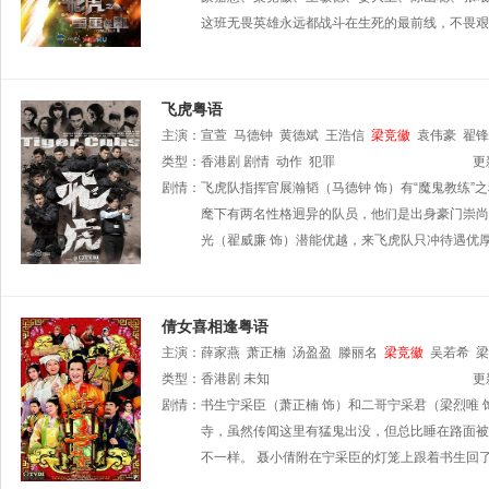
这班无畏英雄永远都战斗在生死的最前线，不畏艰
飞虎粤语
主演：
宣萱
马德钟
黄德斌
王浩信
梁竞徽
袁伟豪
翟锋
类型：
香港剧
剧情
动作
犯罪
更
剧情：
飞虎队指挥官展瀚韬（马德钟 饰）有“魔鬼教练
麾下有两名性格迥异的队员，他们是出身豪门崇尚
光（翟威廉 饰）潜能优越，来飞虎队只冲待遇优
倩女喜相逢粤语
主演：
薛家燕
萧正楠
汤盈盈
滕丽名
梁竞徽
吴若希
梁
类型：
香港剧
未知
更
剧情：
书生宁采臣（萧正楠 饰）和二哥宁采君（梁烈唯
寺，虽然传闻这里有猛鬼出没，但总比睡在路面被
不一样。 聂小倩附在宁采臣的灯笼上跟着书生回