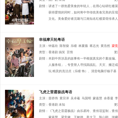
剧情：
讲述了一群热爱美食的年轻人，在用心钻研红楼菜
获得爱情的同时，如何将中华传统美食完美的呈现
文化。美食爱好者沈璐与江南知名红楼菜馆传承人
幸福摩天轮粤语
主演：
钟嘉欣
陈智燊
乐瞳
林夏薇
蒋志光
黄浩然
梁竞
类型：
香港剧
搞笑
言情
更
剧情：
本剧中所涉及的故事有一半根据真实的个案改编。
人服务组」，专责替人寻找因战乱、天灾、搬迁或
玩 精灵的冼洁贞（乐瞳 饰）、清贫电脑仔杨子基
飞虎之雷霆极战粤语
主演：
苗侨伟
黄宗泽
吴卓羲
马国明
蒙嘉慧
余香凝
李
杨玉梅
类型：
香港剧
王卓淇
未知
李思雅
李豪
麦长青
彭纪谚
陳戩浩
梁
更
杨靖彤
剧情：
《飞虎之雷霆极战》由乐易玲、查传谊监制，查传
吴业坤
黎燕珊
王俊棠
黄柏文
蒙嘉慧、梁竞徽、王敏德、姜大卫、陈山聪、张曦