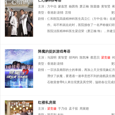
仁心解码Ⅱ粤语
主演：
方中信
蒙嘉慧
杨茜尧
萧正楠
陈茵媺
黄智贤
蒋
类型：
香港剧
剧情
言情
更
剧情：
仁和医院高级精神科医生高立仁（方中信 饰）在
作。却不料就在此时，医院接收了一名声称被幻听
医院法医精神科医生梁启荣（萧正楠 饰），并建
降魔的捉妖游戏粤语
主演：
马国明
黄智雯
胡鸿钧
陈凯琳
蔡思贝
梁竞徽
何
张秀文
类型：
香港剧
杨潮凯
剧情
岑丽香
李佳芯
更
剧情：
一宗涉及兩部的士的車禍，再加上天文怪現象紅月
潛伏了妖魔，要透過一連串意想不到的遊戲及任務
石敢當會帶8人來往現實及異空間，協助各位完成
红楼私房菜
主演：
梁竞徽
于乃佳
孟子荻
周展翅
类型：
国产剧
未知
更