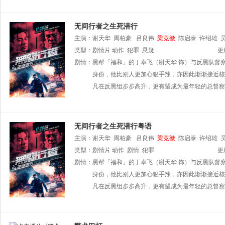
无间行者之生死潜行
主演：
谢天华
周柏豪
吕良伟
梁竞徽
陈启泰
许绍雄
类型：
剧情片
动作
犯罪
悬疑
更
剧情：
黑帮「福和」的丁卓飞（谢天华 饰）与反黑队督
身份，他比别人更加心狠手辣，亦因此渐渐接近核
凡在反黑组步步高升，更有望成为最年轻的总督察
无间行者之生死潜行粤语
主演：
谢天华
周柏豪
吕良伟
梁竞徽
陈启泰
许绍雄
类型：
剧情片
动作
剧情
犯罪
更
剧情：
黑帮「福和」的丁卓飞（谢天华 饰）与反黑队督
身份，他比别人更加心狠手辣，亦因此渐渐接近核
凡在反黑组步步高升，更有望成为最年轻的总督察