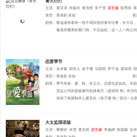
警犬巴打
主演：
黄宗泽
钟嘉欣
黄浩然
朱千雪
梁竞徽
陈秀珠
蒋
类型：
香港剧
未知
更
剧情：
黎溢湫有着有一段不堪回首的童年往事，长大后，
毒枭所圈养的看门狗，不仅如此，这一人一狗之间
恋爱季节
主演：
吴卓羲
胡杏儿
徐子珊
马国明
罗子溢
梁靖琪
胡
类型：
香港剧
未知
更
剧情：
季节有春、夏、秋、冬之分，恋爱也是如此。本剧
货运公司的老板兼司机林春芬（梁靖琪 饰）和当
讲述了电视制作人夏至欣（徐子珊 饰）因为一次
大太监国语版
主演：
黎耀祥
米雪
黄浩然
梁竞徽
李施嬅
陈茵媺
岳华