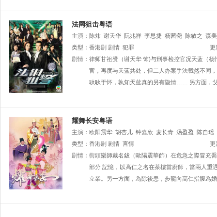
法网狙击粤语
主演：
陈炜
谢天华
阮兆祥
李思捷
杨茜尧
陈敏之
森美
类型：
香港剧
剧情
犯罪
更
剧情：
律师甘祖赞（谢天华 饰)与刑事检控官况天蓝（
官，再度与天蓝共处，但二人办案手法截然不同，
耿耿于怀，孰知天蓝真的另有隐情…… 另方面，父
耀舞长安粤语
主演：
欧阳震华
胡杏儿
钟嘉欣
麦长青
汤盈盈
陈自瑶
类型：
香港剧
剧情
言情
更
剧情：
街頭樂師戴名鈸（歐陽震華飾）在危急之際冒充喬
部分 記憶，以高仁之名在茶樓當廚師，當兩人重
立業。另一方面，為除後患，步龍向高仁指腹為婚