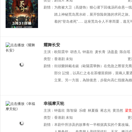
类型：
剧情片
未知
更
剧情：
为救被大卫（高捷饰）狠心灌下回魂汤药命悬一线
踏上神秘荒岛黑水岭，展开惊险刺激的求药之旅。
着的“登岛者死”...... 这座荒岛令人不寒而栗
耀舞长安
主演：
欧阳震华
胡杏儿
钟嘉欣
麦长青
汤盈盈
陈自瑶
类型：
香港剧
未知
更
剧情：
街頭樂師戴名鈸（歐陽震華飾）在危急之際冒充喬
部分 記憶，以高仁之名在茶樓當廚師，當兩人重
立業。另一方面，為除後患，步龍向高仁指腹為婚
幸福摩天轮
主演：
钟嘉欣
陈智燊
乐瞳
林夏薇
蒋志光
黄浩然
梁竞
类型：
香港剧
未知
更
剧情：
本剧中所涉及的故事有一半根据真实的个案改编。
人服务组」，专责替人寻找因战乱、天灾、搬迁或