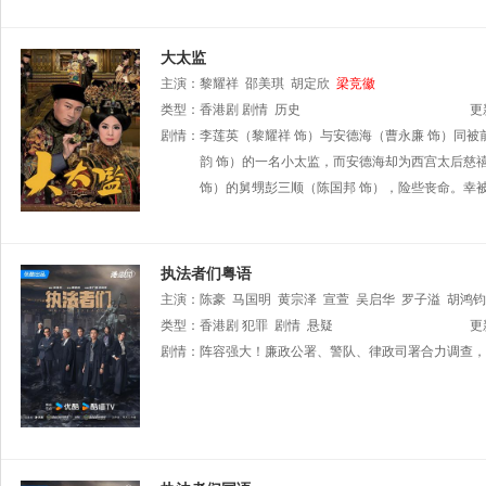
大太监
主演：
黎耀祥
邵美琪
胡定欣
梁竞徽
类型：
香港剧
剧情
历史
更
剧情：
李莲英（黎耀祥 饰）与安德海（曹永廉 饰）同
韵 饰）的一名小太监，而安德海却为西宫太后慈
饰）的舅甥彭三顺（陈国邦 饰），险些丧命。幸
执法者们粤语
主演：
陈豪
马国明
黄宗泽
宣萱
吴启华
罗子溢
胡鸿钧
徐荣
类型：
潘志文
香港剧
李尔晨
犯罪
剧情
涂毓麟
悬疑
黎泽恩
更
剧情：
阵容强大！廉政公署、警队、律政司署合力调查，