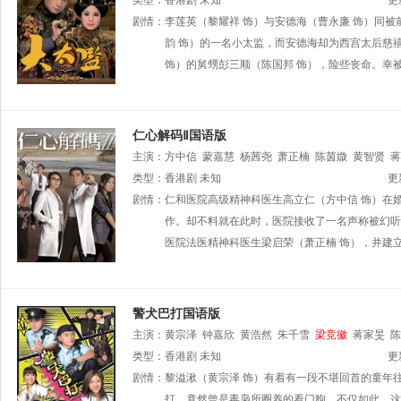
类型：
香港剧
未知
更
剧情：
李莲英（黎耀祥 饰）与安德海（曹永廉 饰）同
韵 饰）的一名小太监，而安德海却为西宫太后慈
饰）的舅甥彭三顺（陈国邦 饰），险些丧命。幸
仁心解码Ⅱ国语版
主演：
方中信
蒙嘉慧
杨茜尧
萧正楠
陈茵媺
黄智贤
蒋
类型：
香港剧
未知
更
剧情：
仁和医院高级精神科医生高立仁（方中信 饰）在
作。却不料就在此时，医院接收了一名声称被幻听
医院法医精神科医生梁启荣（萧正楠 饰），并建
警犬巴打国语版
主演：
黄宗泽
钟嘉欣
黄浩然
朱千雪
梁竞徽
蒋家旻
陈
钟志光
类型：
香港剧
何启南
未知
王绮琴
何俊轩
董敬文
袁镇业
关浩扬
更
沈可欣
剧情：
黎溢湫（黄宗泽 饰）有着有一段不堪回首的童年
陈荣峻
周梓盈
马贯东
陈珈颖
许碧姬
罗天池
洪
焦浩轩
打，竟然曾是毒枭所圈养的看门狗，不仅如此，这
吴云甫
余应彤
彭纪谚
陈伟琪
麦皓