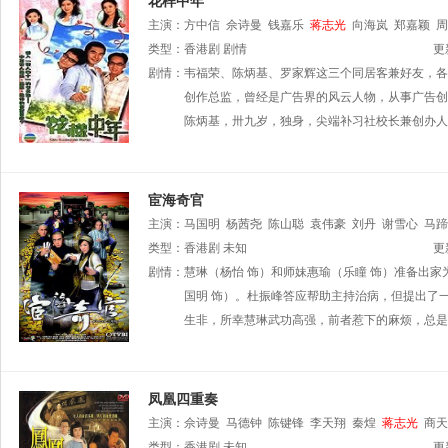
花样中年
主演：
方中信
佘诗曼
钱嘉乐
蒋志光
向海岚
郑嘉颖
周
类型：
香港剧
剧情
更
剧情：
韦福荣、陈炳基、罗家辉这三个同居客兼好友，各
创作总监，曾经是广告界的风云人物，从事广告创
陈炳基，卅九岁，独身，尖端补习社校长兼创办人
宦海奇官
主演：
马国明
杨茜尧
陈山聪
袁伟豪
刘丹
谢雪心
马蹄
自瑶
类型：
曾航生
香港剧
程可为
未知
罗利期
戴耀明
更
剧情：
慧琳（杨怡 饰）和师妹惠瑜（乐瞳 饰）准备出
国明 饰）。杜振峰答应帮助主持治病，但提出了
生非，所幸慧琳武功高强，前者惹下的麻烦，总是
凤凰四重奏
主演：
佘诗曼
马德钟
陈键锋
李天翔
秦煌
蒋志光
商天
类型：
香港剧
未知
更