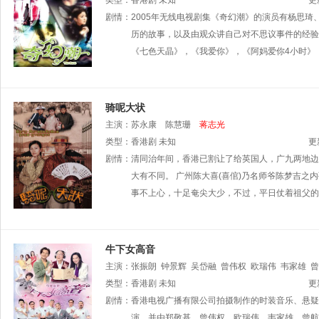
锋
类型：
杨爱瑾
香港剧
戴梦梦
未知
邓颖芝
梁洛施
吴浩康
黄智贤
雷凯
更
黎耀祥
剧情：
2005年无线电视剧集《奇幻潮》的演员有杨思
胡定欣
马蹄露
陈宇琛
郑子诚
黄又南
徐天佑
李逸朗
历的故事，以及由观众讲自己对不思议事件的经验
张美妮
陈自瑶
吴家乐
嘉碧仪
郭芯其
黄
《七色天晶》，《我爱你》，《阿妈爱你4小时》
骑呢大状
主演：
苏永康
陈慧珊
蒋志光
类型：
香港剧
未知
更
剧情：
清同治年间，香港已割让了给英国人，广九两地边
大有不同。 广州陈大喜(喜倌)乃名师爷陈梦吉
事不上心，十足奄尖大少，不过，平日仗着祖父的
牛下女高音
主演：
张振朗
钟景辉
吴岱融
曾伟权
欧瑞伟
韦家雄
曾
玲
类型：
何雁诗
香港剧
翟锋
未知
郑敬基
谭伟权
甄采浠
卢宛茵
韩马利
更
幸美
剧情：
蔡康年
香港电视广播有限公司拍摄制作的时装音乐、悬疑
莫伟文
关浩扬
冯素波
演，并由郑敬基、曾伟权、欧瑞伟、韦家雄、曾航