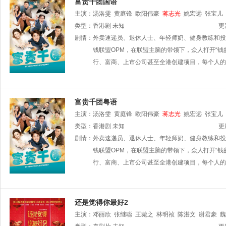
富贵千团国语
主演：
汤洛雯
黄庭锋
欧阳伟豪
蒋志光
姚宏远
张宝儿
顺
类型：
董敬文
香港剧
胡鸿钧
未知
麦诗晴
叶蒨文
王俊棠
邵卓尧
潘冠
更
家雄
剧情：
区霭玲
外卖速递员、退休人士、年轻师奶、健身教练和投
利颖怡
杜大伟
刘天龙
郭千瑜
张盈悦
施
周丽欣
钱联盟OPM，在联盟主脑的带领下，众人打开“钱
曾慧云
吴绮珊
杨证桦
李冈龙
罗雪妍
行、富商、上市公司甚至全港创建项目，每个人的
富贵千团粤语
主演：
汤洛雯
黄庭锋
欧阳伟豪
蒋志光
姚宏远
张宝儿
顺
类型：
董敬文
香港剧
胡鸿钧
未知
麦诗晴
叶蒨文
王俊棠
邵卓尧
潘冠
更
家雄
剧情：
区霭玲
外卖速递员、退休人士、年轻师奶、健身教练和投
利颖怡
杜大伟
刘天龙
郭千瑜
张盈悦
施
周丽欣
钱联盟OPM，在联盟主脑的带领下，众人打开“钱
曾慧云
吴绮珊
杨证桦
李冈龙
罗雪妍
行、富商、上市公司甚至全港创建项目，每个人的
还是觉得你最好2
主演：
邓丽欣
张继聪
王菀之
林明祯
陈湛文
谢君豪
魏