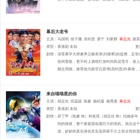
幕后大老爷
主演：
马国明
徐子珊
高钧贤
唐宁
刘家辉
蒋志光
惠英
类型：
香港剧
未知
更
剧情：
深受幕学大师兼养父戴有恭(刘家辉)的提携，足
投闲置散，更不时上酒馆打发时间风花雪月，迷上善
顾念周炳，推荐他为新官沉君博(高钧贤)作幕僚
来自喵喵星的你
主演：
胡定欣
田蕊妮
陈豪
杨铠凝
杨秀惠
蒋志光
类型：
香港剧
未知
更
剧情：
薛丁甲（陈豪 饰）和焦瑶（胡定欣 饰）结婚多
间的推移，整个家庭面临着巨大的危机。就在这个
道，妙妙的真实身份其实是薛家不久之前去世的宠