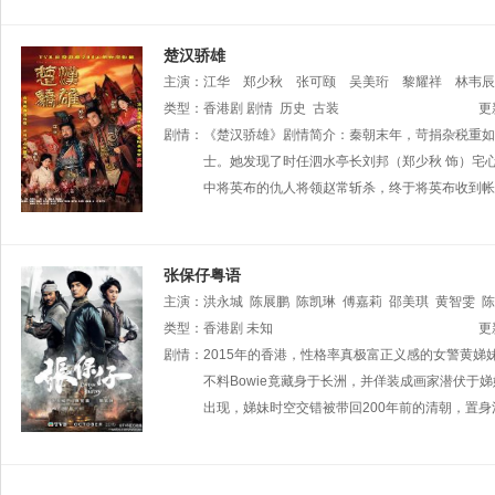
楚汉骄雄
主演：
江华
郑少秋
张可颐
吴美珩
黎耀祥
林韦辰
类型：
香港剧
剧情
历史
古装
更
剧情：
《楚汉骄雄》剧情简介：秦朝末年，苛捐杂税重如
士。她发现了时任泗水亭长刘邦（郑少秋 饰）宅
中将英布的仇人将领赵常斩杀，终于将英布收到帐
张保仔粤语
主演：
洪永城
陈展鹏
陈凯琳
傅嘉莉
邵美琪
黄智雯
陈
志健
类型：
杨潮凯
香港剧
黄嘉乐
未知
陈嘉辉
李天翔
郑敬基
阮政峰
张
更
曹思诗
剧情：
2015年的香港，性格率真极富正义感的女警黄娣
萧凯欣
张雪莹
黄匡翘
罗天池
张彦博
谢可逸
李丽丽
不料Bowie竟藏身于长洲，并佯装成画家潜伏于
夏竹欣
潘冠霖
陈狄克
陈勉良
陈婉婷
出现，娣妹时空交错被带回200年前的清朝，置