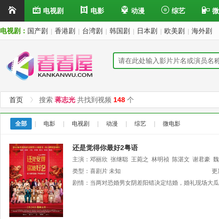
电视剧
电影
动漫
综艺
微
电视剧：
国产剧
香港剧
台湾剧
韩国剧
日本剧
欧美剧
海外剧
|
|
|
|
|
|
首页
搜索
蒋志光
共找到视频
148
个
全部
|
电影
|
电视剧
|
动漫
|
综艺
|
微电影
还是觉得你最好2粤语
主演：
邓丽欣
张继聪
王菀之
林明祯
陈湛文
谢君豪
魏
诗
类型：
黄呈欣
喜剧片
未知
更
剧情：
当两对恐婚男女阴差阳错决定结婚，婚礼现场大瓜