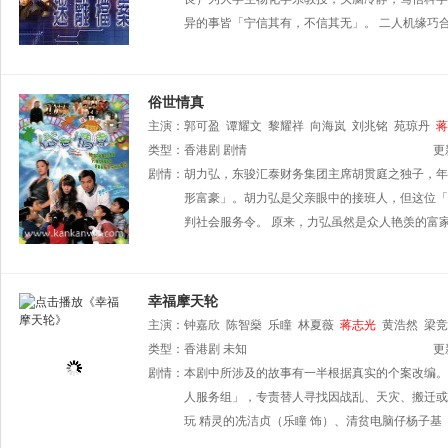
异的事皆「宁信其有，不信其无」。 二人机缘巧
俗世情真
主演：
郭可盈
谭耀文
黎耀祥
向海岚
刘兆铭
苑琼丹
蒋
林敬刚
类型：
香港剧
郭佳欣
剧情
郑子诚
冯晓文
郭耀明
谢朗庭
陈安莹
更
剧情：
胡力弘，东骏汇泰财务集团主席胡贯庭之独子，年
形富豪」。胡力弘是父亲眼中的接班人，但这位「
判社会服务令。 原来，力弘虽然是众人艳羡的富
幸福摩天轮
主演：
钟嘉欣
陈智燊
乐瞳
林夏薇
蒋志光
黄浩然
梁竞
类型：
香港剧
未知
更
剧情：
本剧中所涉及的故事有一半根据真实的个案改编。
人服务组」，专责替人寻找因战乱、天灾、搬迁或
玩 精灵的冼洁贞（乐瞳 饰）、清贫电脑仔杨子基