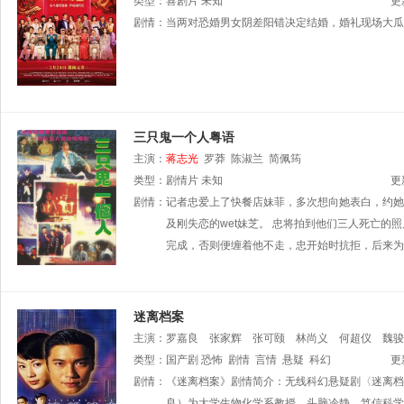
诗
类型：
黄呈欣
喜剧片
未知
更
剧情：
当两对恐婚男女阴差阳错决定结婚，婚礼现场大瓜
三只鬼一个人粤语
主演：
蒋志光
罗莽
陈淑兰
简佩筠
类型：
剧情片
未知
更
剧情：
记者忠爱上了快餐店妹菲，多次想向她表白，约她
及刚失恋的wet妹芝。 忠将拍到他们三人死亡
完成，否则便缠着他不走，忠开始时抗拒，后来为
迷离档案
主演：
罗嘉良
张家辉
张可颐
林尚义
何超仪
魏骏
类型：
国产剧
恐怖
剧情
言情
悬疑
科幻
更
剧情：
《迷离档案》剧情简介：无线科幻悬疑剧〈迷离档
良）为大学生物化学系教授，头脑冷静，笃信科学