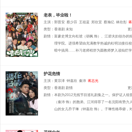
老表，毕业啦！
主演：
郭晋安
蔡少芬
王祖蓝
郑欣宜
蔡瀚亿
林欣彤
蒋
慈
类型：
泰臣
香港剧
未知
更
剧情：
富豪史博文向杜琥（胡枫 饰）、江碧夫妇创办的
理学院。进强希望由充满教学热诚的杜明治接任校
暗中搞局……补习老师程舒为圆教师梦入读灿烂学
护花危情
主演：
黄宗泽
钟嘉欣
秦沛
蒋志光
类型：
香港剧
剧情
更
剧情：
本剧为2012无线节目巡礼剧集之一。保护证人组
（秦沛 饰）的胞弟。江河得罪了一名沈阳有势力
山的女儿乔子琳（钟嘉欣 饰）。子琳性格乖僻，