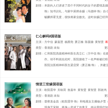
剧情：
本剧向人们讲述了四个不同时代的女子的爱情及婚
饰）知书识礼，与家中厨师余赐（马德钟 饰）自
毓麟挥霍无度，很快将家业败光。这时余赐已经拜
仁心解码Ⅱ国语版
主演：
方中信
蒙嘉慧
杨茜尧
萧正楠
陈茵媺
黄智贤
蒋
类型：
香港剧
未知
更
剧情：
仁和医院高级精神科医生高立仁（方中信 饰）在
作。却不料就在此时，医院接收了一名声称被幻听
医院法医精神科医生梁启荣（萧正楠 饰），并建
情逆三世缘国语版
主演：
欧阳震华
关咏荷
敖嘉年
黄智雯
黄智贤
郭政鸿
类型：
香港剧
未知
更
剧情：
督察袁金昌（欧阳震华 饰）和电视女主播杨夕雪
现身于宋朝，摇身一变成了包青天。他运用现代知