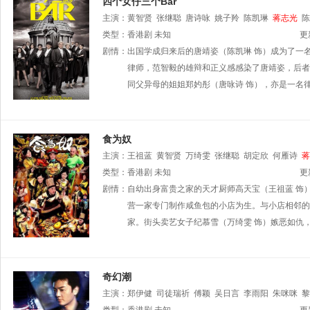
四个女仔三个Bar
主演：
黄智贤
张继聪
唐诗咏
姚子羚
陈凯琳
蒋志光
陈
类型：
香港剧
未知
更
剧情：
出国学成归来后的唐靖姿（陈凯琳 饰）成为了一
律师，范智毅的雄辩和正义感感染了唐靖姿，后者
同父异母的姐姐郑妁彤（唐咏诗 饰），亦是一名
食为奴
主演：
王祖蓝
黄智贤
万绮雯
张继聪
胡定欣
何雁诗
蒋
类型：
香港剧
未知
更
剧情：
自幼出身富贵之家的天才厨师高天宝（王祖蓝 饰
营一家专门制作咸鱼包的小店为生。与小店相邻的
家。街头卖艺女子纪慕雪（万绮雯 饰）嫉恶如仇
奇幻潮
主演：
郑伊健
司徒瑞祈
傅颖
吴日言
李雨阳
朱咪咪
黎