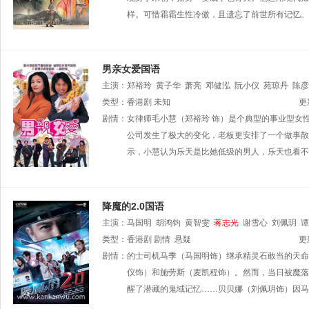
样。可惜霜霜生性冷傲，且遗忘了前世所有记忆。
男亲女爱国语
主演：
郑裕玲
黄子华
萧亮
邓健泓
阮小仪
苑琼丹
陈彦
曾慧云
类型：
香港剧
李国麟
未知
罗利期
陈安琪
胡枫
原子鏸
楚原
梁舜
更
游飙
剧情：
苏恩慈
女律师毛小慧（郑裕玲 饰）是个典型的事业型女
马国明
陈狄克
蔡国庆
黄文标
林珮君
江
李子奇
公司发生了极大的变化，老板更安排了一个做事散
刘晓彤
郭佳诗
姚绍宗
朱咪咪
示，小慧认为乐天是比她低级的男人，乐天也看不
降魔的2.0国语
主演：
马国明
胡鸿钧
黄智雯
蒋志光
谢雪心
刘佩玥
谭
萧徽勇
类型：
香港剧
韦家雄
剧情
易宇航
悬疑
黄子恒
刘芷希
黄颖君
何远东
更
森
剧情：
李显曜
的士司机马季（马国明饰）继承精灵石敢当的天命
曾敏
陈华鑫
朱斐斐
周丽欣
刘嘉琪
萧凯欣
熊
李振斌
仪饰）和施劳斯（麦凯程饰）。然而，当日被魔落
陈嘉慧
黃可盈
李家鼎
余子明
杨明
醒了潜藏的鬼域记忆……贝贝娜（刘佩玥饰）因马