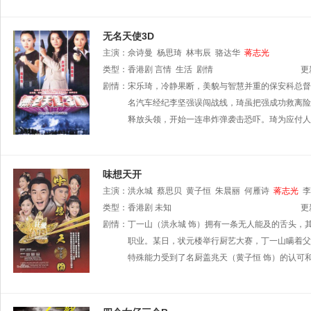
无名天使3D
主演：
佘诗曼
杨思琦
林韦辰
骆达华
蒋志光
类型：
香港剧
言情
生活
剧情
更
剧情：
宋乐琦，冷静果断，美貌与智慧并重的保安科总督
名汽车经纪李坚强误闯战线，琦虽把强成功救离险
释放头领，开始一连串炸弹袭击恐吓。琦为应付人
味想天开
主演：
洪永城
蔡思贝
黄子恒
朱晨丽
何雁诗
蒋志光
李
峻
类型：
曾航生
香港剧
吴家乐
未知
秦煌
更
剧情：
丁一山（洪永城 饰）拥有一条无人能及的舌头，
职业。某日，状元楼举行厨艺大赛，丁一山瞒着父
特殊能力受到了名厨盖兆天（黄子恒 饰）的认可