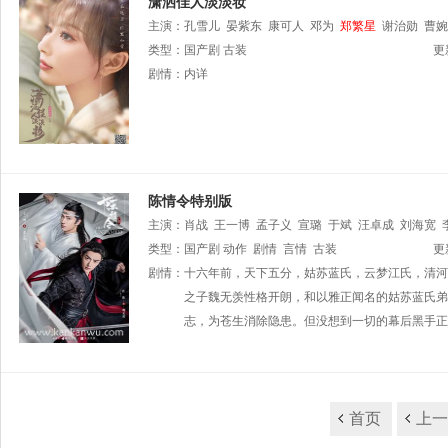
潇洒佳人淡淡妆
主演：
孔雪儿
晏紫东
康可人
邓为
郑繁星
谢治勋
曹婉
类型：
国产剧
古装
更
剧情：
内详
陈情令特别版
主演：
肖战
王一博
孟子义
宣璐
于斌
汪卓成
刘海宽
漆培鑫
类型：
国产剧
郑繁星
动作
郭丞
剧情
贺鹏
言情
卢蒽洁
古装
王艺霏
陈卓璇
曹峻
更
春
剧情：
尹建祥
十六年前，天下五分，姑苏蓝氏，云梦江氏，清河
刘胤君
姜奕廷
林宸锐
苏雅馨
叶轩彤
陈俊
于子宽
之子魏无羡性格开朗，和以雅正闻名的姑苏蓝氏弟
张彬
张琳然
李橹进
沈鑫
焦长顺
刘
志，为苍生消除隐患。但没想到一切的幕后黑手正
首页
上