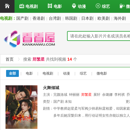
电视剧
电影
动漫
综艺
微
电视剧：
国产剧
香港剧
台湾剧
韩国剧
日本剧
欧美剧
海外剧
|
|
|
|
|
|
首页
搜索
郑繁星
共找到视频
14
个
全部
|
电影
|
电视剧
|
动漫
|
综艺
|
微电影
火舞倾城
主演：
完颜洛绒
钟丽丽
郑繁星
展轩
余璐娜
李柯祺
乔
类型：
国产剧
未知
更
剧情：
中学教师赵星柔与军阀少帅易秋霆相爱，却因家庭
多年后她涅槃归来，用行动证明女性亦能以独立人