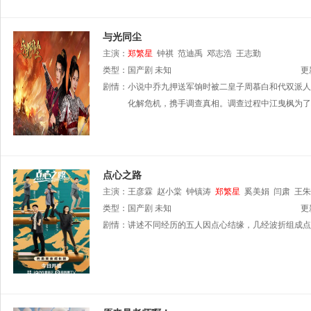
与光同尘
主演：
郑繁星
钟祺
范迪禹
邓志浩
王志勤
类型：
国产剧
未知
更
剧情：
小说中乔九押送军饷时被二皇子周慕白和代双派人
化解危机，携手调查真相。调查过程中江曳枫为了
点心之路
主演：
王彦霖
赵小棠
钟镇涛
郑繁星
奚美娟
闫肃
王朱
类型：
国产剧
未知
更
剧情：
讲述不同经历的五人因点心结缘，几经波折组成点