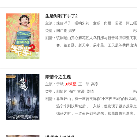
生活对我下手了2
主演：
辣目洋子
嗯呐朱莉
童瓜
向夏
常远
阿云嘎
卿
类型：
周川珺
国产剧
古子成
搞笑
王佳玉
吴泽林
彭楚粤
吴承泽
更
剧情：
该剧是由开心麻花艺人乌日娜与新晋导演李亚飞联
客、董岩磊、赵天宇、易小星、王天辰等共同出演
陈情令之生魂
主演：
于斌
郑繁星
王一菲
高寒
类型：
剧情片
动作
古装
剧情
更
剧情：
靠近岐山，有一座曾被称作“小不夜天城”的扶风
温宁来到扶风城后，一入城，便发现了很多反常之
擒获之时，一道蓝色剑光袭来，那黑影借机逃离。