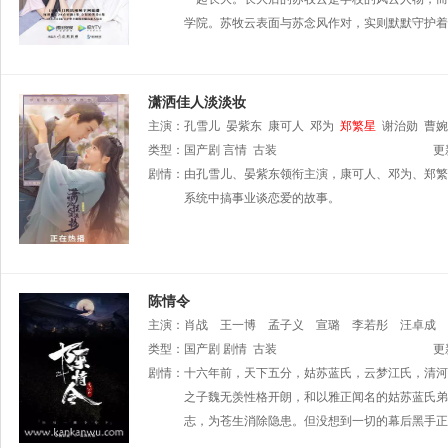
学院。苏牧云表面与苏念风作对，实则默默守护着
潇洒佳人淡淡妆
主演：
孔雪儿
晏紫东
康可人
邓为
郑繁星
谢治勋
曹婉
类型：
国产剧
言情
古装
更
剧情：
由孔雪儿、晏紫东领衔主演，康可人、邓为、郑繁
系统中搞事业谈恋爱的故事。
陈情令
主演：
肖战
王一博
孟子义
宣璐
李若彤
汪卓成
类型：
国产剧
剧情
古装
更
剧情：
十六年前，天下五分，姑苏蓝氏，云梦江氏，清河
之子魏无羡性格开朗，和以雅正闻名的姑苏蓝氏弟
志，为苍生消除隐患。但没想到一切的幕后黑手正