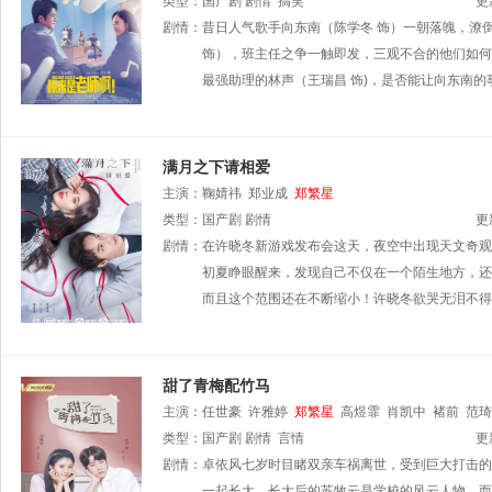
易
类型：
陈嘉敏
国产剧
陈天明
剧情
胡致邦
搞笑
李嘉慧
李曼妮
林新猛
李卓
更
李天泽
剧情：
昔日人气歌手向东南（陈学冬 饰）一朝落魄，潦
孙华颖
韩姝妹
饰），班主任之争一触即发，三观不合的他们如何
最强助理的林声（王瑞昌 饰)，是否能让向东南
满月之下请相爱
主演：
鞠婧祎
郑业成
郑繁星
类型：
国产剧
剧情
更
剧情：
在许晓冬新游戏发布会这天，夜空中出现天文奇观
初夏睁眼醒来，发现自己不仅在一个陌生地方，还
而且这个范围还在不断缩小！许晓冬欲哭无泪不得
甜了青梅配竹马
主演：
任世豪
许雅婷
郑繁星
高煜霏
肖凯中
褚前
范琦
类型：
国产剧
剧情
言情
更
剧情：
卓依风七岁时目睹双亲车祸离世，受到巨大打击的
一起长大。长大后的苏牧云是学校的风云人物，而