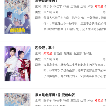
原来是老师啊！
主演：
陈学冬
张佳宁
张俪
王瑞昌
边程
米热
郑繁星
类型：
国产剧
未知
更
剧情：
昔日人气歌手向东南（陈学冬 饰）一朝落魄，潦
饰），班主任之争一触即发，三观不合的他们如何
最强助理的林声（王瑞昌 饰)，是否能让向东南
恋爱吧，寨主
主演：
郑繁星
石雪婧
黄恩昱
俞清蕾
毛祁生
类型：
国产剧
未知
更
剧情：
云麓寨小寨主林弯弯从小受到老寨主的严加管教，
即，林弯弯为了拯救山寨，打开了老寨主留下的神秘
了保险箱里。两个时代的人，怀揣着各自的小心思
原来是老师啊！甜蜜精华版
主演：
陈学冬
张佳宁
张俪
王瑞昌
边程
米热
郑繁星