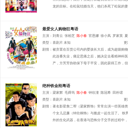
龙的目标。在松鼠结婚当天，他们杀死了松鼠的妻
最爱女人购物狂粤语
主演：
刘青云
张柏芝
陈小春
官恩娜
徐小凤
罗家英
夏
类型：
喜剧片
未知
更
剧情：
被弃置在百货公司内的婴孩长大后，成为超级购物
此连番失业，痛定思痛之后，她决定去看精神科医
产，方芳芳协助保下母子平安，因此获得工作，但
绝种铁金刚粤语
主演：
梁家辉
毛舜筠
陈小春
钟欣潼
陈冠希
田朴珺
类型：
喜剧片
未知
更
剧情：
著名影星詹二帮（梁家辉饰）常常出演一些英雄类
个女儿忌廉（钟欣桐饰）与脆皮一起生活了。 铁男
外的生化武器，在香港与恐怖分子交手的过程中，