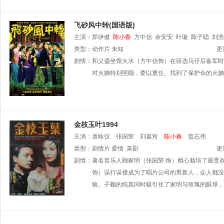
飞砂风中转(国语版)
主演：
郑伊健
陈小春
方中信
余安安
叶璇
陈子聪
刘浩
类型：
动作片
未知
更
剧情：
和义盛坐馆火水（方中信饰）在筛选马仔后备军时
对火腩特别照顾，委以重任。找到了保护伞的火腩可
金枝玉叶1994
主演：
袁咏仪
张国荣
刘嘉玲
陈小春
曾志伟
类型：
剧情片
爱情
喜剧
更
剧情：
著名音乐人顾家明（张国荣 饰）精心栽培了最受欢
饰）误打误撞成为了唱片公司的男新人，众人都没
验。子颖的纯真同时吸引住了家明与玫瑰的眼球，