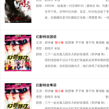
类型：
剧情片
未知
更
剧情：
1950年，咏春派一代宗师叶问（黄秋生 饰）与
甘拜下风，并拜叶问为师。其后，叶问先后收了李琼
徒。但最瞩目是与红颜知己珍妮（周楚楚 饰）一
幻影特攻国语
主演：
郑伊健
陈小春
陈慧琳
尹子维
黄子鸿
黎强根
杨
类型：
剧情片
未知
更
剧情：
三个一起在孤儿院长大的好友德高（郑伊健 饰）、
得到消息称不法分子狂龙打算趁机在世界杯期间恶
龙的目标。在松鼠结婚当天，他们杀死了松鼠的妻
幻影特攻粤语
主演：
郑伊健
陈小春
陈慧琳
尹子维
黄子鸿
黎强根
杨
类型：
剧情片
未知
更
剧情：
三个一起在孤儿院长大的好友德高（郑伊健 饰）、
得到消息称不法分子狂龙打算趁机在世界杯期间恶