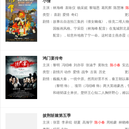
小倩
主演：
林海峰
袁咏仪
杨采妮
黎瑞恩
葛民辉
陈慧琳
陈
奇隆
类型：
喜剧
爱情
奇幻
更
剧情：
故事出自连拍三集的《倩女幽魂》，徐克二维人物
国板画风格。宁采臣（林海峰 配音）在鬼城郭北
配音），却意外地救了宁一命。这时道士燕赤霞（
鸿门宴传奇
主演：
黎明
冯绍峰
刘亦菲
张涵予
黄秋生
陈小春
安志
类型：
剧情片
动作
爱情
战争
古装
历史
更
剧情：
巍巍大秦，一统中原。然而好景不长，秦王朝以暴
（黎明 饰）、项羽（冯绍峰 饰）两大英雄豪杰，
和雄韬谋士来伏。楚怀王心知二人胸怀野心，难以
披荆斩棘第五季
主演：
张晋
李承铉
胡夏
高瀚宇
陈小春
周柏豪
林晓峰