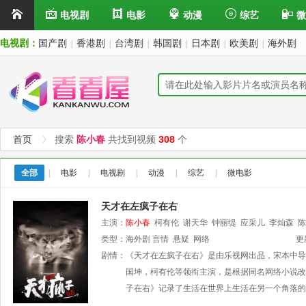
电视剧
电影
动漫
综艺
微
电视剧：
国产剧
香港剧
台湾剧
韩国剧
日本剧
欧美剧
海外剧
|
|
|
|
|
|
首页
搜索
陈小春
共找到视频
308
个
全部
|
电影
|
电视剧
|
动漫
|
综艺
|
微电影
天才在左疯子在右
主演：
陈小春
柯有伦
谢天华
钟丽缇
应采儿
李灿森
陈
类型：
海外剧
言情
悬疑
网络
更
剧情：
《天才在左疯子在右》是由乐视网出品，宋本中导
国坤，柯有伦等领衔主演，是根据同名网络小说改
子在右》记录了生活在世界上生活在另一个角落的