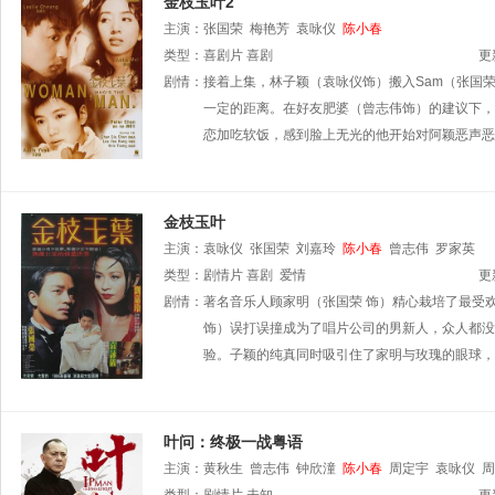
金枝玉叶2
主演：
张国荣
梅艳芳
袁咏仪
陈小春
类型：
喜剧片
喜剧
更
剧情：
接着上集，林子颖（袁咏仪饰）搬入Sam（张国
一定的距离。在好友肥婆（曾志伟饰）的建议下，
恋加吃软饭，感到脸上无光的他开始对阿颖恶声恶
金枝玉叶
主演：
袁咏仪
张国荣
刘嘉玲
陈小春
曾志伟
罗家英
类型：
剧情片
喜剧
爱情
更
剧情：
著名音乐人顾家明（张国荣 饰）精心栽培了最受欢
饰）误打误撞成为了唱片公司的男新人，众人都没
验。子颖的纯真同时吸引住了家明与玫瑰的眼球，
叶问：终极一战粤语
主演：
黄秋生
曾志伟
钟欣潼
陈小春
周定宇
袁咏仪
周