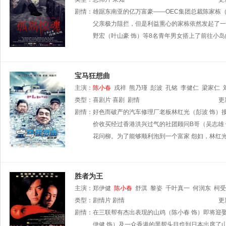
剧情：
雄踞东南亚的亿万富豪——OEC集团总裁陈家栋
父亲极力阻拦，但是利益熏心的家栋依然发起了一
野宏（叶山豪 饰）等8名青年男女搭上了前往小
宝马狂想曲
主演：
陈小春
戎祥
熊乃瑾
彭波
孔铭
李健仁
梁家仁
类型：
喜剧片
喜剧
剧情
更
剧情：
好色而破产的汽车修理厂老板林红光（彭波 饰）
价收买经过香港洪兴过气的社团顾问B哥（吴志雄
花问柳。为了能够顺利泡到一个富家 怨妇，林红
胜者为王
主演：
郑伊健
陈小春
舒淇
黎姿
千叶真一
何润东
柯受
类型：
剧情片
剧情
更
剧情：
在三联帮有杰出表现的山鸡（陈小春 饰）即将迎
伊健 饰）及一众香港的黑帮头目也到日本出席了