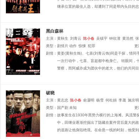
继承位置的最佳人选，却遭到了同是帮内头目的忠
黑白森林
主演：
黄秋生
刘青云
陈小春
吴镇宇
钟欣潼
黄浩然
张
类型：
剧情片
动作
惊悚
犯罪
更
剧情：
黄姜(黄秋生饰)、七喜(刘青云饰)同是干探，情
一次行动中，七喜、盲超都中枪身亡。 转眼间，十
警察，而阿威亦成为团伙中的老大，他们的共同目
破晓
主演：
黄志忠
陈小春
俞灏明
杨雪
何杜娟
李晟
施京明
类型：
国产剧
未知
更
剧情：
故事发生在1930年黑势力横行的上海滩。风流
中，田继业逐渐挖掘出了隐藏在案件背后庞大的政
的道路让他身陷绝境。在命悬一线的时刻，他受到