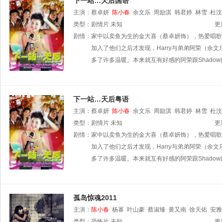
下一站…天后国语
主演：
蔡卓妍
陈小春
余文乐
周励淇
韩君婷
林雪
杜汶
类型：
剧情片
未知
更
剧情：
家中以卖鱼为生的金大喜（蔡卓妍饰），热爱唱歌的她
加入了他们之后才发现，Harry与弟弟阿荣（余
多了许多温暖。本来就互有好感的阿荣跟Shadow
下一站…天后粤语
主演：
蔡卓妍
陈小春
余文乐
周励淇
韩君婷
林雪
杜汶
类型：
剧情片
未知
更
剧情：
家中以卖鱼为生的金大喜（蔡卓妍饰），热爱唱歌的她
加入了他们之后才发现，Harry与弟弟阿荣（余
多了许多温暖。本来就互有好感的阿荣跟Shadow
孤岛惊魂2011
主演：
陈小春
杨幂
叶山豪
蔡淑臻
黄又南
徐天佑
安雅
类型：
恐怖片
未知
更