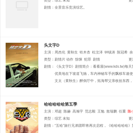
类型：
综艺
未知
更
剧情：
全景音乐竞演综艺。
头文字D
主演：
周杰伦
黄秋生
铃木杏
杜汶泽
钟镇涛
陈冠希
余
类型：
剧情片
动作
惊悚
犯罪
剧情
更
剧情：
《头文字D》剧情简介：看看屋(www.kds.t
优美地在下坡道飞驰，车内神秘车手的飘移车速使
文太（黄秋生）醉倒厅中，拓海帮父亲收拾东西，
哈哈哈哈哈第五季
主演：
邓超
陈赫
高瀚宇
范志毅
王勉
敖瑞鹏
任重
陈
类型：
综艺
未知
更
剧情：
“五哈”旅行兄弟团即将再次启程，《哈哈哈哈哈