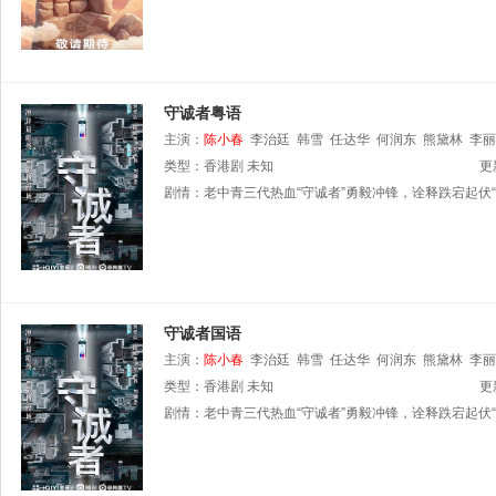
守诚者粤语
主演：
陈小春
李治廷
韩雪
任达华
何润东
熊黛林
李丽
类型：
香港剧
未知
更
剧情：
老中青三代热血“守诚者”勇毅冲锋，诠释跌宕起伏
守诚者国语
主演：
陈小春
李治廷
韩雪
任达华
何润东
熊黛林
李丽
类型：
香港剧
未知
更
剧情：
老中青三代热血“守诚者”勇毅冲锋，诠释跌宕起伏