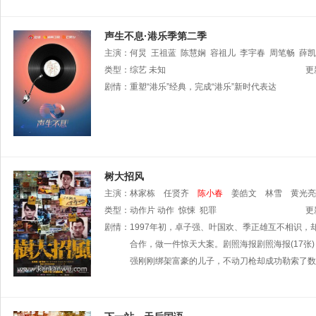
声生不息·港乐季第二季
主演：
何炅
王祖蓝
陈慧娴
容祖儿
李宇春
周笔畅
薛凯
类型：
综艺
未知
更
剧情：
重塑“港乐”经典，完成“港乐”新时代表达
树大招风
主演：
林家栋
任贤齐
陈小春
姜皓文
林雪
黄光亮
类型：
动作片
动作
惊悚
犯罪
更
剧情：
1997年初，卓子强、叶国欢、季正雄互不相识
合作，做一件惊天大案。剧照海报剧照海报(17张
强刚刚绑架富豪的儿子，不动刀枪却成功勒索了数