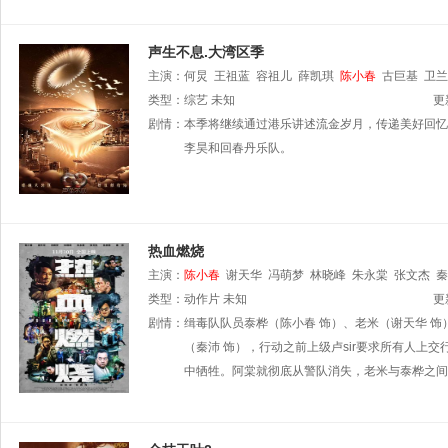
声生不息.大湾区季
主演：
何炅
王祖蓝
容祖儿
薛凯琪
陈小春
古巨基
卫兰
类型：
综艺
未知
更
剧情：
本季将继续通过港乐讲述流金岁月，传递美好回忆
李昊和回春丹乐队。
热血燃烧
主演：
陈小春
谢天华
冯萌梦
林晓峰
朱永棠
张文杰
秦
类型：
动作片
未知
更
剧情：
缉毒队队员泰桦（陈小春 饰）、老米（谢天华 饰
（秦沛 饰），行动之前上级卢sir要求所有人上
中牺牲。阿棠就彻底从警队消失，老米与泰桦之间