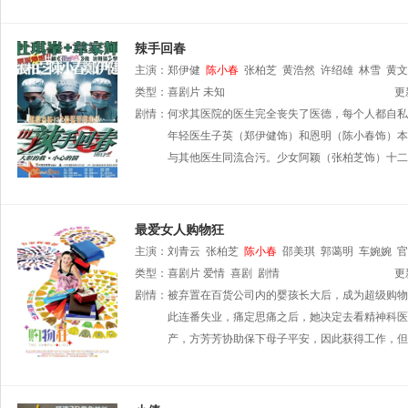
辣手回春
主演：
郑伊健
陈小春
张柏芝
黄浩然
许绍雄
林雪
黄文
类型：
喜剧片
未知
更
剧情：
何求其医院的医生完全丧失了医德，每个人都自私
年轻医生子英（郑伊健饰）和恩明（陈小春饰）本
与其他医生同流合污。少女阿颖（张柏芝饰）十二
最爱女人购物狂
主演：
刘青云
张柏芝
陈小春
邵美琪
郭蔼明
车婉婉
官
类型：
喜剧片
爱情
喜剧
剧情
更
剧情：
被弃置在百货公司内的婴孩长大后，成为超级购物
此连番失业，痛定思痛之后，她决定去看精神科医
产，方芳芳协助保下母子平安，因此获得工作，但