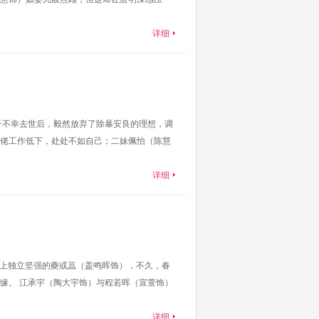
详细
子不幸去世后，毅然放弃了除暴安良的理想，调
佬工作低下，处处不如自己；二妹佩怡（陈慧
详细
遇上独立坚强的夔或蕌（盖鸣晖饰），不久，春
缘。 江承宇（陶大宇饰）与程若晖（宣萱饰）
详细