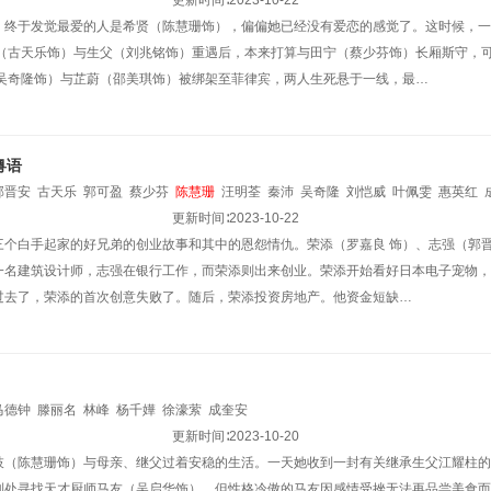
更新时间∶
2023-10-22
）终于发觉最爱的人是希贤（陈慧珊饰），偏偏她已经没有爱恋的感觉了。这时候，一
力（古天乐饰）与生父（刘兆铭饰）重遇后，本来打算与田宁（蔡少芬饰）长厢斯守，
（吴奇隆饰）与芷蔚（邵美琪饰）被绑架至菲律宾，两人生死悬于一线，最…
粤语
郭晋安
古天乐
郭可盈
蔡少芬
陈慧珊
汪明荃
秦沛
吴奇隆
刘恺威
叶佩雯
惠英红
更新时间∶
2023-10-22
三个白手起家的好兄弟的创业故事和其中的恩怨情仇。荣添（罗嘉良 饰）、志强（郭晋
一名建筑设计师，志强在银行工作，而荣添则出来创业。荣添开始看好日本电子宠物，
过去了，荣添的首次创意失败了。随后，荣添投资房地产。他资金短缺…
马德钟
滕丽名
林峰
杨千嬅
徐濠萦
成奎安
更新时间∶
2023-10-20
枝（陈慧珊饰）与母亲、继父过着安稳的生活。一天她收到一封有关继承生父江耀柱的
到处寻找天才厨师马友（吴启华饰）。但性格冷傲的马友因感情受挫无法再品尝美食而