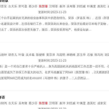
国语版
郭晋安
古天乐
郭可盈
蔡少芬
陈慧珊
汪明荃
秦沛
吴奇隆
刘恺威
叶佩雯
惠英红
更新时间∶
2023-11-23
三个白手起家的好兄弟的创业故事和其中的恩怨情仇。荣添（罗嘉良 饰）、志强（郭晋
一名建筑设计师，志强在银行工作，而荣添则出来创业。荣添开始看好日本电子宠物，
过去了，荣添的首次创意失败了。随后，荣添投资房地产。他资金短缺…
马德钟
胡杏儿
叶璇
吴卓羲
陈键锋
黄宗泽
马国明
林晓峰
苏玉华
石修
韩马利
胡
江
河国荣
黄纪莹
姚莹莹
陈秀珠
更新时间∶
邵卓尧
2023-11-23
康华
陈奕迅
骆应钧
李国麟
 饰）是一个对自己要求十分严格的人，身为高级副机长的他面对工作态度一丝不苟。
愿望成为了亦琛工作最大的动力。在罗马他邂逅了阿bell（陈慧珊 饰），2天燃烧
现阿bell已经成为好友vincent（马德钟 饰）的妻子，二人仍然认…
粤语
陈锦鸿
古天乐
吴奇隆
蔡少芬
陈慧珊
汪明荃
秦沛
刘恺威
叶佩雯
惠英红
成奎安