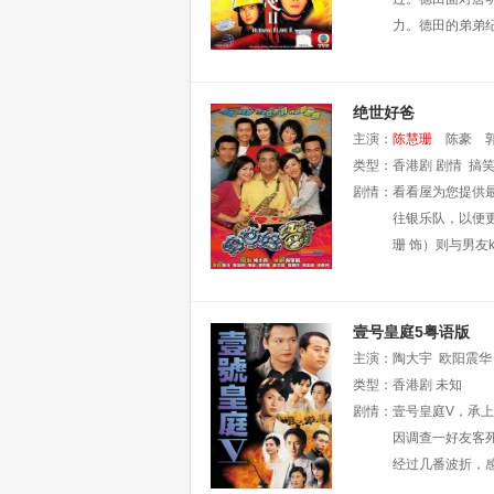
力。德田的弟弟
绝世好爸
主演：
陈慧珊
陈豪
类型：
香港剧
剧情
搞
剧情：
看看屋为您提供
往银乐队，以便
珊 饰）则与男友
壹号皇庭5粤语版
主演：
陶大宇
欧阳震华
类型：
香港剧
未知
剧情：
壹号皇庭V，承
因调查一好友客
经过几番波折，