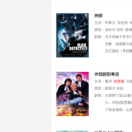
神探
主演：
刘青云
安志杰
类型：
动作片
动作
惊
剧情：
天才和疯子常常
无数，侦探能力
员王国柱（李国
伴我骄阳粤语
主演：
秦沛
陈慧珊
马
类型：
剧情片
未知
剧情：
大律师丁如山(
少，刘恺(陈慧珊
了柏金逊病。山