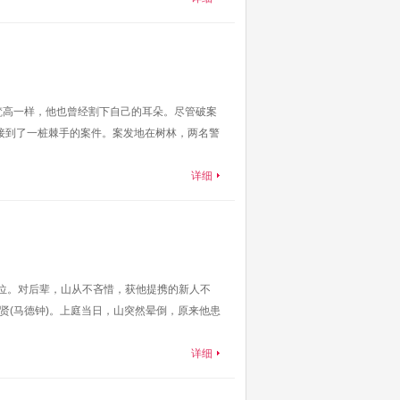
梵高一样，他也曾经割下自己的耳朵。尽管破案
接到了一桩棘手的案件。案发地在树林，两名警
详细
地位。对后辈，山从不吝惜，获他提携的新人不
贤(马德钟)。上庭当日，山突然晕倒，原来他患
详细