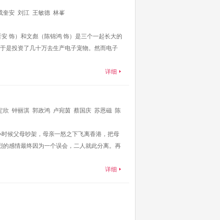
成奎安
刘江
王敏德
林峯
安 饰）和文彪（陈锦鸿 饰）是三个一起长大的
于是投资了几十万去生产电子宠物。然而电子
详细
定欣
钟丽淇
郭政鸿
卢宛茵
蔡国庆
苏恩磁
陈
小时候父母吵架，母亲一怒之下飞离香港，把母
炽烈的感情最终因为一个误会，二人就此分离。再
详细