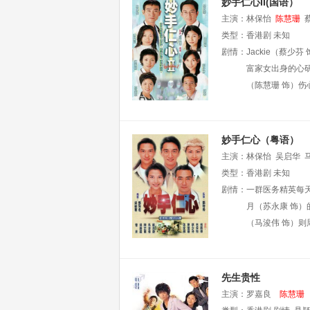
妙手仁心II(国语）
主演：
林保怡
陈慧珊
类型：
香港剧
未知
剧情：
Jackie（蔡
富家女出身的心
（陈慧珊 饰）
妙手仁心（粤语）
主演：
林保怡
吴启华
类型：
香港剧
未知
剧情：
一群医务精英每
月（苏永康 饰
（马浚伟 饰）则
先生贵性
主演：
罗嘉良
陈慧珊