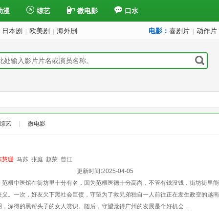
动漫
综艺
微电影
口水
日本剧
欧美剧
海外剧
电影：
喜剧片
动作片
|
|
|
综艺
|
微电影
陈慧珊
马苏
张庭
赵荣
曾江
更新时间∶
2025-04-05
，范根中医馆在街坊里十分有名，因为范根医德十分高尚，不管有钱没钱，街坊街里能
侠义。一次，好友欠下黑社会巨债，守望为了救兄弟独自一人前往正在发生政变的越南
明，深得的黑帮头子的女人赏识。随后，守望觉得广州的发展是个好机会…