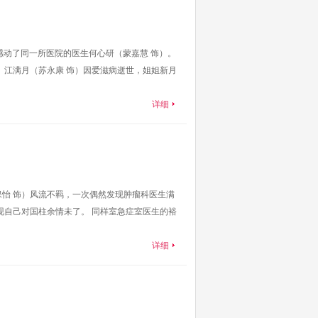
深感动了同一所医院的医生何心研（蒙嘉慧 饰）。
 江满月（苏永康 饰）因爱滋病逝世，姐姐新月
详细
怡 饰）风流不羁，一次偶然发现肿瘤科医生满
现自己对国柱余情未了。 同样室急症室医生的裕
详细