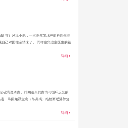
怡 饰）风流不羁，一次偶然发现肿瘤科医生满
现自己对国柱余情未了。 同样室急症室医生的裕
详细
侦破悬疑奇案。扑朔迷离的案情与循环反复的
离港，终因姐聶宝意（陈美琪）结婚而返港并复
详细