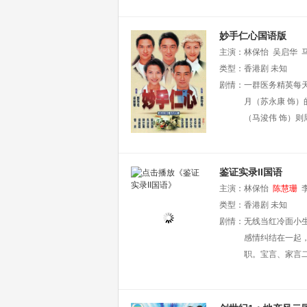
妙手仁心国语版
主演：
林保怡
吴启华
类型：
香港剧
未知
剧情：
一群医务精英每
月（苏永康 饰
（马浚伟 饰）则
鉴证实录II国语
主演：
林保怡
陈慧珊
类型：
香港剧
未知
剧情：
无线当红冷面小
感情纠结在一起
职。宝言、家言