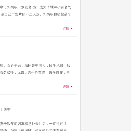
举，邓炳权（罗嘉良 饰）成为了城中小有名气
出演自己广告片的不二人选。邓炳权和晴都是个
详细
律。百姓平民，虽同是中国人，民生风俗，却
个着名状师，无奈大喜生性散漫，逍遥自在，事
详细
明
唐宁
妻子数年前因车祸意外去世后，一直得过且
慧饰）如婴儿般照顾，但这却让唐明深感压