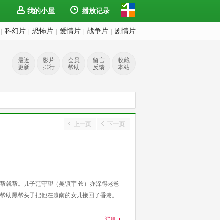
我的小屋
播放记录
科幻片
恐怖片
爱情片
战争片
剧情片
|
|
|
|
|
最近
影片
会员
留言
收藏
更新
排行
帮助
反馈
本站
上一页
下一页
帮就帮。儿子范守望（吴镇宇 饰）亦深得老爸
帮助黑帮头子把他在越南的女儿接回了香港。
详细