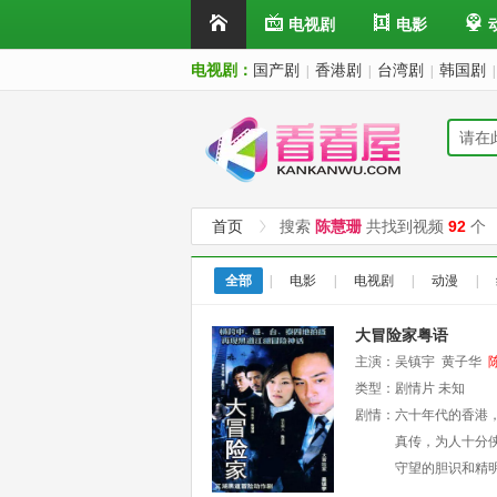
电视剧
电影
电视剧：
国产剧
香港剧
台湾剧
韩国剧
|
|
|
|
首页
搜索
陈慧珊
共找到视频
92
个
全部
|
电影
|
电视剧
|
动漫
|
大冒险家粤语
主演：
吴镇宇
黄子华
类型：
剧情片
未知
剧情：
六十年代的香港
真传，为人十分
守望的胆识和精