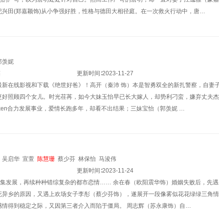
纪兴田(郑嘉颖饰)从小争强好胜，性格与德田大相径庭。在一次救火行动中，唐…
郭羡妮
笑
更新时间∶
2023-11-27
最新在线影视和下载《绝世好爸》！高开（秦沛 饰）本是智勇双全的新扎警察，自妻
更好照顾四个女儿。时光荏苒，如今大妹玉怡早已长大嫁人，却势利刁蛮，嫌弃丈夫杰
ken合力发展事业，爱情长跑多年，却看不出结果；三妹宝怡（郭羡妮 …
吴启华
宣萱
陈慧珊
蔡少芬
林保怡
马浚伟
更新时间∶
2023-11-24
上集发展，再续种种错综复杂的都市恋情…… 余在春（欧阳震华饰）婚姻失败后，先
死异乡的原因，又遇上欢场女子李彤（蔡少芬饰），遂展开一段像雾似花花绿绿三角情
感情得到稳定之际，又因第三者介入而陷于僵局。 周志辉（苏永康饰）自…