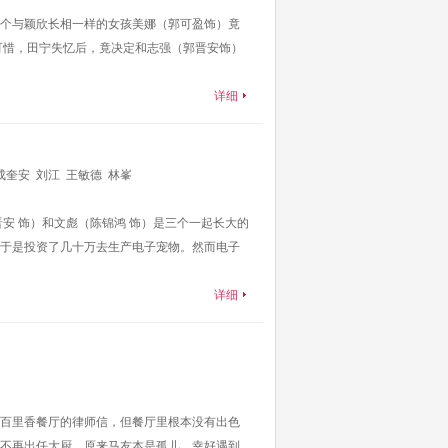
个与颖欣长相一样的女孩美娜（郭可盈饰）竟
可惜，田宁失忆后，竟决定和志强（郭晋安饰）
详细
成奎安
刘江
王敏德
林峯
安 饰）和文彪（陈锦鸿 饰）是三个一起长大的
于是投资了几十万去生产电子宠物。然而电子
详细
百里香餐厅的律师信，但餐厅里根本没有出色
不再出任大厨。原来马友本是孤儿，幸好遇到