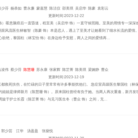
蔡少芬
杨恭如
曹永廉
蒙嘉慧
陈洁仪
邵美琪
吴启华
陈豪
袁彩云
更新时间∶
2023-12-22
少芬 饰）罹患脑癌后一直昏迷，程至美（吴启华 饰）一直守候照顾。至美的用情专一深
研跟风流医生林敏智（陈豪 饰）本是恋人，遇上了至美才让她看到了细水长流的爱情。
伤心欲绝，黎国柱（林宝怡 饰）在身边给予安慰，两人之间的爱情再…
马浚伟
蔡少芬
陈慧珊
苏永康
张家辉
陈芷菁
陈美琪
梁婉静
曹众
更新时间∶
2023-12-19
天都救死扶伤，在忙碌的日子里常常有许多事烦扰他们。 急症室高级医生黎国柱（林保
）的姐姐是律师新月（陈慧珊 饰）。原来国柱曾经有负于她。当两人再次重逢，新月发
周旋于护士长霞（陈芷菁 饰）与见习医生冬（曹众 饰）之间，无…
郭少芸
江华
汤盈盈
张燊悦