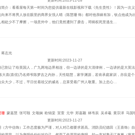
疑
更新时间∶
2023-11-28
情简介：看看屋每天第一时间为您提供最新在线影视和下载《先生贵性》！因为一次义
连向来不将男人放在眼里的商界女强人晴（陈慧珊 饰）都对他亲睐有加，钦点他成为
人相处少不了摩擦，一场意外中，他们竟然遭到了袭击，邓炳权死里逃生…
蒋志光
更新时间∶
2023-11-27
港已割让了给英国人，广九两地边界相连，但一边讲的是大清律例，一边讲的是大英法
州陈大喜(喜倌)乃名师爷陈梦吉之内孙，天性聪慧，家学渊源，若肯承庭家训，亦应是
奄尖大少，不过，平日仗着祖父的威名，总算受着广州人敬重。加上忠心…
慧珊
蒙嘉慧
张可颐
文颂娴
欧锦棠
宣萱
元华
郑嘉颖
林韦辰
吴卓羲
黄宗泽
马国
更新时间∶
2023-11-27
明（方中信饰）工作态度极为严谨，对人对己都要求甚高。消防员纪德田（王喜饰）自
明的严苛，以为唐明处处针对自己。然而工作严苛的唐明，却一直对妻子江逸雅（蒙嘉