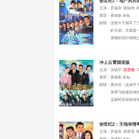
创世纪1：地产风云
主演：
罗嘉良
陈锦鸿
类型：
香港剧
未知
剧情：
这部片子描写了
好兄弟。文彪是
宠物的流行很快
冲上云霄国语版
主演：
吴镇宇
陈慧珊
荣峻
类型：
罗冠兰
香港剧
陈韵文
未知
刘
剧情：
唐亦琛（吴镇宇
亲用飞机接回来的
见面时亦琛惊讶地发
创世纪2：天地有情
主演：
罗嘉良
郭晋安