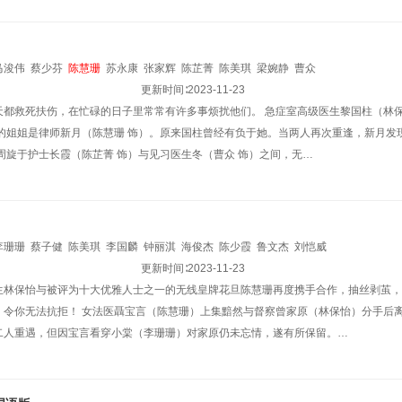
马浚伟
蔡少芬
陈慧珊
苏永康
张家辉
陈芷菁
陈美琪
梁婉静
曹众
更新时间∶
2023-11-23
天都救死扶伤，在忙碌的日子里常常有许多事烦扰他们。 急症室高级医生黎国柱（林保
）的姐姐是律师新月（陈慧珊 饰）。原来国柱曾经有负于她。当两人再次重逢，新月发
周旋于护士长霞（陈芷菁 饰）与见习医生冬（曹众 饰）之间，无…
李珊珊
蔡子健
陈美琪
李国麟
钟丽淇
海俊杰
陈少霞
鲁文杰
刘恺威
更新时间∶
2023-11-23
生林保怡与被评为十大优雅人士之一的无线皇牌花旦陈慧珊再度携手合作，抽丝剥茧，
，令你无法抗拒！ 女法医聶宝言（陈慧珊）上集黯然与督察曾家原（林保怡）分手后
二人重遇，但因宝言看穿小棠（李珊珊）对家原仍未忘情，遂有所保留。…