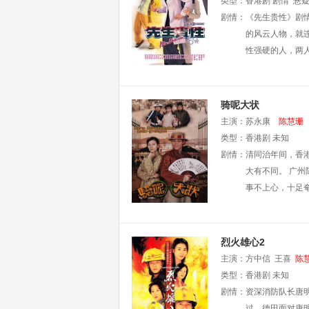
类型：
香港剧
剧情
悬
剧情：
《先生贵性》剧
的风云人物，就
性强硬的人，两
骑呢大状
主演：
苏永康
陈慧珊
类型：
香港剧
未知
剧情：
清同治年间，香
大有不同。 广
事不上心，十足
烈火雄心2
主演：
方中信
王喜
陈
类型：
香港剧
未知
剧情：
资深消防队长唐
过。德田面对唐