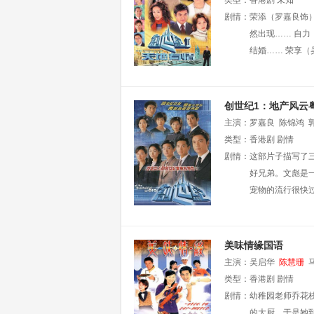
类型：
香港剧
未知
剧情：
荣添（罗嘉良饰
然出现…… 自
结婚…… 荣享
创世纪1：地产风云
主演：
罗嘉良
陈锦鸿
类型：
香港剧
剧情
剧情：
这部片子描写了
好兄弟。文彪是
宠物的流行很快
美味情缘国语
主演：
吴启华
陈慧珊
类型：
香港剧
剧情
剧情：
幼稚园老师乔花
的大厨，于是她