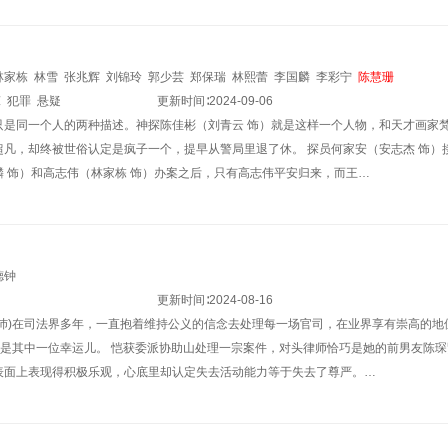
林家栋
林雪
张兆辉
刘锦玲
郭少芸
郑保瑞
林熙蕾
李国麟
李彩宁
陈慧珊
悚
犯罪
悬疑
更新时间∶
2024-09-06
只是同一个人的两种描述。神探陈佳彬（刘青云 饰）就是这样一个人物，和天才画家
超凡，却终被世俗认定是疯子一个，提早从警局里退了休。 探员何家安（安志杰 饰）
麟 饰）和高志伟（林家栋 饰）办案之后，只有高志伟平安归来，而王…
德钟
更新时间∶
2024-08-16
秦沛)在司法界多年，一直抱着维持公义的信念去处理每一场官司，在业界享有崇高的
)是其中一位幸运儿。 恺获委派协助山处理一宗案件，对头律师恰巧是她的前男友陈琛
表面上表现得积极乐观，心底里却认定失去活动能力等于失去了尊严。…