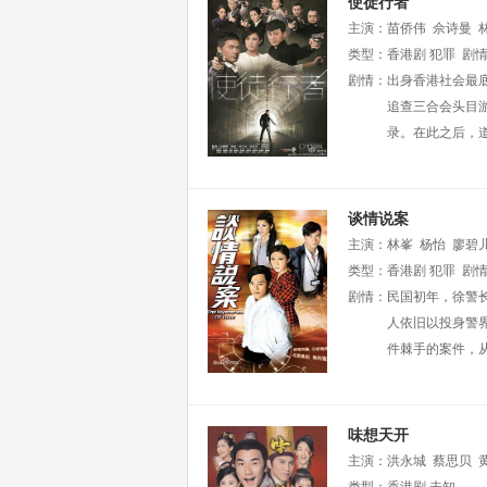
使徒行者
主演：
苗侨伟
佘诗曼
生
类型：
李冈龙
香港剧
林伟
犯罪
何启南
剧
剧情：
出身香港社会最
追查三合会头目
录。在此之后，
谈情说案
主演：
林峯
杨怡
廖碧
类型：
香港剧
犯罪
剧
剧情：
民国初年，徐警
人依旧以投身警
件棘手的案件，
味想天开
主演：
洪永城
蔡思贝