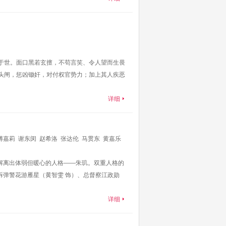
诸于世。面口黑若玄擅，不苟言笑、令人望而生畏
虎头闸，惩凶锄奸，对付权官势力；加上其人疾恶
详细
傅嘉莉
谢东闵
赵希洛
张达伦
马贯东
黄嘉乐
解离出体弱但暖心的人格——朱玑。双重人格的
拆弹警花游雁星（黄智雯 饰）、总督察江政勋
详细