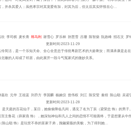
宫，并杀其爱人；虽然孝宗对其宠爱有加，封其为后，但太后其实怀恨在心…
嘉欣
李司棋
麦长青
韩马利
谢雪心
罗乐林
孙慧雪
吕珊
陈智燊
阮政峰
招石文
罗
勉良
朱斐斐
萧凯欣
余子明
吴业坤
更新时间∶
郭田葰
2023-11-29
朱璇
潘志文
许家杰
顾冠忠
何启南
雪
名伶简洁，是一个乐知天命、全心全意忠于传统粤剧艺术的大龄剩女；而满承康是走在
辕北辙的人却成了邻居，由此展开一段斗气冤家式的微妙关系。
钟嘉欣
元华
王祖蓝
刘乔方
李国麟
杨婉仪
曾伟权
刘江
陈安莹
秦煌
陈山聪
吴诺
更新时间∶
2023-11-28
饰）是天庭的百花仙子，某日，她偷偷降临凡间，遇见了名为丁辰（梁荣忠 饰）的男子
宫宫主鲁花（薛家燕 饰），她深知神仙和凡人之间的恋情不可能善终，于是想要从中
业（陈山聪 饰）是玩世不恭的富家子弟，觊觎紫薇的美貌，为了得到她…