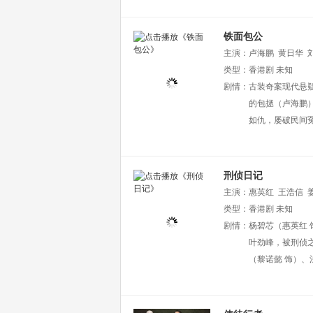
铁面包公
主演：
卢海鹏
黄日华
类型：
香港剧
未知
剧情：
古装奇案现代悬
的包拯（卢海鹏
如仇，屡破民间
刑侦日记
主演：
惠英红
王浩信
陈志健
类型：
香港剧
于淼
吴沚默
未知
杨
剧情：
杨碧芯（惠英红
叶劲峰，被刑侦
（黎诺懿 饰）、