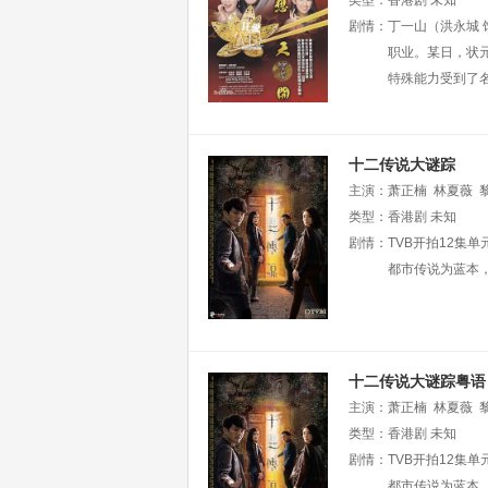
峻
类型：
曾航生
香港剧
吴家乐
未知
秦煌
剧情：
丁一山（洪永城
职业。某日，状
特殊能力受到了
十二传说大谜踪
主演：
萧正楠
林夏薇
伟
类型：
黄建东
香港剧
赵希洛
未知
丁乐
谚
剧情：
吴沚默
TVB开拍12
何芷珊
朱斐
煌
张汉斌
都市传说为蓝本
黄嘉乐
白云
十二传说大谜踪粤语
主演：
萧正楠
林夏薇
伟
类型：
黄建东
香港剧
赵希洛
未知
丁乐
谚
剧情：
吴沚默
TVB开拍12
何绮云
朱斐
煌
张汉斌
都市传说为蓝本
黄嘉乐
白云