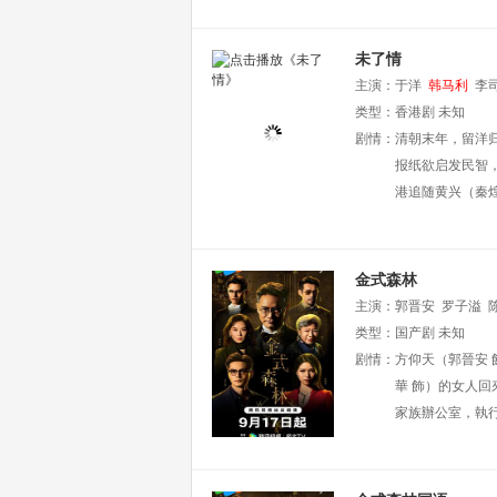
未了情
主演：
于洋
韩马利
李
类型：
香港剧
未知
剧情：
清朝末年，留洋
报纸欲启发民智
港追随黄兴（秦
金式森林
主演：
郭晋安
罗子溢
麟
类型：
程可为
国产剧
陈庭欣
未知
蔡菀
剧情：
方仰天（郭晉安
華 飾）的女人回
家族辦公室，執