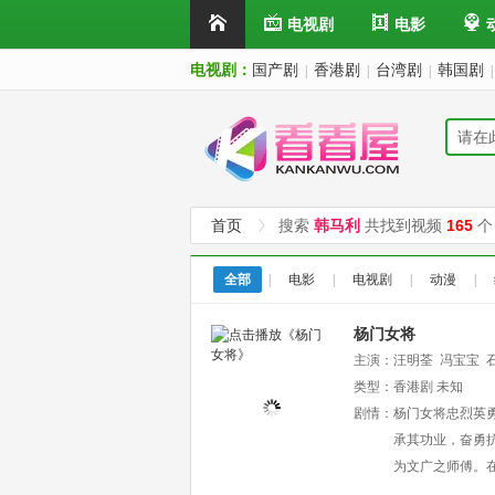
电视剧
电影
电视剧：
国产剧
香港剧
台湾剧
韩国剧
|
|
|
|
首页
搜索
韩马利
共找到视频
165
个
全部
|
电影
|
电视剧
|
动漫
|
杨门女将
主演：
汪明荃
冯宝宝
刘兆铭
类型：
香港剧
蓝天
张国强
未知
刘
剧情：
杨门女将忠烈英
承其功业，奋勇
为文广之师傅。