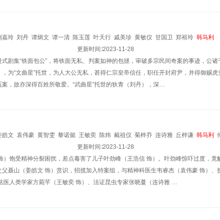
刘嘉玲
刘丹
谭炳文
谭一清
陈玉莲
叶天行
戚美珍
黄敏仪
甘国卫
郑裕玲
韩马利
更新时间∶
2023-11-28
疑式剧集“铁面包公”，将铁面无私、判案如神的包拯，审破多宗民间奇案的事迹，公
），为“文曲星”托世，为人大公无私，甚得仁宗皇帝信任，职任开封府尹，并得御赐
冤案，故亦深得百姓所敬爱。“武曲星”托世的狄青（刘丹），深…
姜皓文
袁伟豪
黄智雯
黎诺懿
王敏奕
陈炜
戴祖仪
菊梓乔
连诗雅
丘梓谦
韩马利
潮凯
韦家雄
何启南
罗浩铭
黃欣
更新时间∶
李思雅
2023-11-28
 饰）饱受精神分裂困扰，差点毒害了儿子叶劲峰（王浩信 饰）。叶劲峰惊吓过度，竟
之父聂山（姜皓文 饰）赏识，招揽加入特案组，与精神科医生韦睿杰（袁伟豪 饰）、
法医人类学家方菀芊（王敏奕 饰）、法证昆虫专家张晓蔓（连诗雅 …