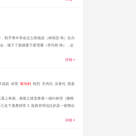
，联手青年革命志士陈镜波（林锦堂 饰）合办
会，抛下了新婚妻子蔡雪雁（李司棋 饰），赴
详细
李成昌
徐荣
韩马利
炜烈
关伟伦
吴香伦
唐嘉
本立
邵卓尧
曾健明
天遇上車禍，康復之後竟牽著一個叫林澄（陳曉
己名下遺產歸零 3. 負責管理信託的是一家聯合
详细