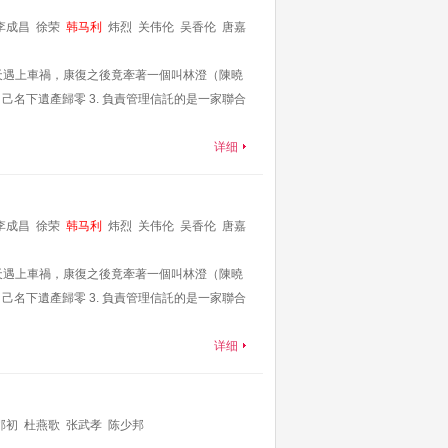
李成昌
徐荣
韩马利
炜烈
关伟伦
吴香伦
唐嘉
本立
邵卓尧
曾健明
天遇上車禍，康復之後竟牽著一個叫林澄（陳曉
己名下遺產歸零 3. 負責管理信託的是一家聯合
详细
李成昌
徐荣
韩马利
炜烈
关伟伦
吴香伦
唐嘉
本立
邵卓尧
曾健明
天遇上車禍，康復之後竟牽著一個叫林澄（陳曉
己名下遺產歸零 3. 負責管理信託的是一家聯合
详细
邵初
杜燕歌
张武孝
陈少邦