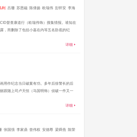
马利
吕珊
苏恩磁
陈倩扬
欧瑞伟
彭怀安
李海
CID督查康道行（欧瑞伟饰）搜集情报。谁知在
露，而删除了包括小嘉在内等五名卧底的纪
详细
画用作纪念当日破案有功。多年后徐警长的后
丽跟随上司卢天恒（马国明饰）侦破一件又一
详细
珊
张国强
李家鼎
曾伟权
安德尊
梁舜燕
陈荣