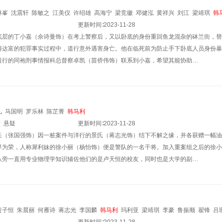
林峯
沈震轩
陈敏之
江美仪
许绍雄
高海宁
梁竞徽
邓健泓
黄祥兴
刘江
梁靖琪
韩
情
张振朗
张国强
贝安琪
罗乐林
更新时间∶
蔡康年
2023-11-28
底层的丁小嘉（佘诗曼饰）在考上警察后，又以卧底的身份重回鱼龙混杂的砵兰街，替
游达富的犯罪事实过程中，道行意外遇害身亡。他在临死前为防止手下卧底人员身份暴
道行的同袍刑事情报科总督察卓凯（苗侨伟饰）联系到小嘉，希望其能协助…
儿
马国明
罗乐林
陈芷菁
韩马利
情
悬疑
更新时间∶
2023-11-28
长（张国强饰）因一桩案件与洋行的景氏（蒋志光饰）结下不解之缘，并各获赠一幅油
界为荣，人称犀利妹的徐小丽（杨怡饰）便是警队的一名干将。加入重案组之后的徐小
从旁一直用专业物理学知识辅佐他们的是卢天恒的校友，同时也是大学的副…
黄子恒
朱晨丽
何雁诗
蒋志光
李国麟
韩马利
玛利亚
梁靖琪
李豪
鲁振顺
翟锋
吕