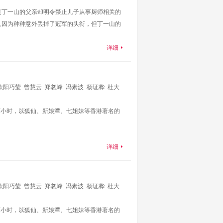
是丁一山的父亲却明令禁止儿子从事厨师相关的
人因为种种意外丢掉了冠军的头衔，但丁一山的
详细
欧阳巧莹
曾慧云
郑恕峰
冯素波
杨证桦
杜大
辉
潘芳芳
卫志豪
李豪
陈华鑫
陈伟琪
彭纪
两小时，以狐仙、新娘潭、七姐妹等香港著名的
李冈龙
萧徽勇
张雪莹
陈靖云
黄文意
黄耀
详细
欧阳巧莹
曾慧云
郑恕峰
冯素波
杨证桦
杜大
辉
潘芳芳
卫志豪
李豪
陈华鑫
陈伟琪
彭纪
两小时，以狐仙、新娘潭、七姐妹等香港著名的
李冈龙
萧徽勇
张雪莹
陈靖云
黄文意
黄耀