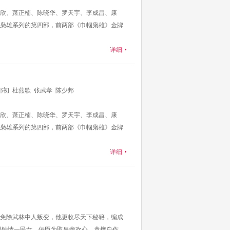
欣、萧正楠、陈晓华、罗天宇、李成昌、康
枭雄系列的第四部，前两部《巾帼枭雄》金牌
详细
邵初
杜燕歌
张武孝
陈少邦
欣、萧正楠、陈晓华、罗天宇、李成昌、康
枭雄系列的第四部，前两部《巾帼枭雄》金牌
详细
免除武林中人叛变，他更收尽天下秘籍，编成
因钟情一民女，佞臣为取皇帝欢心，竟擅自作