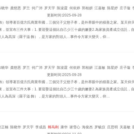
陈晓华
龚慈恩
罗兰
何广沛
罗天宇
陈浚霆
何依婷
郭柏妍
江嘉敏
陈星妤
庄子璇
庭
张诗欣
邵展鹏
林敬刚
吴绮珊
更新时间∶
梁荺苓
2025-09-28
林夕童
刘嘉琪
洪曼芹
曾文心
卢映彤
张
 飾）領導著百億方氏商業帝國，三個兒子父慈子孝，是外界眼中的積善之家。某天仰
來，並宣布三件大事：1. 要迎娶這個比自己少三十歲的嫩妻2.為家族資產成立信託，自
行人為高深（羅子溢 飾），是方家的對頭人…事件令方家大變天，仰…
陈晓华
龚慈恩
罗兰
何广沛
罗天宇
陈浚霆
何依婷
郭柏妍
江嘉敏
陈星妤
庄子璇
庭
张诗欣
邵展鹏
林敬刚
吴绮珊
更新时间∶
梁荺苓
2025-09-28
林夕童
刘嘉琪
洪曼芹
曾文心
卢映彤
张
 飾）領導著百億方氏商業帝國，三個兒子父慈子孝，是外界眼中的積善之家。某天仰
來，並宣布三件大事：1. 要迎娶這個比自己少三十歲的嫩妻2.為家族資產成立信託，自
行人為高深（羅子溢 飾），是方家的對頭人…事件令方家大變天，仰…
萧正楠
陈晓华
罗天宇
李成昌
韩马利
康华
谢雪心
海俊杰
罗毓仪
庄思明
关嘉敏