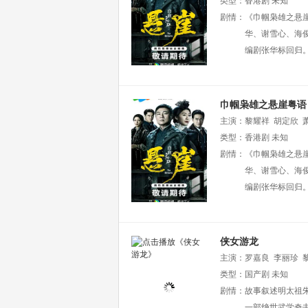
类型：
香港剧
未知
剧情：
《巾帼枭雄之悬
华、谢雪心、海
编剧张华标回归。
巾帼枭雄之悬崖粤语
主演：
黎耀祥
胡定欣
类型：
香港剧
未知
剧情：
《巾帼枭雄之悬
华、谢雪心、海
编剧张华标回归。
侠女游龙
主演：
罗嘉良
李丽珍
类型：
国产剧
未知
剧情：
故事叙述明太祖
一部绝世武学奇