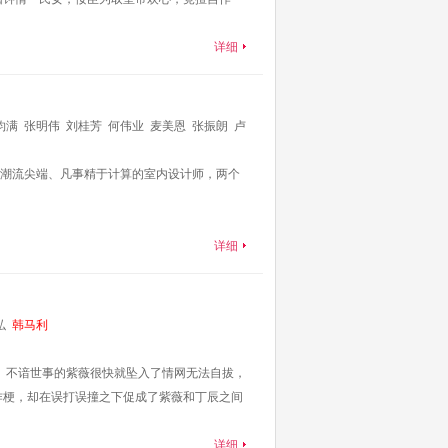
详细
钧满
张明伟
刘桂芳
何伟业
麦美恩
张振朗
卢
妮
蔡国庆
李丽丽
姚兵
陈婉婷
李君妍
黄炜
潮流尖端、凡事精于计算的室内设计师，两个
详细
弘
韩马利
。不谙世事的紫薇很快就坠入了情网无法自拔，
作梗，却在误打误撞之下促成了紫薇和丁辰之间
详细