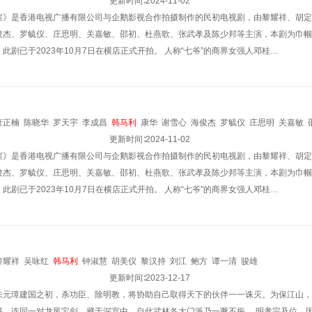
更新时间∶
2024-11-02
崖》是香港电视广播有限公司与企鹅影视合作拍摄制作的民初电视剧，由黎耀祥、胡定
俊杰、罗毓仪、庄思明、关嘉敏、邵初、杜燕歌、张武孝及陈少邦等主演，本剧为巾帼
此剧已于2023年10月7日在横店正式开拍。 人称“七爷”的商界女强人邓桂…
萧正楠
陈晓华
罗天宇
李成昌
韩马利
康华
谢雪心
海俊杰
罗毓仪
庄思明
关嘉敏
更新时间∶
2024-11-02
崖》是香港电视广播有限公司与企鹅影视合作拍摄制作的民初电视剧，由黎耀祥、胡定
俊杰、罗毓仪、庄思明、关嘉敏、邵初、杜燕歌、张武孝及陈少邦等主演，本剧为巾帼
此剧已于2023年10月7日在横店正式开拍。 人称“七爷”的商界女强人邓桂…
黎耀祥
吴咏红
韩马利
钟淑慧
胡美仪
黎汉持
刘江
鲍方
谭一清
骏雄
更新时间∶
2023-12-17
朱元璋建国之初，杀功臣、除明教，将协助自己取得天下的伙伴一一诛灭。为保江山，
书，连同一对龙凤宝剑，藏于深宫中，自此武林各大门派乃一蹶不振。 明孝宗及位，