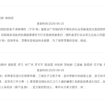
司棋
林锦堂
更新时间∶
2026-06-15
归国的富家子弟林继民（于洋 饰）被家乡广州城内民不聊生的社会景象激发出救国情怀
，却因揭发清政府的腐败屡遭官方打压致报馆被查封，继民备受打击从而立志加入同盟
煌 饰）投身革命。雪雁本是镜波的未婚妻，为了保障雪雁的安稳，镜波…
陈晓华
龚慈恩
罗兰
何广沛
罗天宇
陈浚霆
何依婷
郭柏妍
江嘉敏
陈星妤
庄子璇
庭
张诗欣
邵展鹏
林敬刚
吴绮珊
更新时间∶
梁荺苓
2025-09-29
林夕童
刘嘉琪
洪曼芹
曾文心
卢映彤
张
 飾）領導著百億方氏商業帝國，三個兒子父慈子孝，是外界眼中的積善之家。某天仰
來，並宣布三件大事：1. 要迎娶這個比自己少三十歲的嫩妻2.為家族資產成立信託，自
行人為高深（羅子溢 飾），是方家的對頭人…事件令方家大變天，仰…