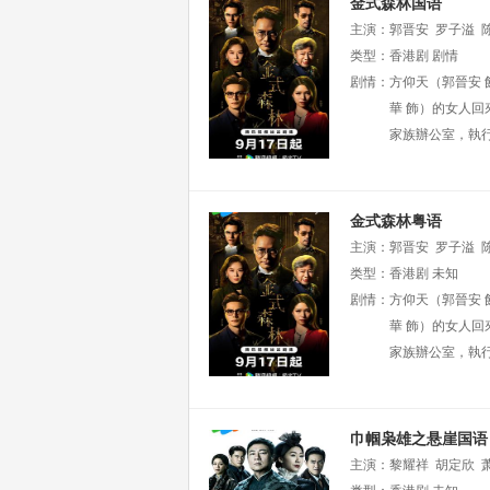
金式森林国语
主演：
郭晋安
罗子溢
麟
类型：
程可为
香港剧
陈庭欣
剧情
蔡菀
剧情：
方仰天（郭晉安
華 飾）的女人回
家族辦公室，執
金式森林粤语
主演：
郭晋安
罗子溢
麟
类型：
程可为
香港剧
陈庭欣
未知
蔡菀
剧情：
方仰天（郭晉安
華 飾）的女人回
家族辦公室，執
巾帼枭雄之悬崖国语
主演：
黎耀祥
胡定欣