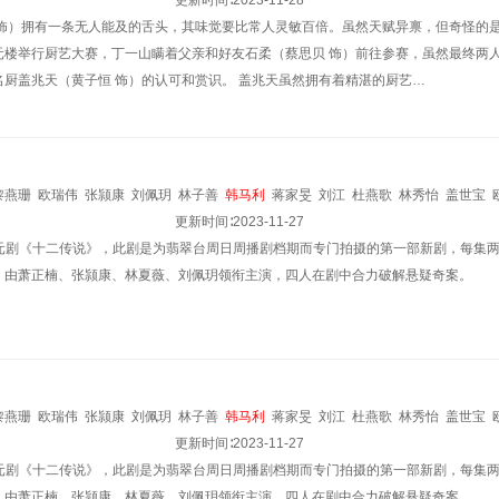
更新时间∶
2023-11-28
 饰）拥有一条无人能及的舌头，其味觉要比常人灵敏百倍。虽然天赋异禀，但奇怪的
元楼举行厨艺大赛，丁一山瞒着父亲和好友石柔（蔡思贝 饰）前往参赛，虽然最终两
名厨盖兆天（黄子恒 饰）的认可和赏识。 盖兆天虽然拥有着精湛的厨艺…
黎燕珊
欧瑞伟
张颕康
刘佩玥
林子善
韩马利
蒋家旻
刘江
杜燕歌
林秀怡
盖世宝
锶
陈狄克
余子明
刘天龙
苏丽明
更新时间∶
炜烈
2023-11-27
赵永洪
吴瑞庭
戴耀明
王卓淇
卢宛茵
陈嘉
集单元剧《十二传说》，此剧是为翡翠台周日周播剧档期而专门拍摄的第一部新剧，每集
斐
陈伟洪
李丽丽
阮政峰
杨家宝
钟志光
梁茵
卢峻峯
丘梓谦
程皓
易智远
董敬文
，由萧正楠、张颕康、林夏薇、刘佩玥领衔主演，四人在剧中合力破解悬疑奇案。
梁雯蔚
刘芷希
黎燕珊
欧瑞伟
张颕康
刘佩玥
林子善
韩马利
蒋家旻
刘江
杜燕歌
林秀怡
盖世宝
锶
陈狄克
余子明
刘天龙
苏丽明
更新时间∶
炜烈
2023-11-27
赵永洪
吴瑞庭
戴耀明
王卓淇
卢宛茵
陈嘉
集单元剧《十二传说》，此剧是为翡翠台周日周播剧档期而专门拍摄的第一部新剧，每集
斐
陈伟洪
李丽丽
阮政峰
杨家宝
钟志光
梁茵
卢峻峯
丘梓谦
程皓
易智远
董敬文
，由萧正楠、张颕康、林夏薇、刘佩玥领衔主演，四人在剧中合力破解悬疑奇案。
梁雯蔚
刘芷希