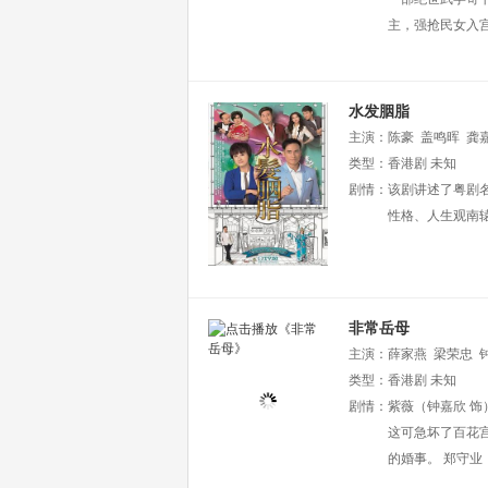
主，强抢民女入
水发胭脂
主演：
陈豪
盖鸣晖
龚
宛茵
类型：
鲁振顺
香港剧
陈嘉辉
未知
陈
溏
剧情：
梁丽翘
该剧讲述了粤剧
性格、人生观南
非常岳母
主演：
薛家燕
梁荣忠
类型：
香港剧
未知
剧情：
紫薇（钟嘉欣 
这可急坏了百花
的婚事。 郑守