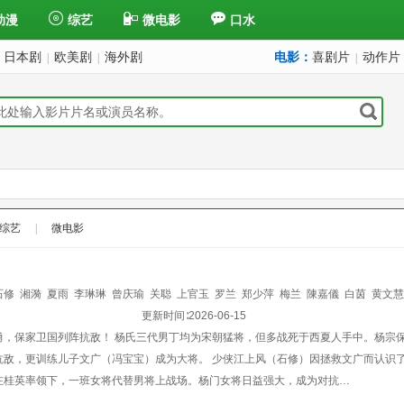
动漫
综艺
微电影
口水
日本剧
欧美剧
海外剧
电影：
喜剧片
动作片
|
|
|
综艺
|
微电影
石修
湘漪
夏雨
李琳琳
曾庆瑜
关聪
上官玉
罗兰
郑少萍
梅兰
陳嘉儀
白茵
黄文慧
国诚
陈国权
胡美仪
骆应钧
黄韵材
更新时间∶
程思俊
2026-06-15
杨盼盼
陈有后
罗烈
郑则仕
陈齐颂
勇，保家卫国列阵抗敌！ 杨氏三代男丁均为宋朝猛将，但多战死于西夏人手中。杨宗
抗敌，更训练儿子文广（冯宝宝）成为大将。 少侠江上风（石修）因拯救文广而认识
在桂英率领下，一班女将代替男将上战场。杨门女将日益强大，成为对抗…