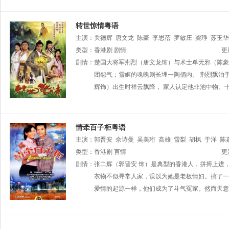
转世惊情粤语
主演：
关德辉
唐文龙
陈豪
李思蓓
罗敏庄
梁琤
苏玉华
振顺
类型：
陈玟希
香港剧
杨嘉诺
剧情
陈荣峻
白茵
梁葆贞
郭德信
曾慧
更
剧情：
楚国大将军荆烈（唐文龙饰）与术士单无邪（陈豪
团怨气；雪姬的魂魄则长埋一陶俑内。 荆烈飘泊
辉饰）出生时祥云飘降， 家人认定他非池中物。
情牵百子柜粤语
主演：
郭晋安
佘诗曼
吴美珩
高雄
雪梨
胡枫
于洋
陈
峰
类型：
游飙
香港剧
邓梓峰
言情
张汉斌
邱万城
殷樱
林影红
周家怡
更
伍
正
剧情：
孙季卿
张二辉（郭晋安 饰）是典型的香港人，拼搏上进
王伟梁
傅楚卉
石子良
徐荣
蔡国庆
江汉
黎
衣物不似寻常人家，误以为她是老板情妇。搞了一
爱情的起源一样，他们成为了斗气冤家。然而天意