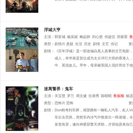
浮城大亨
主演：
郭富城
杨采妮
鲍起静
刘心悠
何超仪
郑家星
鲁
类型：
剧情片
悬疑
生活
历史
剧情
文艺
传记
更
剧情：
《百年浮城》是一部改编自真人真事的文艺电影，
成人，布华泉是首位成为太古洋行大班的香港人，
中、英混血儿。早年，母亲被英国人强奸而生下他
迷离警界：鬼车
主演：
关宝慧
罗兰
周文健
任港秀
陈昭昭
鲁振顺
杨适
类型：
恐怖片
恐怖
更
剧情：
Don刚考到车牌，渴望拥有一辆私人汽车，友人Vi
车出去兜风，突然车内冷气中散发出一阵迷烟，令
发觉有异，遂向神婆邵擎天求助，才得知原来自己