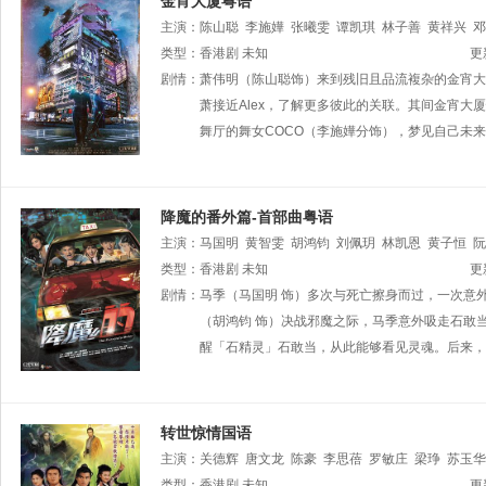
金宵大厦粤语
主演：
陈山聪
李施嬅
张曦雯
谭凯琪
林子善
黄祥兴
邓
鲁振顺
类型：
香港剧
李丽丽
未知
叶凯茵
方绍聪
李家声
陈振华
何启南
更
剧情：
萧伟明（陈山聪饰）来到残旧且品流複杂的金宵大
萧接近Alex，了解更多彼此的关联。其间金宵大
舞厅的舞女COCO（李施嬅分饰），梦见自己未
降魔的番外篇-首部曲粤语
主演：
马国明
黄智雯
胡鸿钧
刘佩玥
林凯恩
黄子恒
阮
李家鼎
类型：
香港剧
余子明
未知
何远东
曾健明
王俊棠
黄建东
王致迪
更
黄炜溏
剧情：
马季（马国明 饰）多次与死亡擦身而过，一次意
苏恩磁
盖世宝
陈华鑫
曹思诗
曾慧云
关浩扬
（胡鸿钧 饰）决战邪魔之际，马季意外吸走石敢
醒「石精灵」石敢当，从此能够看见灵魂。后来，
转世惊情国语
主演：
关德辉
唐文龙
陈豪
李思蓓
罗敏庄
梁琤
苏玉华
振顺
类型：
陈玟希
香港剧
杨嘉诺
未知
陈荣峻
白茵
梁葆贞
郭德信
曾慧
更