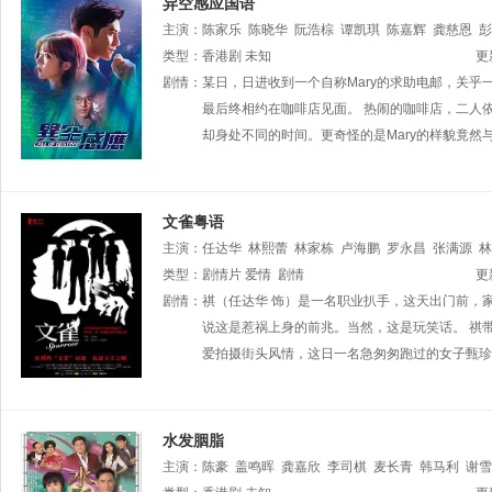
异空感应国语
主演：
陈家乐
陈晓华
阮浩棕
谭凯琪
陈嘉辉
龚慈恩
彭
类型：
香港剧
未知
更
剧情：
某日，日进收到一个自称Mary的求助电邮，关乎
最后终相约在咖啡店见面。 热闹的咖啡店，二人
却身处不同的时间。更奇怪的是Mary的样貌竟
文雀粤语
主演：
任达华
林熙蕾
林家栋
卢海鹏
罗永昌
张满源
林
类型：
剧情片
爱情
剧情
更
剧情：
祺（任达华 饰）是一名职业扒手，这天出门前，
说这是惹祸上身的前兆。当然，这是玩笑话。 祺
爱拍摄街头风情，这日一名急匆匆跑过的女子甄珍
水发胭脂
主演：
陈豪
盖鸣晖
龚嘉欣
李司棋
麦长青
韩马利
谢雪