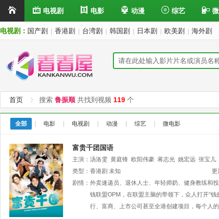
电视剧
电影
动漫
综艺
微
电视剧：
国产剧
香港剧
台湾剧
韩国剧
日本剧
欧美剧
海外剧
|
|
|
|
|
|
首页
搜索
鲁振顺
共找到视频
119
个
全部
|
电影
|
电视剧
|
动漫
|
综艺
|
微电影
富贵千团国语
主演：
汤洛雯
黄庭锋
欧阳伟豪
蒋志光
姚宏远
张宝儿
顺
类型：
董敬文
香港剧
胡鸿钧
未知
麦诗晴
叶蒨文
王俊棠
邵卓尧
潘冠
更
家雄
剧情：
区霭玲
外卖速递员、退休人士、年轻师奶、健身教练和投
利颖怡
杜大伟
刘天龙
郭千瑜
张盈悦
施
周丽欣
钱联盟OPM，在联盟主脑的带领下，众人打开“钱
曾慧云
吴绮珊
杨证桦
李冈龙
罗雪妍
行、富商、上市公司甚至全港创建项目，每个人的