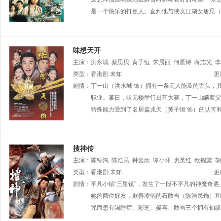
是一个快乐的打更人。直到他与侠义江湖女唐思（
味想天开
主演：
洪永城
蔡思贝
黄子恒
朱晨丽
何雁诗
蒋志光
李
峻
类型：
曾航生
香港剧
吴家乐
未知
秦煌
更
剧情：
丁一山（洪永城 饰）拥有一条无人能及的舌头，
职业。某日，状元楼举行厨艺大赛，丁一山瞒着父
特殊能力受到了名厨盖兆天（黄子恒 饰）的认可
搜神传
主演：
陈锦鸿
陈浩民
钟嘉欣
谭小环
惠英红
欧锦棠
胡
乐儿
类型：
余慕莲
香港剧
马海伦
未知
刘晓彤
黎彼得
安德尊
罗君左
余
更
陈狄克
剧情：
平凡小镇“三星镇”，发生了一段不平凡的神魔奇
凌礼文
李启杰
陆骏光
郑健乐
彭皓锋
赵敏通
龙
郭德信
她的两位好友，欺善凌弱的石敢当（陈浩民饰）和
梁珈咏
程可为
李思欣
潘冠霖
黄文
咒而患有渴睡症。彩芝、晏喜、敢当三个拥有仙缘