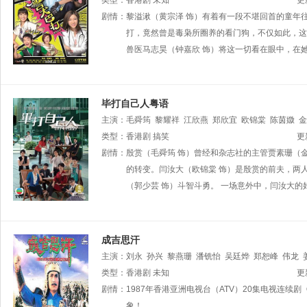
钟志光
类型：
香港剧
何启南
未知
王绮琴
何俊轩
董敬文
袁镇业
关浩扬
更
沈可欣
剧情：
黎溢湫（黄宗泽 饰）有着有一段不堪回首的童年
陈荣峻
周梓盈
马贯东
陈珈颖
许碧姬
罗天池
洪
焦浩轩
打，竟然曾是毒枭所圈养的看门狗，不仅如此，这
吴云甫
余应彤
彭纪谚
陈伟琪
麦皓
兽医马志昊（钟嘉欣 饰）将这一切看在眼中，在
毕打自己人粤语
主演：
毛舜筠
黎耀祥
江欣燕
郑欣宜
欧锦棠
陈茵媺
金
骢
类型：
郭少芸
香港剧
余子明
搞笑
黄子雄
何傲儿
骆应钧
吕珊
陈莉敏
更
顺
剧情：
李国麟
殷赏（毛舜筠 饰）曾经和杂志社的主管贾素珊（
沈可欣
周宝霖
李漫芬
曾守明
江富强
杨瑞
慧珊
曹永廉
的转变。闫汝大（欧锦棠 饰）是殷赏的前夫，两
简慕华
麦皓儿
邵卓尧
张韦怡
戴
（郭少芸 饰）斗智斗勇。 一场意外中，闫汝大的
成吉思汗
主演：
刘永
孙兴
黎燕珊
潘铣怡
吴廷烨
郑恕峰
伟龙
李冈龙
类型：
香港剧
敖龙
凌腓力
未知
孟丽萍
萧山仁
范永桦
文扎玫
吴
更
周慧娟
剧情：
1987年香港亚洲电视台（ATV）20集电视连
罗敏玲
阮令涛
象！