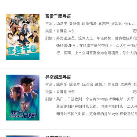
富贵千团粤语
主演：
汤洛雯
黄庭锋
欧阳伟豪
蒋志光
姚宏远
张宝儿
顺
类型：
董敬文
香港剧
胡鸿钧
未知
麦诗晴
叶蒨文
王俊棠
邵卓尧
潘冠
更
家雄
剧情：
区霭玲
外卖速递员、退休人士、年轻师奶、健身教练和投
利颖怡
杜大伟
刘天龙
郭千瑜
张盈悦
施
周丽欣
钱联盟OPM，在联盟主脑的带领下，众人打开“钱
曾慧云
吴绮珊
杨证桦
李冈龙
罗雪妍
行、富商、上市公司甚至全港创建项目，每个人的
异空感应粤语
主演：
陈家乐
陈晓华
阮浩棕
谭凯琪
陈嘉辉
龚慈恩
彭
类型：
香港剧
未知
更
剧情：
某日，日进收到一个自称Mary的求助电邮，关乎
最后终相约在咖啡店见面。 热闹的咖啡店，二人
却身处不同的时间。更奇怪的是Mary的样貌竟