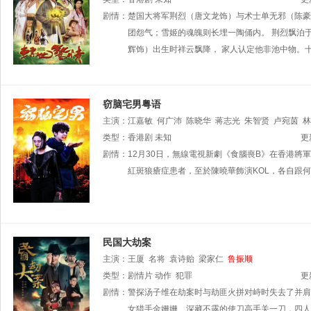
剧情：
楚国大将军荆烈（唐文龙饰）与术士单无邪（陈豪
团怨气；雪姬的魂魄则长埋一陶俑内。 荆烈飘泊
辉饰）出生时祥云飘降， 家人认定他非池中物。
窃脑宅男粤语
主演：
江嘉敏
何广沛
陈晓华
蒋志光
朱智贤
卢宛茵
林
詠謙
类型：
香港剧
未知
更
剧情：
12月30日，無線電視新劇《食腦喪B》在香港
紅斑狼瘡症患者，至於陳曉華飾演KOL，各自跟
民国大劫案
主演：
王厦
名将
袁诗贻
梁家仁
鲁振顺
类型：
剧情片
动作
犯罪
更
剧情：
警探汤子维在劫案时与劫匪火拼对峙时失去了并肩
女猎手金姗姗、深藏不露的使刀高手关一刀，四人费