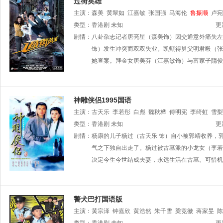
过街英雄
主演：
森美
黄翠如
江嘉敏
张国强
马海伦
鲁振顺
卢宛
绮雯
类型：
黄炜溏
香港剧
雪妮
未知
徐忠信
郑启泰
谭伟权
刘芷希
王致
更
烈
剧情：
董敬文
八卦杂志记者唐亮星（森美饰）因交通意外痛失左
黄梓玮
曾健明
黎宽怡
李忠希
易智远
李兴
莹
冯康宁
饰）发生冲突而双双失业。凯甄得舅父明君毅（张
她查案。拜金女唐美芬（江嘉敏饰）与富家子隋俊
神雕侠侣1995国语
主演：
古天乐
李若彤
白彪
魏秋桦
傅明宪
李绮虹
雪梨
苏玉华
类型：
香港剧
黎耀祥
未知
李国麟
吴家乐
李子雄
何洁珊
李耀景
更
鸿昌
剧情：
罗兰
杨康的儿子杨过（古天乐 饰）自小被郭靖收养，
张延
黎汉持
马海伦
蔡国庆
鲁振顺
焦雄
麦
生
汤俊明
气之下独自出走了。杨过被古墓派的小龙女（李若
张宏伟
薛纯基
何金灵
简文达
谭
决定今生今世结成夫妻，永远生活在古墓。可惜机
警犬巴打国语版
主演：
黄宗泽
钟嘉欣
黄浩然
朱千雪
梁竞徽
蒋家旻
陈