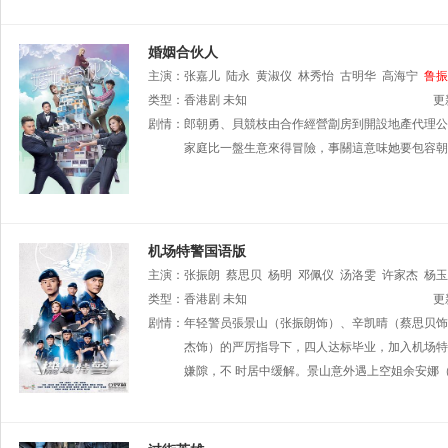
婚姻合伙人
主演：
张嘉儿
陆永
黄淑仪
林秀怡
古明华
高海宁
鲁振
类型：
香港剧
未知
更
剧情：
郎朝勇、貝競枝由合作經營劏房到開設地產代理公
家庭比一盤生意來得冒險，事關這意味她要包容朝
机场特警国语版
主演：
张振朗
蔡思贝
杨明
邓佩仪
汤洛雯
许家杰
杨玉
黎振烨
类型：
香港剧
朱敏瀚
未知
杨证桦
冼灏英
何启南
姚浩政
崔锦棠
更
陈嘉辉
剧情：
年轻警员張景山（张振朗饰）、辛凯晴（蔡思贝饰
刘温馨
王绮琴
程可为
林敬刚
陈荣峻
陈建文
霖
李兴华
杰饰）的严厉指导下，四人达标毕业，加入机场特
唐嘉麟
郭千瑜
周丽欣
莫伟文
吴
嫌隙，不 时居中缓解。景山意外遇上空姐余安娜