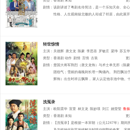
宛茵
类型：
鲁振顺
香港剧
陈嘉辉
未知
陈勉良
朱斐斐
萧凯欣
余子明
吴
更
溏
剧情：
梁丽翘
该剧讲述了粤剧名伶简洁，是一个乐知天命、全心
性格、人生观南辕北辙的人却成了邻居，由此展开
转世惊情
主演：
关德辉
唐文龙
陈豪
李思蓓
罗敏庄
梁琤
苏玉华
振顺
类型：
陈玟希
香港剧
杨嘉诺
动作
剧情
陈荣峻
言情
白茵
古装
梁葆贞
郭德信
曾慧
更
剧情：
楚国大将军荆烈（唐文龙饰）与术士单无邪（陈豪
团怨气；雪姬的魂魄则长埋一陶俑内。 荆烈飘泊
辉饰）出生时祥云飘降， 家人认定他非池中物。
洗冤录
主演：
欧阳震华
宣萱
林文龙
陈妙瑛
刘江
姚莹莹
鲁振
类型：
香港剧
未知
更
剧情：
【洗冤录】是根据一本宋朝（公元1247年）期
及怎样抽丝剥茧地破解当时哄动朝野的奇案。 宋