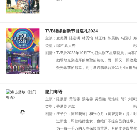
TVB继续创新节目巡礼2024
主演：
麦美恩
陆浩明
林秀怡
林正峰
陈展鹏
马国明
郑
杨明
类型：
陈贝儿
综艺
真人秀
丁子朗
樊亦敏
郭柏妍
谢东闵
朱敏瀚
徐
更
阮政峰
剧情：
TVB於2023年10月下旬召集旗下星級藝員，向
吕慧仪
苏恩磁
古佩玲
张景淳
林景程
孔德贤
珈
何依婷
動場地充滿濃厚的萬聖節氣氛，而一間又一間收藏
吴沚默
莫韵锶
黄美棋
黄婧灵
林钰
螢光幕前的觀眾，則可透過翡翠台於11月4日播放
隐门粤语
主演：
陈展鹏
黄智雯
汤洛雯
吴岱融
阮浩棕
胡?
刘佩
希璘
类型：
谭坤伦
香港剧
徐荣
未知
吴沚默
陈少邦
庄思明
吴天佑
赵乐
更
蔡国威
剧情：
庄子乔（陈展鹏饰）和张心月（黄智雯饰）是儿时
利颖怡
方哲翷
何伟业
过新生，即使结婚生女，也绝口不提自己的往事。
为一份一千万的人寿保险而重遇。月的丈夫殷昊然