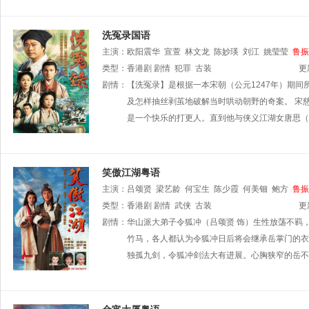
洗冤录国语
主演：
欧阳震华
宣萱
林文龙
陈妙瑛
刘江
姚莹莹
鲁振
类型：
香港剧
剧情
犯罪
古装
更
剧情：
【洗冤录】是根据一本宋朝（公元1247年）期
及怎样抽丝剥茧地破解当时哄动朝野的奇案。 宋
是一个快乐的打更人。直到他与侠义江湖女唐思（
笑傲江湖粤语
主演：
吕颂贤
梁艺龄
何宝生
陈少霞
何美钿
鲍方
鲁振
陈荣峻
类型：
香港剧
梁舜燕
剧情
罗兰
武侠
孙季卿
古装
更
剧情：
华山派大弟子令狐冲（吕颂贤 饰）生性放荡不羁
竹马，各人都认为令狐冲日后将会继承岳掌门的衣
独孤九剑，令狐冲剑法大有进展。心胸狭窄的岳不