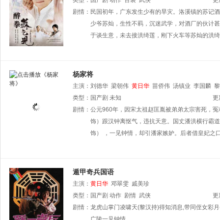
类型：
国产剧
动作
古装
武侠
更
剧情：
民国初年，广东发生少有的旱灾。洛溪镇的苏记酒
少爷苏灿，生性不羁，沉迷武学，对酒厂的伙计甚
于谈生意，未去接洪绮莲，刚下火车等苏灿的洪绮
杨家将
主演：
刘德华
梁朝伟
黄日华
苗侨伟
汤镇业
李国麟
黎
倩
类型：
陈荣峻
国产剧
谢宁
未知
周海媚
胡美仪
刘兆铭
骆应钧
陶大宇
更
吴孟达
剧情：
公元960年，因宋太祖赵匡胤被弟弟太宗害死，
杨盼盼
唐丽球
李香琴
郑裕玲
张曼玉
赵雅芝
饰）跟汉钟离怄气，违抗天意。国丈潘洪横行霸道
饰） ，一见钟情，却引潘家嫉妒。后者借皇妃之
遁甲奇兵国语
主演：
黄日华
邓翠雯
戚美珍
类型：
国产剧
动作
剧情
武侠
更
剧情：
龙虎山掌门凌啸天(黎汉持)得知消息,带同侄女彩月
广陵一见钟情......