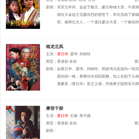
剧情：
宋庆元年间，金起于极北，蒙古称雄大漠，中原烽
德在大金赵王完颜洪烈的授意下，率兵洗劫了都城
郭、杨两位夫人，一个逃往蒙古大漠，一个被劫持
南龙北凤
主演：
黄日华
梁琤
刘锦玲
类型：
香港剧
未知
更
剧情：
由黄日华、梁琤、刘锦玲、郭政鸿与及国内一班武
面别创一格，拳脚功夫招招新颖，加上全剧于云南
黄麒英（黄日华）富正义感，拜南拳王陆阿采为师
摩登干探
主演：
黄日华
石修
商天娥
类型：
香港剧
未知
更
剧情：