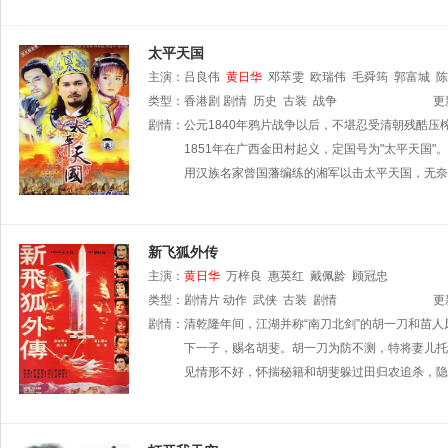
太平天国
主演：
吕良伟
黄日华
邓萃雯
欧瑞伟
毛舜筠
郭富城
陈
类型：
香港剧
剧情
历史
古装
战争
更
剧情：
公元1840年鸦片战争以后，不堪忍受清朝残酷压
1851年在广西金田村起义，定国号为"太平天国
用汉族名家曾国藩编练的湘军以击太平天国，无奈
新飞狐外传
主演：
黄日华
万梓良
惠英红
戴佩龄
顾冠忠
类型：
剧情片
动作
武侠
古装
剧情
更
剧情：
清乾隆年间，江湖并称“南刀北剑”的胡一刀和苗
下一子，赐名胡斐。胡一刀为防不测，特将妻儿托
见情形不好，怀揣秘籍和胡斐躲过田归农追杀，隐