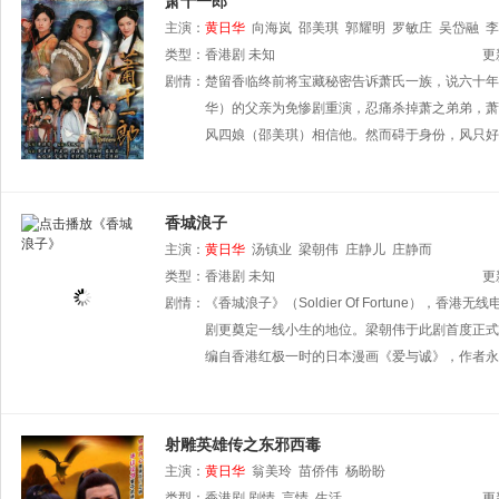
萧十一郎
主演：
黄日华
向海岚
邵美琪
郭耀明
罗敏庄
吴岱融
李
类型：
香港剧
未知
更
剧情：
楚留香临终前将宝藏秘密告诉萧氏一族，说六十年
华）的父亲为免惨剧重演，忍痛杀掉萧之弟弟，萧
风四娘（邵美琪）相信他。然而碍于身份，风只好
香城浪子
主演：
黄日华
汤镇业
梁朝伟
庄静儿
庄静而
类型：
香港剧
未知
更
剧情：
《香城浪子》（Soldier Of Fortune）
剧更奠定一线小生的地位。梁朝伟于此剧首度正式
编自香港红极一时的日本漫画《爱与诚》，作者永
射雕英雄传之东邪西毒
主演：
黄日华
翁美玲
苗侨伟
杨盼盼
类型：
香港剧
剧情
言情
生活
更