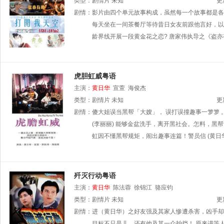
类型：
剧情片
未知
更
剧情：
影片由四个单元故事构成，虽然每一个故事都是各
每天坐在一间茶餐厅等待昔日女友前跟他言好，以
龄界线开展一段黄金花之恋? 唐家伟执导之《盗
虎胆虹威粤语
主演：
黄日华
宣萱
海俊杰
类型：
剧情片
未知
更
剧情：
傻大姐误当黑帮「大嫂」， 误打误撞趣事一箩箩 。 
(李丽丽) 能够金盆洗手，离开黑社会。怎料，黑
虹因不懂黑帮规矩，闹出趣事连篇！警员信 (黄日
歼灭行动粤语
主演：
黄日华
陈法蓉
徐锦江
骆应钧
类型：
剧情片
未知
更
剧情：
进（黄日华）之好友强及其家人惨遭杀害，凶手却
目标不只是儿。还有他及其一众拍挡！ 原来进等