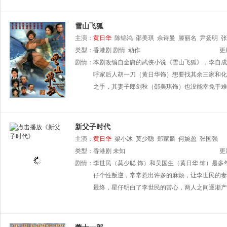
雪山飞狐
主演：
黄日华
陈锦鸿
邵美琪
佘诗曼
滕丽名
尹扬明
张
类型：
香港剧
剧情
动作
更
剧情：
本剧改编自金庸的武侠小说《雪山飞狐》，李自成
呼家后人胡一刀（黄日华饰）想要找其余三家和化
之手，其妻子郎剑秋（邵美琪饰）也没能幸免于难
新父子时代
主演：
黄日华
梁小冰
莫少聪
郑家麟
何婉盈
张国强
类型：
香港剧
未知
更
剧情：
李世民（莫少聪 饰）和吴国生（黄日华 饰）是
仔个性叛逆，常常惹出许多的麻烦，让李世民的妻
最终，星仔明白了李世民的苦心，两人之间逐渐产