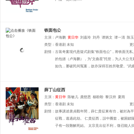
铁面包公
主演：
卢海鹏
黄日华
刘嘉玲
刘丹
谭炳文
谭一清
陈玉
类型：
香港剧
未知
更
剧情：
古装奇案现代悬疑式剧集“铁面包公”，将铁面无
的包拯（卢海鹏），为“文曲星”托世，为人大公
如仇，屡破民间冤案，故亦深得百姓所敬爱。“武
薛丁山征西
主演：
黄日华
陈敏儿
龚慈恩
杨盼盼
黎汉持
夏雨
类型：
香港剧
未知
更
剧情：
故事講述唐貞觀年間，薛仁貴征東有功，被封為平
征戰，逃過此劫。 仁貴征西，誤中圈套，被困鎖
子有一段難解死結。 太宗見出征不利，徵召能人