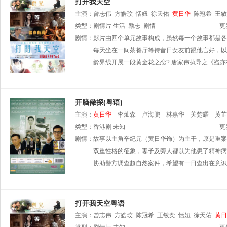
打开我天空
主演：
曾志伟
方皓玟
恬妞
徐天佑
黄日华
陈冠希
王敏
类型：
剧情片
生活
励志
剧情
更
剧情：
影片由四个单元故事构成，虽然每一个故事都是各
每天坐在一间茶餐厅等待昔日女友前跟他言好，以
龄界线开展一段黄金花之恋? 唐家伟执导之《盗
开脑儆探(粤语)
主演：
黄日华
李灿森
卢海鹏
林嘉华
关楚耀
黄芷
类型：
香港剧
未知
更
剧情：
故事以主角辛纪元（黄日华饰）为主干，原是重案
双重性格的征象，妻子及旁人都以为他患了精神病
协助警方调查超自然案件，希望有一日查出在意识
打开我天空粤语
主演：
曾志伟
方皓玟
陈冠希
王敏奕
恬妞
徐天佑
黄日