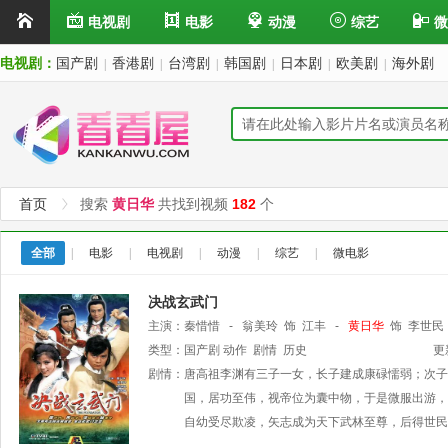
电视剧
电影
动漫
综艺
微
电视剧：
国产剧
香港剧
台湾剧
韩国剧
日本剧
欧美剧
海外剧
|
|
|
|
|
|
首页
搜索
黄日华
共找到视频
182
个
全部
|
电影
|
电视剧
|
动漫
|
综艺
|
微电影
决战玄武门
主演：
秦惜惜
-
翁美玲
饰
江丰
-
黄日华
饰
李世民
类型：
国产剧
动作
剧情
历史
更
剧情：
唐高祖李渊有三子一女，长子建成康碌懦弱；次子
国，居功至伟，视帝位为囊中物，于是微服出游，
自幼受尽欺凌，矢志成为天下武林至尊，后得世民