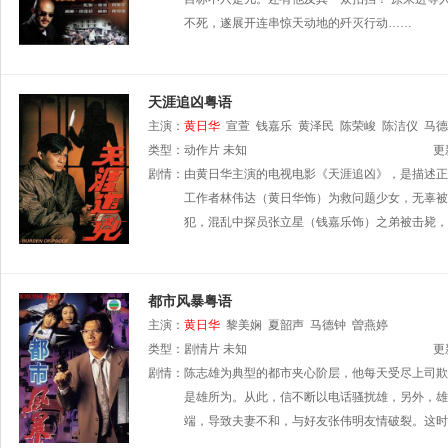
不死，遂展开连串惊天动地的歼灭行动……
天涯追凶粤语
主演：
黄日华
宣萱
钱嘉乐
黄泽民
陈荣峻
陈洁仪
马德
类型：
动作片
未知
更
剧情：
由黄日华主演的电视电影《天涯追凶》，是描述正
工作者林伟达（黄日华饰）为救问题少女，无辜被
犯，混乱中探员张立星（钱嘉乐饰）之弟被击毙，
都市风暴粤语
主演：
黄日华
黎美娴
夏韶声
马德钟
曽燕婷
类型：
剧情片
未知
更
剧情：
陈志雄为典型的都市夹心阶层，他每天受尽上司欺
是雄所为。从此，信不断以电话骚扰雄，另外，雄
端，导致夫妻不和，与好友张伟明友情破裂。这时