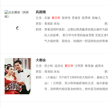
风雨晴
主演：
石修
黄日华
苗侨伟
景黛音
陈秀珠
陈敏儿
类型：
香港剧
未知
更
剧情：
青春温情时装剧，企图以两虎赢来的观众缘作为剧
轻人的故事。 黄日华与米雪的妹妹雪梨 无线五
气大燥的黄、苗组合，拍摄的一部温情款款的青春
大都会
主演：
郑少秋
温兆伦
黄日华
汪明荃
黎美娴
戚美珍
类型：
香港剧
未知
更
剧情：
《大都会》为TxB于1988年的大制作作，被称
会》！汪明荃、郑少秋和杨群领衔主演，揭示家族
等，演绎两代错综复杂的情仇，绝对是无线电视的