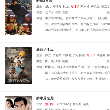
醉拳2粤语
主演：
成龙
梅艳芳
狄龙
黄日华
刘家良
卢惠光
钱嘉乐
类型：
动作片
动作
喜剧
更
剧情：
本片讲述的是一代宗师黄飞鸿年少时代一段历险。
法，都要先喝得酩酊大醉，利用醉态打破一切武学
习武强身法则的拳法。 年少顽皮的飞鸿常常背着
新燕子李三
主演：
陈龙
李彩桦
刘峰超
六小龄童
黄日华
隋存毅
柳
类型：
国产剧
动作
剧情
更
剧情：
民国初，山东济南武林高手“燕子李三”被官府斩
南，与日本武士对决抗争，名声大振.百姓称，燕
欲，使他最终成为了彻头彻尾的走狗，不得善终。
醉拳苏乞儿
主演：
黄日华
Felix
Wong
林心如
连凯