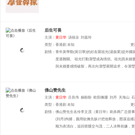
后生可畏
主演：
黄日华
汤镇业
刘嘉玲
类型：
香港剧
未知
更
剧情：
青年黃學勤(黃日華)的好友羅祖光(湯振業)從外
度過難關。 祖光打動潔瑩成為情侶。祖光因未婚
與未婚妻感情破裂，再次向潔瑩展開追求，令潔瑩
佛山赞先生
主演：
黄日华
吕良伟
杨盼盼
欧阳佩珊
刘丹
关海山
石
类型：
香港剧
未知
更
剧情：
佛山赞先生名伶李文茂（黄日华）刺杀两广总督事
(刘丹)拘捕，颜用欲擒先纵计把他释放，图谋追
顺为表清白，追回密牒交与茂，二人冰释前嫌，更