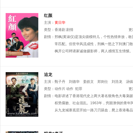
红颜
主演：
黄日华
类型：
香港剧
剧情
更
剧情：
邢枫(黄淑仪)是顶尖级模特儿，个性热情奔放，敢
常匹配。但世华风流成性，刑枫一怒之下到澳门散
枫开公司聘请家诚做摄影师，两人感情互生情愫。
追龙
主演：
甄子丹
刘德华
姜皓文
郑则仕
刘浩龙
汤镇
类型：
动作片
动作
犯罪
更
剧情：
电影讲述了香港现代史上两大著名狠角色大毒枭跛
权势腐败、社会混乱。1963年，穷困潦倒的青年
从九龙城寨底层开始一路刀刃舔血，爬上香港毒品