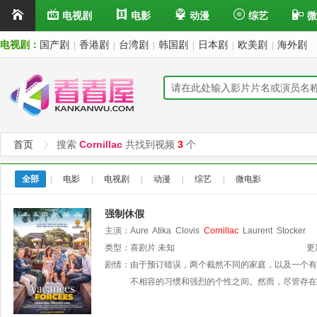
电视剧
电影
动漫
综艺
微
电视剧：
国产剧
香港剧
台湾剧
韩国剧
日本剧
欧美剧
海外剧
|
|
|
|
|
|
首页
搜索
Cornillac
共找到视频
3
个
全部
|
电影
|
电视剧
|
动漫
|
综艺
|
微电影
强制休假
主演：
Aure
Atika
Clovis
Cornillac
Laurent
Stocker
类型：
喜剧片
未知
更
剧情：
由于预订错误，两个截然不同的家庭，以及一个有
不相容的习惯和强烈的个性之间。然而，尽管存在