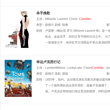
杀手挽歌
主演：
Mélanie
Laurent
Clovis
Cornillac
类型：
剧情片
剧情
惊悚
更
剧情：
卢瑟斯（梅拉尼·罗兰 Mélanie Lauren
机会，金盆洗手，回归正常平静的生活之中。 为
一座城堡之中，杀掉在节日演唱会中登台表演的男高音
幸运卢克西行记
主演：
LambertWilson...LuckyLuke
Clovis
Cornillac
...J
类型：
剧情片
喜剧
冒险
更
剧情：
1855年，纽约。达尔顿兄弟在无数次的被法庭传
了一个移民商队的运货车里时，就被卢克逮捕了。
地。卢克决定帮助他们闯过荒凉的西部，同时也押