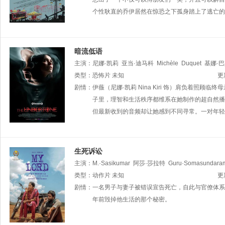
个性耿直的乔伊居然在惊恐之下孤身踏上了逃亡的
暗流低语
主演：
尼娜·凯莉
亚当·迪马科
Michèle
Duquet
基娜·
Bianca
类型：
恐怖片
Nugara
未知
Jay
da
Woods
Sarah
Beaudin
Christ
更
剧情：
伊薇（尼娜·凯莉 Nina Kiri 饰）肩负着
子里，理智和生活秩序都维系在她制作的超自然播
但最新收到的音频却让她感到不同寻常。一对年轻
生死诉讼
主演：
M.·Sasikumar
阿莎·莎拉特
Guru·Somasundara
类型：
动作片
未知
更
剧情：
一名男子与妻子被错误宣告死亡，自此与官僚体系
年前毁掉他生活的那个秘密。