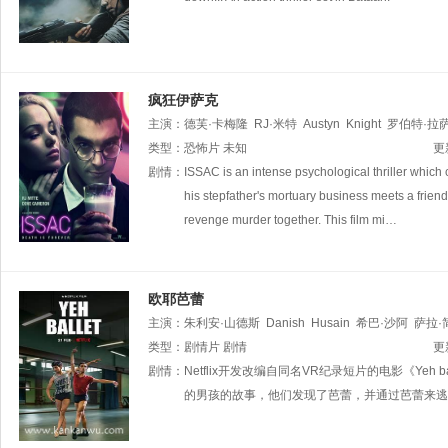
疯狂伊萨克
主演：
德芙·卡梅隆
RJ·米特
Austyn
Knight
罗伯特·拉
类型：
恐怖片
未知
更
剧情：
ISSAC is an intense psychological thriller which c
his stepfather's mortuary business meets a friendl
revenge murder together. This film mi…
欧耶芭蕾
主演：
朱利安·山德斯
Danish
Husain
希巴·沙阿
萨拉·
Mulay
类型：
剧情片
Nizamuddin
剧情
Shah
博曼·伊拉尼
Mekhola
Bose
更
剧情：
Netflix开发改编自同名VR纪录短片的电影《Yeh b
的男孩的故事，他们发现了芭蕾，并通过芭蕾来逃