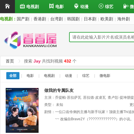
电视剧
电影
动漫
综艺
微
电视剧：
国产剧
香港剧
台湾剧
韩国剧
日本剧
欧美剧
海外剧
|
|
|
|
|
|
首页
搜索
Jay
共找到视频
432
个
全部
|
电影
|
电视剧
|
动漫
|
综艺
|
微电影
做我的专属队友
主演：
乔提帕·苏拉萨瓦
苏拉德·皮凌瓦
查卢彭·提坤朋
Jay
类型：
·Sorathon·Chaloemlapsombut
未知
更
剧情：
一位口齿伶俐的主播与新手玩家！顶级主播Thi
~~ 改编自Brave2Y（?????????????）的小说。