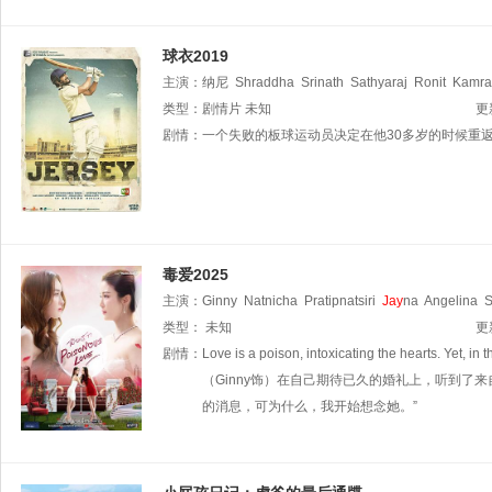
球衣2019
主演：
纳尼
Shraddha
Srinath
Sathyaraj
Ronit
Kamra
Jay
类型：
aprakash
剧情片
未知
Sampath
Raj
拉奥·拉梅什
Sanjay
Swar
更
剧情：
一个失败的板球运动员决定在他30多岁的时候重
毒爱2025
主演：
Ginny
Natnicha
Pratipnatsiri
Jay
na
Angelina
S
类型：
未知
更
剧情：
Love is a poison, intoxicating the hearts. 
（Ginny饰）在自己期待已久的婚礼上，听到了来
的消息，可为什么，我开始想念她。”