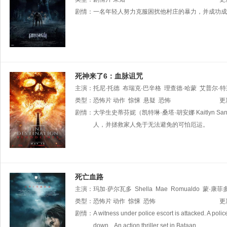
剧情：
一名年轻人努力克服困扰他村庄的暴力，并成功成
死神来了6：血脉诅咒
主演：
托尼·托德
布瑞克·巴辛格
理查德·哈蒙
艾普尔·
埃尔·罗斯
类型：
恐怖片
欧文·帕特里克·乔伊纳
动作
惊悚
悬疑
恐怖
Yvette
Ferguson
艾利
更
Brandon
剧情：
大学生史蒂芬妮（凯特琳·桑塔·胡安娜 Kaitlyn
Jay
den
Oniah
人，并拯救家人免于无法避免的可怕厄运。
死亡血路
主演：
玛加·萨尔瓦多
Shella
Mae
Romualdo
蒙·康菲
Archi
类型：
Adamos
恐怖片
动作
Pontri
惊悚
Bernardo
恐怖
Jay
son
Nalda
DM
更
L
剧情：
A witness under police escort is attacked. A pol
down... An action thriller set in Bataan.