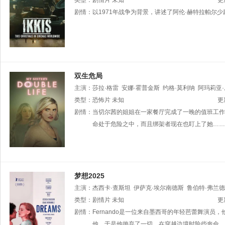
类型：
剧情片
未知
更
剧情：
以1971年战争为背景，讲述了阿伦·赫特拉帕尔
双生危局
主演：
莎拉·格雷
安娜·霍普金斯
约格·莫利纳
阿玛莉亚
Dylan·Mask
类型：
恐怖片
Watson·Rose
未知
Jay
·Wong
Rod·Wilson
更
剧情：
当切尔茜的姐姐在一家餐厅完成了一晚的值班工作
命处于危险之中，而且绑架者现在也盯上了她……他
梦想2025
主演：
杰西卡·查斯坦
伊萨克·埃尔南德斯
鲁伯特·弗兰德
Braithwaite
类型：
剧情片
塞德里克·卡布雷拉
未知
Phillip
Caires
奈萨·多
更
Thurow
剧情：
Fernando是一位来自墨西哥的年轻芭蕾舞演员
特雷西·托德
Harris
Warren
他，于是他抛弃了一切，在穿越边境时险些丧命。然