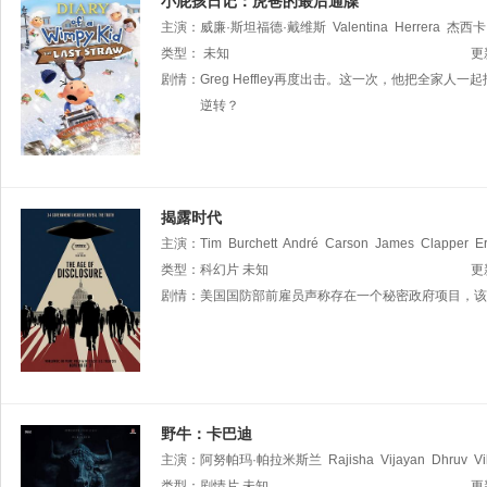
小屁孩日记：虎爸的最后通牒
主演：
威廉·斯坦福德·戴维斯
Valentina
Herrera
杰西卡
克斯
类型：
P·L·布朗
未知
艾伦·哈里斯
埃迪·马丁内斯
Ellis
Myers
更
剧情：
Greg Heffley再度出击。这一次，他把全
逆转？
揭露时代
主演：
Tim
Burchett
André
Carson
James
Clapper
Er
Luna
类型：
Chris
科幻片
Mellon
未知
Karl
Nell
Hal
Puthoff
Mike
Roun
更
剧情：
美国国防部前雇员声称存在一个秘密政府项目，该
野牛：卡巴迪
主演：
阿努帕玛·帕拉米斯兰
Rajisha
Vijayan
Dhruv
V
类型：
剧情片
未知
更