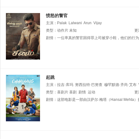
愤怒的警官
主演：
Palak
Lalwani
Arun
Vijay
类型：
动作片
未知
更
剧情：
一位率真的警官因得罪上司被穿小鞋，他们的行为
起跳
主演：
拉吉·库玛
努西拉特·巴努查
穆罕默德·齐尚·艾布
Chaudhary
类型：
喜剧片
Gourav
喜剧
剧情
Chiller
运动
Vaibhav
Choudhary
Ajay
更
剧情：
这部电影是一部由汉萨尔·梅塔（Hansal Meh