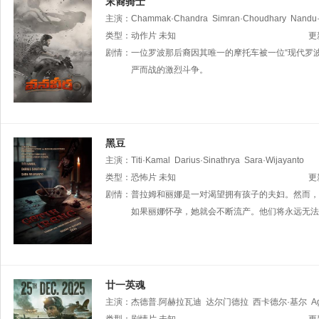
末裔骑士
主演：
Chammak·Chandra
Simran·Choudhary
Nandu·
类型：
动作片
未知
更
剧情：
一位罗波那后裔因其唯一的摩托车被一位“现代罗
严而战的激烈斗争。
黑豆
主演：
Titi·Kamal
Darius·Sinathrya
Sara·Wijayanto
类型：
恐怖片
未知
更
剧情：
普拉姆和丽娜是一对渴望拥有孩子的夫妇。然而，他们却受
如果丽娜怀孕，她就会不断流产。他们将永远无法..
廿一英魂
主演：
杰德普.阿赫拉瓦迪
达尔门德拉
西卡德尔·基尔
A