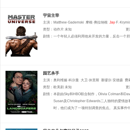
宇宙主宰
主演：
Matthew·Gademski
摩根·弗拉纳根
Jay
·F.·Krymi
类型：
动作片
未知
更
剧情：
一个年轻人必须利用他未开发的力量，反击一个邪
园艺杀手
主演：
奥利维娅·科尔曼
大卫·休里斯
塞缪尔·安德森
费
Anastasia
类型：
欧美剧
Zabarchuk
未知
Doug
Grant
更
剧情：
本剧由Sky和HBO联合制作，Olivia Colman和D
Susan及Christopher Edwards
时，他们成为了一项特别调查的焦点。 真实事件中