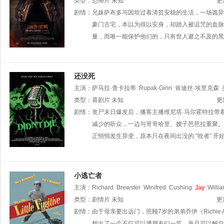
Givina·Lukita
类型：
恐怖片
未知
Gisellma·Firmansyah
Vincent·Sanjaya
更
剧情：
兄妹萨布多与因坦过着清贫安稳的生活，一场诡异大火
豪门古宅，本以为得以安身，却踏入被诅咒的血脉
量，而唯一能保护他们的，只有世人避之不及的黑
还没死
主演：
萨马拉·查卡拉蒂
Rupak·Ginn
肯迪丝·埃里克森
Suri·Patel
类型：
喜剧片
August·Redd
未知
Dayal·Black
Lakshmi·Dot
Ti
更
剧情：
丧尸末日爆发后，播客主播维尼塔·马尔霍特拉带着弟
减少的听众，一边与哥哥哈里、嫂子芭芭拉重聚。
正悄悄发生异变，原本只在夜间出没的 “咬者” 
小逃亡者
主演：
Richard
Brewster
Winifred
Cushing
Jay
Willi
类型：
剧情片
未知
更
剧情：
由于母亲要出远门，照顾7岁的弟弟乔伊（Richie A
想出了一个不仅可以博朋友们一笑，并且可以解自