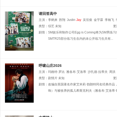
请回答高中
主演：
李鹤来
胜翔
Justin·
Jay
吴弦俊
金宇霖
李翰飞
类型：
综艺
未知
更
剧情：
SM娱乐和制作公司Egg is Coming将为SM男
SMTR25部分练习生在内的未公开练习生共有...
呼啸山庄2026
主演：
玛格特·罗比
雅各布·艾洛蒂
沙扎德·拉蒂夫
周洪
加布里埃尔·比塞特
类型：
剧情片
未知
欧文·库珀
夏洛特·梅林顿
薇·阮
米
更
剧情：
改编自英国著名作家艾米莉·勃朗特同名经典作品
饰）与被收养的孤儿希斯克利夫（雅各布·艾洛蒂 饰