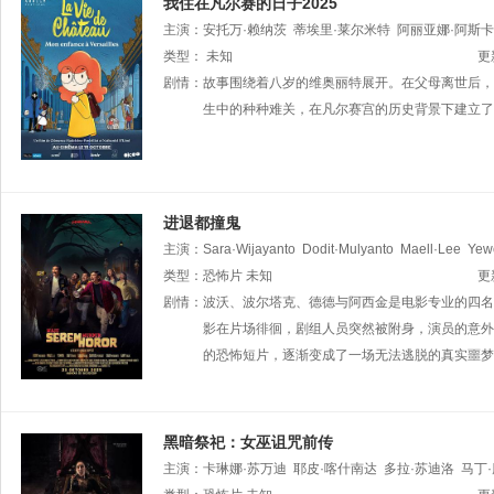
我住在凡尔赛的日子2025
主演：
安托万·赖纳茨
蒂埃里·莱尔米特
阿丽亚娜·阿斯
Viguier
类型：
未知
Malcolm·Vallet
Renan·Cros
Julien·Sibre
Ous
更
剧情：
故事围绕着八岁的维奥丽特展开。在父母离世后，
生中的种种难关，在凡尔赛宫的历史背景下建立了
进退都撞鬼
主演：
Sara·Wijayanto
Dodit·Mulyanto
Maell·Lee
Yew
类型：
恐怖片
未知
更
剧情：
波沃、波尔塔克、德德与阿西金是电影专业的四名
影在片场徘徊，剧组人员突然被附身，演员的意外
的恐怖短片，逐渐变成了一场无法逃脱的真实噩梦
黑暗祭祀：女巫诅咒前传
主演：
卡琳娜·苏万迪
耶皮·喀什南达
多拉·苏迪洛
马丁·