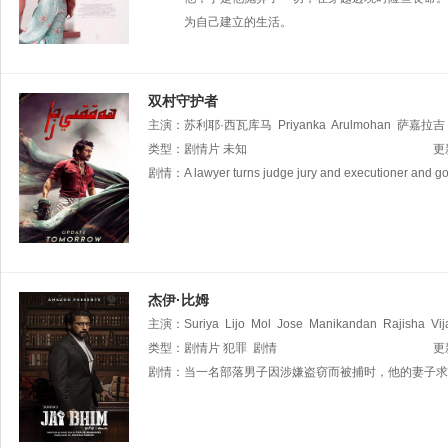
为自己建立的生活。
双村守护者
主演：
苏利耶·西瓦库马
Priyanka
Arulmohan
萨嘉拉吉
Chetan
类型：
剧情片
Hareesh
未知
Peradi
M.S.
Bhaskar
苏里
Pugazh
更
剧情：
A lawyer turns judge jury and executioner and goe
杰伊·比姆
主演：
Suriya
Lijo
Mol
Jose
Manikandan
Rajisha
Vi
Thomas
类型：
剧情片
Ilavarasu
犯罪
剧情
Jay
arao
Sujatha
Sivakumar
Ravi
更
剧情：
当一名部落男子因涉嫌盗窃而被捕时，他的妻子求