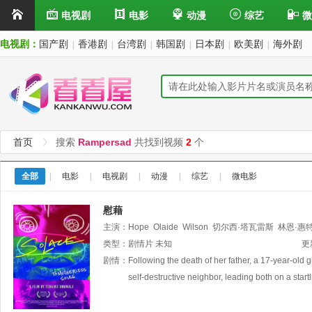
电视剧
电影
动漫
综艺
微
电视剧：
国产剧
香港剧
台湾剧
韩国剧
日本剧
欧美剧
海外剧
|
|
|
|
|
|
首页
搜索
Rampersad
共找到视频
2
个
全部
|
电影
|
电视剧
|
动漫
|
综艺
|
微电影
慰藉
主演：
Hope
Olaide
Wilson
切尔西·塔瓦雷斯
林恩·惠
类型：
剧情片
未知
更
剧情：
Following the death of her father, a 17-year-old gi
self-destructive neighbor, leading both on a startl