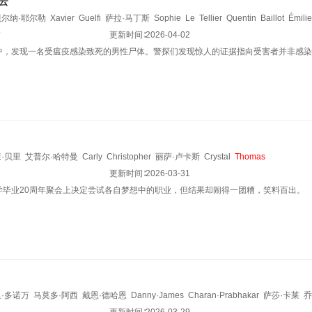
云
贝尔纳·耶尔勒
Xavier
Guelfi
萨拉·马丁斯
Sophie
Le
Tellier
Quentin
Baillot
Émilie
莱特
怖
更新时间∶
2026-04-02
中，发现一名受瘟疫感染致死的男性尸体。警探们发现惊人的证据指向受害者并非感染
·贝里
艾普尔·哈特曼
Carly
Christopher
丽萨·卢卡斯
Crystal
Thomas
更新时间∶
2026-03-31
学毕业20周年聚会上决定尝试各自梦想中的职业，但结果却闹得一团糟，笑料百出。
·多诺万
马莫多·阿西
戴恩·德哈恩
Danny·James
Charan·Prabhakar
萨莎·卡莱
乔