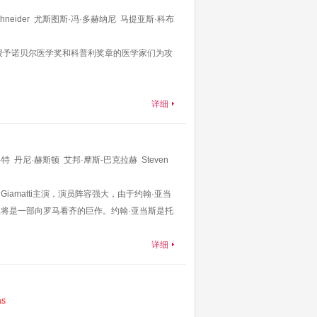
hneider
尤斯图斯·冯·多赫纳尼
马提亚斯·科布
hristoph
Bach
Klara
Deutschmann
授予诺贝尔医学奖和科普利奖章的医学家们为攻
详细
科特
丹尼·赫斯顿
艾邦·摩斯-巴克拉赫
Steven
塞洛克斯
朱迪思·马格里
布雷南·布朗
Tom
Giamatti主演，演员阵容强大，由于约翰·亚当
my
Sherrill
将是一部向罗马看齐的巨作。约翰·亚当斯是托
详细
as