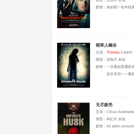
Luz·Ozuna
类型：
恐怖片
Brooke·Bur
未知
剧情：
洛杉矶一名年轻
稻草人幽谷
主演：
Thomas
·Cadrot
类型：
恐怖片
未知
剧情：
一次看似普通的
步步失控——森
无尽躯壳
主演：
Circus-Szalewsk
类型：
科幻片
未知
剧情：
An alien consciou