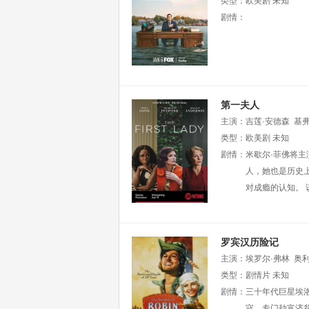
类型：
欧美剧
未知
剧情：
第一夫人
主演：
吉莲·安德森
基弗
菲尔德
类型：
欧美剧
莉莉·拉贝
未知
唐娜
伯纳黛特·奎格利
剧情：
米歇尔·菲佛将主
朱迪·
利亚·鲁本
人，她也是历史
对成瘾的认知。 
罗宾汉历险记
主演：
埃罗尔·弗林
奥
North
类型：
尤娜·奥康纳
剧情片
未知
Pau
伦纳德米迪
剧情：
三十年代巨星埃
赫伯特芒丁
寇，专门劫富济