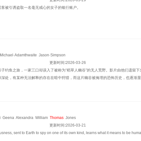
ton
Thomas
·Cummins
Karina·Gale
更新时间∶
Brando·White
2026-03-29
Joseph·Perez
Cate·Allen
Ash
黑客被引诱盗取一名毫无戒心的女子的银行账户。
Michael·Adamthwaite
Jason·Simpson
更新时间∶
2026-03-26
亲子钓鱼之旅，一家三口却误入了被称为“稻草人幽谷”的无人荒野。影片由他们遗留
林深处，有某种无法解释的存在在暗中狩猎，而这片幽谷被掩埋的恐怖历史，也逐渐显
i
Geena
Alexandra
William
Thomas
Jones
更新时间∶
2026-03-21
sness, sent to Earth to spy on one of its own kind, learns what it means to be hum