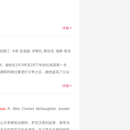
详细
·伯斯汀
卡莉·史派妮
伊莱扎·斯坎伦
瑞斯·维克
博伊德
迈克尔·阿伦诺夫
Thomas
E.
Sullivan
。福特在1974年至1977年担任美国第一夫
阿尔洛·默茨
克里·杜瓦尔
杰基·厄尔·哈利
格洛
酒和药物过量进行斗争之后，她也提高了公众
详细
mas
R.
Mills
Charles
McNaughton
Joseph
奥拉夫·许滕
Kenneth
Hunter
克劳福德·肯特
心王李察统治期间，罗宾汉受到迫害，落草为
王子对罗宾汉步步进逼，为了美女马丽安的安