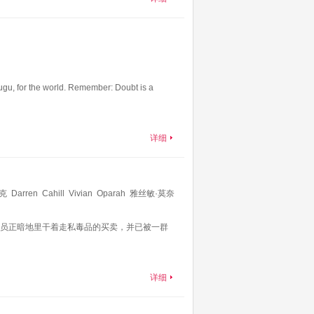
ugu, for the world. Remember: Doubt is a
详细
克
Darren
Cahill
Vivian
Oparah
雅丝敏·莫奈
Sprekelsen
克里斯托弗·迪恩
Barbara
族成员正暗地里干着走私毒品的买卖，并已被一群
详细