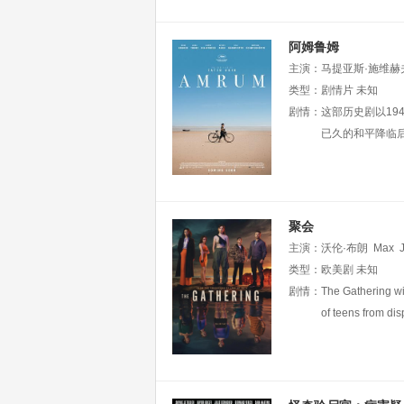
阿姆鲁姆
主演：
马提亚斯·施维赫
Jasper·Billerbeck
类型：
剧情片
未知
Kian
Thomas
剧情：
这部历史剧以1
·Perkins
已久的和平降临
聚会
主演：
沃伦·布朗
Max
斯·布朗
类型：
欧美剧
Mia
Carragher
未知
Charlie
剧情：
The Gathering wil
Griffiths
Nanci
of teens from di