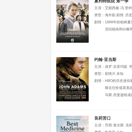
夏利特医院 第一季
主演：
艾丽西娅·冯·里
林
类型：
Matthias
海外剧
Koeberlin
剧情
历
剧情：
1888年的柏
克结核病和白喉
约翰·亚当斯
主演：
保罗·吉亚玛提
Hinkle
类型：
剧情片
Madeline
未知
Taylo
Beckett
剧情：
HBO的历史迷你剧
Jules
Croiset
斯在任恰值英美
马斯·杰斐逊组
良药苦口
主演：
乔西·查尔斯
克莉