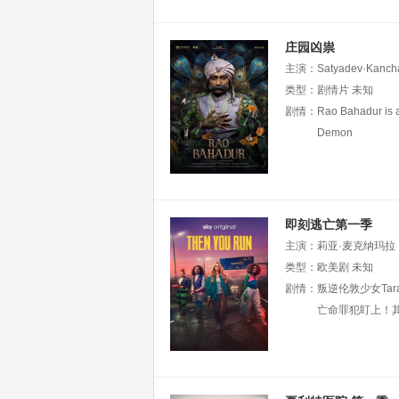
庄园凶祟
主演：
Satyadev·Kanch
类型：
剧情片
未知
剧情：
Rao Bahadur is a
Demon
即刻逃亡第一季
主演：
莉亚·麦克纳玛拉
·普林斯
类型：
欧美剧
Isidora
未知
Fairhur
Sotelsek
剧情：
叛逆伦敦少女Ta
艾米莉亚·霍
亡命罪犯盯上！