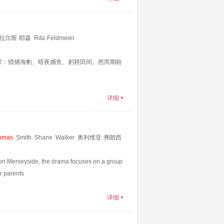
拉尔斯·耶森
Rita·Feldmeier
Lukaczik
Bernd·Moss
Florentine·Panizza
家：猎捕海豹、暗夜捕鱼、躬耕田间。然而期盼
详细
omas
Smith
Shane
Walker
奥利维亚·弗朗西
i
Ogunye
Yasmin
Davies
Alicia
Dillon
et on Merseyside, the drama focuses on a group
r parents
详细