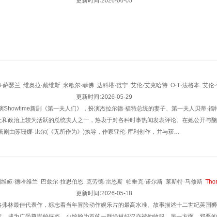
更新时间∶
2026-06-05
·萨瑟兰
维奥拉·戴维斯
米歇尔·菲佛
达科塔·范宁
艾伦·艾克哈特
O·T·法格本
艾伦
·琳·钱普林
萨尼雅·西德尼
莱克西·安德伍德
更新时间∶
2026-05-29
德里克·塞西尔
阿雅·卡什
赵家玲
凯登·
演Showtime新剧《第一夫人们》，扮演杰拉尔德·福特总统的妻子、第一夫人贝蒂·福特
格雷尔
查理·普拉默
雷吉娜·泰勒
杰里米·博布
艾比·格洛弗
艾希礼·勒孔特·坎贝尔
上和政治上较为活跃的总统夫人之一，热衷于对各种时事热闻发表评论。在她公开与酗
该剧由苏珊娜·比尔(《无所作为》)执导，作家亚伦·库利创作，并与获…
利维娅·德哈维兰
巴兹尔·拉思伯恩
克劳德·雷恩斯
帕垂克·诺尔斯
莱斯特·马修斯
Tho
l
Kruger
Colin
Kenny
Leonard
更新时间∶
Willey
2026-05-18
伊恩·亨特
Charles
Irwin
Marten
Lamont
洛弗林最佳代表作，标志着当年冒险动作娱乐片的最高水准。故事描述十二世纪英国狮
戴维·瑟斯比
Ernie
Stanton
Robert
R.
Step
贫，成为广受尊崇的侠盗。小约翰为首的一群绿林好汉亦被他收服。另一方面，邪恶的