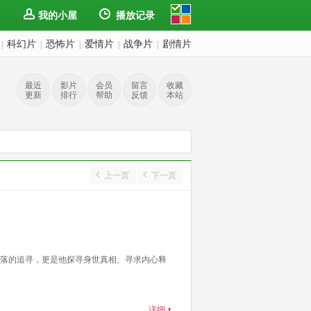
我的小屋
播放记录
科幻片
恐怖片
爱情片
战争片
剧情片
|
|
|
|
|
最近
影片
会员
留言
收藏
更新
排行
帮助
反馈
本站
上一页
下一页
落的追寻，更是他探寻身世真相、寻求内心释
详细