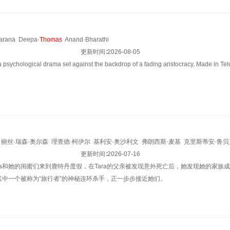
arana
Deepa·
Thomas
Anand·Bharathi
更新时间∶
2026-08-05
 psychological drama set against the backdrop of a fading aristocracy, Made in Tel
丽丝·瑞森·奥尔森
理查德·柯伊尔
基利安·奥沙利文
弗朗西斯·麦基
克里斯蒂安·鲁贝
st
Carl
Shaaban
Lea
Marlen
更新时间∶
Woitack
2026-07-16
安娜贝尔·曼登
Lazar
Dragojevic
Thomas
ra和她的闺蜜们来到鹿特丹度假，在Tara的父亲被发现意外死亡后，她发现她的家
伊
Kalle
Perlmutter
Emil
Johnsen
其中一个被称为“旅行者”的神秘连环杀手，正一步步接近她们。