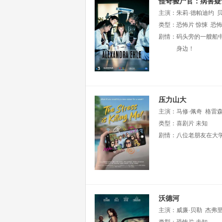
怪奇验尸官：病害疑
主演：
朱莉·德帕迪约
·阿莱格雷
类型：
恐怖片
亚历谢斯·罗
惊悚
恐
剧情：
码头旁的一艘船
身边！
压力山大
主演：
马修·佩奇
格雷森
类型：
喜剧片
未知
剧情：
八位老朋友在大
沃德河
主演：
威廉·贝勒
杰弗里