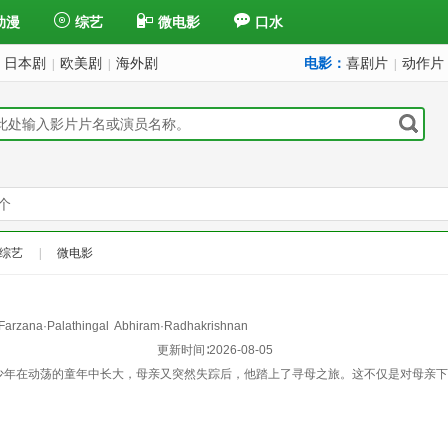
动漫
综艺
微电影
口水
日本剧
欧美剧
海外剧
电影：
喜剧片
动作片
|
|
|
个
综艺
|
微电影
Farzana·Palathingal
Abhiram·Radhakrishnan
更新时间∶
2026-08-05
少年在动荡的童年中长大，母亲又突然失踪后，他踏上了寻母之旅。这不仅是对母亲下