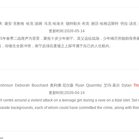
夫
黛安·克鲁格
哈克·波姆
马克·哈洛夫
德特勒夫·布克
丽莎·哈格迈斯特
劳拉·汤克
·K?ppke
德克·伯林
Tony·Can
更新时间∶
Morten·Bo·Heine
2026-05-14
马克斯·霍普
Polli·Leuner
Jorid·
945年春季二战尾声为背景，聚焦十岁少年南宁。其父远征战场，少年竭尽所能助母养
后，却催生全新冲突，南宁必须在废墟之上探寻属于自己的人生航向。
Johnson
Deborah
Bouchard
奥利佛·尼尔森
Ryan
Quarmby
艾玛·基尔
Dylan
Th
Adi
Alfa
Charity
Bedu-Addo
更新时间∶
Rosharna
2026-04-14
Elizabeth
连姆·博伊尔
内森·霍尔
Pelum
l centre around a violent attack on a teenage girl during a rave on a tidal islet. S
Bennett
sparate backgrounds, each of whom could have committed the crime, along with thei