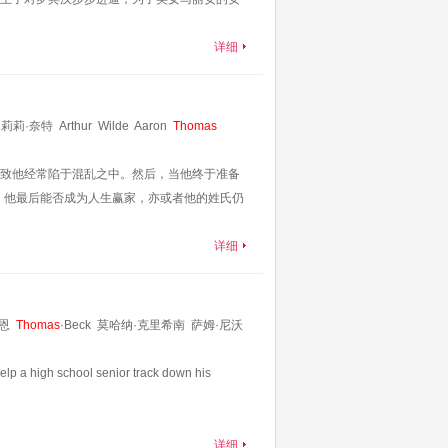
详细
莉莉·奈特
Arthur
Wilde
Aaron
Thomas
ake
Abbott
气导致他经常陷于混乱之中。然后，当他终于准备
，他最后能否成为人生赢家，亦或者他的姓氏仍
详细
恩
Thomas
·Beck
莫哈纳·克里希南
萨姆·尼沃
Bri·Giger
Marley·Aliah
阿贝·法雷利
 help a high school senior track down his
详细