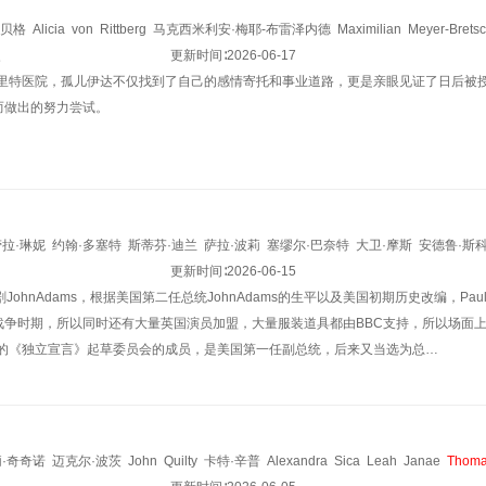
特贝格
Alicia
von
Rittberg
马克西米利安·梅耶-布雷泽内德
Maximilian
Meyer-Bretsc
史
托马斯·洛伊布尔
Thomas
Loibl
更新时间∶
艾米利亚·舒勒
2026-06-17
Emilia
Schüle
克里斯托夫·巴赫
C
林夏里特医院，孤儿伊达不仅找到了自己的感情寄托和事业道路，更是亲眼见证了日后被
而做出的努力尝试。
劳拉·琳妮
约翰·多塞特
斯蒂芬·迪兰
萨拉·波莉
塞缪尔·巴奈特
大卫·摩斯
安德鲁·斯
r
麦米·古默
凯文·特诺
汤姆·威尔金森
更新时间∶
麦克·霍·迪阿达李奥
2026-06-15
卢夫斯·塞维尔
贾斯汀·
JohnAdams，根据美国第二任总统JohnAdams的生平以及美国初期历史改编，Paul
西格·斯鲁特
勒克斯·范·德尔登
泽利科·伊万内克
约翰·基廷
Thomas
Langston
Tim
战争时期，所以同时还有大量英国演员加盟，大量服装道具都由BBC支持，所以场面上
成的《独立宣言》起草委员会的成员，是美国第一任副总统，后来又当选为总…
·奇奇诺
迈克尔·波茨
John
Quilty
卡特·辛普
Alexandra
Sica
Leah
Janae
Thom