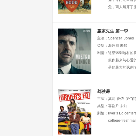
危，两人展开了
赢家先生 第一季
主演：
Spencer
Jones
Ward
类型：
Lieve
海外剧
Carchon
未知
剧情：
这部讽刺题材的喜
振作起来与心爱
是他最大的讽刺
驾驶课
主演：
莫莉·香侬
罗伯特
拉
类型：
蒂姆·巴尔茨
喜剧片
未知
克莱顿
J.C.·Currais
剧情：
river’s Ed center
college-freshman