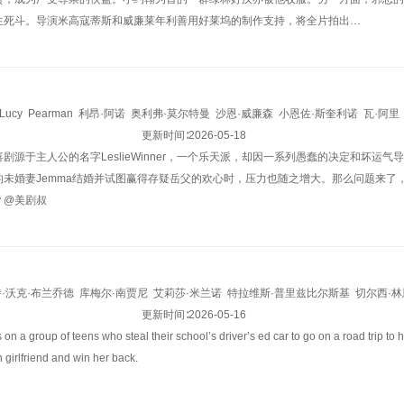
生死斗。导演米高寇蒂斯和威廉莱年利善用好莱坞的制作支持，将全片拍出…
Lucy
Pearman
利昂·阿诺
奥利弗·莫尔特曼
沙恩·威廉森
小恩佐·斯奎利诺
瓦·阿里
Ruby
Thomas
Mike
Sengelow
更新时间∶
Deeivya
2026-05-18
Meir
Bryan
Billingham
Freya
Parker
J
剧源于主人公的名字LeslieWinner，一个乐天派，却因一系列愚蠢的决定和坏运
的未婚妻Jemma结婚并试图赢得存疑岳父的欢心时，压力也随之增大。那么问题来了
？@美剧叔
·沃克·布兰乔德
库梅尔·南贾尼
艾莉莎·米兰诺
特拉维斯·普里兹比尔斯基
切尔西·林
·法里斯
艾丹·拉普雷特
艾拉·斯蒂勒
更新时间∶
Lilah·Pate
2026-05-16
Jesse·Golliher
Sophie·Telegadis
s on a group of teens who steal their school’s driver’s ed car to go on a road trip to
 girlfriend and win her back.