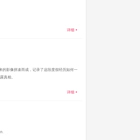
er·Garner
Darryl·Griffith
Kazina·Maxine
详细
下来的影像拼凑而成，记录了这段度假经历如何一
露真相。
详细
an.