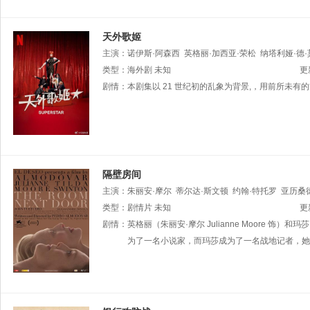
天外歌姬
主演：
诺伊斯·阿森西
英格丽·加西亚·荣松
纳塔利娅·德
Gurruchaga
类型：
海外剧
奥斯卡·拉托依雷
未知
Jorge
Javier
Vázquez
更
剧情：
本剧集以 21 世纪初的乱象为背景,，用前所未
隔壁房间
主演：
朱丽安·摩尔
蒂尔达·斯文顿
约翰·特托罗
亚历桑
Francesc
类型：
剧情片
Tort
未知
Sarah
Demeestere
汤姆·约翰逊
更
剧情：
英格丽（朱丽安·摩尔 Julianne Moore 饰）
为了一名小说家，而玛莎成为了一名战地记者，她