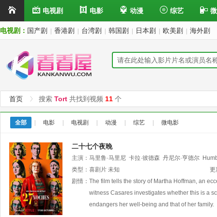
电视剧
电影
动漫
综艺
微
电视剧：
国产剧
香港剧
台湾剧
韩国剧
日本剧
欧美剧
海外剧
|
|
|
|
|
|
首页
搜索
Tort
共找到视频
11
个
全部
|
电影
|
电视剧
|
动漫
|
综艺
|
微电影
二十七个夜晚
主演：
马里鲁·马里尼
卡拉·彼德森
丹尼尔·亨德尔
Humb
类型：
喜剧片
未知
更
剧情：
The film tells the story of Martha Hoffman, an ec
witness Casares investigates whether this is a sch
endangers her well-being and that of her family.