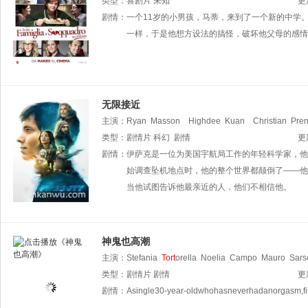
Deodato
类型：
喜剧片
比安卡·纳皮
未知
Mino
Caprio
Gabriele
Caprio
更
剧情：
一个11岁的小男孩，马蒂，来到了一个新的中学
一样，于是他想方设法的搞怪，破坏他父母的感情
无限接近
主演：
Ryan
Masson
Highdee
Kuan
Christian
Pren
Pamela
类型：
剧情片
Holt
科幻
杰夫·戴维斯
剧情
达林·库珀
Jeremy
Laws
更
剧情：
伊萨克是一位为美国宇航局工作的年轻科学家，他
始调查坠机地点时，他的整个世界都颠倒了——他
当他试图告诉他最亲近的人，他们不相信他。
神鬼也高潮
主演：
Stefania
Tort
orella
Noelia
Campo
Mauro
Sars
类型：
剧情片
剧情
更
剧情：
Asingle30-year-oldwhohasneverhadanorgasm,final