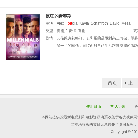
疯狂的青春期
主演：
Alex
Tort
ora
Kayla
Schaffroth
David
Meza
类型：
喜剧片
爱情
喜剧
更
剧情：
艾倫跟克莉絲汀、班和羅蘭是兩對高三情侶，即將
另一半的關係，同時面對自己生活跟做抉擇的考驗
首页
上
使用帮助
-
常见问题
-
本网站提供的最新电视剧和电影资源均系收集于各大视频网
若本站收录的节目无意侵犯了贵司版权，
Copyright © 20