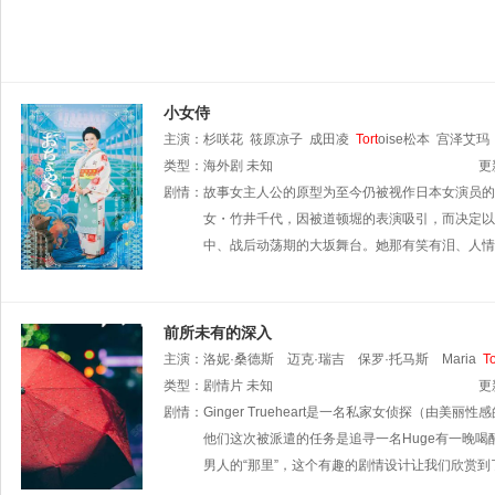
小女侍
主演：
杉咲花
筱原凉子
成田凌
Tort
oise松本
宫泽艾玛
类型：
海外剧
未知
更
剧情：
故事女主人公的原型为至今仍被视作日本女演员的
女・竹井千代，因被道顿堀的表演吸引，而决定以
中、战后动荡期的大坂舞台。她那有笑有泪、人情
前所未有的深入
主演：
洛妮·桑德斯
迈克·瑞吉
保罗·托马斯
Maria
To
类型：
剧情片
未知
更
剧情：
Ginger Trueheart是一名私家女侦探（由美丽
他们这次被派遣的任务是追寻一名Huge有一晚
男人的“那里”，这个有趣的剧情设计让我们欣赏到