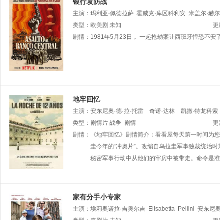
银行攻防战
主演：
玛利亚·佩德拉萨
霍威克·库区科利安
米盖尔·赫
Villarrubia
类型：
欧美剧
Rafael
未知
Ayuso
帕特里夏·维柯
Francesc
Tor
更
剧情：
1981年5月23日， 一起抢劫案让西班牙惶恐不
地牢回忆
主演：
安东尼奥·德·拉·托雷
奇诺·达林
凯撒·特龙科索
Nidia
类型：
Telles
剧情片
战争
Álvaro
剧情
Armand
Ugón
更
剧情：
《地牢回忆》剧情简介：看看屋每天第一时间为您提
圭今年的“冲奥片”。改编自乌拉圭军事独裁统治时
秘密军事行动中从他们的牢房中被带走。命令是准
家有分手小专家
主演：
埃莉奥诺拉·吉奥尔吉
Elisabetta
Pellini
安东尼奥