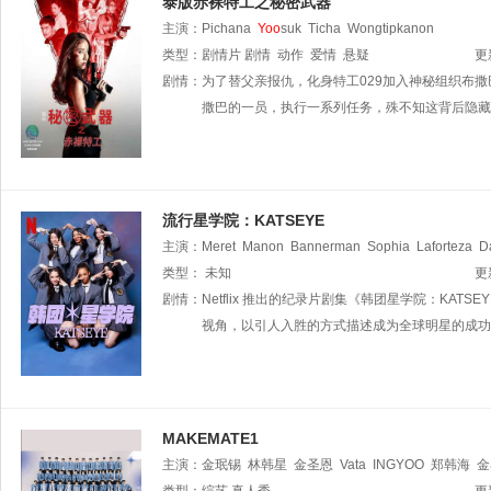
泰版赤裸特工之秘密武器
主演：
Pichana
Yoo
suk
Ticha
Wongtipkanon
类型：
剧情片
剧情
动作
爱情
悬疑
更
剧情：
为了替父亲报仇，化身特工029加入神秘组织布撒
撒巴的一员，执行一系列任务，殊不知这背后隐藏着
流行星学院：KATSEYE
主演：
Meret
Manon
Bannerman
Sophia
Laforteza
D
类型：
未知
更
剧情：
Netflix 推出的纪录片剧集《韩团星学院：KA
视角，以引人入胜的方式描述成为全球明星的成功之路，并
MAKEMATE1
主演：
金珉锡
林韩星
金圣恩
Vata
INGYOO
郑韩海
金