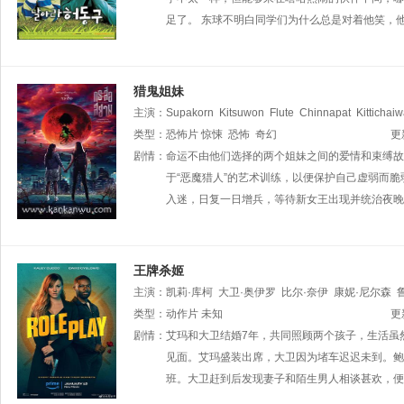
足了。 东球不明白同学们为什么总是对着他笑，
猎鬼姐妹
主演：
Supakorn
Kitsuwon
Flute
Chinnapat
Kittichai
类型：
恐怖片
惊悚
恐怖
奇幻
更
剧情：
命运不由他们选择的两个姐妹之间的爱情和束缚故
于“恶魔猎人”的艺术训练，以便保护自己虚弱而脆
入迷，日复一日增兵，等待新女王出现并统治夜晚
王牌杀姬
主演：
凯莉·库柯
大卫·奥伊罗
比尔·奈伊
康妮·尼尔森
Dregorius
类型：
动作片
Julia
未知
Schunevitsch
斯蒂芬妮·利瓦伊-约翰
更
S
McGruther
剧情：
艾玛和大卫结婚7年，共同照顾两个孩子，生活虽
多米尼克·霍尔姆斯
乔纳森·法伊拉
见面。艾玛盛装出席，大卫因为堵车迟迟未到。鲍
班。大卫赶到后发现妻子和陌生男人相谈甚欢，便