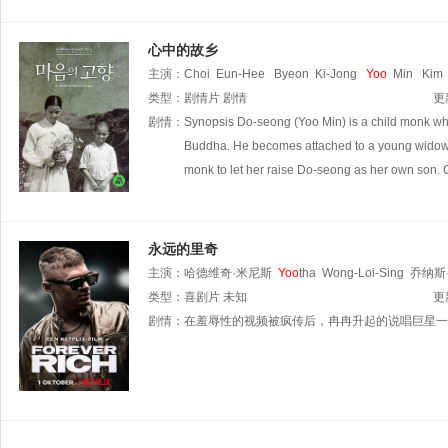
心中的故乡
主演：
Choi
Eun-Hee
Byeon
Ki-Jong
Yoo
Min
Kim
类型：
剧情片
剧情
更
剧情：
Synopsis Do-seong (Yoo Min) is a child monk who
Buddha. He becomes attached to a young widow (
monk to let her raise Do-seong as her own son.
永远的里奇
主演：
哈德维奇·米尼斯
Yoo
tha
Wong-Loi-Sing
乔纳斯
Kolf
类型：
佐伊·洛夫·史密斯
喜剧片
未知
Martijn
Oversteegen
Simon
va
更
Schijndel
剧情：
在羞辱性的视频被疯传后，冉冉升起的说唱巨星一