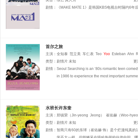
类型：
综艺
真人秀
更
剧情：
《MAKE MATE 1》是韩国KBS电视台时隔约
首尔之旅
主演：
全知泰
范立美
车仁表
Teo
Yoo
Esteban
Ahn
R
类型：
剧情片
未知
更
剧情：
Seoul Searching is an ‘80s romantic teen comedy
in 1986 to experience the most important summe
水班长许东奎
主演：
郑镇荣（Jin-yeong
Jeong）
崔佑赫（Woo-hyeo
类型：
剧情片
未知
更
剧情：
智商只有60的东球（崔佑赫 饰）是个烂漫纯真
学不太一样，但能够呆在嘻哈热闹的伙伴中间，哪