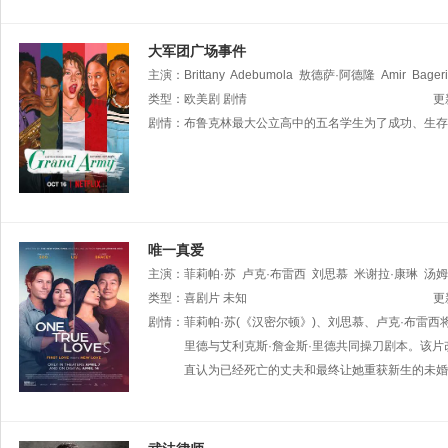
大军团广场事件
主演：
Brittany
Adebumola
敖德萨·阿德隆
Amir
Bager
Amalia
类型：
欧美剧
Yoo
Marcela
剧情
Avelina
Ashley
Ganger
Anthony
更
拉维斯
剧情：
布鲁克林最大公立高中的五名学生为了成功、生存
大卫·伊亚科
唯一真爱
主演：
菲莉帕·苏
卢克·布雷西
刘思慕
米谢拉·康琳
汤姆
珀·范格鲁特尔
类型：
喜剧片
未知
Phinehas
Yoo
n
迈克尔·奥吉弗
Clayton
更
剧情：
菲莉帕·苏(《汉密尔顿》)、刘思慕、卢克·布雷西将主演
里德与艾利克斯·詹金斯·里德共同操刀剧本。该
直认为已经死亡的丈夫和最终让她重获新生的未婚