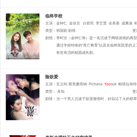
临终学校
主演：
金钟仁
金珍京
白哲民
李艺贤
全美善
成秉淑
道
类型：
金京浩
韩国剧
Yoo
剧情
Hye-byeol
Jang
Ga-hyeon
Jo
Han-se
更
剧情：
李时京（金钟仁饰）是一名沉迷于网络游戏的典型
通过学校特殊的“死亡教育”以及在临终医院里的
有笑有泪的校园成长剧。
险欲爱
主演：
瓦立特·斯里桑塔纳
Pichana
Yoo
suk
帕塔拉布特
Jakkrit
类型：
未知
sb
Nanon
Ruangdet
Winthanat
更
剧情：
当一个男人沉迷于欲望激情时，好似沾了火的稻草