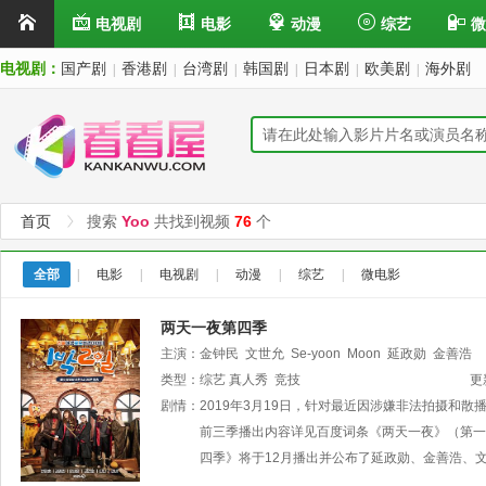
电视剧
电影
动漫
综艺
微
电视剧：
国产剧
香港剧
台湾剧
韩国剧
日本剧
欧美剧
海外剧
|
|
|
|
|
|
首页
搜索
Yoo
共找到视频
76
个
全部
|
电影
|
电视剧
|
动漫
|
综艺
|
微电影
两天一夜第四季
主演：
金钟民
文世允
Se-yoon
Moon
延政勋
金善浩
类型：
综艺
真人秀
竞技
更
剧情：
2019年3月19日，针对最近因涉嫌非法拍摄和
前三季播出内容详见百度词条《两天一夜》（第一季
四季》将于12月播出并公布了延政勋、金善浩、文世允