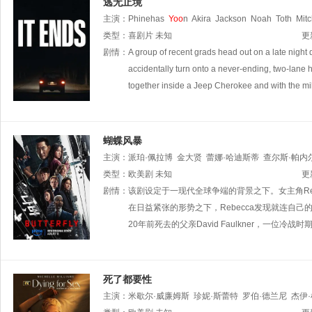
逃无止境
主演：
Phinehas
Yoo
n
Akira
Jackson
Noah
Toth
Mitc
类型：
喜剧片
未知
更
剧情：
A group of recent grads head out on a late night d
accidentally turn onto a never-ending, two-lane
together inside a Jeep Cherokee and with the mi
蝴蝶风暴
主演：
派珀·佩拉博
金大贤
蕾娜·哈迪斯蒂
查尔斯·帕内
Joe
类型：
Nowell
欧美剧
亨利·伊安·库斯克
未知
Luis
Carazo
安东尼·阿
更
剧情：
该剧设定于一现代全球争端的背景之下。女主角Rebec
在日益紧张的形势之下，Rebecca发现就连自
20年前死去的父亲David Faulkner，一位冷
死了都要性
主演：
米歇尔·威廉姆斯
珍妮·斯蕾特
罗伯·德兰尼
杰伊