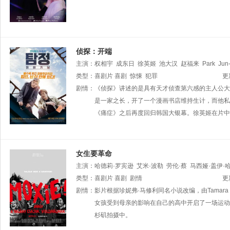
侦探：开端
主演：
权相宇
成东日
徐英姬
池大汉
赵福来
Park
Jun
类型：
喜剧片
喜剧
惊悚
犯罪
更
剧情：
《侦探》讲述的是具有天才侦查第六感的主人公大
是一家之长，开了一个漫画书店维持生计，而他私
《痛症》之后再度回归韩国大银幕。徐英姬在片中
女生要革命
主演：
哈德莉·罗宾逊
艾米·波勒
劳伦·蔡
马西娅·盖伊·
文·多尔夫
类型：
喜剧片
安杰利卡·华盛顿
喜剧
剧情
尼科·希拉加
布兰迪·赖特
更
Yoo
剧情：
影片根据珍妮弗·马修利同名小说改编，由Tamara
女孩受到母亲的影响在自己的高中开启了一场运动
杉矶拍摄中。