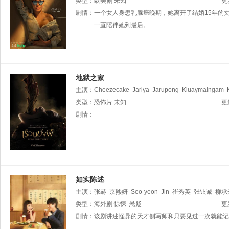
Joseph
类型：
欧美剧
安娜贝尔·图米
未知
尼基·博耶
张欣迪
朱利安·亚奥
更
彻
剧情：
一个女人身患乳腺癌晚期，她离开了结婚15年的
一直陪伴她到最后。
地狱之家
主演：
Cheezecake
Jariya
Jarupong
Kluaymaingam
·查伦普拉纳翁
类型：
恐怖片
未知
更
剧情：
如实陈述
主演：
张赫
京熙妍
Seo-yeon
Jin
崔秀英
张铉诚
柳承
类型：
海外剧
惊悚
悬疑
更
剧情：
该剧讲述怪异的天才侧写师和只要见过一次就能记