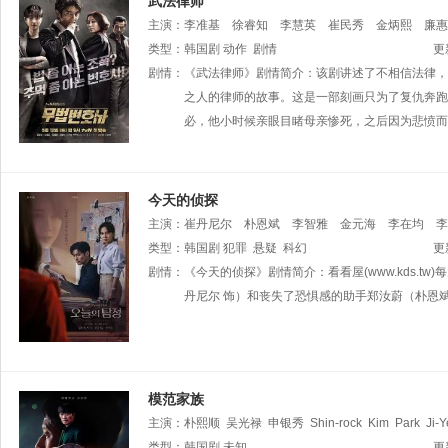
武法律师
主演：
李准基
徐睿知
李慧英
崔民秀
金炳熙
廉惠
Joon-ho
类型：
韩国剧
Yoo
n
动作
李路雲
剧情
李书雨
更
剧情：
《武法律师》剧情简介：该剧讲述了不相信法律，
之人的律师的故事。这是一部刻画只为了复仇奔跑
必，他小时候亲眼目睹母亲惨死，之后因为悲愤而
今天的侦探
主演：
崔丹尼尔
朴恩斌
李智雅
金元海
李在均
李
金旼京
类型：
韩国剧
朴庸
犯罪
悬疑
科幻
更
剧情：
《今天的侦探》剧情简介：看看屋(www.kds.
丹尼尔 饰）和丧失了恐惧感的助手郑汝蔚（朴恩
模范家族
主演：
朴熙顺
吴光禄
申银秀
Shin-rock
Kim
Park
Ji-
类型：
韩国剧
未知
更