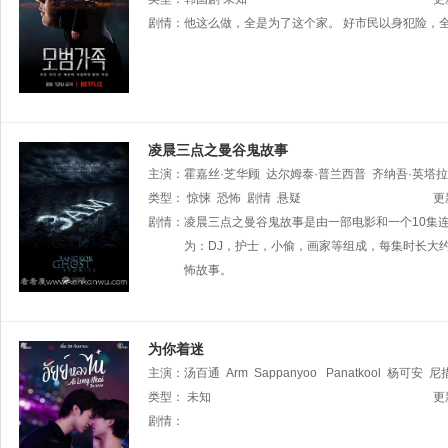
剧情：
他这么做，全是为了这个家。 好市民以身犯险，全家人麻烦
凌晨三点之曼谷鬼故事
主演：
霍嘉丝·芝华顾
达尔姆泰·普兰西普
齐纳吾·英塔
朗帕特
类型：
惊悚
Thanachat
恐怖
剧情
Tullayachat
悬疑
Pasut
Baanyaem
因泰
更
剧情：
凌晨三点之曼谷鬼故事是由一部电影和一个10集
为：DJ，护士，小偷，画家等组成，每集时长大
怖故事。
为你着迷
主演：
汤百通
Arm
Sappanyoo
Panatkool
杨可安
尼
萨库尔
类型：
未知
更
剧情：