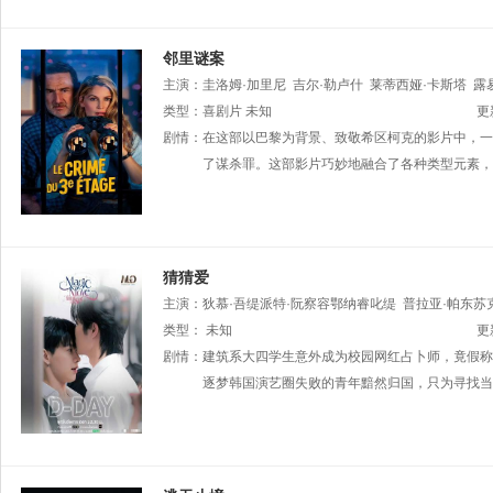
邻里谜案
主演：
圭洛姆·加里尼
吉尔·勒卢什
莱蒂西娅·卡斯塔
露
Jenna·Knafo
类型：
喜剧片
未知
Katayoon·Latif
Bénédicte·Choisnet
伊勒
更
剧情：
在这部以巴黎为背景、致敬希区柯克的影片中，一
了谋杀罪。这部影片巧妙地融合了各种类型元素，
猜猜爱
主演：
狄慕·吾缇派特·阮察容鄂纳睿叱缇
普拉亚·帕东苏
类型：
未知
更
剧情：
建筑系大四学生意外成为校园网红占卜师，竟假称
逐梦韩国演艺圈失败的青年黯然归国，只为寻找当