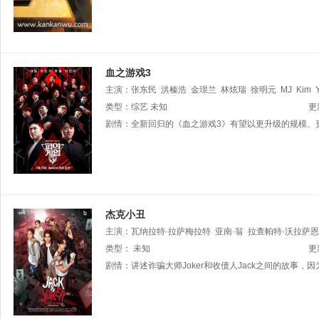
血之游戏3
主演：
张东民
洪榛浩
金璟兰
林炫瑞
徐明元
MJ
Kim
Steve
类型：
综艺
Yea
未知
更
剧情：
全新回归的《血之游戏3》有望以更升级的规模、
杰克小丑
主演：
瓦纳拉特·拉萨梅拉特
亚南·翁
拉查帕特·沃拉萨恩
普洛伊南彭
类型：
未知
Ne
Netipat
Luksanavisis
更
剧情：
讲述诈骗大师Joker和收债人Jack之间的故