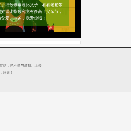
在。细数银幕逗比父子，看看老爸带
的娃逗比指数究竟有多高！父亲节，
懂父爱。老爸，我爱你哦！
源存储，也不参与录制、上传
，谢谢！