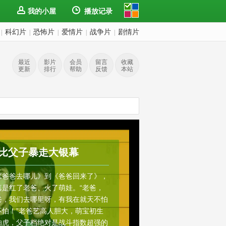
我的小屋
播放记录
科幻片
恐怖片
爱情片
战争片
剧情片
|
|
|
|
|
最近
影片
会员
留言
收藏
更新
排行
帮助
反馈
本站
比父子暴走大银幕
《爸爸去哪儿》到《爸爸回来了》，
真是红了老爸、火了萌娃。“老爸，
爸，我们去哪里呀，有我在就天不怕
不怕！”老爸艺高人胆大，萌宝初生
怕虎，父子档绝对是战斗指数超强的