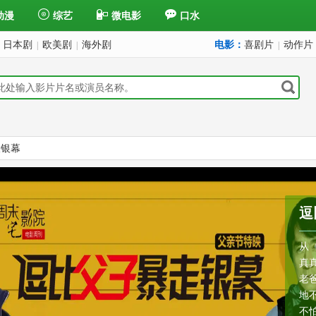
动漫
综艺
微电影
口水
日本剧
欧美剧
海外剧
电影：
喜剧片
动作片
|
|
|
大银幕
逗
从
真
老
地
不