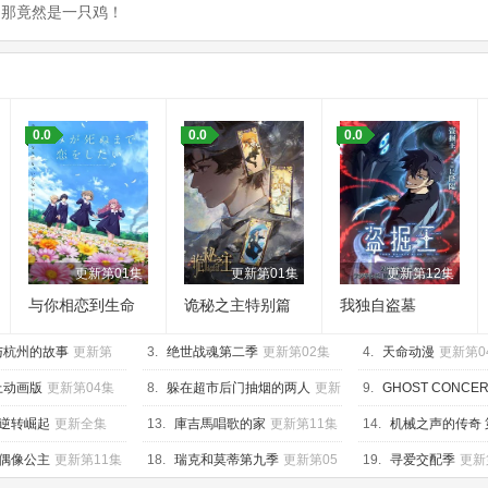
，那竟然是一只鸡！
：
0.0
0.0
0.0
更新第01集
更新第01集
更新第12集
与你相恋到生命
诡秘之主特别篇
我独自盗墓
尽头
猎物
与杭州的故事
更新第
3.
绝世战魂第二季
更新第02集
4.
天命动漫
更新第0
上动画版
更新第04集
8.
躲在超市后门抽烟的两人
更新
9.
GHOST CONC
第12集
歌
更新第12集
逆转崛起
更新全集
13.
庫吉馬唱歌的家
更新第11集
14.
机械之声的传奇 
第09集
偶像公主
更新第11集
18.
瑞克和莫蒂第九季
更新第05
19.
寻爱交配季
更新