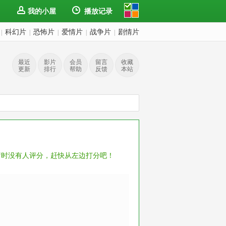
我的小屋
播放记录
科幻片
恐怖片
爱情片
战争片
剧情片
|
|
|
|
|
最近
影片
会员
留言
收藏
更新
排行
帮助
反馈
本站
暂时没有人评分，赶快从左边打分吧！