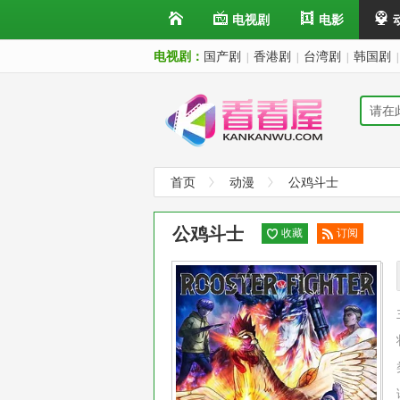
电视剧
电影
电视剧：
国产剧
香港剧
台湾剧
韩国剧
|
|
|
|
首页
动漫
公鸡斗士
公鸡斗士
收藏
订阅
已订
阅