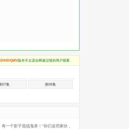
BD
/
HD
/
QMV
版本不太适合网速过慢的用户观看
第07集
第06集
有一个影子迎战鬼兽！“你们这些家伙，