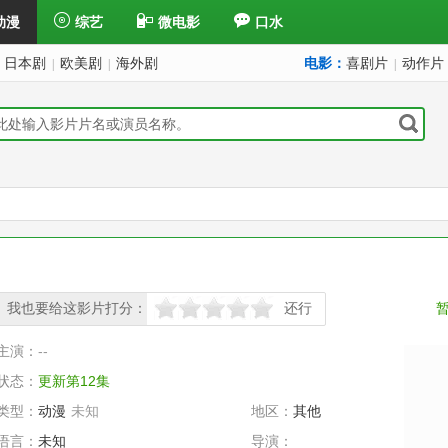
动漫
综艺
微电影
口水
日本剧
欧美剧
海外剧
电影：
喜剧片
动作片
|
|
|
我也要给这影片打分：
还行
很差
较差
还行
推荐
力荐
主演：
--
状态：
更新第12集
类型：
动漫
未知
地区：
其他
语言：
未知
导演：