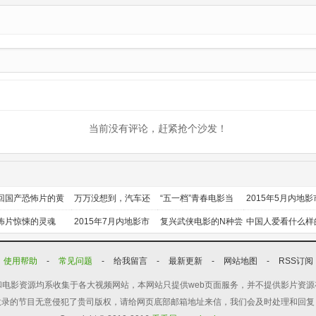
集
当前没有评论，赶紧抢个沙发！
回国产恐怖片的黄
万万没想到，汽车还
“五一档”青春电影当
2015年5月内地影
时代
能干这个？
道
前瞻
怖片惊悚的灵魂
2015年7月内地影市
复兴武侠电影的N种尝
中国人爱看什么样
前瞻
试
喜剧？
使用帮助
-
常见问题
-
给我留言
-
最新更新
-
网站地图
-
RSS订阅
电影资源均系收集于各大视频网站，本网站只提供web页面服务，并不提供影片资
收录的节目无意侵犯了贵司版权，请给网页底部邮箱地址来信，我们会及时处理和回复