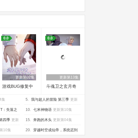
0.0
0.0
更新第02集
更新第13集
游戏BUG修复中
斗魂卫之玄月奇
缘第五季
4集
5.
我与超人的冒险 第三季
更新
第02集
ERT：失落之
10.
七米神物语
更新第10集
第四季
更新
15.
奔跑的木头
更新第04集
第10集
20.
穿越时空成仙帝，系统迟到