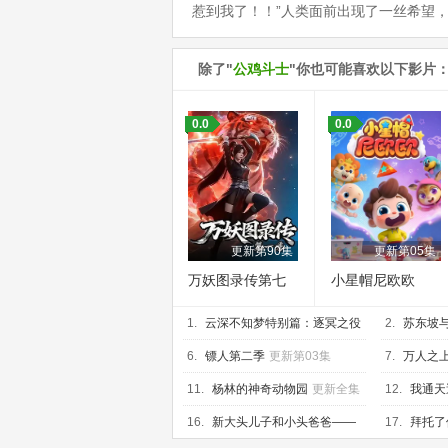
惹到我了！！”人类面前出现了一丝希望
除了"
公鸡斗士
"你也可能喜欢以下影片
0.0
0.0
更新第90集
更新第05集
万妖图录传第七
小星帽尼欧欧
季
1.
云深不知梦特别篇：逐冥之役
2.
苏东坡
更新第02集
03集
6.
镖人第二季
更新第03集
7.
万人之
11.
杨林的神奇动物园
更新全集
12.
我通天
16.
新大头儿子和小头爸爸——
17.
拜托了