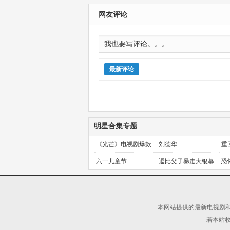
运动中国行
更新第40集
网友评论
最新评论
明星合集专题
《光芒》电视剧爆款
刘德华
重
预定！
金
六一儿童节
逗比父子暴走大银幕
恐
本网站提供的最新电视剧和
若本站