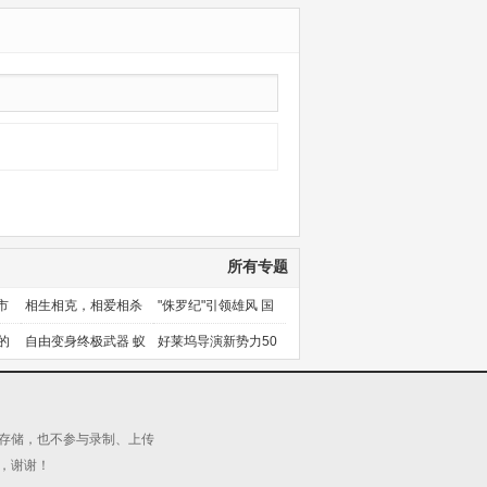
八万年
更新第17集
所有专题
市
相生相克，相爱相杀
"侏罗纪"引领雄风 国
产片下旬逆袭
的
自由变身终极武器 蚁
好莱坞导演新势力50
人能力使用者大盘点
人上篇
源存储，也不参与录制、上传
，谢谢！