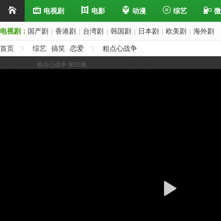
电视剧
电影
动漫
综艺
微
电视剧：
国产剧
香港剧
台湾剧
韩国剧
日本剧
欧美剧
海外剧
|
|
|
|
|
|
首页
综艺
搞笑
恋爱
粗点心战争
展开/缩进选集
粗点心战争 第05集
上一集
下一集