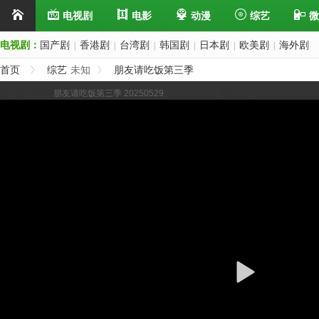
电视剧
电影
动漫
综艺
微
电视剧：
国产剧
香港剧
台湾剧
韩国剧
日本剧
欧美剧
海外剧
|
|
|
|
|
|
首页
综艺
未知
朋友请吃饭第三季
展开/缩进选集
朋友请吃饭第三季 20250529
上一集
下一集