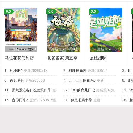
0.0
0.0
0.0
更新20260518
更新20260518上
更新20260518
马栏花花便利店
爸爸当家 第五季
是姐姐呀
第三季
1.
种地吧4
更新20260518
2.
料理很痛苦
更新260517
3.
The
6.
再见单身
更新260508
7.
五十公里桃花坞6
更新
8.
开
20260518上
04集
11.
虽然没准备什么菜第四季
更
12.
TXT的育儿日记
更新第04集
13.
W
新260515
Base
更
16.
音你而来3
更新20260515整
17.
奔跑吧第十季
更新
18.
超
活局
20260518第4期加更
20260