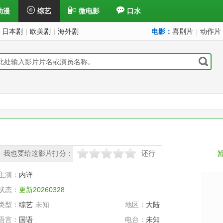
动漫
综艺
微电影
口水
日本剧
欧美剧
海外剧
电影：
喜剧片
动作片
|
|
|
我也要给这影片打分：
还行
很差
较差
还行
推荐
力荐
主演：
内详
状态：
更新20260328
类型：
综艺
未知
地区：
大陆
语言：
国语
电台：
未知