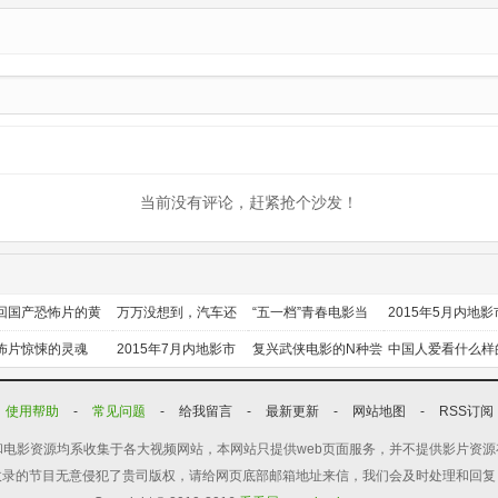
8第4期加更
202600430
当前没有评论，赶紧抢个沙发！
回国产恐怖片的黄
万万没想到，汽车还
“五一档”青春电影当
2015年5月内地影
时代
能干这个？
道
前瞻
怖片惊悚的灵魂
2015年7月内地影市
复兴武侠电影的N种尝
中国人爱看什么样
前瞻
试
喜剧？
使用帮助
-
常见问题
-
给我留言
-
最新更新
-
网站地图
-
RSS订阅
电影资源均系收集于各大视频网站，本网站只提供web页面服务，并不提供影片资
收录的节目无意侵犯了贵司版权，请给网页底部邮箱地址来信，我们会及时处理和回复