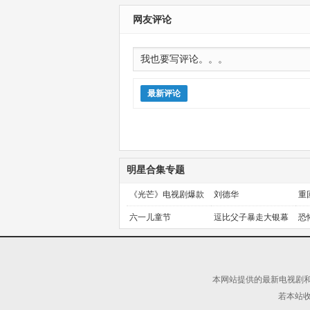
活局
2026051
网友评论
最新评论
明星合集专题
《光芒》电视剧爆款
刘德华
重
预定！
金
六一儿童节
逗比父子暴走大银幕
恐
本网站提供的最新电视剧和
若本站