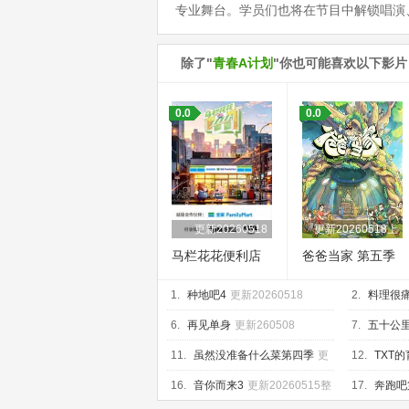
专业舞台。学员们也将在节目中解锁唱演
除了"
青春A计划
"你也可能喜欢以下影片
0.0
0.0
更新20260518
更新20260518上
马栏花花便利店
爸爸当家 第五季
第三季
1.
种地吧4
更新20260518
2.
料理很
6.
再见单身
更新260508
7.
五十公
20260518
11.
虽然没准备什么菜第四季
更
12.
TXT
新260515
16.
音你而来3
更新20260515整
17.
奔跑吧