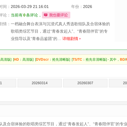
时间：
2026-03-29 21:16:01
年份：
2026
评论：
当前有
0
条评论，
剧情：
一档融合舞台表演与沉浸式真人秀选歌组队及合宿体验的
歌唱类综艺节目，通过“青春发起人”、“青春陪伴官”的专
业指导以及“青春品鉴团”的…
详细剧情
高清版] [
HD
：高清版] [
DVDscr
：抢先清晰版] [
TS/TC
：抢先非清晰版] - 其中，
BD
/
1
20260314
20260307
20
及合宿体验的歌唱类综艺节目，通过“青春发起人”、“青春陪伴官”的专业