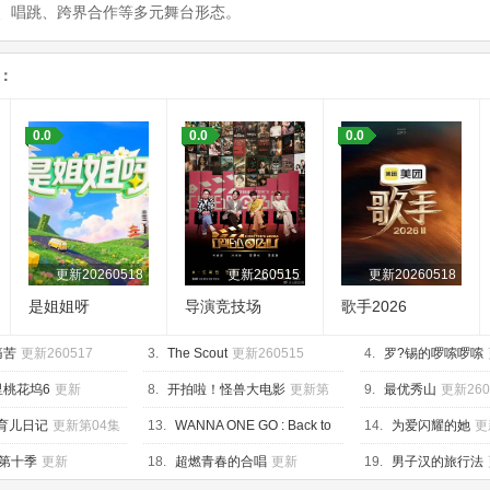
、唱跳、跨界合作等多元舞台形态。
：
0.0
0.0
0.0
更新20260518
更新260515
更新20260518
是姐姐呀
导演竞技场
歌手2026
痛苦
更新260517
3.
The Scout
更新260515
4.
罗?锡的啰嗦啰嗦
里桃花坞6
更新
8.
开拍啦！怪兽大电影
更新第
9.
最优秀山
更新260
上
04集
的育儿日记
更新第04集
13.
WANNA ONE GO : Back to
14.
为爱闪耀的她
更
Base
更新260428
20260518下
第十季
更新
18.
超燃青春的合唱
更新
19.
男子汉的旅行法