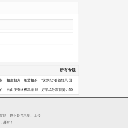
新260505
所有专题
市
相生相克，相爱相杀
"侏罗纪"引领雄风 国
产片下旬逆袭
的
自由变身终极武器 蚁
好莱坞导演新势力50
人能力使用者大盘点
人上篇
源存储，也不参与录制、上传
，谢谢！