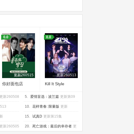
0.0
0.0
更新260515
更新260513
你好面包店
Kill It Style
Creator War
更新260508
5.
爱情盲选：波兰篇
更新第09
集
513
10.
花样青春: 限量版
更新
260518
新
15.
试真D
更新第15集
更新260505
20.
死亡游戏：最后的幸存者
更