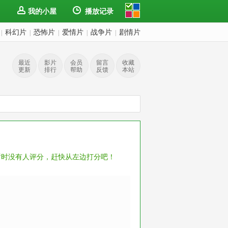
我的小屋
播放记录
科幻片
恐怖片
爱情片
战争片
剧情片
|
|
|
|
|
最近
影片
会员
留言
收藏
更新
排行
帮助
反馈
本站
暂时没有人评分，赶快从左边打分吧！